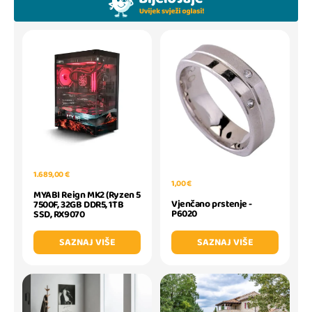
1.689,00 €
1,00 €
MYABI Reign MK2 (Ryzen 5
Vjenčano prstenje -
7500F, 32GB DDR5, 1TB
P6020
SSD, RX9070
SAZNAJ VIŠE
SAZNAJ VIŠE