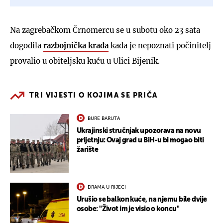
Na zagrebačkom Črnomercu se u subotu oko 23 sata
dogodila
razbojnička krađa
kada je nepoznati počinitelj
provalio u obiteljsku kuću u Ulici Bijenik.
TRI VIJESTI O KOJIMA SE PRIČA
BURE BARUTA
Ukrajinski stručnjak upozorava na novu
prijetnju: Ovaj grad u BiH-u bi mogao biti
žarište
DRAMA U RIJECI
Urušio se balkon kuće, na njemu bile dvije
osobe: "Život im je visio o koncu"