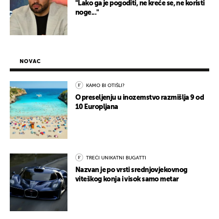
"Lako ga je pogoditi, ne kreće se, ne koristi
noge..."
NOVAC
KAMO BI OTIŠLI?
O preseljenju u inozemstvo razmišlja 9 od
10 Europljana
TREĆI UNIKATNI BUGATTI
Nazvan je po vrsti srednjovjekovnog
viteškog konja i visok samo metar