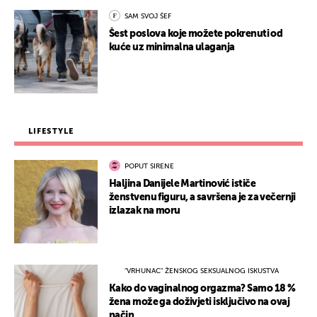
SAM SVOJ ŠEF
Šest poslova koje možete pokrenuti od
kuće uz minimalna ulaganja
LIFESTYLE
POPUT SIRENE
Haljina Danijele Martinović ističe
ženstvenu figuru, a savršena je za večernji
izlazak na moru
"VRHUNAC" ŽENSKOG SEKSUALNOG ISKUSTVA
Kako do vaginalnog orgazma? Samo 18 %
žena može ga doživjeti isključivo na ovaj
način