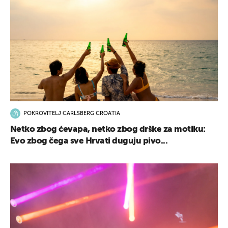
POKROVITELJ CARLSBERG CROATIA
Netko zbog ćevapa, netko zbog drške za motiku:
Evo zbog čega sve Hrvati duguju pivo...