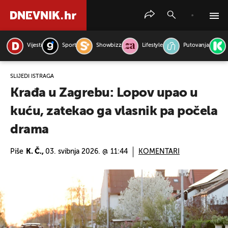
Vijesti
Sport
Showbizz
Lifestyle
Putovanja
PRETRAŽITE VIJESTI
SLIJEDI ISTRAGA
Krađa u Zagrebu: Lopov upao u
kuću, zatekao ga vlasnik pa počela
drama
Piše
K. Č.,
03. svibnja 2026. @ 11:44
KOMENTARI