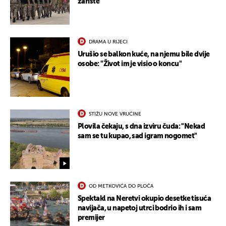
žarište
DRAMA U RIJECI
Urušio se balkon kuće, na njemu bile dvije
osobe: "Život im je visio o koncu"
STIŽU NOVE VRUĆINE
Plovila čekaju, s dna izviru čuda: "Nekad
sam se tu kupao, sad igram nogomet"
OD METKOVIĆA DO PLOČA
Spektakl na Neretvi okupio desetke tisuća
navijača, u napetoj utrci bodrio ih i sam
premijer