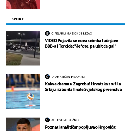
SPORT
CIPELARILI GA DOK JE LEŽAO
VIDEO Pojavila se nova snimka tučnjave
BBB-a i Torcide: "Je*ote, pa ubit će ga!"
DRAMATIČAN PREOKRET
Kakva drama u Zagrebu! Hrvatska srušila
Srbiju i izborila finale Svjetskog prvenstva
AU, OVO JE RUŽNO
Poznati analitičar popljuvao Hrgovića: