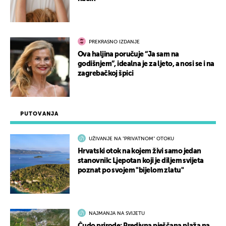
PREKRASNO IZDANJE
Ova haljina poručuje “Ja sam na
godišnjem”, idealna je za ljeto, a nosi se i na
zagrebačkoj špici
PUTOVANJA
UŽIVANJE NA "PRIVATNOM" OTOKU
Hrvatski otok na kojem živi samo jedan
stanovnik: Ljepotan koji je diljem svijeta
poznat po svojem "bijelom zlatu"
NAJMANJA NA SVIJETU