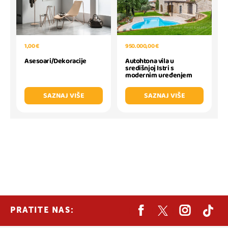
950.000,00 €
1,00 €
Autohtona vila u
Asesoari/Dekoracije
središnjoj Istri s
modernim uređenjem
SAZNAJ VIŠE
SAZNAJ VIŠE
PRATITE NAS: