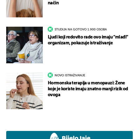
način
STUDIJA NA GOTOVO 1.900 OSOBA
Ljudi koji redovito rade ovo imaju “mlađi”
organizam, pokazuje istraživanje
NOVO ISTRAŽIVANJE
Hormonska terapija u menopauzi: Žene
koje je koriste imaju znatno manji rizik od
ovoga