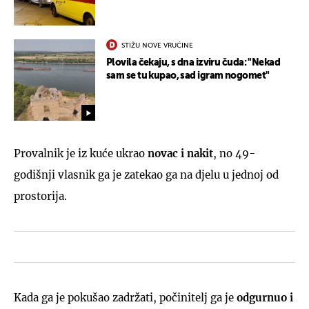
STIŽU NOVE VRUĆINE
Plovila čekaju, s dna izviru čuda: "Nekad
sam se tu kupao, sad igram nogomet"
Provalnik je iz kuće ukrao
novac i nakit
, no 49-
godišnji vlasnik ga je zatekao ga na djelu u jednoj od
prostorija.
Kada ga je pokušao zadržati, počinitelj ga je
odgurnuo i