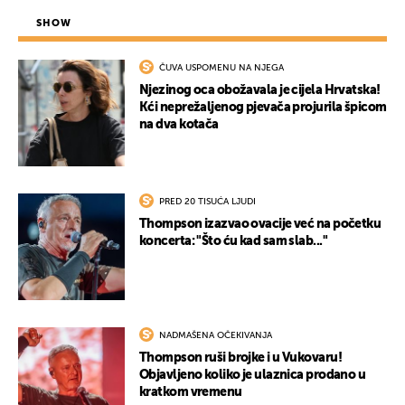
SHOW
ČUVA USPOMENU NA NJEGA
Njezinog oca obožavala je cijela Hrvatska!
Kći neprežaljenog pjevača projurila špicom
na dva kotača
PRED 20 TISUĆA LJUDI
Thompson izazvao ovacije već na početku
koncerta: "Što ću kad sam slab..."
NADMAŠENA OČEKIVANJA
Thompson ruši brojke i u Vukovaru!
Objavljeno koliko je ulaznica prodano u
kratkom vremenu