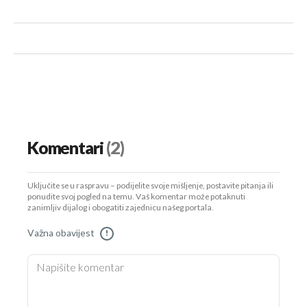
Komentari
(2)
Uključite se u raspravu – podijelite svoje mišljenje, postavite pitanja ili
ponudite svoj pogled na temu. Vaš komentar može potaknuti
zanimljiv dijalog i obogatiti zajednicu našeg portala.
Važna obavijest
!