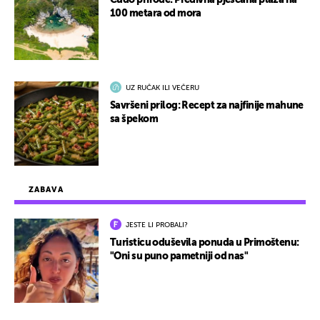
Čudo prirode: Predivna pješčana plaža na
100 metara od mora
UZ RUČAK ILI VEČERU
Savršeni prilog: Recept za najfinije mahune
sa špekom
ZABAVA
JESTE LI PROBALI?
Turisticu oduševila ponuda u Primoštenu:
"Oni su puno pametniji od nas"