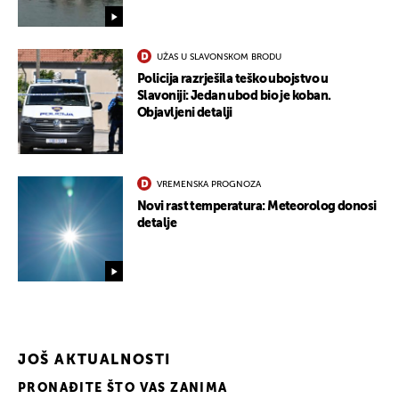
UŽAS U SLAVONSKOM BRODU
Policija razrješila teško ubojstvo u
Slavoniji: Jedan ubod bio je koban.
Objavljeni detalji
VREMENSKA PROGNOZA
Novi rast temperatura: Meteorolog donosi
detalje
UKLJUČITE NOTIFIKACIJE
JOŠ AKTUALNOSTI
PRONAĐITE ŠTO VAS ZANIMA