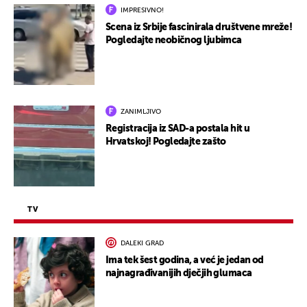
IMPRESIVNO!
Scena iz Srbije fascinirala društvene mreže!
Pogledajte neobičnog ljubimca
ZANIMLJIVO
Registracija iz SAD-a postala hit u
Hrvatskoj! Pogledajte zašto
TV
DALEKI GRAD
Ima tek šest godina, a već je jedan od
najnagrađivanijih dječjih glumaca