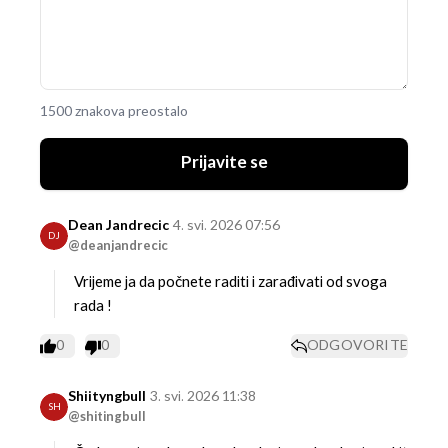
1500 znakova preostalo
Prijavite se
Dean Jandrecic
4. svi. 2026 07:56
DJ
@deanjandrecic
Vrijeme ja da počnete raditi i zarađivati od svoga
rada !
0
0
ODGOVORITE
Shiityngbull
3. svi. 2026 11:38
SH
@shitingbull