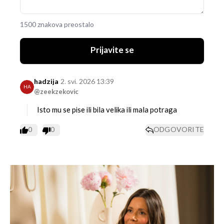
1500 znakova preostalo
Prijavite se
hadzija
2. svi. 2026 13:39
HA
@zeekzekovic
Isto mu se pise ili bila velika ili mala potraga
0
0
ODGOVORITE