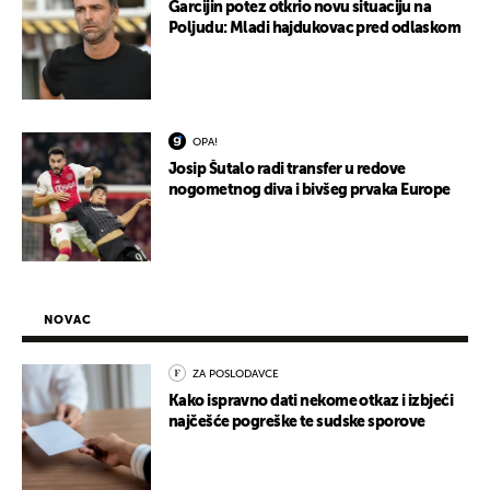
Garcijin potez otkrio novu situaciju na
Poljudu: Mladi hajdukovac pred odlaskom
OPA!
Josip Šutalo radi transfer u redove
nogometnog diva i bivšeg prvaka Europe
NOVAC
ZA POSLODAVCE
Kako ispravno dati nekome otkaz i izbjeći
najčešće pogreške te sudske sporove