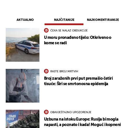
AKTUALNO
NAJČITANIJE
NAJKOMENTIRANIJE
ČEKA SE NALAZ OBDUKCIJE
U moru pronađeno tijelo: Otkriveno o
kome se radi
RASTE BROJ MRTVIH
Broj zaraženih prvi put premašio četiri
tisuće: Širi se smrtonosna epidemija
OBAVJEŠTAJNO UPOZORENJE
Uzbuna na istoku Europe: Rusija bi mogla
napasti, a poznato i kada! Moguć i kopneni