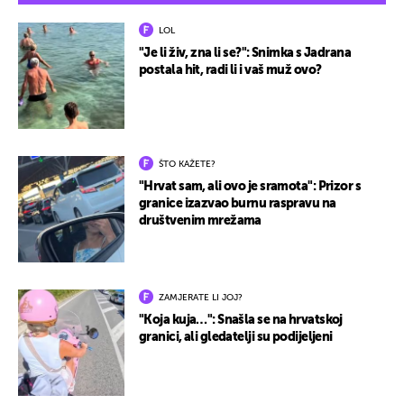
LOL
"Je li živ, zna li se?": Snimka s Jadrana
postala hit, radi li i vaš muž ovo?
ŠTO KAŽETE?
"Hrvat sam, ali ovo je sramota": Prizor s
granice izazvao burnu raspravu na
društvenim mrežama
ZAMJERATE LI JOJ?
"Koja kuja…": Snašla se na hrvatskoj
granici, ali gledatelji su podijeljeni