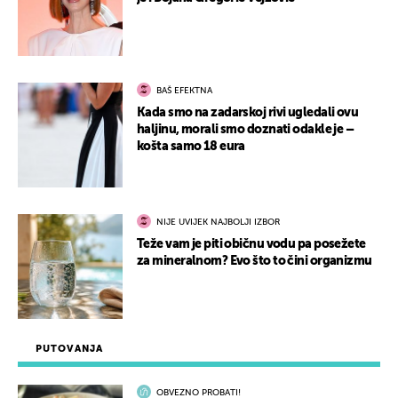
BAŠ EFEKTNA
Kada smo na zadarskoj rivi ugledali ovu
haljinu, morali smo doznati odakle je –
košta samo 18 eura
NIJE UVIJEK NAJBOLJI IZBOR
Teže vam je piti običnu vodu pa posežete
za mineralnom? Evo što to čini organizmu
PUTOVANJA
OBVEZNO PROBATI!