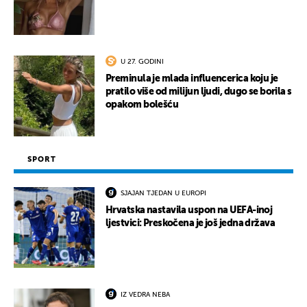
U 27. GODINI
Preminula je mlada influencerica koju je
pratilo više od milijun ljudi, dugo se borila s
opakom bolešću
SPORT
SJAJAN TJEDAN U EUROPI
Hrvatska nastavila uspon na UEFA-inoj
ljestvici: Preskočena je još jedna država
IZ VEDRA NEBA