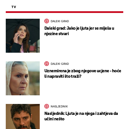
TV
DALEKI GRAD
Daleki grad: Jako je ljuta jer se miješa u
njezine stvari
DALEKI GRAD
Uznemirena je zbog njegove ucjene - hoće
li napraviti što traži?
NASLJEDNIK
Nasljednik: Ljuta je na njega i zahtjeva da
učini nešto