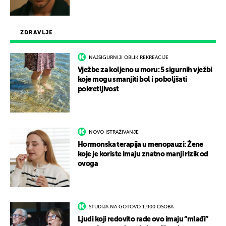
ZDRAVLJE
NAJSIGURNIJI OBLIK REKREACIJE
Vježbe za koljeno u moru: 5 sigurnih vježbi
koje mogu smanjiti bol i poboljšati
pokretljivost
NOVO ISTRAŽIVANJE
Hormonska terapija u menopauzi: Žene
koje je koriste imaju znatno manji rizik od
ovoga
STUDIJA NA GOTOVO 1.900 OSOBA
Ljudi koji redovito rade ovo imaju “mlađi”