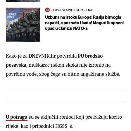
OBAVJEŠTAJNO UPOZORENJE
Uzbuna na istoku Europe: Rusija bi mogla
napasti, a poznato i kada! Moguć i kopneni
upad u članicu NATO-a
Kako je za DNEVNIK.hr potvrdila
PU brodsko-
posavska
, muškarac nakon skoka nije izronio na
površinu vode, zbog čega su hitno angažirane službe.
U potragu
su se uključili ronioci koji pretražuju korito
rijeke, kao i pripadnici HGSS-a.