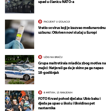
upad u članicu NATO-a
PACIJENT U IZOLACIJI
Vratio se virus koji je izazvao međunarodnu
uzbunu: Otkriven novi slučaj u Europi
UŽAS NA BRAČU
Grupa maltretirala mladića zbog motiva na
majici: Natjerali ga da je skine pa ga napao
18-godišnjak
8 MRTVIH, 15 RANJENIH
FOTO Krvavi pohod dječaka: Ubio baku i
djeda pa upao u školu i likvidirao pet
nastavnika