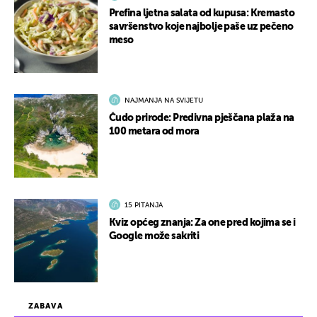
Prefina ljetna salata od kupusa: Kremasto
savršenstvo koje najbolje paše uz pečeno
meso
NAJMANJA NA SVIJETU
Čudo prirode: Predivna pješčana plaža na
100 metara od mora
15 PITANJA
Kviz općeg znanja: Za one pred kojima se i
Google može sakriti
ZABAVA