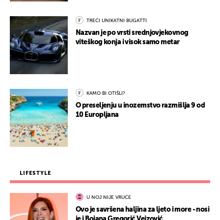
TREĆI UNIKATNI BUGATTI
Nazvan je po vrsti srednjovjekovnog
viteškog konja i visok samo metar
KAMO BI OTIŠLI?
O preseljenju u inozemstvo razmišlja 9 od
10 Europljana
LIFESTYLE
U NOJ NIJE VRUĆE
Ovo je savršena haljina za ljeto i more - nosi
je i Bojana Gregorić Vejzović