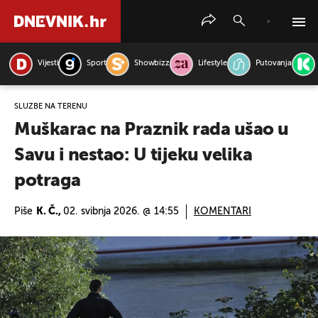
Vijesti
Sport
Showbizz
Lifestyle
Putovanja
PRETRAŽITE VIJESTI
SLUŽBE NA TERENU
Muškarac na Praznik rada ušao u
Savu i nestao: U tijeku velika
potraga
Piše
K. Č.,
02. svibnja 2026. @ 14:55
KOMENTARI