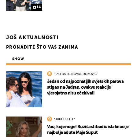
14
JOŠ AKTUALNOSTI
PRONAĐITE ŠTO VAS ZANIMA
SHOW
"KAO DA SU NOVAK ĐOKOVIĆ"
Jedan od najpoznatijih svjetskih parova
UKLJUČITE NOTIFIKACIJE
stigao na Jadran, ovakve reakcije
vjerojatno nisu očekivali
"UUUUUUFFFF"
Vau, koje noge! Ružičasti badić istaknuo je
najbolje adute Maje Šuput