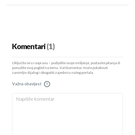
Komentari
(1)
Uključite se u raspravu – podijelite svoje mišljenje, postavite pitanja ili
ponudite svoj pogled na temu. Vaš komentar može potaknuti
zanimljiv dijalog i obogatiti zajednicu našeg portala.
Važna obavijest
!