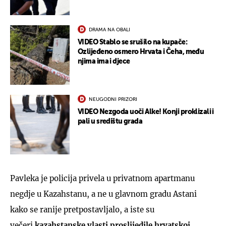
DRAMA NA OBALI
VIDEO Stablo se srušilo na kupače:
Ozlijeđeno osmero Hrvata i Čeha, među
njima ima i djece
NEUGODNI PRIZORI
VIDEO Nezgoda uoči Alke! Konji proklizali i
pali u središtu grada
Pavleka je policija privela u privatnom apartmanu
negdje u Kazahstanu, a ne u glavnom gradu Astani
kako se ranije pretpostavljalo, a iste su
večeri
kazahstanske vlasti proslijedile hrvatskoj