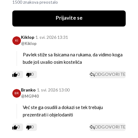
1500 znakova preostalo
Prijavite se
Kiklop
1. svi. 2026 13:31
KI
@Kiklop
Pavlek stiže sa lisicama na rukama, da vidimo koga
bude još uvalio osim kostelića
0
0
ODGOVORITE
Branko
1. svi. 2026 13:00
BR
@MG940
Već ste ga osudili a dokazi se tek trebaju
prezentirati i objelodaniti
0
0
ODGOVORITE