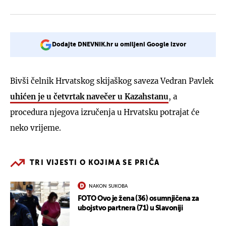
Dodajte DNEVNIK.hr u omiljeni Google izvor
Bivši čelnik Hrvatskog skijaškog saveza Vedran Pavlek
uhićen je u četvrtak navečer u Kazahstanu
, a
procedura njegova izručenja u Hrvatsku potrajat će
neko vrijeme.
TRI VIJESTI O KOJIMA SE PRIČA
NAKON SUKOBA
FOTO Ovo je žena (36) osumnjičena za
ubojstvo partnera (71) u Slavoniji