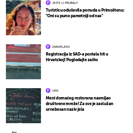
JESTE LI PROBALI?
Turisticu oduševila ponuda u Primoštenu:
"Oni su puno pametniji od nas"
ZANIMLJIVO
Registracija iz SAD-a postala hit u
Hrvatskoj! Pogledajte zašto
UPS!
Meni domaćeg restorana nasmijao
društvene mreže! Za sve je zaslužan
urnebesan naziv jela