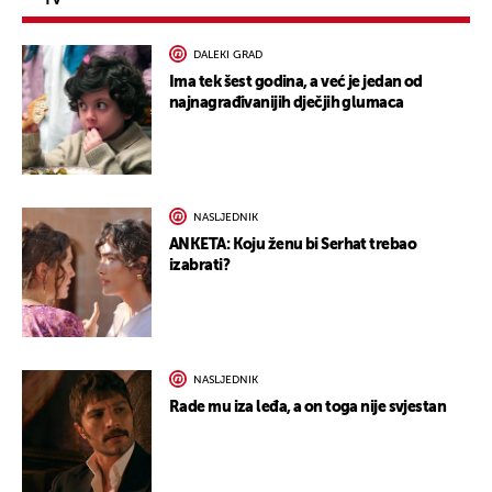
TV
DALEKI GRAD
Ima tek šest godina, a već je jedan od
najnagrađivanijih dječjih glumaca
NASLJEDNIK
ANKETA: Koju ženu bi Serhat trebao
izabrati?
NASLJEDNIK
Rade mu iza leđa, a on toga nije svjestan