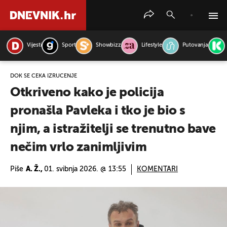
Vijesti
Sport
Showbizz
Lifestyle
Putovanja
PRETRAŽITE VIJESTI
DOK SE ČEKA IZRUČENJE
Otkriveno kako je policija
pronašla Pavleka i tko je bio s
njim, a istražitelji se trenutno bave
nečim vrlo zanimljivim
Piše
A. Ž.,
01. svibnja 2026. @ 13:55
KOMENTARI