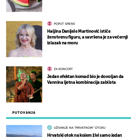
POPUT SIRENE
Haljina Danijele Martinović ističe
ženstvenu figuru, a savršena je za večernji
izlazak na moru
ZA KONCERT
Jedan efektan komad bio je dovoljan da
Vannina ljetna kombinacija zablista
PUTOVANJA
UŽIVANJE NA "PRIVATNOM" OTOKU
Hrvatski otok na kojem živi samo jedan