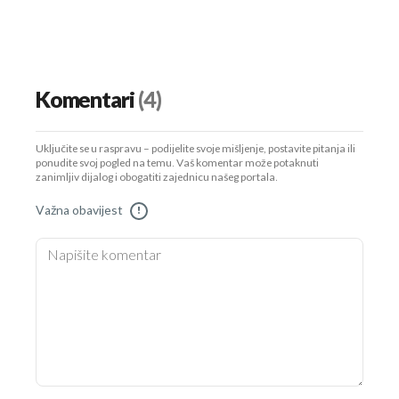
Komentari
(4)
Uključite se u raspravu – podijelite svoje mišljenje, postavite pitanja ili
ponudite svoj pogled na temu. Vaš komentar može potaknuti
zanimljiv dijalog i obogatiti zajednicu našeg portala.
Važna obavijest
!