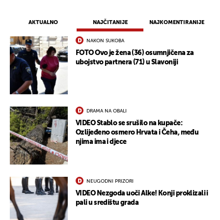
AKTUALNO
NAJČITANIJE
NAJKOMENTIRANIJE
NAKON SUKOBA
FOTO Ovo je žena (36) osumnjičena za
ubojstvo partnera (71) u Slavoniji
DRAMA NA OBALI
VIDEO Stablo se srušilo na kupače:
Ozlijeđeno osmero Hrvata i Čeha, među
njima ima i djece
NEUGODNI PRIZORI
VIDEO Nezgoda uoči Alke! Konji proklizali i
pali u središtu grada