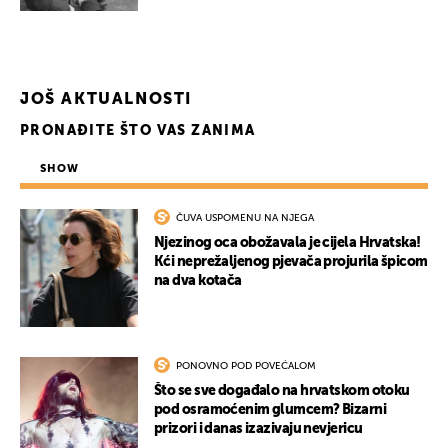
JOŠ AKTUALNOSTI
PRONAĐITE ŠTO VAS ZANIMA
SHOW
ČUVA USPOMENU NA NJEGA
Njezinog oca obožavala je cijela Hrvatska!
Kći neprežaljenog pjevača projurila špicom
na dva kotača
PONOVNO POD POVEĆALOM
Što se sve događalo na hrvatskom otoku
pod osramoćenim glumcem? Bizarni
prizori i danas izazivaju nevjericu