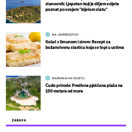
stanovnik: Ljepotan koji je diljem svijeta
poznat po svojem "bijelom zlatu"
MA, SAVRŠENSTVO!
Kolač s limunom i sirom: Recept za
božanstvenu slasticu koja se topi u ustima
NAJMANJA NA SVIJETU
Čudo prirode: Predivna pješčana plaža na
100 metara od mora
ZABAVA