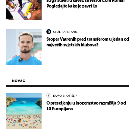
su ga stavili u kavez sa šestoricom Roma!
Pogledajte kako je završilo
STIŽE KAPETANU?
Stoper Vatrenih pred transferom u jedan od
najvećih svjetskih klubova?
NOVAC
KAMO BI OTIŠLI?
O preseljenju u inozemstvo razmišlja 9 od
10 Europljana