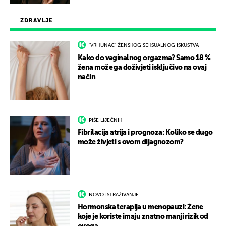
ZDRAVLJE
"VRHUNAC" ŽENSKOG SEKSUALNOG ISKUSTVA
Kako do vaginalnog orgazma? Samo 18 %
žena može ga doživjeti isključivo na ovaj
način
PIŠE LIJEČNIK
Fibrilacija atrija i prognoza: Koliko se dugo
može živjeti s ovom dijagnozom?
NOVO ISTRAŽIVANJE
Hormonska terapija u menopauzi: Žene
koje je koriste imaju znatno manji rizik od