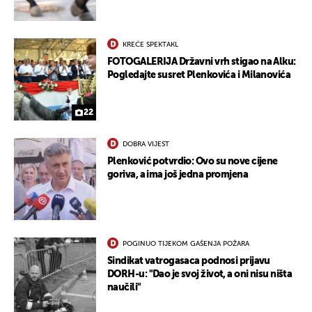
KREĆE SPEKTAKL
FOTOGALERIJA Državni vrh stigao na Alku:
UKLJUČITE NOTIFIKACIJE
Pogledajte susret Plenkovića i Milanovića
22
DOBRA VIJEST
Plenković potvrdio: Ovo su nove cijene
goriva, a ima još jedna promjena
POGINUO TIJEKOM GAŠENJA POŽARA
Sindikat vatrogasaca podnosi prijavu
DORH-u: "Dao je svoj život, a oni nisu ništa
naučili"