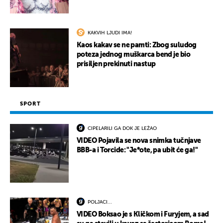
KAKVIH LJUDI IMA!
Kaos kakav se ne pamti: Zbog suludog
poteza jednog muškarca bend je bio
prisiljen prekinuti nastup
SPORT
CIPELARILI GA DOK JE LEŽAO
VIDEO Pojavila se nova snimka tučnjave
BBB-a i Torcide: "Je*ote, pa ubit će ga!"
POLJACI...
VIDEO Boksao je s Kličkom i Furyjem, a sad