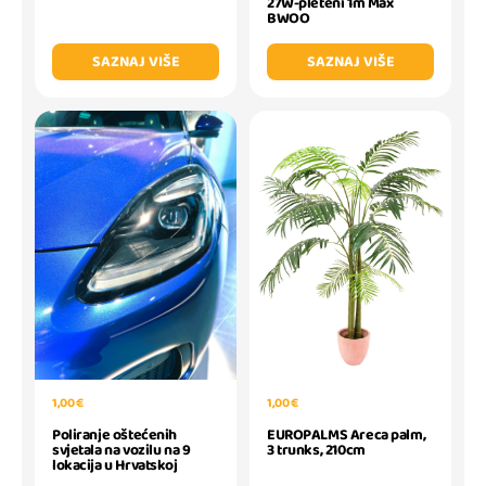
27W-pleteni 1m Max
BWOO
SAZNAJ VIŠE
SAZNAJ VIŠE
1,00 €
1,00 €
Poliranje oštećenih
EUROPALMS Areca palm,
svjetala na vozilu na 9
3 trunks, 210cm
lokacija u Hrvatskoj