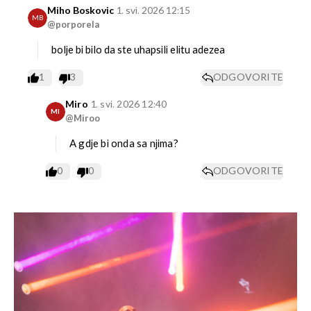
Miho Boskovic
1. svi. 2026 12:15
MB
@porporela
bolje bi bilo da ste uhapsili elitu adezea
1
3
ODGOVORITE
Miro
1. svi. 2026 12:40
MI
@Miroo
A gdje bi onda sa njima?
0
0
ODGOVORITE