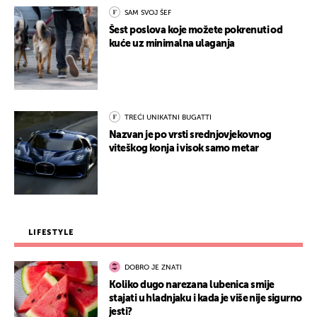
SAM SVOJ ŠEF
Šest poslova koje možete pokrenuti od
kuće uz minimalna ulaganja
TREĆI UNIKATNI BUGATTI
Nazvan je po vrsti srednjovjekovnog
viteškog konja i visok samo metar
LIFESTYLE
DOBRO JE ZNATI
Koliko dugo narezana lubenica smije
stajati u hladnjaku i kada je više nije sigurno
jesti?