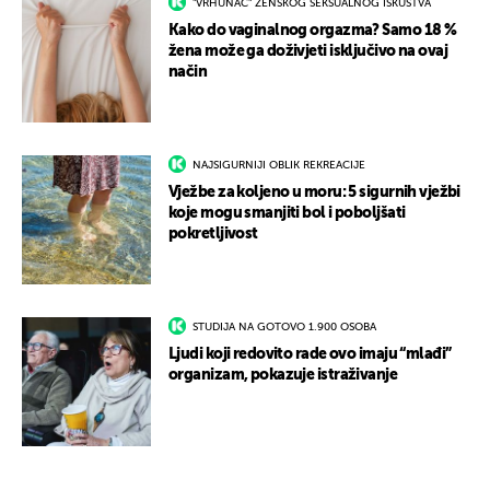
"VRHUNAC" ŽENSKOG SEKSUALNOG ISKUSTVA
Kako do vaginalnog orgazma? Samo 18 %
žena može ga doživjeti isključivo na ovaj
način
NAJSIGURNIJI OBLIK REKREACIJE
Vježbe za koljeno u moru: 5 sigurnih vježbi
koje mogu smanjiti bol i poboljšati
pokretljivost
STUDIJA NA GOTOVO 1.900 OSOBA
Ljudi koji redovito rade ovo imaju “mlađi”
organizam, pokazuje istraživanje