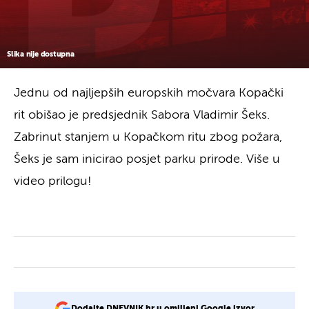
Slika nije dostupna
Jednu od najljepših europskih močvara Kopački
rit obišao je predsjednik Sabora Vladimir Šeks.
Zabrinut stanjem u Kopačkom ritu zbog požara,
Šeks je sam inicirao posjet parku prirode. Više u
video prilogu!
Dodajte DNEVNIK.hr u omiljeni Google izvor