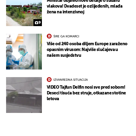
Ministar objavio nove detalje o sudaru
vlakova! Dvadeset je ozlijeđenih, mlađa
žena na intenzivnoj
9
ŠIRE GA KOMARCI
Više od 240 osoba diljem Europe zaraženo
opasnim virusom: Najviše slučajeva u
našem susjedstvu
IZVANREDNA SITUACIJA
VIDEO Tajfun Delfin nosi sve pred sobom!
Deseci tisuća bez struje, otkazane stotine
letova