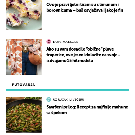
Ovo je pravi ljetni tiramisu s limunom i
borovnicama – baš osvježava i jako je fin
NOVE KOLEKCIJE
Ako su vam dosadile “obične” plave
traperice, ove jeseni dolazite na svoje -
izdvajamo 15 hit modela
PUTOVANJA
UZ RUČAK ILI VEČERU
Savršeni prilog: Recept za najfinije mahune
sa špekom