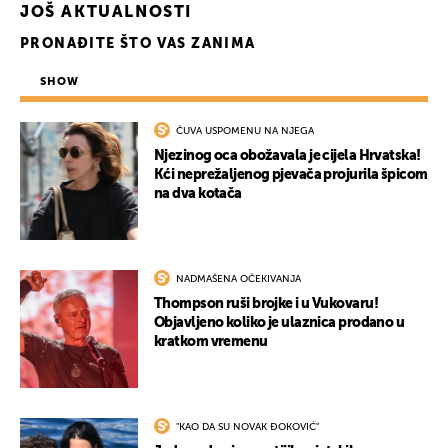
JOŠ AKTUALNOSTI
PRONAĐITE ŠTO VAS ZANIMA
SHOW
ČUVA USPOMENU NA NJEGA
Njezinog oca obožavala je cijela Hrvatska!
Kći neprežaljenog pjevača projurila špicom
na dva kotača
NADMAŠENA OČEKIVANJA
Thompson ruši brojke i u Vukovaru!
Objavljeno koliko je ulaznica prodano u
kratkom vremenu
"KAO DA SU NOVAK ĐOKOVIĆ"