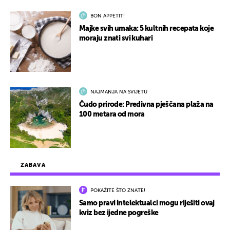
BON APPETIT!
Majke svih umaka: 5 kultnih recepata koje
moraju znati svi kuhari
NAJMANJA NA SVIJETU
Čudo prirode: Predivna pješčana plaža na
100 metara od mora
ZABAVA
POKAŽITE ŠTO ZNATE!
Samo pravi intelektualci mogu riješiti ovaj
kviz bez ijedne pogreške