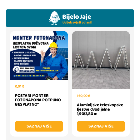
0,01 €
POSTANI MONTER
160,00 €
FOTONAPONA POTPUNO
BESPLATNO"
Aluminijske teleskopske
ljestve dvodijelne
1,90/3,80 m
SAZNAJ VIŠE
SAZNAJ VIŠE