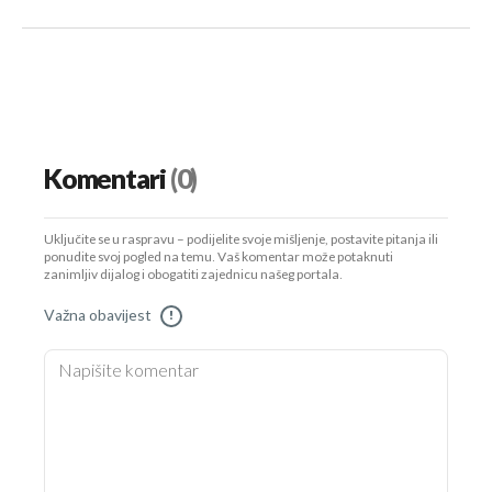
Komentari
(0)
Uključite se u raspravu – podijelite svoje mišljenje, postavite pitanja ili
ponudite svoj pogled na temu. Vaš komentar može potaknuti
zanimljiv dijalog i obogatiti zajednicu našeg portala.
Važna obavijest
!