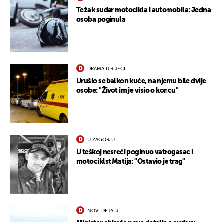
Težak sudar motocikla i automobila: Jedna
osoba poginula
DRAMA U RIJECI
Urušio se balkon kuće, na njemu bile dvije
osobe: "Život im je visio o koncu"
U ZAGORJU
U teškoj nesreći poginuo vatrogasac i
motociklst Matija: "Ostavio je trag"
NOVI DETALJI