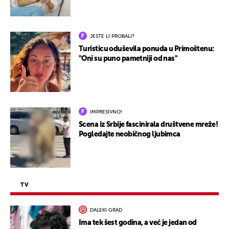
JESTE LI PROBALI?
Turisticu oduševila ponuda u Primoštenu:
"Oni su puno pametniji od nas"
IMPRESIVNO!
Scena iz Srbije fascinirala društvene mreže!
Pogledajte neobičnog ljubimca
TV
DALEKI GRAD
Ima tek šest godina, a već je jedan od