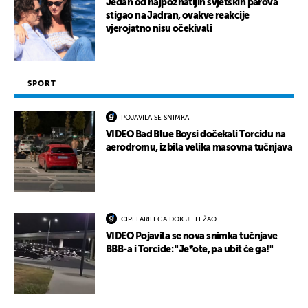
UKLJUČITE NOTIFIKACIJE
Jedan od najpoznatijih svjetskih parova
stigao na Jadran, ovakve reakcije
vjerojatno nisu očekivali
SPORT
POJAVILA SE SNIMKA
VIDEO Bad Blue Boysi dočekali Torcidu na
aerodromu, izbila velika masovna tučnjava
CIPELARILI GA DOK JE LEŽAO
VIDEO Pojavila se nova snimka tučnjave
BBB-a i Torcide: "Je*ote, pa ubit će ga!"