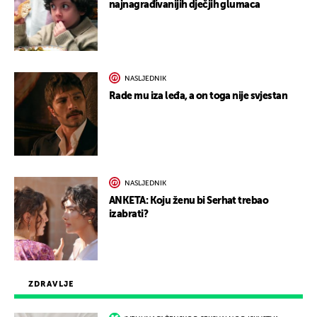
najnagrađivanijih dječjih glumaca
NASLJEDNIK
Rade mu iza leđa, a on toga nije svjestan
NASLJEDNIK
ANKETA: Koju ženu bi Serhat trebao
izabrati?
ZDRAVLJE