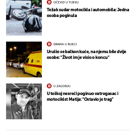
OČEVID U TIJEKU
Težak sudar motocikla i automobila: Jedna
osoba poginula
DRAMA U RIJECI
Urušio se balkon kuće, na njemu bile dvije
osobe: "Život im je visio o koncu"
U ZAGORJU
U teškoj nesreći poginuo vatrogasac i
motociklst Matija: "Ostavio je trag"