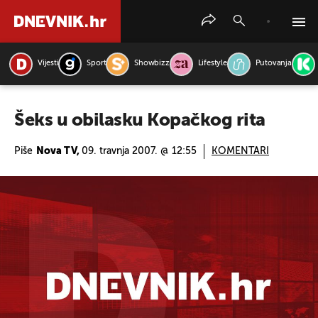
Vijesti
Sport
Showbizz
Lifestyle
Putovanja
PRETRAŽITE VIJESTI
Šeks u obilasku Kopačkog rita
Piše
Nova TV,
09. travnja 2007. @ 12:55
KOMENTARI