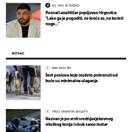
AU, OVO JE RUŽNO
Poznati analitičar popljuvao Hrgovića:
"Lako ga je pogoditi, ne kreće se, ne koristi
noge..."
NOVAC
SAM SVOJ ŠEF
Šest poslova koje možete pokrenuti od
kuće uz minimalna ulaganja
TREĆI UNIKATNI BUGATTI
Nazvan je po vrsti srednjovjekovnog
viteškog konja i visok samo metar