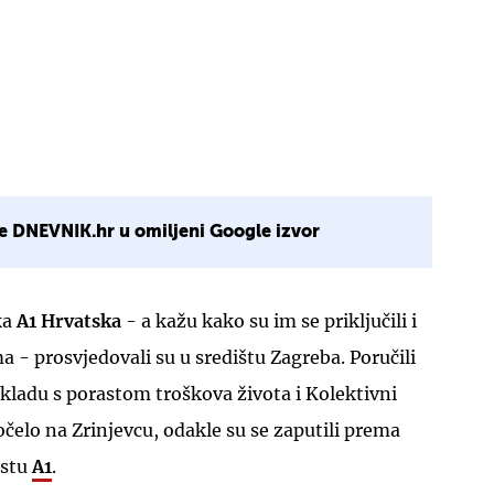
e DNEVNIK.hr u omiljeni Google izvor
ka
A1
Hrvatska
- a kažu kako su im se priključili i
a - prosvjedovali su u središtu Zagreba. Poručili
skladu s porastom troškova života i Kolektivni
očelo na Zrinjevcu, odakle su se zaputili prema
estu
A1
.