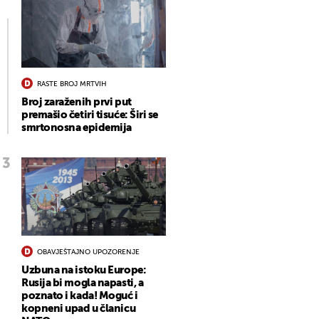
RASTE BROJ MRTVIH
Broj zaraženih prvi put
premašio četiri tisuće: Širi se
smrtonosna epidemija
OBAVJEŠTAJNO UPOZORENJE
Uzbuna na istoku Europe:
Rusija bi mogla napasti, a
poznato i kada! Moguć i
kopneni upad u članicu