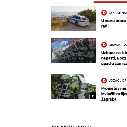
ČEKA SE NA
U moru pronađ
radi
OBAVJEŠTA
Uzbuna na ist
napasti, a po
upad u člani
VOZAČI, OP
Prometna nesre
izvlačili ozli
Zagreba