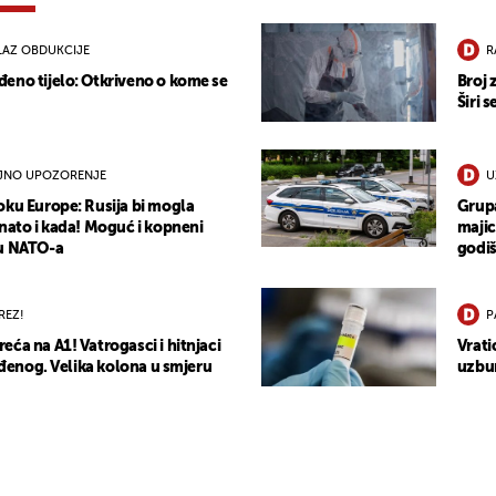
LAZ OBDUKCIJE
R
eno tijelo: Otkriveno o kome se
Broj 
Širi 
JNO UPOZORENJE
U
oku Europe: Rusija bi mogla
Grupa
znato i kada! Moguć i kopneni
majic
cu NATO-a
godiš
REZ!
P
ća na A1! Vatrogasci i hitnjaci
Vrati
jeđenog. Velika kolona u smjeru
uzbun