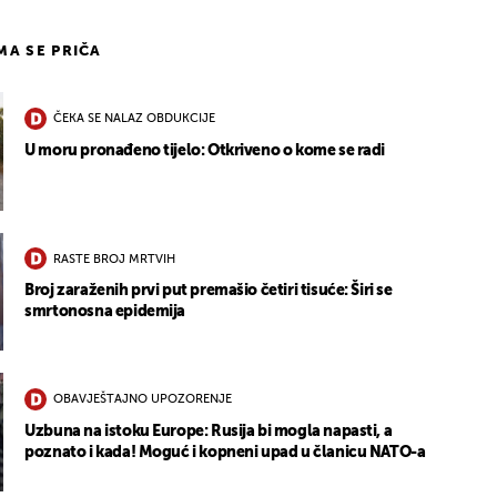
IMA SE PRIČA
ČEKA SE NALAZ OBDUKCIJE
U moru pronađeno tijelo: Otkriveno o kome se radi
RASTE BROJ MRTVIH
Broj zaraženih prvi put premašio četiri tisuće: Širi se
smrtonosna epidemija
OBAVJEŠTAJNO UPOZORENJE
Uzbuna na istoku Europe: Rusija bi mogla napasti, a
poznato i kada! Moguć i kopneni upad u članicu NATO-a