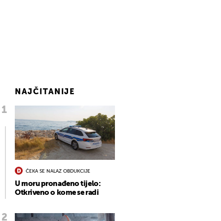
NAJČITANIJE
ČEKA SE NALAZ OBDUKCIJE
U moru pronađeno tijelo:
Otkriveno o kome se radi