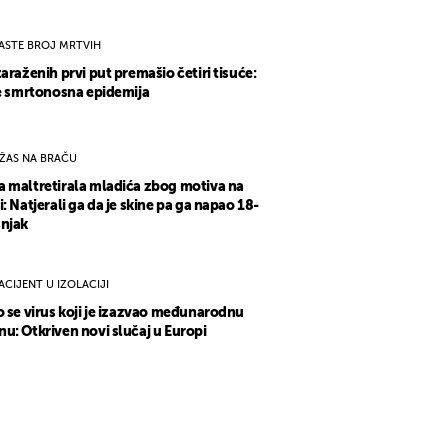
ASTE BROJ MRTVIH
zaraženih prvi put premašio četiri tisuće:
se smrtonosna epidemija
ŽAS NA BRAČU
 maltretirala mladića zbog motiva na
i: Natjerali ga da je skine pa ga napao 18-
njak
ACIJENT U IZOLACIJI
o se virus koji je izazvao međunarodnu
u: Otkriven novi slučaj u Europi