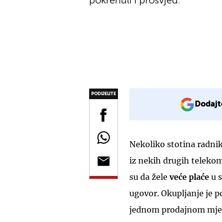
pokrenuli i prosvjed.
PODIJELITE
Dodajt
Nekoliko stotina radni
iz nekih drugih telekom
su da žele
veće
plaće
u 
ugovor. Okupljanje je p
jednom prodajnom mj