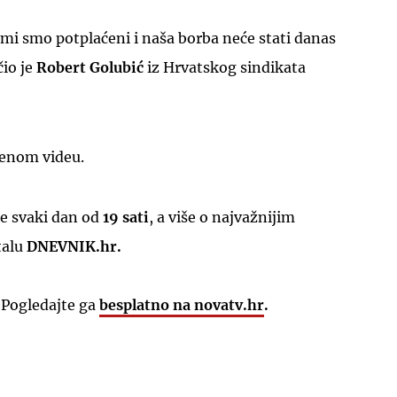
mi smo potplaćeni i naša borba neće stati danas
io je
Robert
Golubić
iz Hrvatskog sindikata
ženom videu.
e svaki dan od
19 sati
, a više o najvažnijim
talu
DNEVNIK.hr.
 Pogledajte ga
besplatno na novatv.hr
.