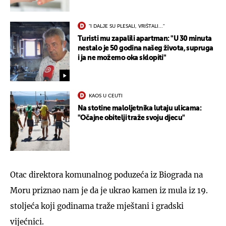
"I DALJE SU PLESALI, VRIŠTALI..."
Turisti mu zapalili apartman: "U 30 minuta
nestalo je 50 godina našeg života, supruga
i ja ne možemo oka sklopiti"
KAOS U CEUTI
Na stotine maloljetnika lutaju ulicama:
"Očajne obitelji traže svoju djecu"
Otac direktora komunalnog poduzeća iz Biograda na
Moru priznao nam je da je ukrao kamen iz mula iz 19.
stoljeća koji godinama traže mještani i gradski
vijećnici.