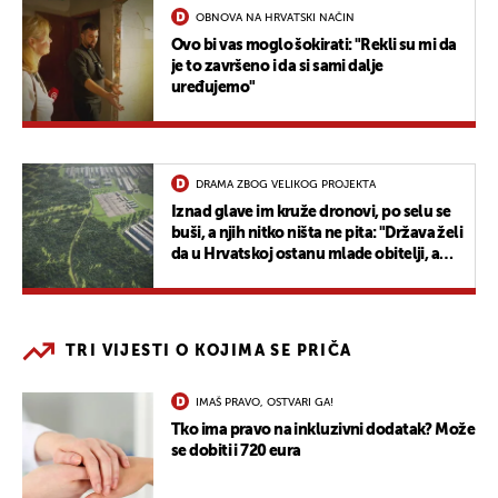
OBNOVA NA HRVATSKI NAČIN
Ovo bi vas moglo šokirati: "Rekli su mi da
je to završeno i da si sami dalje
uređujemo"
DRAMA ZBOG VELIKOG PROJEKTA
Iznad glave im kruže dronovi, po selu se
buši, a njih nitko ništa ne pita: "Država želi
da u Hrvatskoj ostanu mlade obitelji, a
tjeraju nas odavde"
TRI VIJESTI O KOJIMA SE PRIČA
IMAŠ PRAVO, OSTVARI GA!
Tko ima pravo na inkluzivni dodatak? Može
se dobiti i 720 eura