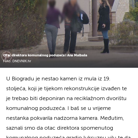
Otac direktora komunalnog poduzeća i Ana Malbaša
Foto: DNEVNIK.hr
U Biogradu je nestao kamen iz mula iz 19.
stoljeća, koji je tijekom rekonstrukcije izvađen te
je trebao biti deponiran na reciklažnom dvorištu
komunalnog poduzeća. I baš se u vrijeme
nestanka pokvarila nadzorna kamera. Međutim,
saznali smo da otac direktora spomenutog
komunalnog poduzeća gradio luksuznu vilu te da