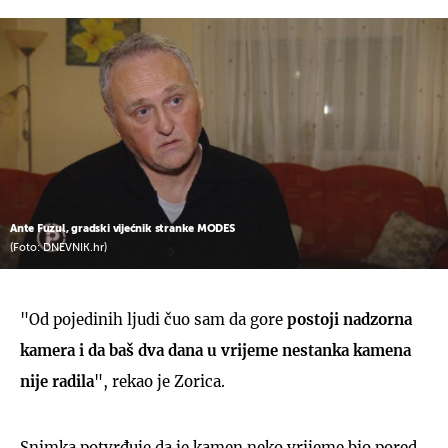
UKLJUČITE NOTIFIKACIJE
Ante Fuzul, gradski vijećnik stranke MODES
(Foto: DNEVNIK.hr)
"Od pojedinih ljudi čuo sam da gore
postoji nadzorna
kamera i da baš dva dana u vrijeme nestanka kamena
nije radila
", rekao je Zorica.
Snimka potvrđuje da je kamen neko vrijeme bio pored