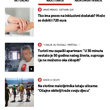
AKTUALNO
NAJČITANIJE
NAJKOMENTIRANIJE
IMAŠ PRAVO, OSTVARI GA!
Tko ima pravo na inkluzivni dodatak? Može
se dobiti i 720 eura
"I DALJE SU PLESALI, VRIŠTALI..."
Turisti mu zapalili apartman: "U 30 minuta
nestalo je 50 godina našeg života, supruga
i ja ne možemo oka sklopiti"
KAOS U CEUTI
Na stotine maloljetnika lutaju ulicama:
"Očajne obitelji traže svoju djecu"