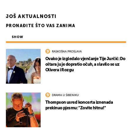
JOŠ AKTUALNOSTI
PRONAĐITE ŠTO VAS ZANIMA
SHOW
RASKOŠNA PROSLAVA
Ovako je izgledalo vjenčanje Tije Jurčić: Do
oltara ju je dopratio očuh, a slavilo se uz
Olivera i Rozgu
DRAMA U ŠIBENIKU
Thompson usred koncerta iznenada
prekinuo pjesmu: "Zovite hitnu!"