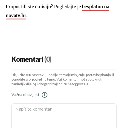
Propustili ste emisiju? Pogledajte je
besplatno na
novatv.hr
.
Komentari
(0)
Uključite se u raspravu – podijelite svoje mišljenje, postavite pitanja ili
ponudite svoj pogled na temu. Vaš komentar može potaknuti
zanimljiv dijalog i obogatiti zajednicu našeg portala.
Važna obavijest
!