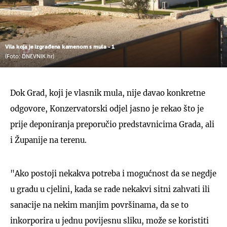
Vila koja je izgrađena kamenom s mula - 1
(Foto: DNEVNIK.hr)
Dok Grad, koji je vlasnik mula, nije davao konkretne
odgovore, Konzervatorski odjel jasno je rekao što je
prije deponiranja preporučio predstavnicima Grada, ali
i Županije na terenu.
"Ako postoji nekakva potreba i mogućnost da se negdje
u gradu u cjelini, kada se rade nekakvi sitni zahvati ili
sanacije na nekim manjim površinama, da se to
inkorporira u jednu povijesnu sliku, može se koristiti