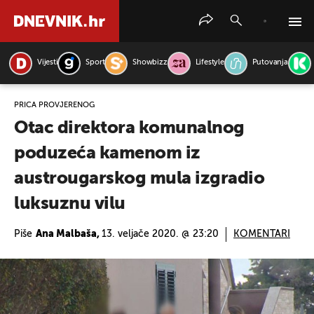
Vijesti
Sport
Showbizz
Lifestyle
Putovanja
PRETRAŽITE VIJESTI
PRIČA PROVJERENOG
Otac direktora komunalnog
poduzeća kamenom iz
austrougarskog mula izgradio
luksuznu vilu
Piše
Ana Malbaša,
13. veljače 2020. @ 23:20
KOMENTARI