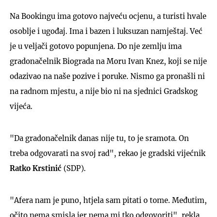
Na Bookingu ima gotovo najveću ocjenu, a turisti hvale
osoblje i ugođaj. Ima i bazen i luksuzan namještaj. Već
je u veljači gotovo popunjena. Do nje zemlju ima
gradonačelnik Biograda na Moru Ivan Knez, koji se nije
odazivao na naše pozive i poruke. Nismo ga pronašli ni
na radnom mjestu, a nije bio ni na sjednici Gradskog
vijeća.
"Da gradonačelnik danas nije tu, to je sramota. On
treba odgovarati na svoj rad", rekao je gradski vijećnik
Ratko Krstinić
(SDP).
"Afera nam je puno, htjela sam pitati o tome. Međutim,
očito nema smisla jer nema mi tko odgovoriti", rekla