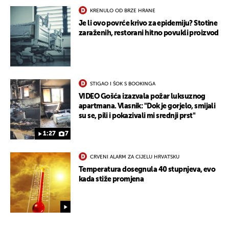
KRENULO OD BRZE HRANE
Je li ovo povrće krivo za epidemiju? Stotine
zaraženih, restorani hitno povukli proizvod
STIGAO I ŠOK S BOOKINGA
VIDEO Gošća izazvala požar luksuznog
apartmana. Vlasnik: "Dok je gorjelo, smijali
su se, pili i pokazivali mi srednji prst"
1:27
7
CRVENI ALARM ZA CIJELU HRVATSKU
Temperatura dosegnula 40 stupnjeva, evo
kada stiže promjena