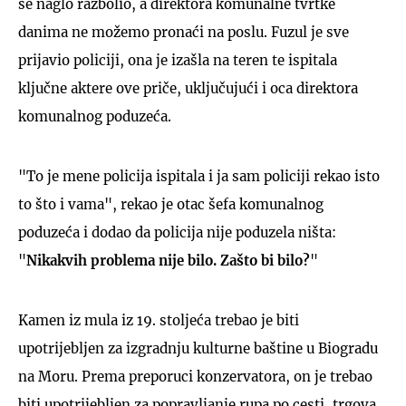
se naglo razbolio, a direktora komunalne tvrtke
danima ne možemo pronaći na poslu. Fuzul je sve
prijavio policiji, ona je izašla na teren te ispitala
ključne aktere ove priče, uključujući i oca direktora
komunalnog poduzeća.
"To je mene policija ispitala i ja sam policiji rekao isto
to što i vama", rekao je otac šefa komunalnog
poduzeća i dodao da policija nije poduzela ništa:
"
Nikakvih problema nije bilo. Zašto bi bilo?
"
Kamen iz mula iz 19. stoljeća trebao je biti
upotrijebljen za izgradnju kulturne baštine u Biogradu
na Moru. Prema preporuci konzervatora, on je trebao
biti upotrijebljen za popravljanje rupa po cesti, trgova,