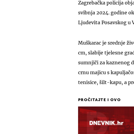
Zagrebačka policija obja
svibnja 2024. godine o
Ljudevita Posavskog u V
Muškarac je srednje živ
cm, slabije tjelesne gr
sumnjiči za kaznenog dj
crnu majicu s kapuljačom
tenisice, šilt-kapu, a 
PROČITAJTE I OVO