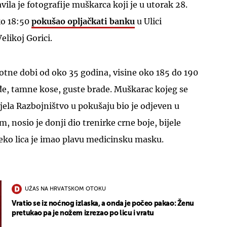
vila je fotografije muškarca koji je u utorak 28.
ko 18:50
pokušao opljačkati banku
u Ulici
elikoj Gorici.
otne dobi od oko 35 godina, visine oko 185 do 190
ađe, tamne kose, guste brade. Muškarac kojeg se
ela Razbojništvo u pokušaju bio je odjeven u
, nosio je donji dio trenirke crne boje, bijele
preko lica je imao plavu medicinsku masku.
UŽAS NA HRVATSKOM OTOKU
Vratio se iz noćnog izlaska, a onda je počeo pakao: Ženu
pretukao pa je nožem izrezao po licu i vratu