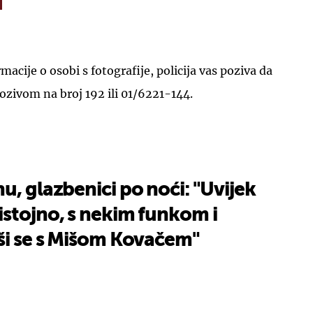
acije o osobi s fotografije, policija vas poziva da
pozivom na broj 192 ili 01/6221-144.
UKLJUČITE NOTIFIKACIJE
u, glazbenici po noći: "Uvijek
stojno, s nekim funkom i
ši se s Mišom Kovačem"