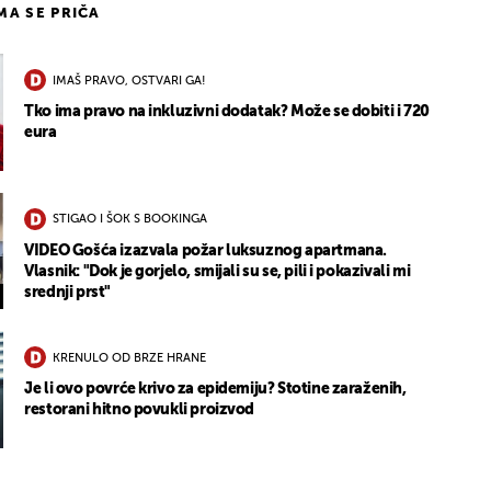
IMA SE PRIČA
IMAŠ PRAVO, OSTVARI GA!
Tko ima pravo na inkluzivni dodatak? Može se dobiti i 720
eura
STIGAO I ŠOK S BOOKINGA
VIDEO Gošća izazvala požar luksuznog apartmana.
Vlasnik: "Dok je gorjelo, smijali su se, pili i pokazivali mi
srednji prst"
KRENULO OD BRZE HRANE
Je li ovo povrće krivo za epidemiju? Stotine zaraženih,
restorani hitno povukli proizvod