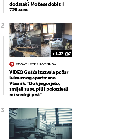
dodatak? Može se dobiti i
720 eura
1:27
7
STIGAO I ŠOK S BOOKINGA
VIDEO Gošća izazvala požar
luksuznog apartmana.
Vlasnik: "Dok je gorjelo,
smijali su se, pili i pokazivali
mi srednji prst"