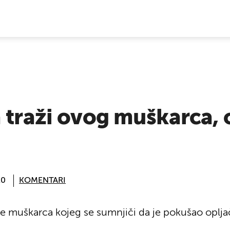
E VIJESTI
 traži ovog muškarca, o
20
KOMENTARI
afije muškarca kojeg se sumnjiči da je pokušao oplj