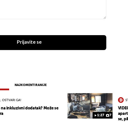
Prijavite se
NAJKOMENTIRANIJE
, OSTVARI GA!
S
 na inkluzivni dodatak? Može se
VIDEO
ra
apart
1:27
7
se, pi