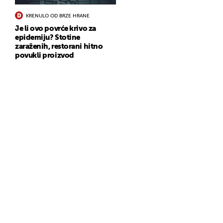
KRENULO OD BRZE HRANE
Je li ovo povrće krivo za
epidemiju? Stotine
zaraženih, restorani hitno
povukli proizvod