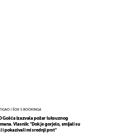
TIGAO I ŠOK S BOOKINGA
 Gošća izazvala požar luksuznog
mana. Vlasnik: "Dok je gorjelo, smijali su
li i pokazivali mi srednji prst"