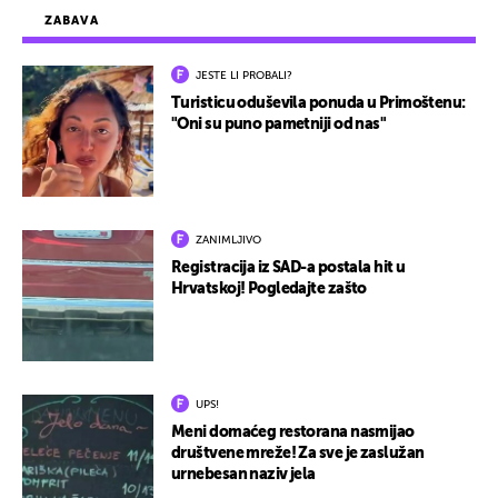
ZABAVA
JESTE LI PROBALI?
Turisticu oduševila ponuda u Primoštenu:
"Oni su puno pametniji od nas"
ZANIMLJIVO
Registracija iz SAD-a postala hit u
Hrvatskoj! Pogledajte zašto
UPS!
Meni domaćeg restorana nasmijao
društvene mreže! Za sve je zaslužan
urnebesan naziv jela