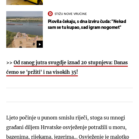
STIŽU NOVE VRUĆINE
Plovila čekaju, s dna izviru čuda: "Nekad
sam se tu kupao, sad igram nogomet"
>>
Od ranog jutra svugdje iznad 20 stupnjeva: Danas
ćemo se 'pržiti' i na visokih 35!
Ljeto počinje u punom smislu riječi, stoga su mnogi
građani diljem Hrvatske osvježenje potražili u moru,
bazenima, rijekama, jezerima... Osvježenje je malotko