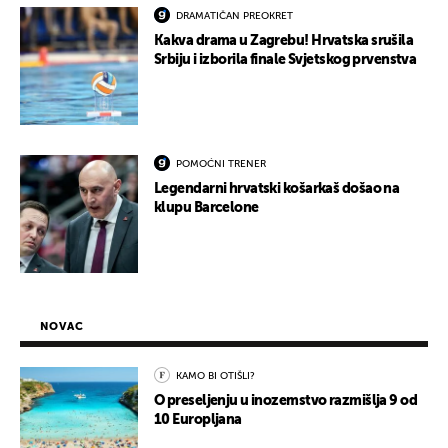
DRAMATIČAN PREOKRET
Kakva drama u Zagrebu! Hrvatska srušila
Srbiju i izborila finale Svjetskog prvenstva
POMOĆNI TRENER
Legendarni hrvatski košarkaš došao na
klupu Barcelone
NOVAC
KAMO BI OTIŠLI?
O preseljenju u inozemstvo razmišlja 9 od
10 Europljana