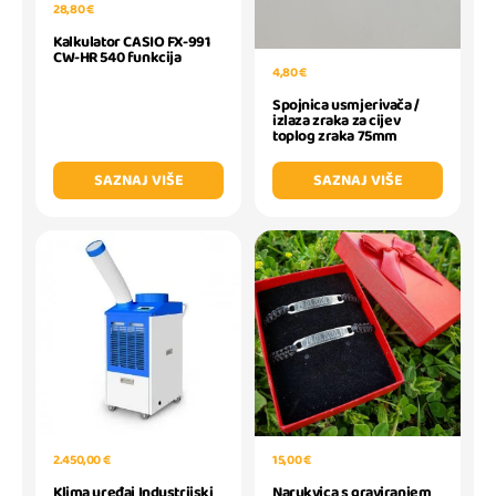
28,80 €
Kalkulator CASIO FX-991
CW-HR 540 funkcija
4,80 €
Spojnica usmjerivača /
izlaza zraka za cijev
toplog zraka 75mm
SAZNAJ VIŠE
SAZNAJ VIŠE
2.450,00 €
15,00 €
Klima uređaj Industrijski
Narukvica s graviranjem