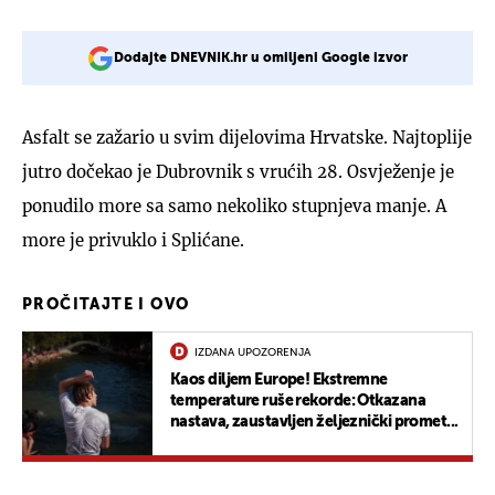
Dodajte DNEVNIK.hr u omiljeni Google izvor
Asfalt se zažario u svim dijelovima Hrvatske. Najtoplije
jutro dočekao je Dubrovnik s vrućih 28. Osvježenje je
ponudilo more sa samo nekoliko stupnjeva manje. A
more je privuklo i Splićane.
PROČITAJTE I OVO
IZDANA UPOZORENJA
Kaos diljem Europe! Ekstremne
temperature ruše rekorde: Otkazana
nastava, zaustavljen željeznički promet...