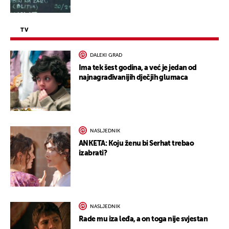
TV
DALEKI GRAD
Ima tek šest godina, a već je jedan od
najnagrađivanijih dječjih glumaca
NASLJEDNIK
ANKETA: Koju ženu bi Serhat trebao
izabrati?
NASLJEDNIK
Rade mu iza leđa, a on toga nije svjestan