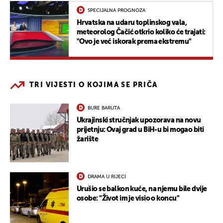
SPECIJALNA PROGNOZA
Hrvatska na udaru toplinskog vala,
meteorolog Čačić otkrio koliko će trajati:
"Ovo je već iskorak prema ekstremu"
TRI VIJESTI O KOJIMA SE PRIČA
BURE BARUTA
Ukrajinski stručnjak upozorava na novu
prijetnju: Ovaj grad u BiH-u bi mogao biti
žarište
DRAMA U RIJECI
Urušio se balkon kuće, na njemu bile dvije
osobe: "Život im je visio o koncu"