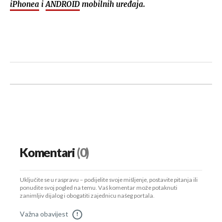
iPhonea
i
ANDROID
mobilnih uređaja.
Komentari
(0)
Uključite se u raspravu – podijelite svoje mišljenje, postavite pitanja ili
ponudite svoj pogled na temu. Vaš komentar može potaknuti
zanimljiv dijalog i obogatiti zajednicu našeg portala.
Važna obavijest
!