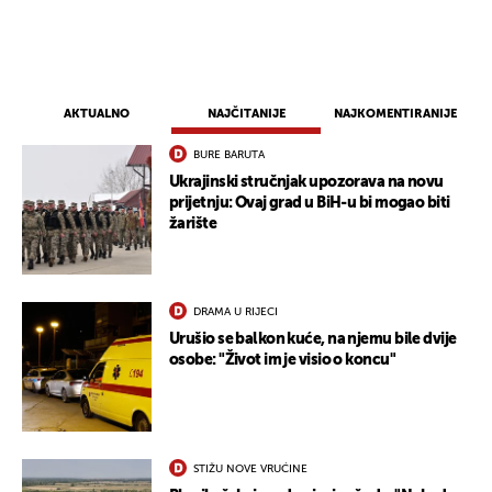
AKTUALNO
NAJČITANIJE
NAJKOMENTIRANIJE
BURE BARUTA
Ukrajinski stručnjak upozorava na novu
prijetnju: Ovaj grad u BiH-u bi mogao biti
žarište
DRAMA U RIJECI
Urušio se balkon kuće, na njemu bile dvije
osobe: "Život im je visio o koncu"
STIŽU NOVE VRUĆINE