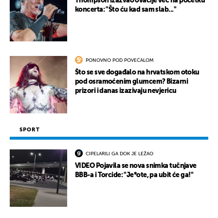
Thompson izazvao ovacije već na početku
koncerta: "Što ću kad sam slab..."
PONOVNO POD POVEĆALOM
Što se sve događalo na hrvatskom otoku
pod osramoćenim glumcem? Bizarni
prizori i danas izazivaju nevjericu
SPORT
CIPELARILI GA DOK JE LEŽAO
VIDEO Pojavila se nova snimka tučnjave
BBB-a i Torcide: "Je*ote, pa ubit će ga!"