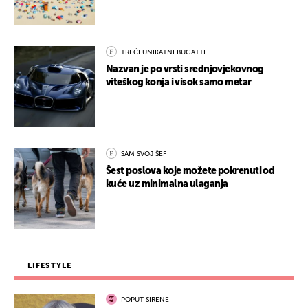
TREĆI UNIKATNI BUGATTI
Nazvan je po vrsti srednjovjekovnog
viteškog konja i visok samo metar
SAM SVOJ ŠEF
Šest poslova koje možete pokrenuti od
kuće uz minimalna ulaganja
LIFESTYLE
POPUT SIRENE