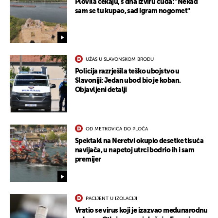
Plovila čekaju, s dna izviru čuda: "Nekad
sam se tu kupao, sad igram nogomet"
UŽAS U SLAVONSKOM BRODU
Policija razrješila teško ubojstvo u
Slavoniji: Jedan ubod bio je koban.
Objavljeni detalji
OD METKOVIĆA DO PLOČA
Spektakl na Neretvi okupio desetke tisuća
navijača, u napetoj utrci bodrio ih i sam
premijer
UKLJUČITE NOTIFIKACIJE
PACIJENT U IZOLACIJI
Vratio se virus koji je izazvao međunarodnu