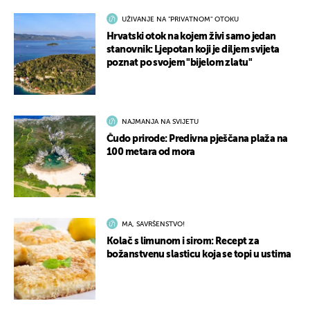
UŽIVANJE NA "PRIVATNOM" OTOKU
Hrvatski otok na kojem živi samo jedan
stanovnik: Ljepotan koji je diljem svijeta
poznat po svojem "bijelom zlatu"
NAJMANJA NA SVIJETU
Čudo prirode: Predivna pješčana plaža na
100 metara od mora
MA, SAVRŠENSTVO!
Kolač s limunom i sirom: Recept za
božanstvenu slasticu koja se topi u ustima