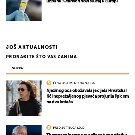
uzbunu: Otkriven novi slučaj u Europi
JOŠ AKTUALNOSTI
PRONAĐITE ŠTO VAS ZANIMA
SHOW
ČUVA USPOMENU NA NJEGA
Njezinog oca obožavala je cijela Hrvatska!
Kći neprežaljenog pjevača projurila špicom
na dva kotača
PRED 20 TISUĆA LJUDI