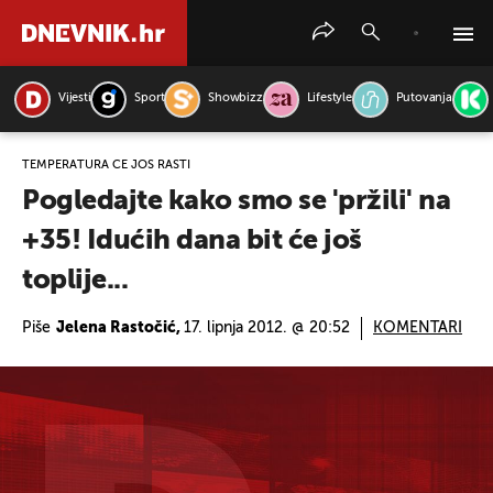
Vijesti
Sport
Showbizz
Lifestyle
Putovanja
PRETRAŽITE VIJESTI
TEMPERATURA ĆE JOŠ RASTI
Pogledajte kako smo se 'pržili' na
+35! Idućih dana bit će još
toplije...
Piše
Jelena Rastočić,
17. lipnja 2012. @ 20:52
KOMENTARI