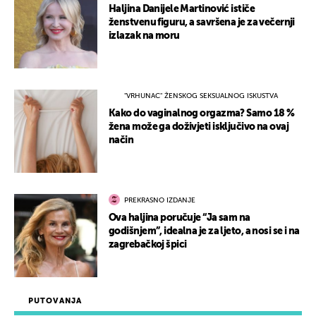
Haljina Danijele Martinović ističe
ženstvenu figuru, a savršena je za večernji
izlazak na moru
"VRHUNAC" ŽENSKOG SEKSUALNOG ISKUSTVA
Kako do vaginalnog orgazma? Samo 18 %
žena može ga doživjeti isključivo na ovaj
način
PREKRASNO IZDANJE
Ova haljina poručuje “Ja sam na
godišnjem”, idealna je za ljeto, a nosi se i na
zagrebačkoj špici
PUTOVANJA