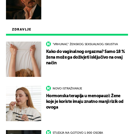
ZDRAVLJE
"VRHUNAC" ŽENSKOG SEKSUALNOG ISKUSTVA
Kako do vaginalnog orgazma? Samo 18 %
žena može ga doživjeti isključivo na ovaj
način
NOVO ISTRAŽIVANJE
Hormonska terapija u menopauzi: Žene
koje je koriste imaju znatno manji rizik od
ovoga
STUDIJA NA GOTOVO 1.900 OSOBA