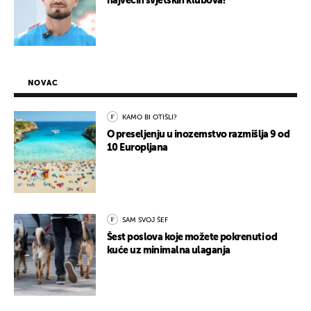
najvećih svjetskih klubova?
NOVAC
KAMO BI OTIŠLI?
O preseljenju u inozemstvo razmišlja 9 od
10 Europljana
SAM SVOJ ŠEF
Šest poslova koje možete pokrenuti od
kuće uz minimalna ulaganja