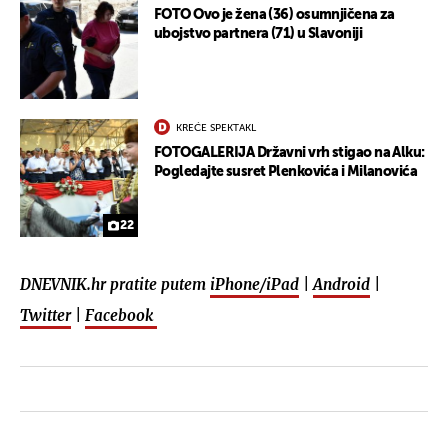
FOTO Ovo je žena (36) osumnjičena za
ubojstvo partnera (71) u Slavoniji
KREĆE SPEKTAKL
FOTOGALERIJA Državni vrh stigao na Alku:
Pogledajte susret Plenkovića i Milanovića
22
DNEVNIK.hr pratite putem
iPhone/iPad
|
Android
|
Twitter
|
Facebook