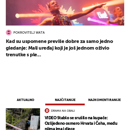
POKROVITELJ WATA
Kad su uspomene previše dobre za samo jedno
gledanje: Mali uređaj koji je još jednom oživio
trenutke s ple...
AKTUALNO
NAJČITANIJE
NAJKOMENTIRANIJE
DRAMA NA OBALI
VIDEO Stablo se srušilo na kupače:
UKLJUČITE NOTIFIKACIJE
Ozlijeđeno osmero Hrvata i Čeha, među
njima ima i djece