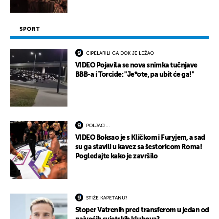
SPORT
CIPELARILI GA DOK JE LEŽAO
VIDEO Pojavila se nova snimka tučnjave
BBB-a i Torcide: "Je*ote, pa ubit će ga!"
POLJACI...
VIDEO Boksao je s Kličkom i Furyjem, a sad
su ga stavili u kavez sa šestoricom Roma!
Pogledajte kako je završilo
STIŽE KAPETANU?
Stoper Vatrenih pred transferom u jedan od