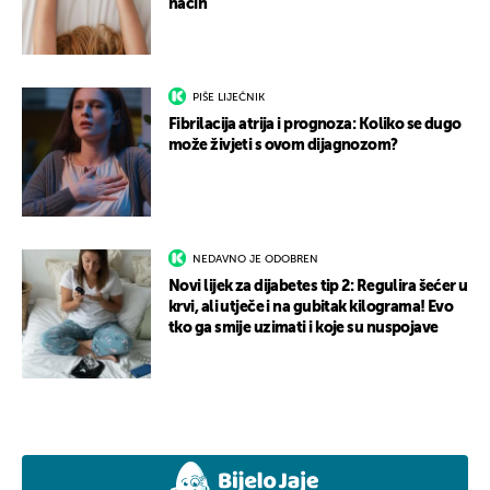
način
PIŠE LIJEČNIK
Fibrilacija atrija i prognoza: Koliko se dugo
može živjeti s ovom dijagnozom?
NEDAVNO JE ODOBREN
Novi lijek za dijabetes tip 2: Regulira šećer u
krvi, ali utječe i na gubitak kilograma! Evo
tko ga smije uzimati i koje su nuspojave