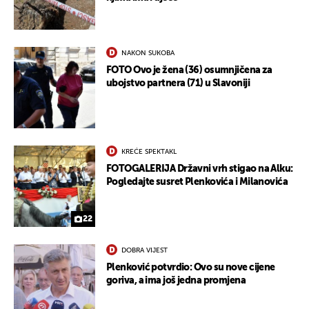
NAKON SUKOBA
FOTO Ovo je žena (36) osumnjičena za
ubojstvo partnera (71) u Slavoniji
KREĆE SPEKTAKL
FOTOGALERIJA Državni vrh stigao na Alku:
Pogledajte susret Plenkovića i Milanovića
22
DOBRA VIJEST
Plenković potvrdio: Ovo su nove cijene
goriva, a ima još jedna promjena