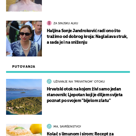
ZA SINJSKU ALKU
Haljina Sonje Jandroković radi ono što
tražimo od dobrog kroja: Naglašava struk,
a sada je i na sniženju
PUTOVANJA
UŽIVANJE NA "PRIVATNOM" OTOKU
Hrvatski otok na kojem živi samo jedan
stanovnik: Ljepotan koji je diljem svijeta
poznat po svojem "bijelom zlatu"
MA, SAVRŠENSTVO!
Kolač s limunom i sirom: Recept za