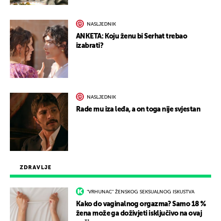
NASLJEDNIK
ANKETA: Koju ženu bi Serhat trebao
izabrati?
NASLJEDNIK
Rade mu iza leđa, a on toga nije svjestan
ZDRAVLJE
"VRHUNAC" ŽENSKOG SEKSUALNOG ISKUSTVA
Kako do vaginalnog orgazma? Samo 18 %
žena može ga doživjeti isključivo na ovaj