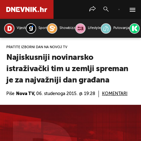
Vijesti
Sport
Showbizz
Lifestyle
Putovanja
PRETRAŽITE VIJESTI
PRATITE IZBORNI DAN NA NOVOJ TV
Najiskusniji novinarsko
istraživački tim u zemlji spreman
je za najvažniji dan građana
Piše
Nova TV,
06. studenoga 2015. @ 19:28
KOMENTARI