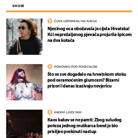
SHOW
ČUVA USPOMENU NA NJEGA
Njezinog oca obožavala je cijela Hrvatska!
Kći neprežaljenog pjevača projurila špicom
na dva kotača
PONOVNO POD POVEĆALOM
Što se sve događalo na hrvatskom otoku
pod osramoćenim glumcem? Bizarni
prizori i danas izazivaju nevjericu
KAKVIH LJUDI IMA!
Kaos kakav se ne pamti: Zbog suludog
poteza jednog muškarca bend je bio
prisiljen prekinuti nastup