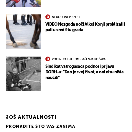
NEUGODNI PRIZORI
VIDEO Nezgoda uoči Alke! Konji proklizali i
pali u središtu grada
POGINUO TIJEKOM GAŠENJA POŽARA
Sindikat vatrogasaca podnosi prijavu
DORH-u: "Dao je svoj život, a oni nisu ništa
naučili"
JOŠ AKTUALNOSTI
PRONAĐITE ŠTO VAS ZANIMA