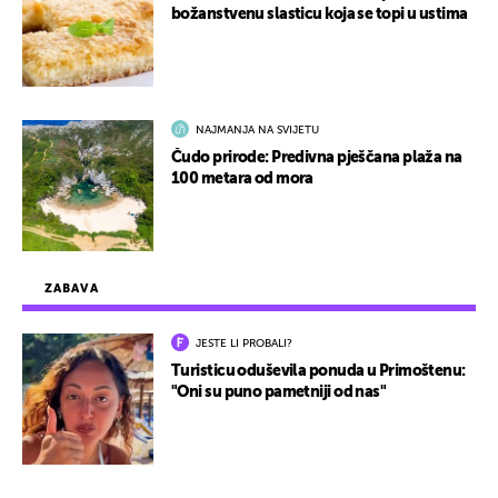
božanstvenu slasticu koja se topi u ustima
NAJMANJA NA SVIJETU
Čudo prirode: Predivna pješčana plaža na
100 metara od mora
ZABAVA
JESTE LI PROBALI?
Turisticu oduševila ponuda u Primoštenu:
"Oni su puno pametniji od nas"