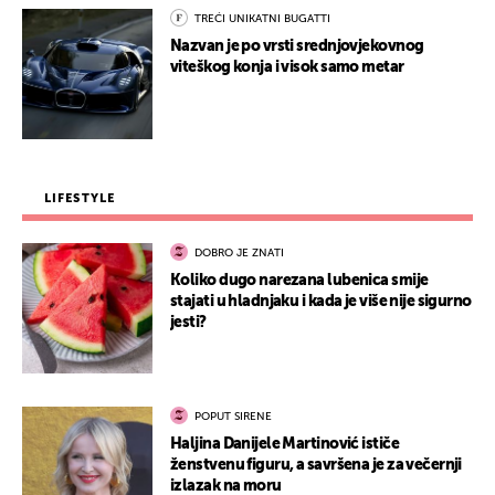
TREĆI UNIKATNI BUGATTI
Nazvan je po vrsti srednjovjekovnog
viteškog konja i visok samo metar
LIFESTYLE
DOBRO JE ZNATI
Koliko dugo narezana lubenica smije
stajati u hladnjaku i kada je više nije sigurno
jesti?
POPUT SIRENE
Haljina Danijele Martinović ističe
ženstvenu figuru, a savršena je za večernji
izlazak na moru