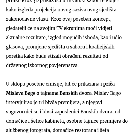
priliku kroz 3D prikaz ući u Hrvatski sabor te vidjeti
kako izgleda projekcija novog saziva ovog sjedišta
zakonodavne vlasti. Kroz ovaj poseban koncept,
gledatelji će na svojim TV ekranima moći vidjeti
aktualne rezultate, izgled mogućih ishoda, kao i udio
glasova, promjene sjedišta u saboru i koalicijskih
poretka kako budu stizali obrađeni rezultati od
državnog izbornog povjerenstva.
U sklopu posebne emisije, bit će prikazana i
priča
Mislava Bage o tajnama Banskih dvora
. Mislav Bago
intervjuirao je tri bivša premijera, a njegovi
sugovornici su i bivši zaposlenici Banskih dvora; od
domaćice i šefice kabineta, osobne tajnice premijera do
službenog fotografa, domaćice restorana i šefa