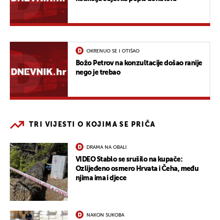
OKRENUO SE I OTIŠAO
Božo Petrov na konzultacije došao ranije
nego je trebao
TRI VIJESTI O KOJIMA SE PRIČA
DRAMA NA OBALI
VIDEO Stablo se srušilo na kupače:
Ozlijeđeno osmero Hrvata i Čeha, među
njima ima i djece
NAKON SUKOBA