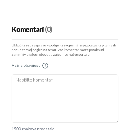
Komentari
(0)
Uključite se u raspravu – podijelite svoje mišljenje, postavite pitanja ili
ponudite svoj pogled na temu. Vaš komentar može potaknuti
zanimljiv dijalog i obogatiti zajednicu našeg portala.
Važna obavijest
!
1500 znakova preostalo