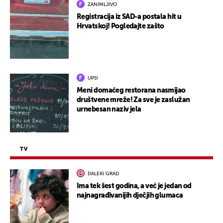
ZANIMLJIVO
Registracija iz SAD-a postala hit u
Hrvatskoj! Pogledajte zašto
UPS!
Meni domaćeg restorana nasmijao
društvene mreže! Za sve je zaslužan
urnebesan naziv jela
TV
DALEKI GRAD
Ima tek šest godina, a već je jedan od
najnagrađivanijih dječjih glumaca