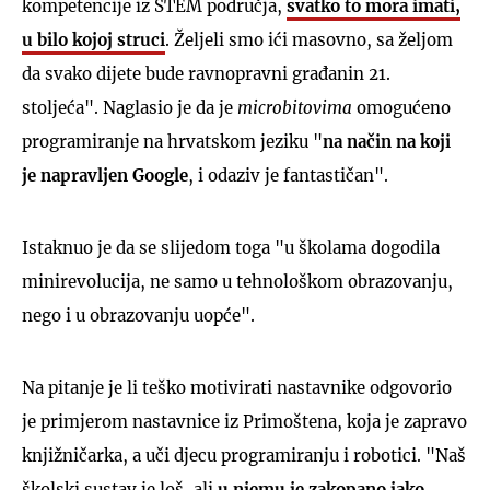
kompetencije iz STEM područja,
svatko to mora imati,
u bilo kojoj struci
. Željeli smo ići masovno, sa željom
da svako dijete bude ravnopravni građanin 21.
stoljeća". Naglasio je da je
microbitovima
omogućeno
programiranje na hrvatskom jeziku "
na način na koji
je napravljen Google
, i odaziv je fantastičan".
Istaknuo je da se slijedom toga "u školama dogodila
minirevolucija, ne samo u tehnološkom obrazovanju,
nego i u obrazovanju uopće".
Na pitanje je li teško motivirati nastavnike odgovorio
je primjerom nastavnice iz Primoštena, koja je zapravo
knjižničarka, a uči djecu programiranju i robotici. "Naš
školski sustav je loš, ali
u njemu je zakopano jako