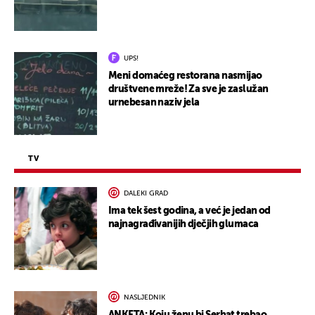
UPS!
Meni domaćeg restorana nasmijao
društvene mreže! Za sve je zaslužan
urnebesan naziv jela
TV
DALEKI GRAD
Ima tek šest godina, a već je jedan od
najnagrađivanijih dječjih glumaca
NASLJEDNIK