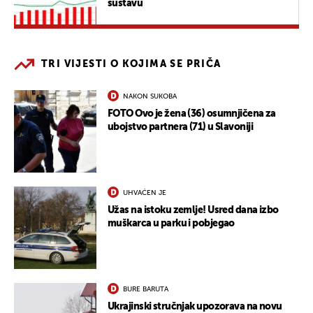
sustavu
TRI VIJESTI O KOJIMA SE PRIČA
NAKON SUKOBA
FOTO Ovo je žena (36) osumnjičena za
ubojstvo partnera (71) u Slavoniji
UHVAĆEN JE
Užas na istoku zemlje! Usred dana izbo
muškarca u parku i pobjegao
BURE BARUTA
Ukrajinski stručnjak upozorava na novu