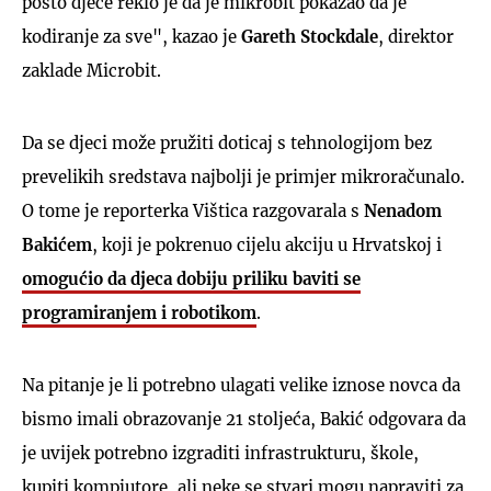
posto djece reklo je da je mikrobit pokazao da je
kodiranje za sve", kazao je
Gareth Stockdale
, direktor
zaklade Microbit.
Da se djeci može pružiti doticaj s tehnologijom bez
prevelikih sredstava najbolji je primjer mikroračunalo.
O tome je reporterka Vištica razgovarala s
Nenadom
Bakićem
, koji je pokrenuo cijelu akciju u Hrvatskoj i
omogućio da djeca dobiju priliku baviti se
programiranjem i robotikom
.
Na pitanje je li potrebno ulagati velike iznose novca da
bismo imali obrazovanje 21 stoljeća, Bakić odgovara da
je uvijek potrebno izgraditi infrastrukturu, škole,
kupiti kompjutore, ali neke se stvari mogu napraviti za