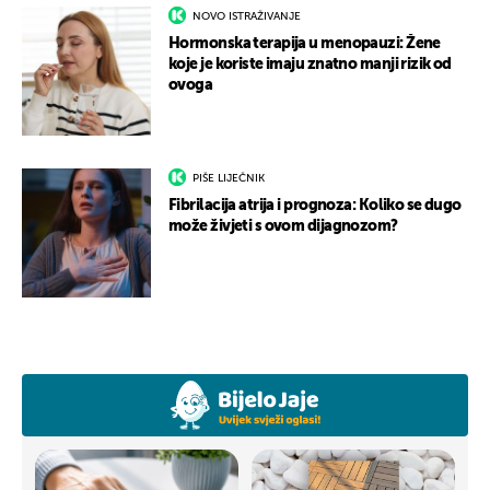
NOVO ISTRAŽIVANJE
Hormonska terapija u menopauzi: Žene
koje je koriste imaju znatno manji rizik od
ovoga
PIŠE LIJEČNIK
Fibrilacija atrija i prognoza: Koliko se dugo
može živjeti s ovom dijagnozom?