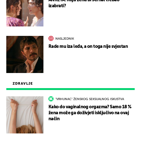
ANKETA: Koju ženu bi Serhat trebao
izabrati?
NASLJEDNIK
Rade mu iza leđa, a on toga nije svjestan
ZDRAVLJE
"VRHUNAC" ŽENSKOG SEKSUALNOG ISKUSTVA
Kako do vaginalnog orgazma? Samo 18 %
žena može ga doživjeti isključivo na ovaj
način