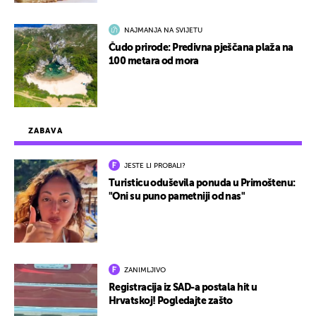
NAJMANJA NA SVIJETU
Čudo prirode: Predivna pješčana plaža na
100 metara od mora
ZABAVA
JESTE LI PROBALI?
Turisticu oduševila ponuda u Primoštenu:
"Oni su puno pametniji od nas"
ZANIMLJIVO
Registracija iz SAD-a postala hit u
Hrvatskoj! Pogledajte zašto