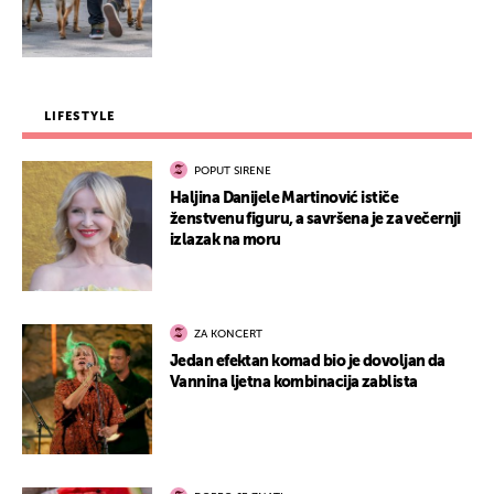
LIFESTYLE
POPUT SIRENE
Haljina Danijele Martinović ističe
ženstvenu figuru, a savršena je za večernji
izlazak na moru
ZA KONCERT
Jedan efektan komad bio je dovoljan da
Vannina ljetna kombinacija zablista