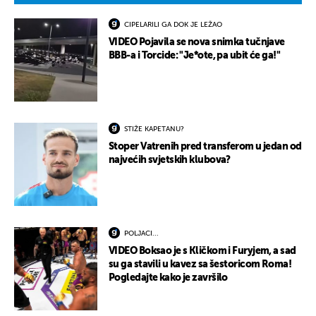
CIPELARILI GA DOK JE LEŽAO
VIDEO Pojavila se nova snimka tučnjave
BBB-a i Torcide: "Je*ote, pa ubit će ga!"
STIŽE KAPETANU?
Stoper Vatrenih pred transferom u jedan od
najvećih svjetskih klubova?
POLJACI...
VIDEO Boksao je s Kličkom i Furyjem, a sad
su ga stavili u kavez sa šestoricom Roma!
Pogledajte kako je završilo