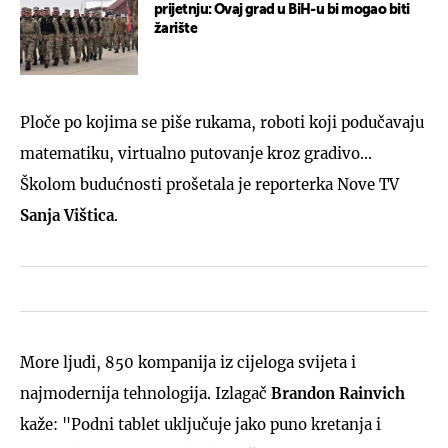
prijetnju: Ovaj grad u BiH-u bi mogao biti
žarište
Ploče po kojima se piše rukama, roboti koji podučavaju
matematiku, virtualno putovanje kroz gradivo...
Školom budućnosti prošetala je reporterka Nove TV
Sanja Vištica
.
More ljudi, 850 kompanija iz cijeloga svijeta i
najmodernija tehnologija. Izlagač
Brandon Rainvich
kaže: "Podni tablet uključuje jako puno kretanja i