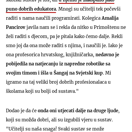
puno dobrih edukatora
. Mnogi su učitelji tek počevši
raditi s nama naučili programirati. Kolegica
Amalija
Pancirov
javila nam se i rekla da nitko u Primoštenu ne
želi raditi s djecom, pa je pitala kako ćemo dalje. Rekli
smo joj da ona može raditi s njima, i naučili je. Iako je
ona profesorica hrvatskog, knjižničarka,
nedavno je
pobijedila na natjecanju iz napredne robotike sa
svojim timom i išla u Šangaj na Svjetski kup
. Mi
igramo na taj veliki broj dobrih profesionalaca u
školama koji su bolji od sustava."
Dodao je da će
onda oni utjecati dalje na druge ljude
,
koji su možda dobri, ali su izgubili vjeru u sustav.
"Učitelji su naša snaga! Svaki sustav se može