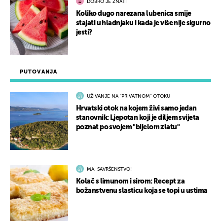
DOBRO JE ZNATI
Koliko dugo narezana lubenica smije
stajati u hladnjaku i kada je više nije sigurno
jesti?
PUTOVANJA
UŽIVANJE NA "PRIVATNOM" OTOKU
Hrvatski otok na kojem živi samo jedan
stanovnik: Ljepotan koji je diljem svijeta
poznat po svojem "bijelom zlatu"
MA, SAVRŠENSTVO!
Kolač s limunom i sirom: Recept za
božanstvenu slasticu koja se topi u ustima