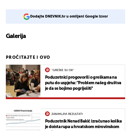
Dodajte DNEVNIK.hr u omiljeni Google izvor
Galerija
PROČITAJTE I OVO
''GREŠKE SU OK''
Poduzetnici progovorili o greškama na
putu do uspjeha: ''Problem našeg društva
je da se bojimo pogriješiti''
ZANIMLJIVI REZULTATI
Poduzetnik Nenad Bakić izračunao kolika
je doista rupa u hrvatskom mirovinskom