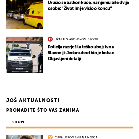
Urušio se balkon kuće, na njemu bile dvije
osobe: "Život im je visio o koncu"
UŽAS U SLAVONSKOM BRODU
Policija razrješila teško ubojstvo u
Slavoniji: Jedan ubod bio je koban.
Objavljeni detalji
JOŠ AKTUALNOSTI
PRONAĐITE ŠTO VAS ZANIMA
SHOW
ČUVA USPOMENU NA NJEGA