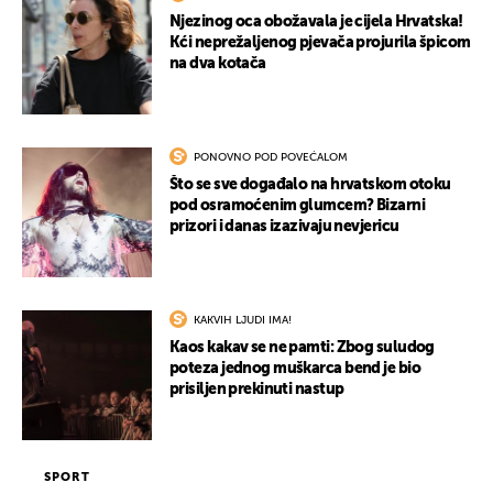
Njezinog oca obožavala je cijela Hrvatska!
Kći neprežaljenog pjevača projurila špicom
na dva kotača
PONOVNO POD POVEĆALOM
Što se sve događalo na hrvatskom otoku
pod osramoćenim glumcem? Bizarni
prizori i danas izazivaju nevjericu
KAKVIH LJUDI IMA!
Kaos kakav se ne pamti: Zbog suludog
poteza jednog muškarca bend je bio
prisiljen prekinuti nastup
SPORT