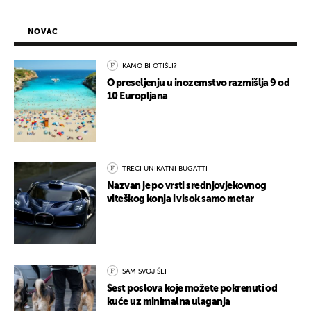
NOVAC
KAMO BI OTIŠLI?
O preseljenju u inozemstvo razmišlja 9 od
10 Europljana
TREĆI UNIKATNI BUGATTI
Nazvan je po vrsti srednjovjekovnog
viteškog konja i visok samo metar
SAM SVOJ ŠEF
Šest poslova koje možete pokrenuti od
kuće uz minimalna ulaganja