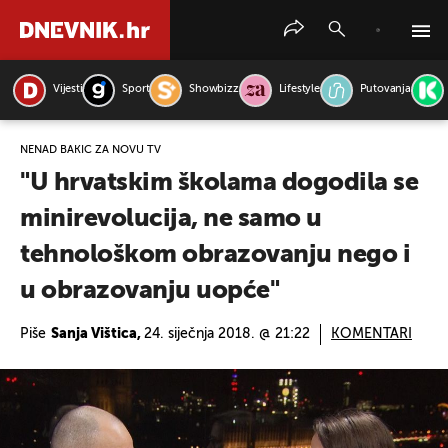
Vijesti
Sport
Showbizz
Lifestyle
Putovanja
PRETRAŽITE VIJESTI
NENAD BAKIĆ ZA NOVU TV
"U hrvatskim školama dogodila se
minirevolucija, ne samo u
tehnološkom obrazovanju nego i
u obrazovanju uopće"
Piše
Sanja Vištica,
24. siječnja 2018. @ 21:22
KOMENTARI