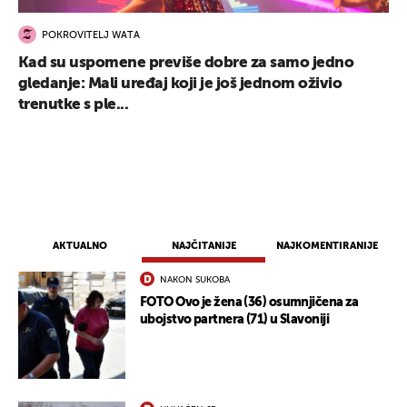
POKROVITELJ WATA
Kad su uspomene previše dobre za samo jedno
gledanje: Mali uređaj koji je još jednom oživio
trenutke s ple...
AKTUALNO
NAJČITANIJE
NAJKOMENTIRANIJE
NAKON SUKOBA
FOTO Ovo je žena (36) osumnjičena za
ubojstvo partnera (71) u Slavoniji