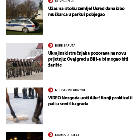
UHVAĆEN JE
Užas na istoku zemlje! Usred dana izbo
muškarca u parku i pobjegao
BURE BARUTA
Ukrajinski stručnjak upozorava na novu
prijetnju: Ovaj grad u BiH-u bi mogao biti
žarište
NEUGODNI PRIZORI
VIDEO Nezgoda uoči Alke! Konji proklizali i
pali u središtu grada
DRAMA U RIJECI