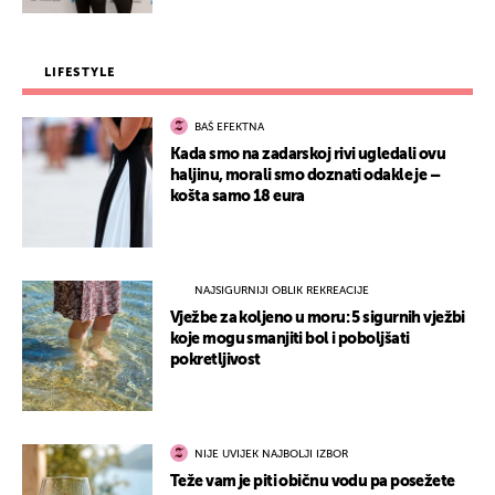
LIFESTYLE
BAŠ EFEKTNA
Kada smo na zadarskoj rivi ugledali ovu
haljinu, morali smo doznati odakle je –
košta samo 18 eura
NAJSIGURNIJI OBLIK REKREACIJE
Vježbe za koljeno u moru: 5 sigurnih vježbi
koje mogu smanjiti bol i poboljšati
pokretljivost
NIJE UVIJEK NAJBOLJI IZBOR
Teže vam je piti običnu vodu pa posežete