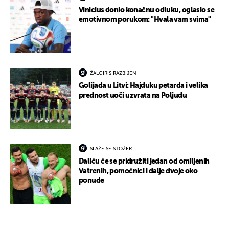
Vinicius donio konačnu odluku, oglasio se
emotivnom porukom: "Hvala vam svima"
ŽALGIRIS RAZBIJEN
Golijada u Litvi: Hajduku petarda i velika
prednost uoči uzvrata na Poljudu
SLAŽE SE STOŽER
Daliću će se pridružiti jedan od omiljenih
Vatrenih, pomoćnici i dalje dvoje oko
ponude