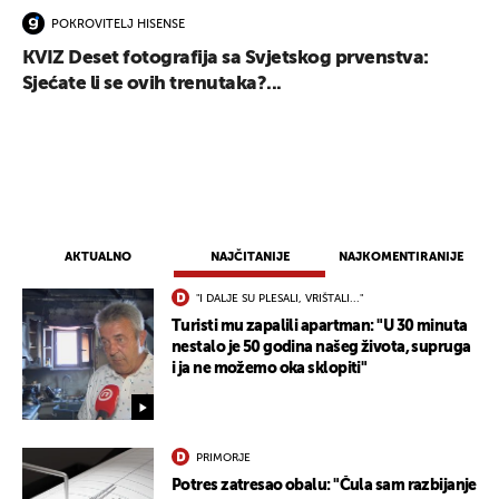
POKROVITELJ HISENSE
KVIZ Deset fotografija sa Svjetskog prvenstva:
Sjećate li se ovih trenutaka?...
AKTUALNO
NAJČITANIJE
NAJKOMENTIRANIJE
"I DALJE SU PLESALI, VRIŠTALI..."
Turisti mu zapalili apartman: "U 30 minuta
nestalo je 50 godina našeg života, supruga
i ja ne možemo oka sklopiti"
PRIMORJE
Potres zatresao obalu: "Čula sam razbijanje