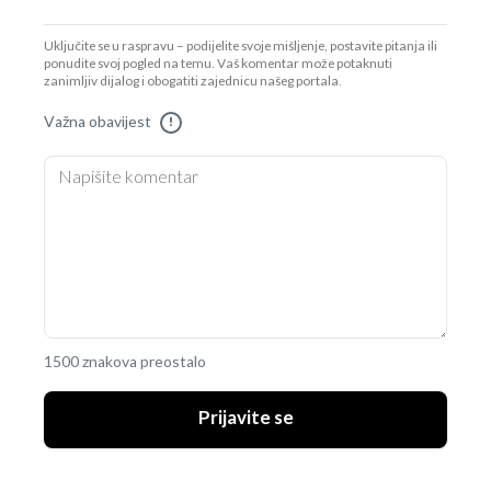
Uključite se u raspravu – podijelite svoje mišljenje, postavite pitanja ili
ponudite svoj pogled na temu. Vaš komentar može potaknuti
zanimljiv dijalog i obogatiti zajednicu našeg portala.
Važna obavijest
!
1500 znakova preostalo
Prijavite se