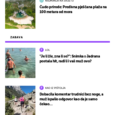
NAJMANJA NA SVIJETU
Čudo prirode: Predivna pješčana plaža na
100 metara od mora
ZABAVA
LOL
"Je li živ, zna li se?": Snimka s Jadrana
postala hit, radi li i vaš muž ovo?
KAO IZ PIŠTOLJA
Dobacila komentar trudnici bez noge, a
muž ispalio odgovor kao da je samo
čekao…