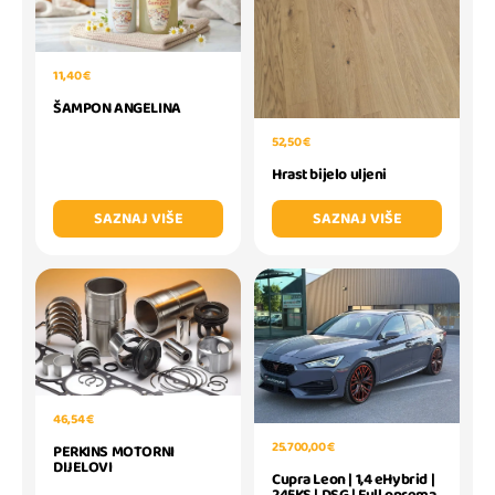
11,40 €
ŠAMPON ANGELINA
52,50 €
Hrast bijelo uljeni
SAZNAJ VIŠE
SAZNAJ VIŠE
46,54 €
25.700,00 €
PERKINS MOTORNI
DIJELOVI
Cupra Leon | 1,4 eHybrid |
245KS | DSG | Full oprema