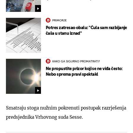
PRIMORJE
Potres zatresao obalu: "Čula sam razbijanje
čaša u stanu iznad"
KAKO GA SIGURNO PROMATRATI?
Ne propustite prizor koji se ne viđa često:
Nebo sprema pravi spektakl
Smatraju stoga nužnim pokrenuti postupak razrješenja
predsjednika Vrhovnog suda Sesse.