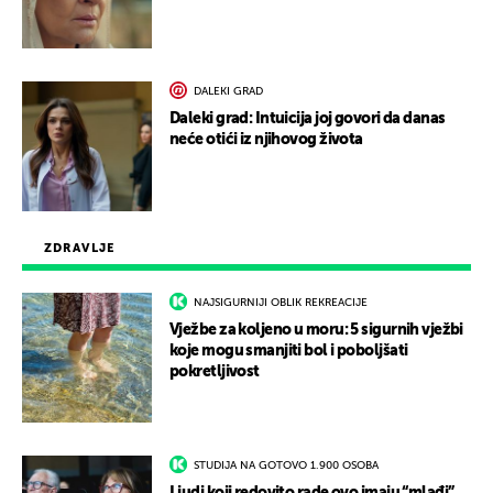
DALEKI GRAD
Daleki grad: Intuicija joj govori da danas
neće otići iz njihovog života
ZDRAVLJE
NAJSIGURNIJI OBLIK REKREACIJE
Vježbe za koljeno u moru: 5 sigurnih vježbi
koje mogu smanjiti bol i poboljšati
pokretljivost
STUDIJA NA GOTOVO 1.900 OSOBA