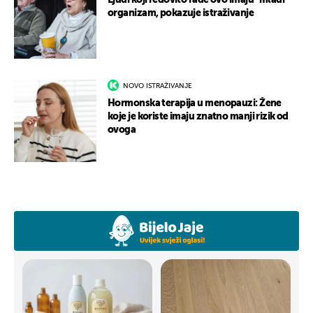
Ljudi koji redovito rade ovo imaju “mlađi”
organizam, pokazuje istraživanje
NOVO ISTRAŽIVANJE
Hormonska terapija u menopauzi: Žene
koje je koriste imaju znatno manji rizik od
ovoga