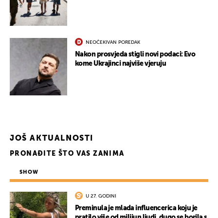
NEOČEKIVAN POREDAK
UKLJUČITE NOTIFIKACIJE
Nakon prosvjeda stigli novi podaci: Evo
kome Ukrajinci najviše vjeruju
JOŠ AKTUALNOSTI
PRONAĐITE ŠTO VAS ZANIMA
SHOW
U 27. GODINI
Preminula je mlada influencerica koju je
pratilo više od milijun ljudi, dugo se borila s