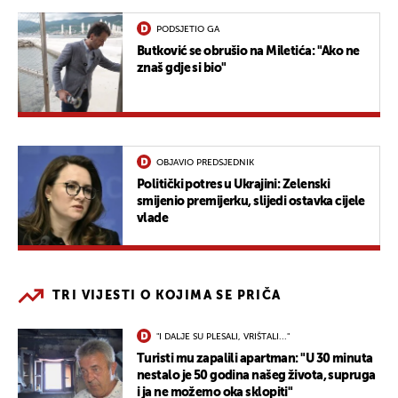
PODSJETIO GA
Butković se obrušio na Miletića: "Ako ne
znaš gdje si bio"
OBJAVIO PREDSJEDNIK
Politički potres u Ukrajini: Zelenski
smijenio premijerku, slijedi ostavka cijele
vlade
TRI VIJESTI O KOJIMA SE PRIČA
"I DALJE SU PLESALI, VRIŠTALI..."
Turisti mu zapalili apartman: "U 30 minuta
nestalo je 50 godina našeg života, supruga
i ja ne možemo oka sklopiti"