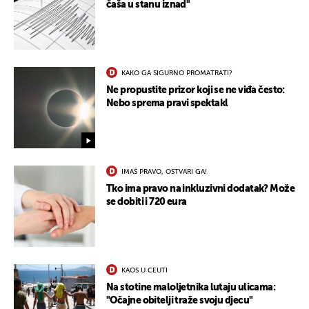
čaša u stanu iznad"
KAKO GA SIGURNO PROMATRATI?
Ne propustite prizor koji se ne viđa često:
Nebo sprema pravi spektakl
IMAŠ PRAVO, OSTVARI GA!
Tko ima pravo na inkluzivni dodatak? Može
se dobiti i 720 eura
KAOS U CEUTI
Na stotine maloljetnika lutaju ulicama:
"Očajne obitelji traže svoju djecu"