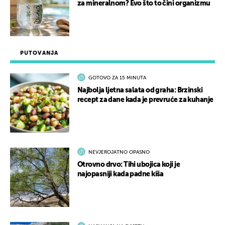
za mineralnom? Evo što to čini organizmu
PUTOVANJA
GOTOVO ZA 15 MINUTA
Najbolja ljetna salata od graha: Brzinski
recept za dane kada je prevruće za kuhanje
NEVJEROJATNO OPASNO
Otrovno drvo: Tihi ubojica koji je
najopasniji kada padne kiša