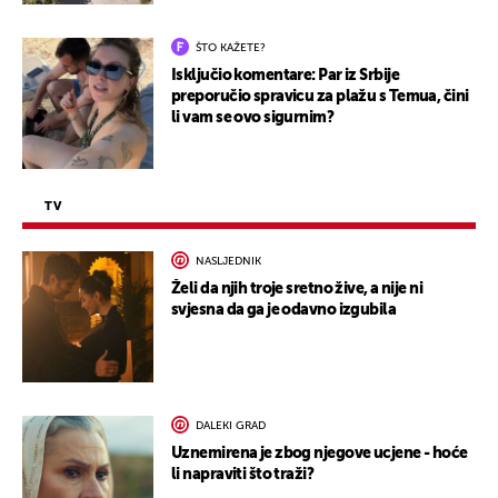
ŠTO KAŽETE?
Isključio komentare: Par iz Srbije
preporučio spravicu za plažu s Temua, čini
li vam se ovo sigurnim?
TV
NASLJEDNIK
Želi da njih troje sretno žive, a nije ni
svjesna da ga je odavno izgubila
DALEKI GRAD
Uznemirena je zbog njegove ucjene - hoće
li napraviti što traži?