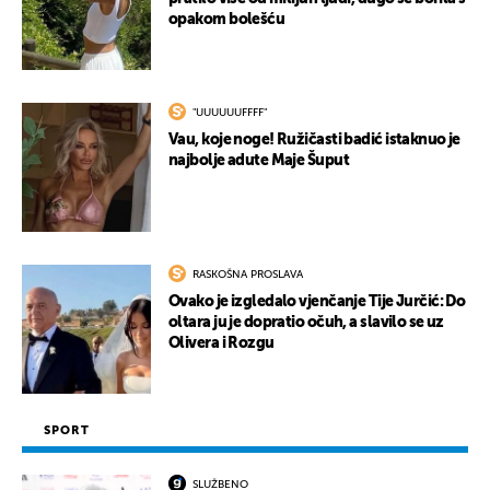
opakom bolešću
"UUUUUUFFFF"
Vau, koje noge! Ružičasti badić istaknuo je
najbolje adute Maje Šuput
RASKOŠNA PROSLAVA
Ovako je izgledalo vjenčanje Tije Jurčić: Do
oltara ju je dopratio očuh, a slavilo se uz
Olivera i Rozgu
SPORT
SLUŽBENO