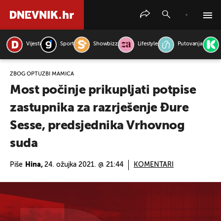
Vijesti
Sport
Showbizz
Lifestyle
Putovanja
PRETRAŽITE VIJESTI
ZBOG OPTUŽBI MAMIĆA
Most počinje prikupljati potpise
zastupnika za razrješenje Đure
Sesse, predsjednika Vrhovnog
suda
Piše
Hina,
24. ožujka 2021. @ 21:44
KOMENTARI