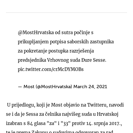
@MostHrvatska
od sutra počinje s
prikupljanjem potpisa saborskih zastupnika
za pokretanje postupka razrješenja
predsjednika Vrhovnog suda Đure Sesse.
pic.twitter.com/crMcDYMOBs
— Most (@MostHrvatska)
March 24, 2021
U prijedlogu, koji je Most objavio na Twitteru, navodi
se i da je Sessa za čelnika najvišeg suda u Hrvatskoj
izabran s 84 glasa "za" i "33" protiv 14. srpnja 2017.,
te je prema Zakonu o sudovima odgovoran za rad