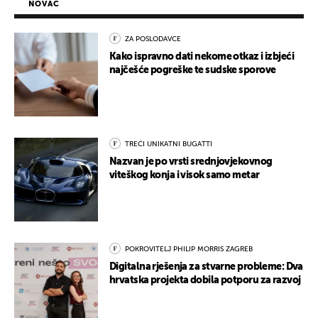
NOVAC
ZA POSLODAVCE
Kako ispravno dati nekome otkaz i izbjeći
najčešće pogreške te sudske sporove
TREĆI UNIKATNI BUGATTI
Nazvan je po vrsti srednjovjekovnog
viteškog konja i visok samo metar
POKROVITELJ PHILIP MORRIS ZAGREB
Digitalna rješenja za stvarne probleme: Dva
hrvatska projekta dobila potporu za razvoj