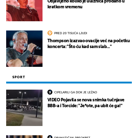
Objavljeno koliko je ulaznica prodano u
kratkom vremenu
PRED 20 TISUĆA LJUDI
Thompson izazvao ovacije već na početku
koncerta: "Što ću kad sam slab..."
SPORT
CIPELARILI GA DOK JE LEŽAO
VIDEO Pojavila se nova snimka tučnjave
BBB-a i Torcide: "Je*ote, pa ubit će ga!"