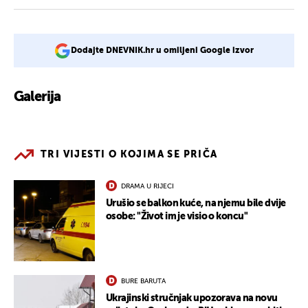
Dodajte DNEVNIK.hr u omiljeni Google izvor
Galerija
1
TRI VIJESTI O KOJIMA SE PRIČA
DRAMA U RIJECI
Urušio se balkon kuće, na njemu bile dvije
osobe: "Život im je visio o koncu"
BURE BARUTA
Ukrajinski stručnjak upozorava na novu