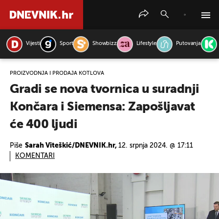
Vijesti
Sport
Showbizz
Lifestyle
Putovanja
PRETRAŽITE VIJESTI
PROIZVODNJA I PRODAJA KOTLOVA
Gradi se nova tvornica u suradnji
Končara i Siemensa: Zapošljavat
će 400 ljudi
Piše
Sarah Viteškić/DNEVNIK.hr,
12. srpnja 2024. @ 17:11
KOMENTARI