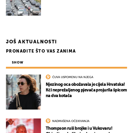
JOŠ AKTUALNOSTI
PRONAĐITE ŠTO VAS ZANIMA
SHOW
ČUVA USPOMENU NA NJEGA
Njezinog oca obožavala je cijela Hrvatska!
Kći neprežaljenog pjevača projurila špicom
na dva kotača
NADMAŠENA OČEKIVANJA
Thompson ruši brojke i u Vukovaru!