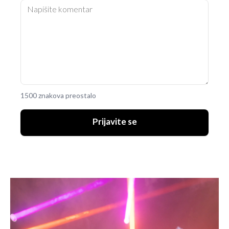
1500 znakova preostalo
Prijavite se