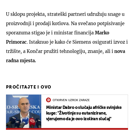
U sklopu projekta, strateški partneri udružuju snage u
proizvodnji i prodaji kotlova. Na svečano potpisivanje
sporazuma stigao je i ministar financija
Marko
Primorac
. Istaknuo je kako će Siemens osigurati izvoz i
tržište, a Končar pružiti tehnologiju, znanje, ali i
nova
radna mjesta.
PROČITAJTE I OVO
OTKIRVEN UZROK ZARAZE
Ministar Dabro o slučaju afričke svinjske
kuge: "Životinje su eutanizirane,
vjerujemo da je ovo izoliran slučaj"