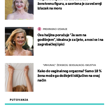
ženstvenu figuru, a savršena je za večernji
izlazak na moru
PREKRASNO IZDANJE
Ova haljina poručuje “Ja sam na
godišnjem”, idealna je za ljeto, a nosi se i na
zagrebačkoj špici
"VRHUNAC" ŽENSKOG SEKSUALNOG ISKUSTVA
Kako do vaginalnog orgazma? Samo 18 %
žena može ga doživjeti isključivo na ovaj
način
PUTOVANJA