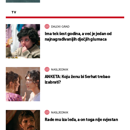
TV
DALEKI GRAD
Ima tek šest godina, a već je jedan od
najnagrađivanijih dječjih glumaca
NASLJEDNIK
ANKETA: Koju ženu bi Serhat trebao
izabrati?
NASLJEDNIK
Rade mu iza leđa, a on toga nije svjestan