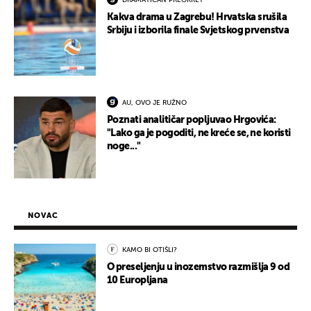
DRAMATIČAN PREOKRET
Kakva drama u Zagrebu! Hrvatska srušila
Srbiju i izborila finale Svjetskog prvenstva
AU, OVO JE RUŽNO
Poznati analitičar popljuvao Hrgovića:
"Lako ga je pogoditi, ne kreće se, ne koristi
noge..."
NOVAC
KAMO BI OTIŠLI?
O preseljenju u inozemstvo razmišlja 9 od
10 Europljana