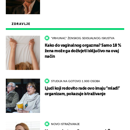
ZDRAVLJE
"VRHUNAC" ŽENSKOG SEKSUALNOG ISKUSTVA
Kako do vaginalnog orgazma? Samo 18 %
žena može ga doživjeti isključivo na ovaj
način
STUDIJA NA GOTOVO 1.900 OSOBA
Ljudi koji redovito rade ovo imaju “mlađi”
organizam, pokazuje istraživanje
NOVO ISTRAŽIVANJE