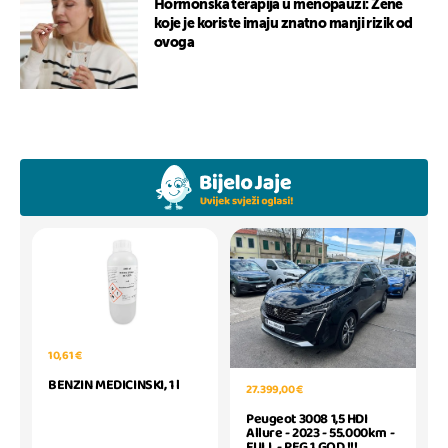
Hormonska terapija u menopauzi: Žene
koje je koriste imaju znatno manji rizik od
ovoga
10,61 €
BENZIN MEDICINSKI, 1 l
27.399,00 €
Peugeot 3008 1,5 HDI
Allure - 2023 - 55.000km -
FULL - REG 1 GOD !!!