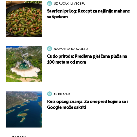
UZ RUČAK ILI VEČERU
Savršeni prilog: Recept za najfinije mahune
sa špekom
NAJMANJA NA SVIJETU
Čudo prirode: Predivna pješčana plaža na
100 metara od mora
15 PITANJA
Kviz općeg znanja: Za one pred kojima se i
Google može sakriti