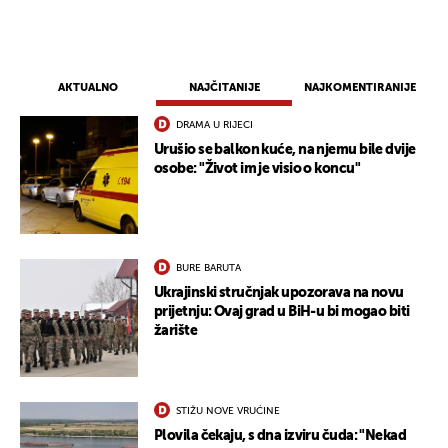
AKTUALNO
NAJČITANIJE
NAJKOMENTIRANIJE
DRAMA U RIJECI
Urušio se balkon kuće, na njemu bile dvije
osobe: "Život im je visio o koncu"
BURE BARUTA
Ukrajinski stručnjak upozorava na novu
prijetnju: Ovaj grad u BiH-u bi mogao biti
žarište
STIŽU NOVE VRUĆINE
Plovila čekaju, s dna izviru čuda: "Nekad