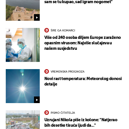
sam se tu kupao, sad igram nogomet"
UKLJUČITE NOTIFIKACIJE
ŠIRE GA KOMARCI
Više od 240 osoba diljem Europe zaraženo
opasnim virusom: Najviše slučajeva u
našem susjedstvu
VREMENSKA PROGNOZA
Novi rast temperatura: Meteorolog donosi
detalje
PISMO ČITATELJA
Uzrujani Nikola piše iz kolone: "Natjerao
bih desetke tisuća ljudi da..."