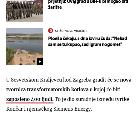
prijetnju: Ovaj grad u BiH-u bi mogao biti
žarište
STIŽU NOVE VRUĆINE
Plovila čekaju, s dna izviru čuda: "Nekad
sam se tu kupao, sad igram nogomet"
U Sesvetskom Kraljevcu kod Zagreba gradit će se
nova
tvornica transformatorskih kotlova
u kojoj će biti
zaposleno 400 ljudi.
To je dio suradnje između tvrtke
Končar i njemačkog Siemens Energy.