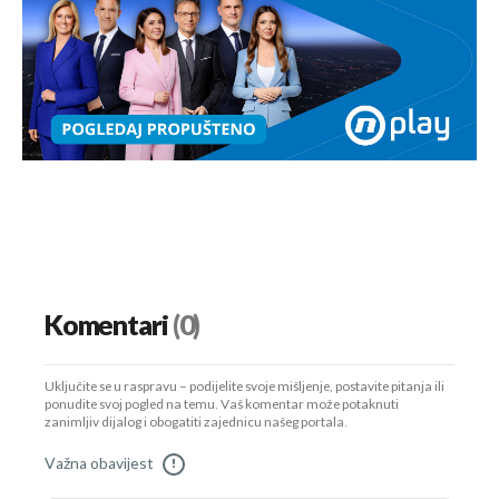
Komentari
(0)
Uključite se u raspravu – podijelite svoje mišljenje, postavite pitanja ili
ponudite svoj pogled na temu. Vaš komentar može potaknuti
zanimljiv dijalog i obogatiti zajednicu našeg portala.
Važna obavijest
!