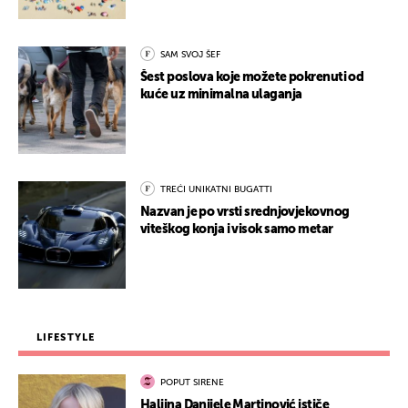
SAM SVOJ ŠEF
Šest poslova koje možete pokrenuti od
kuće uz minimalna ulaganja
TREĆI UNIKATNI BUGATTI
Nazvan je po vrsti srednjovjekovnog
viteškog konja i visok samo metar
LIFESTYLE
POPUT SIRENE
Haljina Danijele Martinović ističe