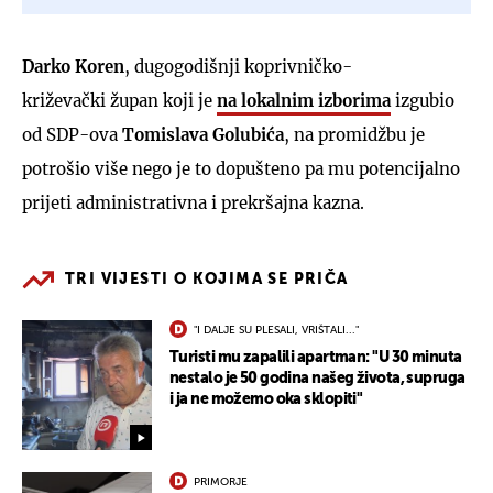
Darko Koren
, dugogodišnji koprivničko-
križevački župan koji je
na lokalnim izborima
izgubio
od SDP-ova
Tomislava Golubića
, na promidžbu je
potrošio više nego je to dopušteno pa mu potencijalno
prijeti administrativna i prekršajna kazna.
TRI VIJESTI O KOJIMA SE PRIČA
"I DALJE SU PLESALI, VRIŠTALI..."
Turisti mu zapalili apartman: "U 30 minuta
nestalo je 50 godina našeg života, supruga
i ja ne možemo oka sklopiti"
PRIMORJE