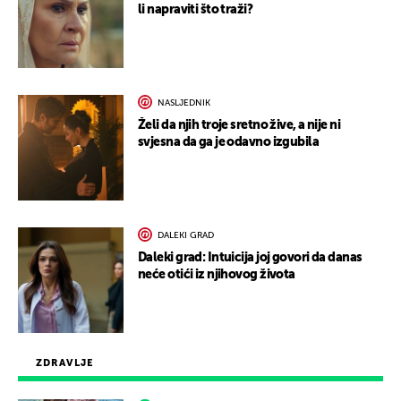
li napraviti što traži?
NASLJEDNIK
Želi da njih troje sretno žive, a nije ni
svjesna da ga je odavno izgubila
DALEKI GRAD
Daleki grad: Intuicija joj govori da danas
neće otići iz njihovog života
ZDRAVLJE