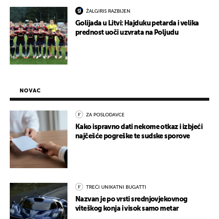
ŽALGIRIS RAZBIJEN
Golijada u Litvi: Hajduku petarda i velika
prednost uoči uzvrata na Poljudu
NOVAC
ZA POSLODAVCE
Kako ispravno dati nekome otkaz i izbjeći
najčešće pogreške te sudske sporove
TREĆI UNIKATNI BUGATTI
Nazvan je po vrsti srednjovjekovnog
viteškog konja i visok samo metar