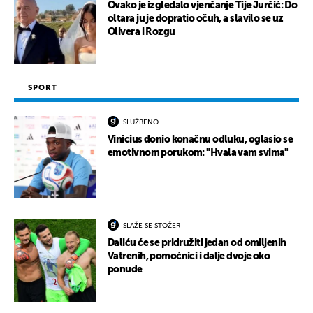
Ovako je izgledalo vjenčanje Tije Jurčić: Do
oltara ju je dopratio očuh, a slavilo se uz
Olivera i Rozgu
SPORT
SLUŽBENO
Vinicius donio konačnu odluku, oglasio se
emotivnom porukom: "Hvala vam svima"
SLAŽE SE STOŽER
Daliću će se pridružiti jedan od omiljenih
Vatrenih, pomoćnici i dalje dvoje oko
ponude