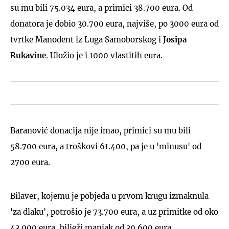
su mu bili 75.034 eura, a primici 38.700 eura. Od
donatora je dobio 30.700 eura, najviše, po 3000 eura od
tvrtke Manodent iz Luga Samoborskog i
Josipa
Rukavine
. Uložio je i 1000 vlastitih eura.
Baranović donacija nije imao, primici su mu bili
58.700 eura, a troškovi 61.400, pa je u 'minusu' od
2700 eura.
Bilaver, kojemu je pobjeda u prvom krugu izmaknula
'za dlaku', potrošio je 73.700 eura, a uz primitke od oko
43.000 eura, bilježi manjak od 30.600 eura.