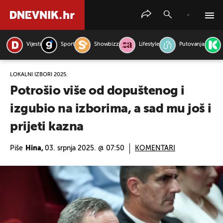
Vijesti
Sport
Showbizz
Lifestyle
Putovanja
PRETRAŽITE VIJESTI
LOKALNI IZBORI 2025.
Potrošio više od dopuštenog i
izgubio na izborima, a sad mu još i
prijeti kazna
Piše
Hina,
03. srpnja 2025. @ 07:50
KOMENTARI