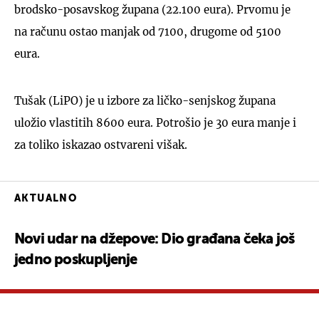
brodsko-posavskog župana (22.100 eura). Prvomu je
na računu ostao manjak od 7100, drugome od 5100
eura.
UKLJUČITE NOTIFIKACIJE
Tušak (LiPO) je u izbore za ličko-senjskog župana
uložio vlastitih 8600 eura. Potrošio je 30 eura manje i
za toliko iskazao ostvareni višak.
AKTUALNO
Novi udar na džepove: Dio građana čeka još
jedno poskupljenje