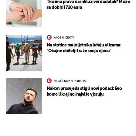
Tko ima pravo na inkluzivni dodatak? Može
se dobiti i 720 eura
KAOS U CEUTI
Na stotine maloljetnika lutaju ulicama:
"Očajne obitelji traže svoju djecu"
NEOČEKIVAN POREDAK
Nakon prosvjeda stigli novi podaci: Evo
kome Ukrajinci najviše vjeruju