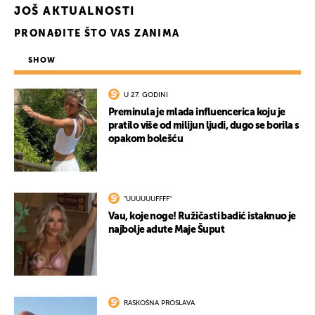
JOŠ AKTUALNOSTI
PRONAĐITE ŠTO VAS ZANIMA
SHOW
U 27. GODINI
Preminula je mlada influencerica koju je
pratilo više od milijun ljudi, dugo se borila s
opakom bolešću
"UUUUUUFFFF"
Vau, koje noge! Ružičasti badić istaknuo je
najbolje adute Maje Šuput
RASKOŠNA PROSLAVA