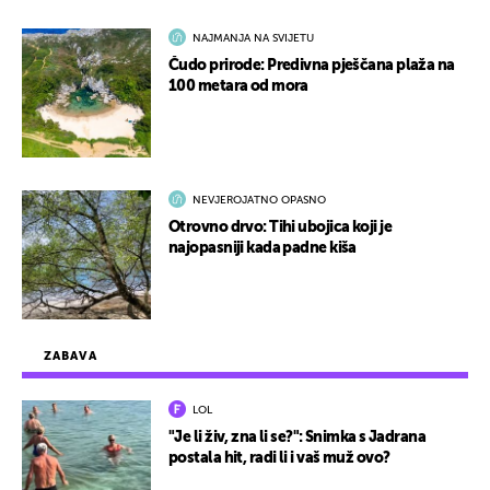
NAJMANJA NA SVIJETU
Čudo prirode: Predivna pješčana plaža na
100 metara od mora
NEVJEROJATNO OPASNO
Otrovno drvo: Tihi ubojica koji je
najopasniji kada padne kiša
ZABAVA
LOL
"Je li živ, zna li se?": Snimka s Jadrana
postala hit, radi li i vaš muž ovo?