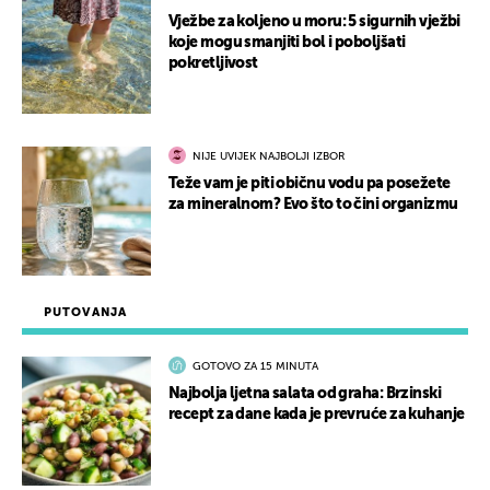
Vježbe za koljeno u moru: 5 sigurnih vježbi
koje mogu smanjiti bol i poboljšati
pokretljivost
NIJE UVIJEK NAJBOLJI IZBOR
Teže vam je piti običnu vodu pa posežete
za mineralnom? Evo što to čini organizmu
PUTOVANJA
GOTOVO ZA 15 MINUTA
Najbolja ljetna salata od graha: Brzinski
recept za dane kada je prevruće za kuhanje