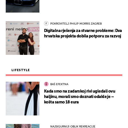
POKROVITELJ PHILIP MORRIS ZAGREB
Digitalna rješenja za stvarne probleme: Dva
hrvatska projekta dobila potporu za razvoj
LIFESTYLE
BAŠ EFEKTNA
Kada smo na zadarskoj rivi ugledali ovu
haljinu, morali smo doznati odakle je –
košta samo 18 eura
NAJSIGURNIJI OBLIK REKREACIJE