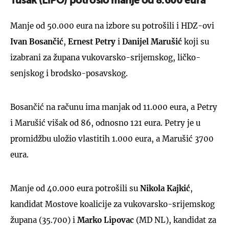
Tušak (LiPO) potrošio manje od 8.600 eura
Manje od 50.000 eura na izbore su potrošili i HDZ-ovi
Ivan Bosančić
,
Ernest Petry
i
Danijel Marušić
koji su
izabrani za župana vukovarsko-srijemskog, ličko-
senjskog i brodsko-posavskog.
Bosančić na računu ima manjak od 11.000 eura, a Petry
i Marušić višak od 86, odnosno 121 eura. Petry je u
promidžbu uložio vlastitih 1.000 eura, a Marušić 3700
eura.
Manje od 40.000 eura potrošili su
Nikola Kajkić
,
kandidat Mostove koalicije za vukovarsko-srijemskog
župana (35.700) i
Marko Lipovac
(MD NL), kandidat za