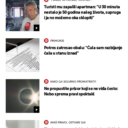
"I DALJE SU PLESALI, VRIŠTALI..."
Turisti mu zapalili apartman: "U 30 minuta
nestalo je 50 godina našeg života, supruga
i ja ne možemo oka sklopiti"
PRIMORJE
Potres zatresao obalu: "Čula sam razbijanje
čaša u stanu iznad"
KAKO GA SIGURNO PROMATRATI?
Ne propustite prizor koji se ne viđa često:
Nebo sprema pravi spektakl
IMAŠ PRAVO, OSTVARI GA!