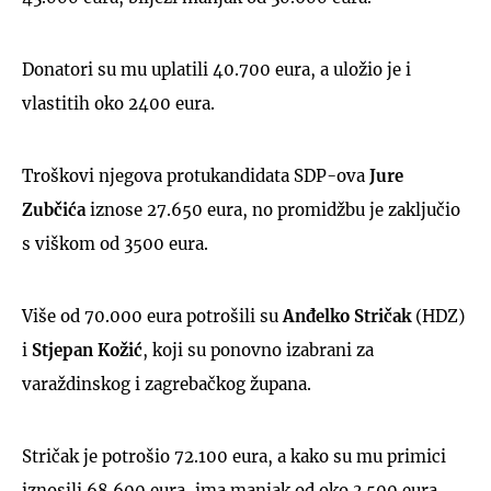
Donatori su mu uplatili 40.700 eura, a uložio je i
vlastitih oko 2400 eura.
Troškovi njegova protukandidata SDP-ova
Jure
Zubčića
iznose 27.650 eura, no promidžbu je zaključio
s viškom od 3500 eura.
Više od 70.000 eura potrošili su
Anđelko Stričak
(HDZ)
i
Stjepan Kožić
, koji su ponovno izabrani za
varaždinskog i zagrebačkog župana.
Stričak je potrošio 72.100 eura, a kako su mu primici
iznosili 68.600 eura, ima manjak od oko 3.500 eura.