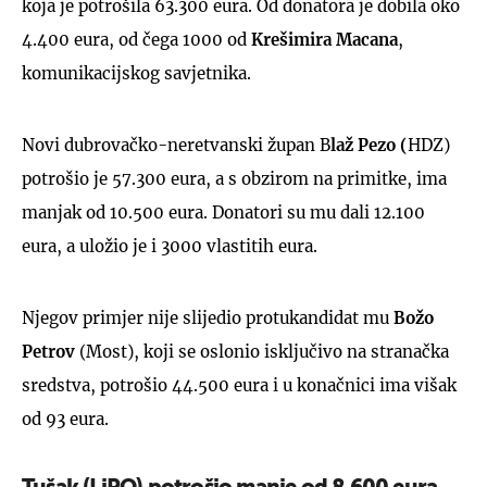
koja je potrošila 63.300 eura. Od donatora je dobila oko
4.400 eura, od čega 1000 od
Krešimira Macana
,
komunikacijskog savjetnika.
Novi dubrovačko-neretvanski župan B
laž Pezo (
HDZ)
potrošio je 57.300 eura, a s obzirom na primitke, ima
manjak od 10.500 eura. Donatori su mu dali 12.100
eura, a uložio je i 3000 vlastitih eura.
Njegov primjer nije slijedio protukandidat mu
Božo
Petrov
(Most), koji se oslonio isključivo na stranačka
sredstva, potrošio 44.500 eura i u konačnici ima višak
od 93 eura.