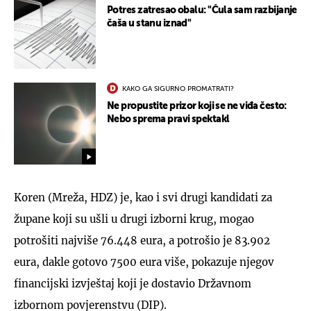
Potres zatresao obalu: "Čula sam razbijanje
čaša u stanu iznad"
KAKO GA SIGURNO PROMATRATI?
Ne propustite prizor koji se ne viđa često:
Nebo sprema pravi spektakl
Koren (Mreža, HDZ) je, kao i svi drugi kandidati za
župane koji su ušli u drugi izborni krug, mogao
potrošiti najviše 76.448 eura, a potrošio je 83.902
eura, dakle gotovo 7500 eura više, pokazuje njegov
financijski izvještaj koji je dostavio Državnom
izbornom povjerenstvu (DIP).