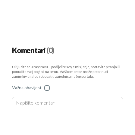
Komentari
(0)
Uključite se u raspravu – podijelite svoje mišljenje, postavite pitanja ili
ponudite svoj pogled na temu. Vaš komentar može potaknuti
zanimljiv dijalog i obogatiti zajednicu našeg portala.
Važna obavijest
!