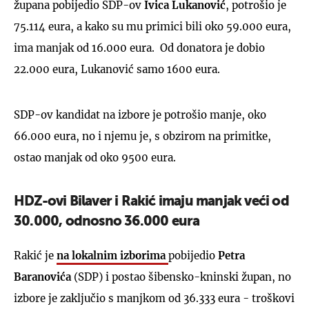
župana pobijedio SDP-ov
Ivica Lukanović
, potrošio je
75.114 eura, a kako su mu primici bili oko 59.000 eura,
ima manjak od 16.000 eura. Od donatora je dobio
22.000 eura, Lukanović samo 1600 eura.
SDP-ov kandidat na izbore je potrošio manje, oko
66.000 eura, no i njemu je, s obzirom na primitke,
ostao manjak od oko 9500 eura.
HDZ-ovi Bilaver i Rakić imaju manjak veći od
30.000, odnosno 36.000 eura
Rakić je
na lokalnim izborima
pobijedio
Petra
Baranovića
(SDP) i postao šibensko-kninski župan, no
izbore je zaključio s manjkom od 36.333 eura - troškovi