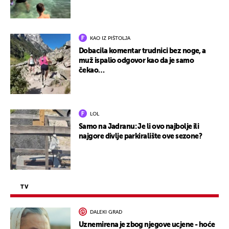
KAO IZ PIŠTOLJA
Dobacila komentar trudnici bez noge, a
muž ispalio odgovor kao da je samo
čekao…
LOL
Samo na Jadranu: Je li ovo najbolje ili
najgore divlje parkiralište ove sezone?
TV
DALEKI GRAD
Uznemirena je zbog njegove ucjene - hoće