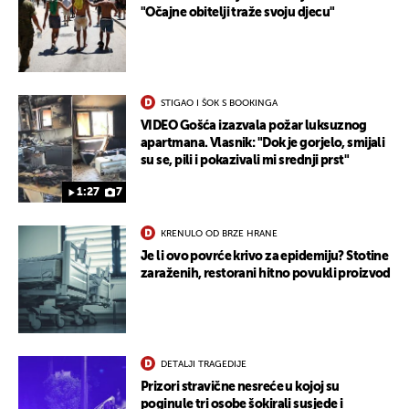
"Očajne obitelji traže svoju djecu"
STIGAO I ŠOK S BOOKINGA
VIDEO Gošća izazvala požar luksuznog
apartmana. Vlasnik: "Dok je gorjelo, smijali
su se, pili i pokazivali mi srednji prst"
1:27
7
KRENULO OD BRZE HRANE
Je li ovo povrće krivo za epidemiju? Stotine
zaraženih, restorani hitno povukli proizvod
DETALJI TRAGEDIJE
Prizori stravične nesreće u kojoj su
poginule tri osobe šokirali susjede i