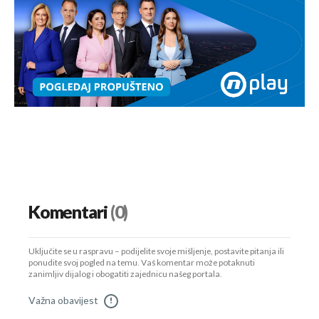
Komentari
(0)
Uključite se u raspravu – podijelite svoje mišljenje, postavite pitanja ili
ponudite svoj pogled na temu. Vaš komentar može potaknuti
zanimljiv dijalog i obogatiti zajednicu našeg portala.
Važna obavijest
!