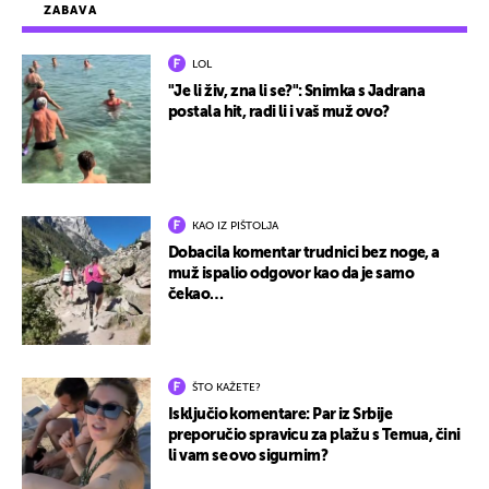
ZABAVA
LOL
"Je li živ, zna li se?": Snimka s Jadrana
postala hit, radi li i vaš muž ovo?
KAO IZ PIŠTOLJA
Dobacila komentar trudnici bez noge, a
muž ispalio odgovor kao da je samo
čekao…
ŠTO KAŽETE?
Isključio komentare: Par iz Srbije
preporučio spravicu za plažu s Temua, čini
li vam se ovo sigurnim?