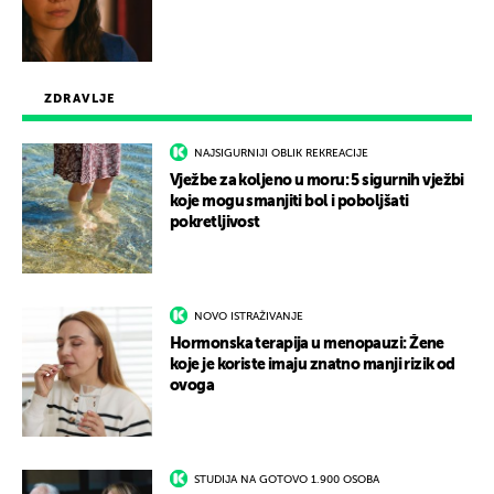
ZDRAVLJE
NAJSIGURNIJI OBLIK REKREACIJE
Vježbe za koljeno u moru: 5 sigurnih vježbi
koje mogu smanjiti bol i poboljšati
pokretljivost
NOVO ISTRAŽIVANJE
Hormonska terapija u menopauzi: Žene
koje je koriste imaju znatno manji rizik od
ovoga
STUDIJA NA GOTOVO 1.900 OSOBA