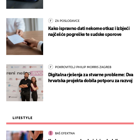
ZA POSLODAVCE
Kako ispravno dati nekome otkaz i izbjeći
najčešće pogreške te sudske sporove
POKROVITELJ PHILIP MORRIS ZAGREB
Digitalna rješenja za stvarne probleme: Dva
hrvatska projekta dobila potporu za razvoj
LIFESTYLE
BAŠ EFEKTNA