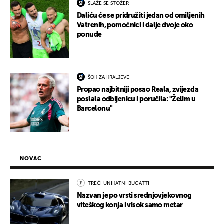
SLAŽE SE STOŽER
Daliću će se pridružiti jedan od omiljenih
Vatrenih, pomoćnici i dalje dvoje oko
ponude
ŠOK ZA KRALJEVE
Propao najbitniji posao Reala, zvijezda
poslala odbijenicu i poručila: "Želim u
Barcelonu"
NOVAC
TREĆI UNIKATNI BUGATTI
Nazvan je po vrsti srednjovjekovnog
viteškog konja i visok samo metar