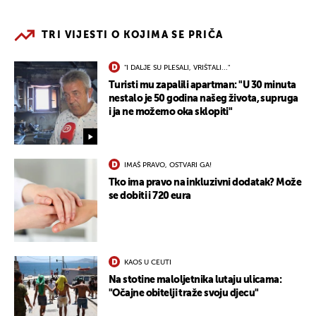
TRI VIJESTI O KOJIMA SE PRIČA
"I DALJE SU PLESALI, VRIŠTALI..."
Turisti mu zapalili apartman: "U 30 minuta
nestalo je 50 godina našeg života, supruga
i ja ne možemo oka sklopiti"
IMAŠ PRAVO, OSTVARI GA!
Tko ima pravo na inkluzivni dodatak? Može
se dobiti i 720 eura
KAOS U CEUTI
Na stotine maloljetnika lutaju ulicama:
"Očajne obitelji traže svoju djecu"