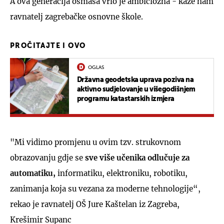
A ova generacija osmaša vrlo je ambiciozna - kaže nam
ravnatelj zagrebačke osnovne škole.
PROČITAJTE I OVO
OGLAS
Državna geodetska uprava poziva na
aktivno sudjelovanje u višegodišnjem
programu katastarskih izmjera
"Mi vidimo promjenu u ovim tzv. strukovnom
obrazovanju gdje se
sve više učenika odlučuje za
automatiku,
informatiku, elektroniku, robotiku,
zanimanja koja su vezana za moderne tehnologije“,
rekao je ravnatelj OŠ Jure Kaštelan iz Zagreba,
Krešimir Supanc