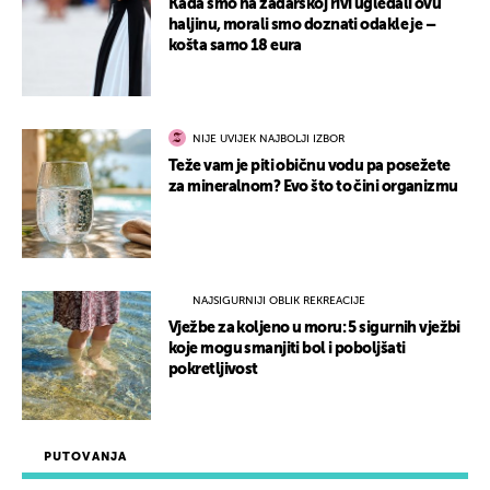
Kada smo na zadarskoj rivi ugledali ovu
haljinu, morali smo doznati odakle je –
košta samo 18 eura
NIJE UVIJEK NAJBOLJI IZBOR
Teže vam je piti običnu vodu pa posežete
za mineralnom? Evo što to čini organizmu
NAJSIGURNIJI OBLIK REKREACIJE
Vježbe za koljeno u moru: 5 sigurnih vježbi
koje mogu smanjiti bol i poboljšati
pokretljivost
PUTOVANJA