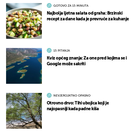
GOTOVO ZA 15 MINUTA
Najbolja ljetna salata od graha: Brzinski
recept za dane kada je prevruće za kuhanje
15 PITANJA
Kviz općeg znanja: Za one pred kojima se i
Google može sakriti
NEVJEROJATNO OPASNO
Otrovno drvo: Tihi ubojica koji je
najopasniji kada padne kiša