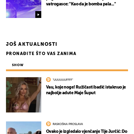
vatrogasce: "Kao da je bomba pala..."
JOŠ AKTUALNOSTI
PRONAĐITE ŠTO VAS ZANIMA
SHOW
"UUUUUUFFFF"
Vau, koje noge! Ružičasti badić istaknuo je
najbolje adute Maje Šuput
RASKOŠNA PROSLAVA
Ovako je izgledalo vjenčanje Tije Jurčić: Do