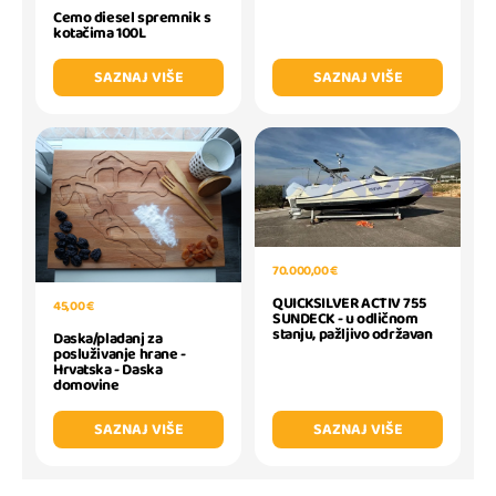
Cemo diesel spremnik s
kotačima 100L
SAZNAJ VIŠE
SAZNAJ VIŠE
70.000,00 €
QUICKSILVER ACTIV 755
45,00 €
SUNDECK - u odličnom
stanju, pažljivo održavan
Daska/pladanj za
posluživanje hrane -
Hrvatska - Daska
domovine
SAZNAJ VIŠE
SAZNAJ VIŠE