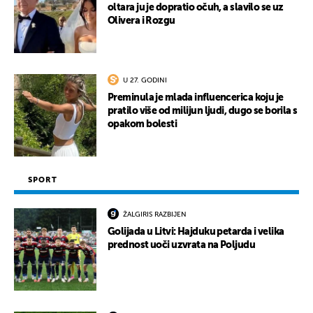
oltara ju je dopratio očuh, a slavilo se uz
Olivera i Rozgu
U 27. GODINI
Preminula je mlada influencerica koju je
pratilo više od milijun ljudi, dugo se borila s
opakom bolesti
SPORT
ŽALGIRIS RAZBIJEN
Golijada u Litvi: Hajduku petarda i velika
prednost uoči uzvrata na Poljudu