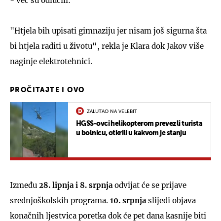
- već su odlučili:
"Htjela bih upisati gimnaziju jer nisam još sigurna šta
bi htjela raditi u životu“, rekla je Klara dok Jakov više
naginje elektrotehnici.
PROČITAJTE I OVO
ZALUTAO NA VELEBIT
HGSS-ovci helikopterom prevezli turista
u bolnicu, otkrili u kakvom je stanju
Između
28. lipnja i 8. srpnja
odvijat će se prijave
srednjoškolskih programa.
10. srpnja
slijedi objava
konačnih ljestvica poretka dok će pet dana kasnije biti