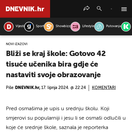
Vijesti
Sport
Showbizz
Lifestyle
Putovanja
PRETRAŽITE VIJESTI
NOVI IZAZOVI
Bliži se kraj škole: Gotovo 42
tisuće učenika bira gdje će
nastaviti svoje obrazovanje
Piše
DNEVNIK.hr,
17. lipnja 2024. @ 22:24
KOMENTARI
Pred osmašima je upis u srednju školu. Koji
smjerovi su popularniji i jesu li se osmaši odlučili u
koje će srednje škole, saznala je reporterka