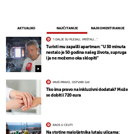
AKTUALNO
NAJČITANIJE
NAJKOMENTIRANIJE
"I DALJE SU PLESALI, VRIŠTALI..."
Turisti mu zapalili apartman: "U 30 minuta
nestalo je 50 godina našeg života, supruga
i ja ne možemo oka sklopiti"
UKLJUČITE NOTIFIKACIJE
IMAŠ PRAVO, OSTVARI GA!
Tko ima pravo na inkluzivni dodatak? Može
se dobiti i 720 eura
KAOS U CEUTI
Na stotine maloljetnika lutaju ulicama: