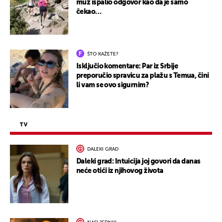
muž ispalio odgovor kao da je samo
čekao…
ŠTO KAŽETE?
Isključio komentare: Par iz Srbije
preporučio spravicu za plažu s Temua, čini
li vam se ovo sigurnim?
TV
DALEKI GRAD
Daleki grad: Intuicija joj govori da danas
neće otići iz njihovog života