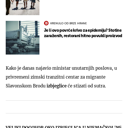
KRENULO OD BRZE HRANE
Je li ovo povrće krivo za epidemiju? Stotine
zaraženih, restorani hitno povukli proizvod
Kako je danas najavio ministar unutarnjih poslova, u
privremeni zimski tranzitni centar za migrante
Slavonskom Brodu
izbjeglice
će stizati od sutra.
VELIKI DOGOVOR OKO IZBJEGLICA U NJEMAČKOJ 'Mi