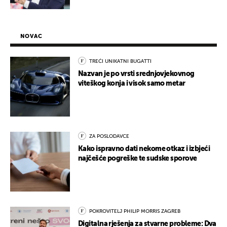
NOVAC
TREĆI UNIKATNI BUGATTI
Nazvan je po vrsti srednjovjekovnog
viteškog konja i visok samo metar
ZA POSLODAVCE
Kako ispravno dati nekome otkaz i izbjeći
najčešće pogreške te sudske sporove
POKROVITELJ PHILIP MORRIS ZAGREB
Digitalna rješenja za stvarne probleme: Dva