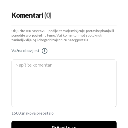
Komentari
(0)
Uključite se u raspravu – podijelite svoje mišljenje, postavite pitanja ili
ponudite svoj pogled na temu. Vaš komentar može potaknuti
zanimljiv dijalog i obogatiti zajednicu našeg portala.
Važna obavijest
!
1500 znakova preostalo
Prijavite se