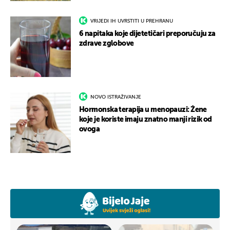
VRIJEDI IH UVRSTITI U PREHRANU
6 napitaka koje dijetetičari preporučuju za
zdrave zglobove
NOVO ISTRAŽIVANJE
Hormonska terapija u menopauzi: Žene
koje je koriste imaju znatno manji rizik od
ovoga