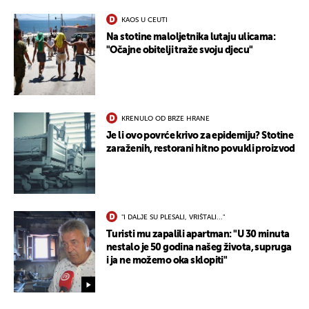
KAOS U CEUTI
Na stotine maloljetnika lutaju ulicama:
"Očajne obitelji traže svoju djecu"
KRENULO OD BRZE HRANE
Je li ovo povrće krivo za epidemiju? Stotine
zaraženih, restorani hitno povukli proizvod
"I DALJE SU PLESALI, VRIŠTALI..."
Turisti mu zapalili apartman: "U 30 minuta
nestalo je 50 godina našeg života, supruga
i ja ne možemo oka sklopiti"