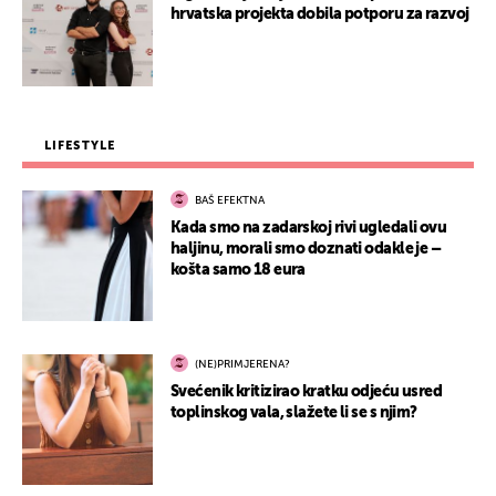
hrvatska projekta dobila potporu za razvoj
LIFESTYLE
BAŠ EFEKTNA
Kada smo na zadarskoj rivi ugledali ovu
haljinu, morali smo doznati odakle je –
košta samo 18 eura
(NE)PRIMJERENA?
Svećenik kritizirao kratku odjeću usred
toplinskog vala, slažete li se s njim?