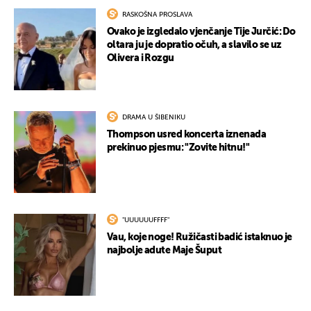
RASKOŠNA PROSLAVA
Ovako je izgledalo vjenčanje Tije Jurčić: Do
oltara ju je dopratio očuh, a slavilo se uz
Olivera i Rozgu
DRAMA U ŠIBENIKU
Thompson usred koncerta iznenada
prekinuo pjesmu: "Zovite hitnu!"
"UUUUUUFFFF"
Vau, koje noge! Ružičasti badić istaknuo je
najbolje adute Maje Šuput