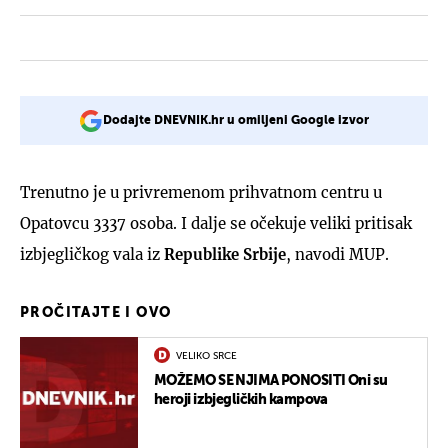
Dodajte DNEVNIK.hr u omiljeni Google izvor
Trenutno je u privremenom prihvatnom centru u
Opatovcu 3337 osoba. I dalje se očekuje veliki pritisak
izbjegličkog vala iz
Republike Srbij
e
, navodi MUP.
PROČITAJTE I OVO
VELIKO SRCE
MOŽEMO SE NJIMA PONOSITI Oni su
heroji izbjegličkih kampova