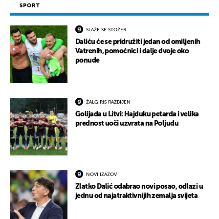
SPORT
SLAŽE SE STOŽER
Daliću će se pridružiti jedan od omiljenih
Vatrenih, pomoćnici i dalje dvoje oko
ponude
ŽALGIRIS RAZBIJEN
Golijada u Litvi: Hajduku petarda i velika
prednost uoči uzvrata na Poljudu
NOVI IZAZOV
Zlatko Dalić odabrao novi posao, odlazi u
jednu od najatraktivnijih zemalja svijeta