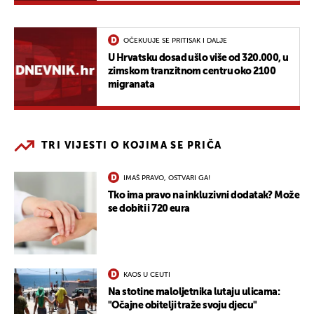
OČEKUUJE SE PRITISAK I DALJE
U Hrvatsku dosad ušlo više od 320.000, u
zimskom tranzitnom centru oko 2100
migranata
TRI VIJESTI O KOJIMA SE PRIČA
IMAŠ PRAVO, OSTVARI GA!
Tko ima pravo na inkluzivni dodatak? Može
se dobiti i 720 eura
KAOS U CEUTI
Na stotine maloljetnika lutaju ulicama:
"Očajne obitelji traže svoju djecu"