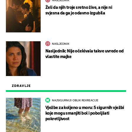
NASLJEDNIK
Želi da njih troje sretno žive, a nije ni
svjesna da ga je odavno izgubila
NASLJEDNIK
Nasljednik: Nije očekivala takve uvrede od
vlastite majke
ZDRAVLJE
NAJSIGURNIJI OBLIK REKREACIJE
Vježbe za koljeno u moru: 5 sigurnih vježbi
koje mogu smanjiti bol i poboljšati
pokretljivost