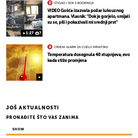
STIGAO I ŠOK S BOOKINGA
VIDEO Gošća izazvala požar luksuznog
apartmana. Vlasnik: "Dok je gorjelo, smijali
su se, pili i pokazivali mi srednji prst"
1:27
7
CRVENI ALARM ZA CIJELU HRVATSKU
Temperatura dosegnula 40 stupnjeva, evo
kada stiže promjena
UKLJUČITE NOTIFIKACIJE
JOŠ AKTUALNOSTI
PRONAĐITE ŠTO VAS ZANIMA
SHOW