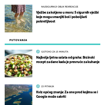
NAJSIGURNIJI OBLIK REKREACIJE
Vježbe za koljeno u moru: 5 sigurnih vježbi
koje mogu smanjiti bol i poboljšati
pokretljivost
PUTOVANJA
GOTOVO ZA 15 MINUTA
Najbolja ljetna salata od graha: Brzinski
recept za dane kada je prevruće za kuhanje
15 PITANJA
Kviz općeg znanja: Za one pred kojima se i
Google može sakriti