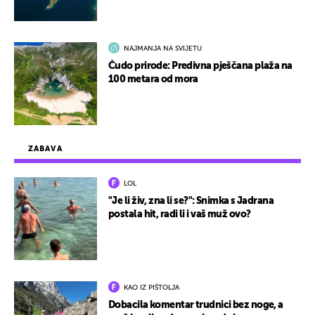
NAJMANJA NA SVIJETU
Čudo prirode: Predivna pješčana plaža na
100 metara od mora
ZABAVA
LOL
"Je li živ, zna li se?": Snimka s Jadrana
postala hit, radi li i vaš muž ovo?
KAO IZ PIŠTOLJA
Dobacila komentar trudnici bez noge, a