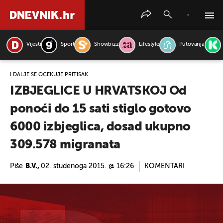
Vijesti
Sport
Showbizz
Lifestyle
Putovanja
PRETRAŽITE VIJESTI
I DALJE SE OČEKUJE PRITISAK
IZBJEGLICE U HRVATSKOJ Od
ponoći do 15 sati stiglo gotovo
6000 izbjeglica, dosad ukupno
309.578 migranata
Piše
B.V.,
02. studenoga 2015. @ 16:26
KOMENTARI