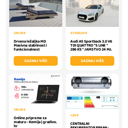
320,00 €
47.900,00 €
Drvena ležaljka MD
Audi A5 Sportback 3.0 V6
Masivna stabilnost i
TDI QUATTRO *S LINE *
funkcionalnost
286 KS * JAMSTVO 24 MJ.
SAZNAJ VIŠE
SAZNAJ VIŠE
150,00 €
1,00 €
Online pripreme za
maturu - Kemija | gradivo.
CENTRALNI
hr
REKUPERATOR PRANA-