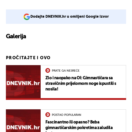
Dodajte DNEVNIK.hr u omiljeni Google izvor
Galerija
3
PROČITAJTE I OVO
PRATE GA NESREĆE
Zlo i naopako na OI: Gimnastičara sa
stravičnim prijelomom noge ispustili s
nosila!
POSTAO POPULARAN
Fascinantno ili opasno? Beba
gimnastičarskim pokretima zaludila