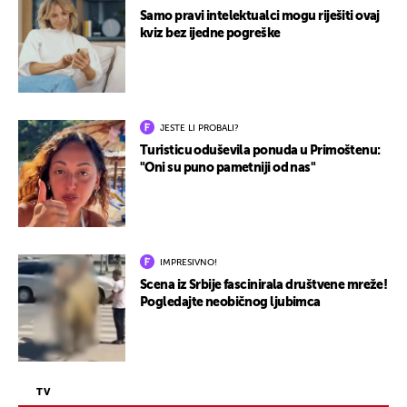
Samo pravi intelektualci mogu riješiti ovaj
kviz bez ijedne pogreške
JESTE LI PROBALI?
Turisticu oduševila ponuda u Primoštenu:
"Oni su puno pametniji od nas"
IMPRESIVNO!
Scena iz Srbije fascinirala društvene mreže!
Pogledajte neobičnog ljubimca
TV