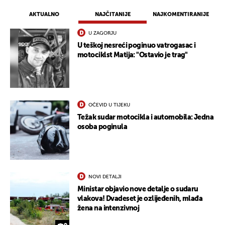
AKTUALNO
NAJČITANIJE
NAJKOMENTIRANIJE
U ZAGORJU
U teškoj nesreći poginuo vatrogasac i
motociklst Matija: "Ostavio je trag"
OČEVID U TIJEKU
Težak sudar motocikla i automobila: Jedna
osoba poginula
NOVI DETALJI
Ministar objavio nove detalje o sudaru
vlakova! Dvadeset je ozlijeđenih, mlađa
žena na intenzivnoj