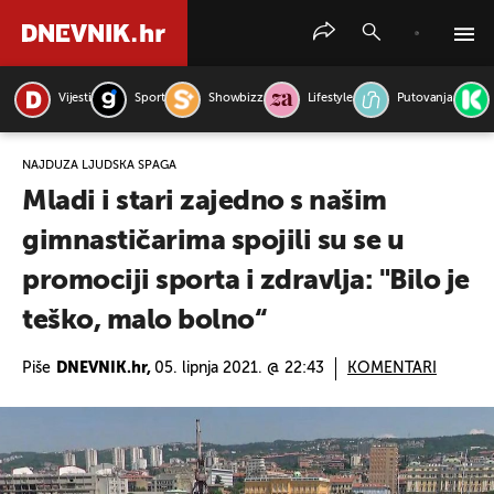
Vijesti
Sport
Showbizz
Lifestyle
Putovanja
PRETRAŽITE VIJESTI
NAJDUŽA LJUDSKA ŠPAGA
Mladi i stari zajedno s našim
gimnastičarima spojili su se u
promociji sporta i zdravlja: "Bilo je
teško, malo bolno“
Piše
DNEVNIK.hr,
05. lipnja 2021. @ 22:43
KOMENTARI