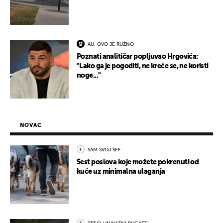
AU, OVO JE RUŽNO
Poznati analitičar popljuvao Hrgovića:
"Lako ga je pogoditi, ne kreće se, ne koristi
noge..."
NOVAC
SAM SVOJ ŠEF
Šest poslova koje možete pokrenuti od
kuće uz minimalna ulaganja