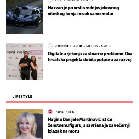
TREĆI UNIKATNI BUGATTI
Nazvan je po vrsti srednjovjekovnog
viteškog konja i visok samo metar
POKROVITELJ PHILIP MORRIS ZAGREB
Digitalna rješenja za stvarne probleme: Dva
hrvatska projekta dobila potporu za razvoj
LIFESTYLE
POPUT SIRENE
Haljina Danijele Martinović ističe
ženstvenu figuru, a savršena je za večernji
izlazak na moru