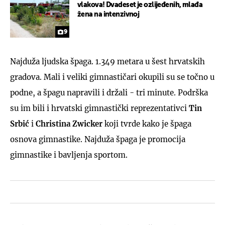
vlakova! Dvadeset je ozlijeđenih, mlađa
žena na intenzivnoj
9
Najduža ljudska špaga. 1.349 metara u šest hrvatskih
gradova. Mali i veliki gimnastičari okupili su se točno u
podne, a špagu napravili i držali - tri minute. Podrška
su im bili i hrvatski gimnastički reprezentativci
Tin
Srbić
i
Christina Zwicker
koji tvrde kako je špaga
osnova gimnastike. Najduža špaga je promocija
gimnastike i bavljenja sportom.