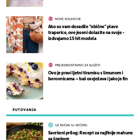
NOVE KOLEKCIJE
Ako su vam dosadile “obične” plave
traperice, ove jeseni dolazite na svoje -
izdvajamo 15 hit modela
PREJEDNOSTAVNO ZA SLOŽITI
Ovo je pravi ljetni tiramisu s limunom i
borovnicama – baš osvježava i jako je fin
PUTOVANJA
UZ RUČAK ILI VEČERU
Savršeni prilog: Recept za najfinije mahune
sa špekom