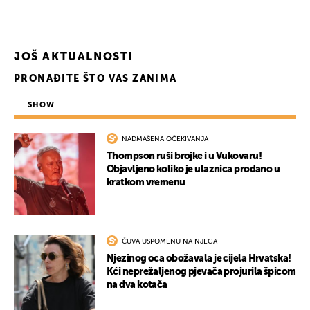
JOŠ AKTUALNOSTI
PRONAĐITE ŠTO VAS ZANIMA
SHOW
NADMAŠENA OČEKIVANJA
Thompson ruši brojke i u Vukovaru!
Objavljeno koliko je ulaznica prodano u
kratkom vremenu
ČUVA USPOMENU NA NJEGA
Njezinog oca obožavala je cijela Hrvatska!
Kći neprežaljenog pjevača projurila špicom
na dva kotača