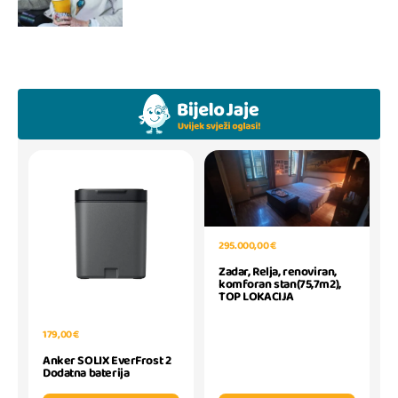
295.000,00 €
Zadar, Relja, renoviran,
komforan stan(75,7m2),
TOP LOKACIJA
179,00 €
Anker SOLIX EverFrost 2
Dodatna baterija