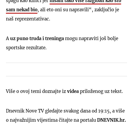
špagu kao klinci jer
nisam tako više razgiban kao što
sam nekad bio
, ali eto oni su napravili“, zaključio je
naš reprezentativac.
A
uz puno truda i treninga
mogu napraviti još bolje
sportske rezultate.
Više o ovoj temi doznajte iz
videa
priloženog uz tekst.
Dnevnik Nove TV gledajte svakog dana od 19:15, a više
o najvažnijim vijestima čitajte na portalu
DNEVNIK.hr.