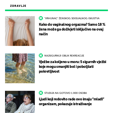
ZDRAVLJE
"VRHUNAC" ŽENSKOG SEKSUALNOG ISKUSTVA
Kako do vaginalnog orgazma? Samo 18 %
žena može ga doživjeti isključivo na ovaj
način
NAJSIGURNIJI OBLIK REKREACIJE
Vježbe za koljeno u moru: 5 sigurnih vježbi
koje mogu smanjiti bol i poboljšati
pokretljivost
STUDIJA NA GOTOVO 1.900 OSOBA
Ljudi koji redovito rade ovo imaju “mlađi”
organizam, pokazuje istraživanje