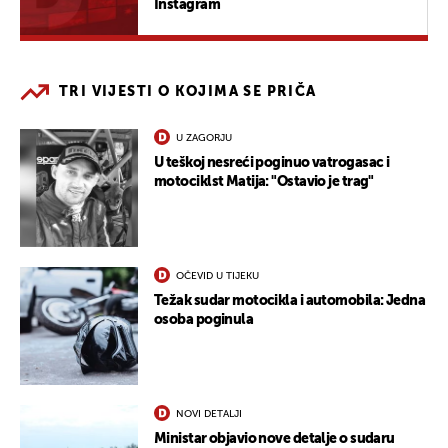
Instagram
TRI VIJESTI O KOJIMA SE PRIČA
U ZAGORJU
U teškoj nesreći poginuo vatrogasac i
motociklst Matija: "Ostavio je trag"
OČEVID U TIJEKU
Težak sudar motocikla i automobila: Jedna
osoba poginula
NOVI DETALJI
Ministar objavio nove detalje o sudaru