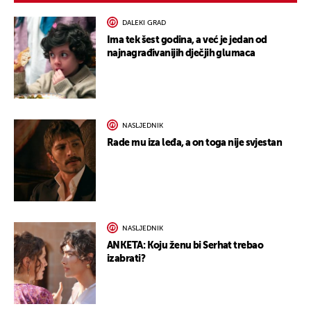
DALEKI GRAD
Ima tek šest godina, a već je jedan od
najnagrađivanijih dječjih glumaca
NASLJEDNIK
Rade mu iza leđa, a on toga nije svjestan
NASLJEDNIK
ANKETA: Koju ženu bi Serhat trebao
izabrati?