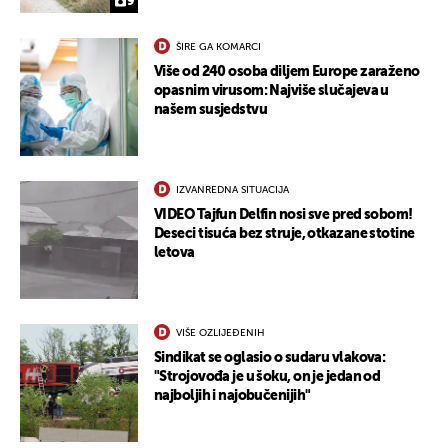
9
ŠIRE GA KOMARCI
Više od 240 osoba diljem Europe zaraženo
opasnim virusom: Najviše slučajeva u
našem susjedstvu
IZVANREDNA SITUACIJA
VIDEO Tajfun Delfin nosi sve pred sobom!
Deseci tisuća bez struje, otkazane stotine
letova
UKLJUČITE NOTIFIKACIJE
VIŠE OZLIJEĐENIH
Sindikat se oglasio o sudaru vlakova:
"Strojovođa je u šoku, on je jedan od
najboljih i najobučenijih"