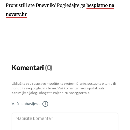
Propustili ste Dnevnik? Pogledajte ga
besplatno na
novatv.hr
Komentari
(0)
Uključite se u raspravu – podijelite svoje mišljenje, postavite pitanja ili
ponudite svoj pogled na temu. Vaš komentar može potaknuti
zanimljiv dijalog i obogatiti zajednicu našeg portala.
Važna obavijest
!