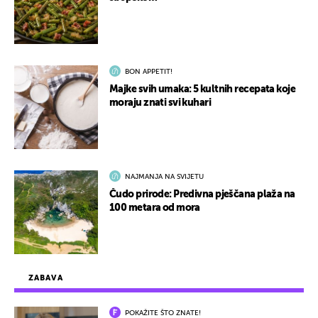
BON APPETIT!
Majke svih umaka: 5 kultnih recepata koje
moraju znati svi kuhari
NAJMANJA NA SVIJETU
Čudo prirode: Predivna pješčana plaža na
100 metara od mora
ZABAVA
POKAŽITE ŠTO ZNATE!