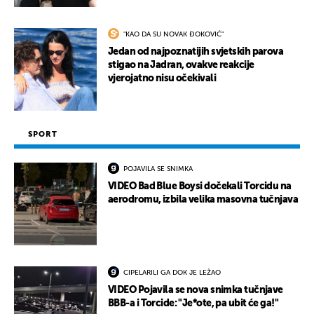
"KAO DA SU NOVAK ĐOKOVIĆ"
Jedan od najpoznatijih svjetskih parova
stigao na Jadran, ovakve reakcije
vjerojatno nisu očekivali
SPORT
POJAVILA SE SNIMKA
VIDEO Bad Blue Boysi dočekali Torcidu na
aerodromu, izbila velika masovna tučnjava
CIPELARILI GA DOK JE LEŽAO
VIDEO Pojavila se nova snimka tučnjave
BBB-a i Torcide: "Je*ote, pa ubit će ga!"