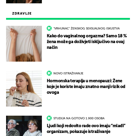
ZDRAVLJE
"VRHUNAC" ŽENSKOG SEKSUALNOG ISKUSTVA
Kako do vaginalnog orgazma? Samo 18 %
žena može ga doživjeti isključivo na ovaj
način
NOVO ISTRAŽIVANJE
Hormonska terapija u menopauzi: Žene
koje je koriste imaju znatno manji rizik od
ovoga
STUDIJA NA GOTOVO 1.900 OSOBA
Ljudi koji redovito rade ovo imaju “mlađi”
organizam, pokazuje istraživanje