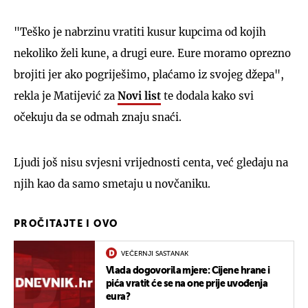
"Teško je nabrzinu vratiti kusur kupcima od kojih
nekoliko želi kune, a drugi eure. Eure moramo oprezno
brojiti jer ako pogriješimo, plaćamo iz svojeg džepa",
rekla je Matijević za
Novi list
te dodala kako svi
očekuju da se odmah znaju snaći.
Ljudi još nisu svjesni vrijednosti centa, već gledaju na
njih kao da samo smetaju u novčaniku.
PROČITAJTE I OVO
VEČERNJI SASTANAK
Vlada dogovorila mjere: Cijene hrane i
pića vratit će se na one prije uvođenja
eura?