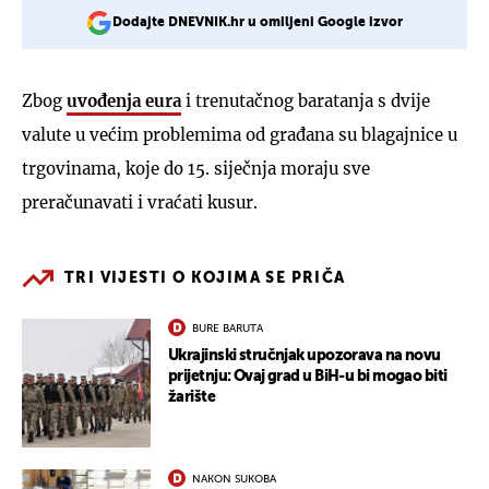
Dodajte DNEVNIK.hr u omiljeni Google izvor
Zbog
uvođenja eura
i trenutačnog baratanja s dvije
valute u većim problemima od građana su blagajnice u
trgovinama, koje do 15. siječnja moraju sve
preračunavati i vraćati kusur.
TRI VIJESTI O KOJIMA SE PRIČA
BURE BARUTA
Ukrajinski stručnjak upozorava na novu
prijetnju: Ovaj grad u BiH-u bi mogao biti
žarište
NAKON SUKOBA