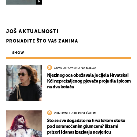
JOŠ AKTUALNOSTI
PRONAĐITE ŠTO VAS ZANIMA
SHOW
ČUVA USPOMENU NA NJEGA
Njezinog oca obožavala je cijela Hrvatska!
Kći neprežaljenog pjevača projurila špicom
na dva kotača
PONOVNO POD POVEĆALOM
Što se sve događalo na hrvatskom otoku
pod osramoćenim glumcem? Bizarni
prizori i danas izazivaju nevjericu