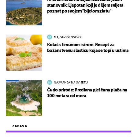
stanovnik: Ljepotan koji je diljem svijeta
poznat po svojem "bijelom zlatu"
MA, SAVRŠENSTVO!
Kolač s limunom i sirom: Recept za
božanstvenu slasticu koja se topi u ustima
NAJMANJA NA SVIJETU
Čudo prirode: Predivna pješčana plaža na
100 metara od mora
ZABAVA