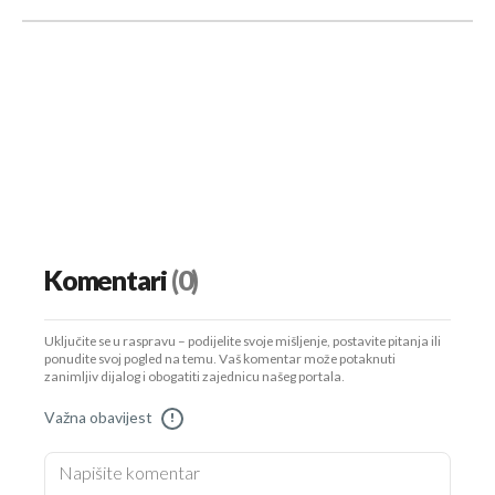
Komentari
(0)
Uključite se u raspravu – podijelite svoje mišljenje, postavite pitanja ili
ponudite svoj pogled na temu. Vaš komentar može potaknuti
zanimljiv dijalog i obogatiti zajednicu našeg portala.
Važna obavijest
!