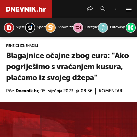
Vijesti
Sport
Showbizz
Lifestyle
Putovanja
PRETRAŽITE VIJESTI
PENZIĆI IZNENADILI
Blagajnice očajne zbog eura: ''Ako
pogriješimo s vraćanjem kusura,
plaćamo iz svojeg džepa''
Piše
Dnevnik.hr,
05. siječnja 2023. @ 08:36
KOMENTARI