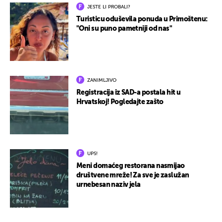
JESTE LI PROBALI?
Turisticu oduševila ponuda u Primoštenu:
"Oni su puno pametniji od nas"
ZANIMLJIVO
Registracija iz SAD-a postala hit u
Hrvatskoj! Pogledajte zašto
UPS!
Meni domaćeg restorana nasmijao
društvene mreže! Za sve je zaslužan
urnebesan naziv jela