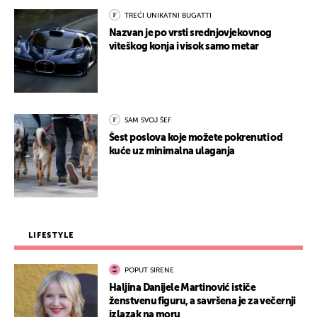
TREĆI UNIKATNI BUGATTI
Nazvan je po vrsti srednjovjekovnog
viteškog konja i visok samo metar
SAM SVOJ ŠEF
Šest poslova koje možete pokrenuti od
kuće uz minimalna ulaganja
LIFESTYLE
POPUT SIRENE
Haljina Danijele Martinović ističe
ženstvenu figuru, a savršena je za večernji
izlazak na moru