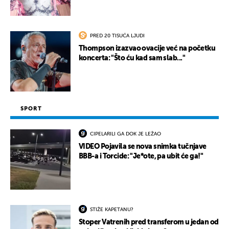
PRED 20 TISUĆA LJUDI
Thompson izazvao ovacije već na početku
koncerta: "Što ću kad sam slab..."
SPORT
CIPELARILI GA DOK JE LEŽAO
VIDEO Pojavila se nova snimka tučnjave
BBB-a i Torcide: "Je*ote, pa ubit će ga!"
STIŽE KAPETANU?
Stoper Vatrenih pred transferom u jedan od