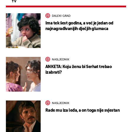
TV
DALEKI GRAD
Ima tek šest godina, a već je jedan od
najnagrađivanijih dječjih glumaca
NASLJEDNIK
ANKETA: Koju ženu bi Serhat trebao
izabrati?
NASLJEDNIK
Rade mu iza leđa, a on toga nije svjestan