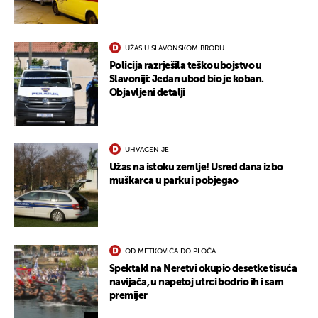
UŽAS U SLAVONSKOM BRODU
Policija razrješila teško ubojstvo u
Slavoniji: Jedan ubod bio je koban.
Objavljeni detalji
UHVAĆEN JE
Užas na istoku zemlje! Usred dana izbo
muškarca u parku i pobjegao
UKLJUČITE NOTIFIKACIJE
OD METKOVIĆA DO PLOČA
Spektakl na Neretvi okupio desetke tisuća
navijača, u napetoj utrci bodrio ih i sam
premijer