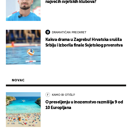
najvećih svjetskih klubova?
DRAMATIČAN PREOKRET
Kakva drama u Zagrebu! Hrvatska srušila
Srbiju i izborila finale Svjetskog prvenstva
NOVAC
KAMO BI OTIŠLI?
O preseljenju u inozemstvo razmišlja 9 od
10 Europljana