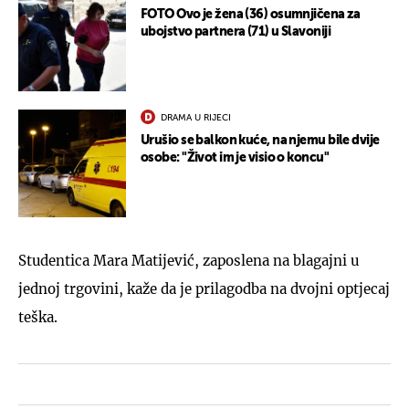
FOTO Ovo je žena (36) osumnjičena za
ubojstvo partnera (71) u Slavoniji
DRAMA U RIJECI
Urušio se balkon kuće, na njemu bile dvije
osobe: "Život im je visio o koncu"
Studentica Mara Matijević, zaposlena na blagajni u
jednoj trgovini, kaže da je prilagodba na dvojni optjecaj
teška.