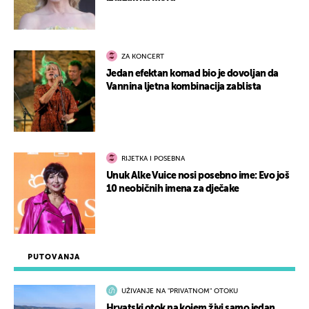
ZA KONCERT
Jedan efektan komad bio je dovoljan da
Vannina ljetna kombinacija zablista
RIJETKA I POSEBNA
Unuk Alke Vuice nosi posebno ime: Evo još
10 neobičnih imena za dječake
PUTOVANJA
UŽIVANJE NA "PRIVATNOM" OTOKU
Hrvatski otok na kojem živi samo jedan