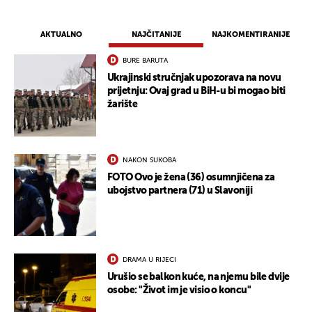
AKTUALNO
NAJČITANIJE
NAJKOMENTIRANIJE
BURE BARUTA
Ukrajinski stručnjak upozorava na novu
prijetnju: Ovaj grad u BiH-u bi mogao biti
žarište
NAKON SUKOBA
FOTO Ovo je žena (36) osumnjičena za
ubojstvo partnera (71) u Slavoniji
DRAMA U RIJECI
Urušio se balkon kuće, na njemu bile dvije
osobe: "Život im je visio o koncu"