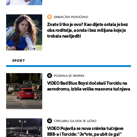
DANAS ŽIVI POVUČENO
Znate li tko je ovo? Kao dijete ostala je bez
oba roditelja, a onda i bez milijuna koje je
trebala naslijediti
SPORT
POJAVILA SE SNIMKA
VIDEO Bad Blue Boysi dočekali Torcidu na
aerodromu, izbila velika masovna tučnjava
CIPELARILI GA DOK JE LEŽAO
VIDEO Pojavila se nova snimka tučnjave
BBB-a i Torcide: "Je*ote, pa ubit će ga!"