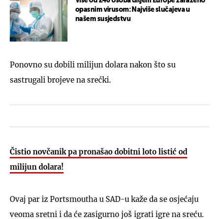
Više od 240 osoba diljem Europe zaraženo
opasnim virusom: Najviše slučajeva u
našem susjedstvu
Ponovno su dobili milijun dolara nakon što su
sastrugali brojeve na srećki.
Čistio novčanik pa pronašao dobitni loto listić od
milijun dolara!
Ovaj par iz Portsmoutha u SAD-u kaže da se osjećaju
veoma sretni i da će zasigurno još igrati igre na sreću.