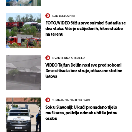
KOD BJELOVARA
FOTO/VIDEO Stižu prve snimke! Sudarila se
dva vlaka: Više je ozlijeđenih, hitne službe
na terenu
IZVANREDNA SITUACIJA
VIDEO Tajfun Delfin nosi sve pred sobom!
Deseci tisuća bez struje, otkazane stotine
letova
SUMNJA NA NASILNU SMRT
Šok u Slavoniji: U kući pronađeno tijelo
muškarca, policija odmah uhitila jednu
osobu