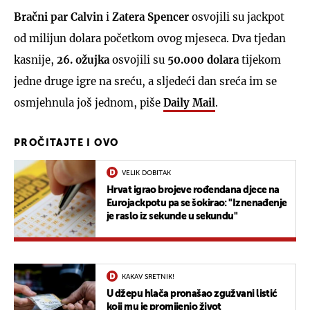
Bračni par Calvin
i
Zatera Spencer
osvojili su jackpot
od milijun dolara početkom ovog mjeseca. Dva tjedan
kasnije,
26. ožujka
osvojili su
50.000 dolara
tijekom
jedne druge igre na sreću, a sljedeći dan sreća im se
osmjehnula još jednom, piše
Daily Mail
.
PROČITAJTE I OVO
VELIK DOBITAK
Hrvat igrao brojeve rođendana djece na
Eurojackpotu pa se šokirao: "Iznenađenje
je raslo iz sekunde u sekundu"
KAKAV SRETNIK!
U džepu hlača pronašao zgužvani listić
koji mu je promijenio život