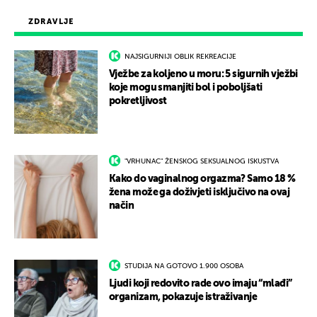
ZDRAVLJE
NAJSIGURNIJI OBLIK REKREACIJE
Vježbe za koljeno u moru: 5 sigurnih vježbi
koje mogu smanjiti bol i poboljšati
pokretljivost
"VRHUNAC" ŽENSKOG SEKSUALNOG ISKUSTVA
Kako do vaginalnog orgazma? Samo 18 %
žena može ga doživjeti isključivo na ovaj
način
STUDIJA NA GOTOVO 1.900 OSOBA
Ljudi koji redovito rade ovo imaju “mlađi”
organizam, pokazuje istraživanje