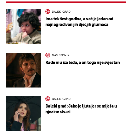
DALEKI GRAD
Ima tek šest godina, a već je jedan od
najnagrađivanijih dječjih glumaca
NASLJEDNIK
Rade mu iza leđa, a on toga nije svjestan
DALEKI GRAD
Daleki grad: Jako je ljuta jer se miješa u
njezine stvari