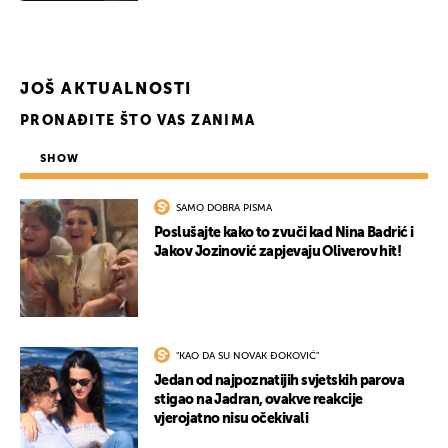
JOŠ AKTUALNOSTI
PRONAĐITE ŠTO VAS ZANIMA
SHOW
SAMO DOBRA PISMA
Poslušajte kako to zvuči kad Nina Badrić i
Jakov Jozinović zapjevaju Oliverov hit!
UKLJUČITE NOTIFIKACIJE
"KAO DA SU NOVAK ĐOKOVIĆ"
Jedan od najpoznatijih svjetskih parova
stigao na Jadran, ovakve reakcije
vjerojatno nisu očekivali