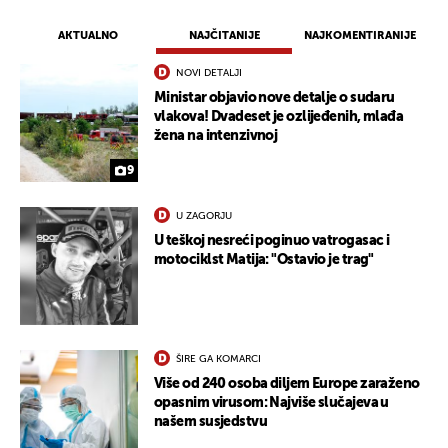
AKTUALNO
NAJČITANIJE
NAJKOMENTIRANIJE
NOVI DETALJI
Ministar objavio nove detalje o sudaru
vlakova! Dvadeset je ozlijeđenih, mlađa
žena na intenzivnoj
9
U ZAGORJU
U teškoj nesreći poginuo vatrogasac i
motociklst Matija: "Ostavio je trag"
ŠIRE GA KOMARCI
Više od 240 osoba diljem Europe zaraženo
opasnim virusom: Najviše slučajeva u
našem susjedstvu