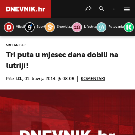
Vijesti
Sport
Showbizz
Lifestyle
Putovanja
PRETRAŽITE VIJESTI
SRETAN PAR
Tri puta u mjesec dana dobili na
lutriji!
Piše
I.D.,
01. travnja 2014. @ 08:08
KOMENTARI