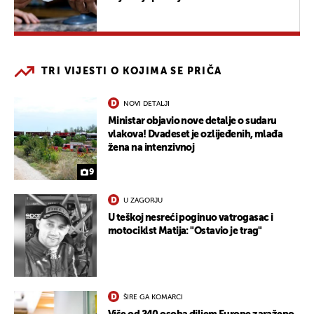
TRI VIJESTI O KOJIMA SE PRIČA
NOVI DETALJI
Ministar objavio nove detalje o sudaru
vlakova! Dvadeset je ozlijeđenih, mlađa
žena na intenzivnoj
9
U ZAGORJU
U teškoj nesreći poginuo vatrogasac i
motociklst Matija: "Ostavio je trag"
ŠIRE GA KOMARCI