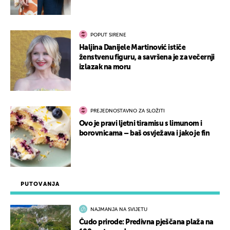
POPUT SIRENE
Haljina Danijele Martinović ističe
ženstvenu figuru, a savršena je za večernji
izlazak na moru
PREJEDNOSTAVNO ZA SLOŽITI
Ovo je pravi ljetni tiramisu s limunom i
borovnicama – baš osvježava i jako je fin
PUTOVANJA
NAJMANJA NA SVIJETU
Čudo prirode: Predivna pješčana plaža na