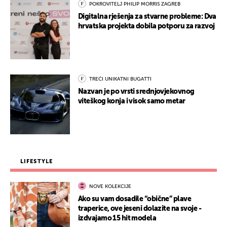
POKROVITELJ PHILIP MORRIS ZAGREB
Digitalna rješenja za stvarne probleme: Dva
hrvatska projekta dobila potporu za razvoj
TREĆI UNIKATNI BUGATTI
Nazvan je po vrsti srednjovjekovnog
viteškog konja i visok samo metar
LIFESTYLE
NOVE KOLEKCIJE
Ako su vam dosadile “obične” plave
traperice, ove jeseni dolazite na svoje -
izdvajamo 15 hit modela