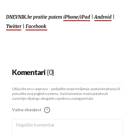
DNEVNIK.hr pratite putem
iPhone/iPad
|
Android
|
Twitter
|
Facebook
Komentari
(0)
Uključite se u raspravu – podijelite svoje mišljenje, postavite pitanja ili
ponudite svoj pogled na temu. Vaš komentar može potaknuti
zanimljiv dijalog i obogatiti zajednicu našeg portala.
Važna obavijest
!