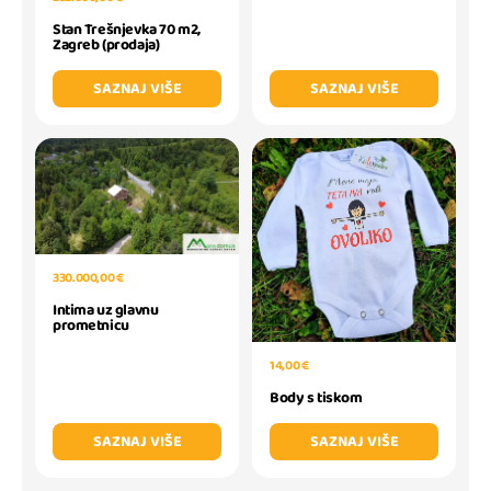
Stan Trešnjevka 70 m2,
Zagreb (prodaja)
SAZNAJ VIŠE
SAZNAJ VIŠE
330.000,00 €
Intima uz glavnu
prometnicu
14,00 €
Body s tiskom
SAZNAJ VIŠE
SAZNAJ VIŠE