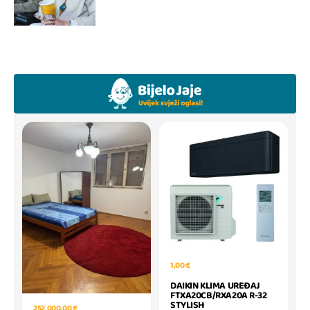
1,00 €
DAIKIN KLIMA UREĐAJ
FTXA20CB/RXA20A R-32
STYLISH
252.000,00 €