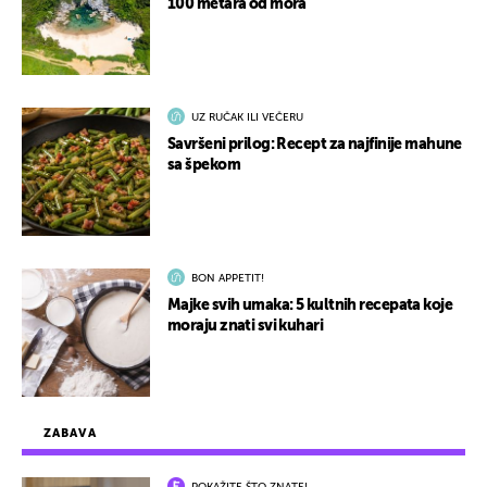
100 metara od mora
UZ RUČAK ILI VEČERU
Savršeni prilog: Recept za najfinije mahune
sa špekom
BON APPETIT!
Majke svih umaka: 5 kultnih recepata koje
moraju znati svi kuhari
ZABAVA