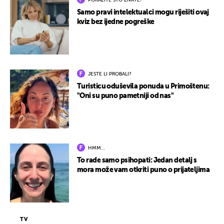
POKAŽITE ŠTO ZNATE!
Samo pravi intelektualci mogu riješiti ovaj
kviz bez ijedne pogreške
JESTE LI PROBALI?
Turisticu oduševila ponuda u Primoštenu:
"Oni su puno pametniji od nas"
HMM…
To rade samo psihopati: Jedan detalj s
mora može vam otkriti puno o prijateljima
TV