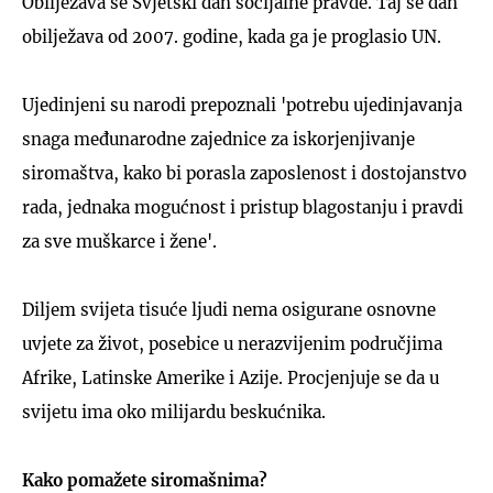
Obilježava se Svjetski dan socijalne pravde. Taj se dan
obilježava od 2007. godine, kada ga je proglasio UN.
Ujedinjeni su narodi prepoznali 'potrebu ujedinjavanja
snaga međunarodne zajednice za iskorjenjivanje
siromaštva, kako bi porasla zaposlenost i dostojanstvo
rada, jednaka mogućnost i pristup blagostanju i pravdi
za sve muškarce i žene'.
Diljem svijeta tisuće ljudi nema osigurane osnovne
uvjete za život, posebice u nerazvijenim područjima
Afrike, Latinske Amerike i Azije. Procjenjuje se da u
svijetu ima oko milijardu beskućnika.
Kako pomažete siromašnima?