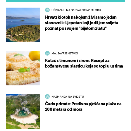
UŽIVANJE NA "PRIVATNOM" OTOKU
Hrvatski otok na kojem živi samo jedan
stanovnik: Ljepotan koji je diljem svijeta
poznat po svojem "bijelom zlatu"
MA, SAVRŠENSTVO!
Kolač s limunom i sirom: Recept za
božanstvenu slasticu koja se topi u ustima
NAJMANJA NA SVIJETU
Čudo prirode: Predivna pješčana plaža na
100 metara od mora