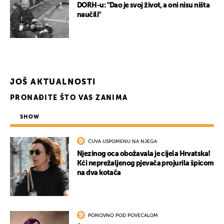
DORH-u: "Dao je svoj život, a oni nisu ništa
naučili"
JOŠ AKTUALNOSTI
PRONAĐITE ŠTO VAS ZANIMA
SHOW
ČUVA USPOMENU NA NJEGA
UKLJUČITE NOTIFIKACIJE
Njezinog oca obožavala je cijela Hrvatska!
Kći neprežaljenog pjevača projurila špicom
na dva kotača
PONOVNO POD POVEĆALOM