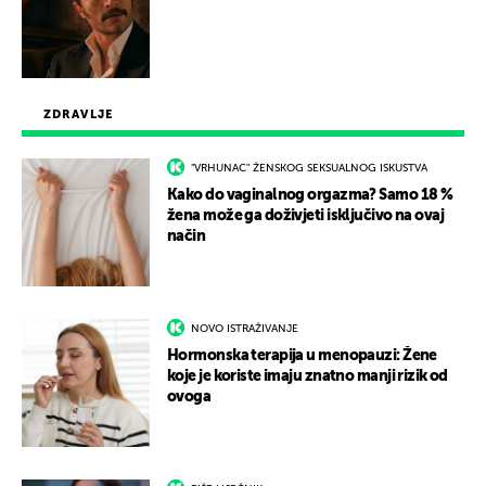
ZDRAVLJE
"VRHUNAC" ŽENSKOG SEKSUALNOG ISKUSTVA
Kako do vaginalnog orgazma? Samo 18 %
žena može ga doživjeti isključivo na ovaj
način
NOVO ISTRAŽIVANJE
Hormonska terapija u menopauzi: Žene
koje je koriste imaju znatno manji rizik od
ovoga