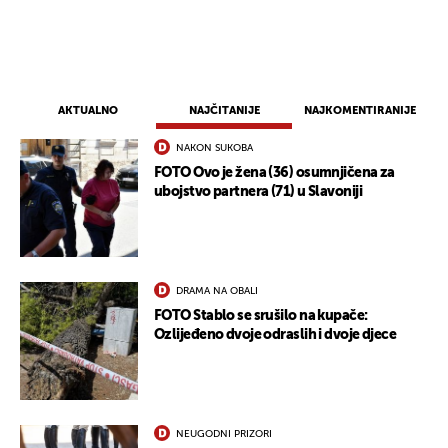
AKTUALNO
NAJČITANIJE
NAJKOMENTIRANIJE
NAKON SUKOBA
FOTO Ovo je žena (36) osumnjičena za
ubojstvo partnera (71) u Slavoniji
DRAMA NA OBALI
FOTO Stablo se srušilo na kupače:
Ozlijeđeno dvoje odraslih i dvoje djece
NEUGODNI PRIZORI