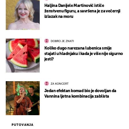
Haljina Danijele Martinović ističe
ženstvenu figuru, a savršena je za večernji
izlazak na moru
DOBRO JE ZNATI
Koliko dugo narezana lubenica smije
stajati u hladnjaku i kada je više nije sigurno
jesti?
ZA KONCERT
Jedan efektan komad bio je dovoljan da
Vannina ljetna kombinacija zablista
PUTOVANJA