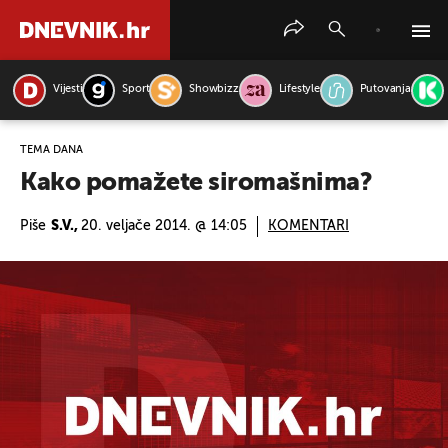
Vijesti
Sport
Showbizz
Lifestyle
Putovanja
PRETRAŽITE VIJESTI
TEMA DANA
Kako pomažete siromašnima?
Piše
S.V.,
20. veljače 2014. @ 14:05
KOMENTARI