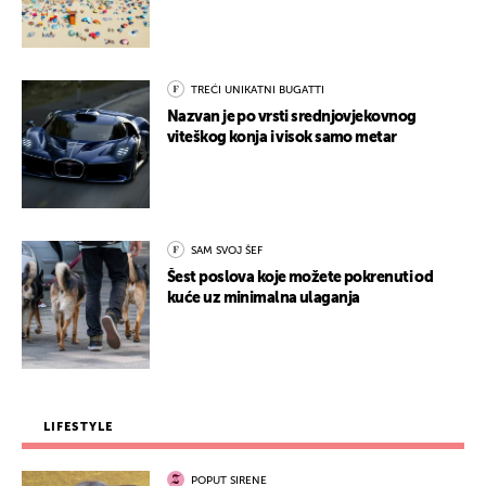
TREĆI UNIKATNI BUGATTI
Nazvan je po vrsti srednjovjekovnog
viteškog konja i visok samo metar
SAM SVOJ ŠEF
Šest poslova koje možete pokrenuti od
kuće uz minimalna ulaganja
LIFESTYLE
POPUT SIRENE