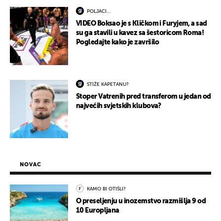
POLJACI...
VIDEO Boksao je s Kličkom i Furyjem, a sad
su ga stavili u kavez sa šestoricom Roma!
Pogledajte kako je završilo
STIŽE KAPETANU?
Stoper Vatrenih pred transferom u jedan od
najvećih svjetskih klubova?
NOVAC
KAMO BI OTIŠLI?
O preseljenju u inozemstvo razmišlja 9 od
10 Europljana