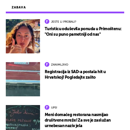
ZABAVA
JESTE LI PROBALI?
Turisticu oduševila ponuda u Primoštenu:
"Oni su puno pametniji od nas"
ZANIMLJIVO
Registracija iz SAD-a postala hit u
Hrvatskoj! Pogledajte zašto
UPS!
Meni domaćeg restorana nasmijao
društvene mreže! Za sve je zaslužan
urnebesan naziv jela