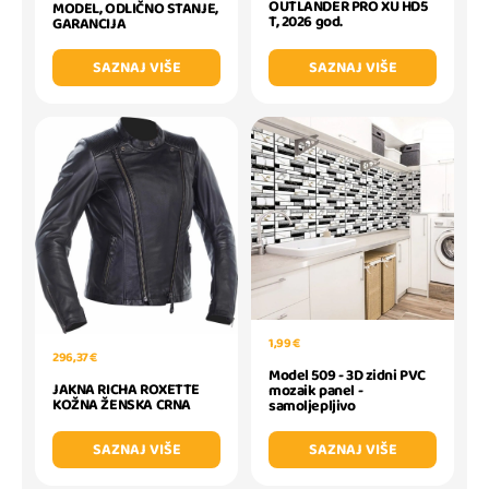
OUTLANDER PRO XU HD5
MODEL, ODLIČNO STANJE,
T, 2026 god.
GARANCIJA
SAZNAJ VIŠE
SAZNAJ VIŠE
1,99 €
296,37 €
Model 509 - 3D zidni PVC
JAKNA RICHA ROXETTE
mozaik panel -
KOŽNA ŽENSKA CRNA
samoljepljivo
SAZNAJ VIŠE
SAZNAJ VIŠE