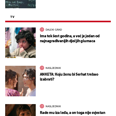
TV
DALEKI GRAD
Ima tek šest godina, a već je jedan od
najnagrađivanijih dječjih glumaca
NASLJEDNIK
ANKETA: Koju ženu bi Serhat trebao
izabrati?
NASLJEDNIK
Rade mu iza leđa, a on toga nije svjestan