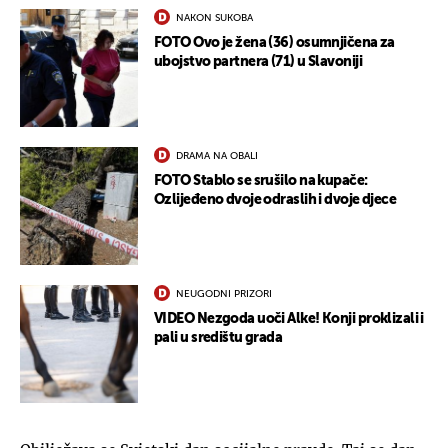
NAKON SUKOBA
FOTO Ovo je žena (36) osumnjičena za
ubojstvo partnera (71) u Slavoniji
DRAMA NA OBALI
FOTO Stablo se srušilo na kupače:
Ozlijeđeno dvoje odraslih i dvoje djece
NEUGODNI PRIZORI
VIDEO Nezgoda uoči Alke! Konji proklizali i
pali u središtu grada