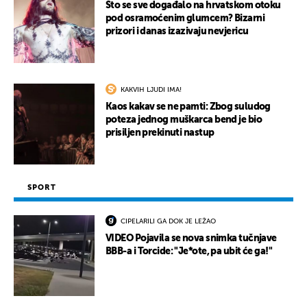
Što se sve događalo na hrvatskom otoku
pod osramoćenim glumcem? Bizarni
prizori i danas izazivaju nevjericu
KAKVIH LJUDI IMA!
Kaos kakav se ne pamti: Zbog suludog
poteza jednog muškarca bend je bio
prisiljen prekinuti nastup
SPORT
CIPELARILI GA DOK JE LEŽAO
VIDEO Pojavila se nova snimka tučnjave
BBB-a i Torcide: "Je*ote, pa ubit će ga!"