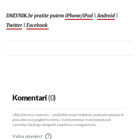
DNEVNIK.hr pratite putem
iPhone/iPad
|
Android
|
Twitter
|
Facebook
Komentari
(0)
Uključite se u raspravu – podijelite svoje mišljenje, postavite pitanja ili
ponudite svoj pogled na temu. Vaš komentar može potaknuti
zanimljiv dijalog i obogatiti zajednicu našeg portala.
Važna obavijest
!