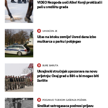
VIDEO Nezgoda uoči Alke! Konji proklizali i
pali u središtu grada
UHVAĆEN JE
Užas na istoku zemlje! Usred dana izbo
muškarca u parku i pobjegao
BURE BARUTA
Ukrajinski stručnjak upozorava na novu
prijetnju: Ovaj grad u BiH-u bi mogao biti
žarište
POGINUO TIJEKOM GAŠENJA POŽARA
Sindikat vatrogasaca podnosi prijavu