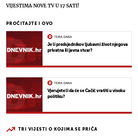
VIJESTIMA NOVE TV U 17 SATI!
PROČITAJTE I OVO
TEMA DANA
Je li predsjednikov ljubavni život njegova
privatna ili javna stvar?
TEMA DANA
Vjerujete li da će se Čačić vratiti u visoku
politiku?
TRI VIJESTI O KOJIMA SE PRIČA