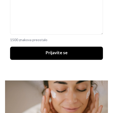
1500 znakova preostalo
Prijavite se