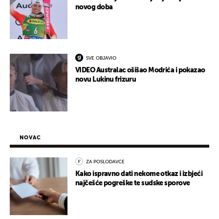
novog doba
SVE OBJAVIO
VIDEO Australac ošišao Modrića i pokazao
novu Lukinu frizuru
NOVAC
ZA POSLODAVCE
Kako ispravno dati nekome otkaz i izbjeći
najčešće pogreške te sudske sporove