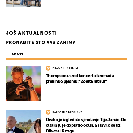
JOŠ AKTUALNOSTI
PRONAĐITE ŠTO VAS ZANIMA
SHOW
DRAMA U ŠIBENIKU
Thompson usred koncerta iznenada
prekinuo pjesmu: "Zovite hitnu!"
RASKOŠNA PROSLAVA
Ovako je izgledalo vjenčanje Tije Jurčić: Do
oltara ju je dopratio očuh, a slavilo se uz
Olivera i Rozgu