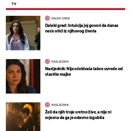
TV
DALEKI GRAD
Daleki grad: Intuicija joj govori da danas
neće otići iz njihovog života
NASLJEDNIK
Nasljednik: Nije očekivala takve uvrede od
vlastite majke
NASLJEDNIK
Želi da njih troje sretno žive, a nije ni
svjesna da ga je odavno izgubila