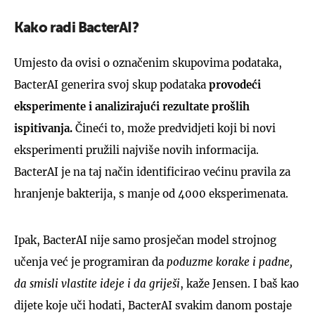
Kako radi BacterAI?
Umjesto da ovisi o označenim skupovima podataka,
BacterAI generira svoj skup podataka
provodeći
eksperimente i analizirajući rezultate prošlih
ispitivanja.
Čineći to, može predvidjeti koji bi novi
eksperimenti pružili najviše novih informacija.
BacterAI je na taj način identificirao većinu pravila za
hranjenje bakterija, s manje od 4000 eksperimenata.
Ipak, BacterAI nije samo prosječan model strojnog
učenja već je programiran da
poduzme korake i padne,
da smisli vlastite ideje i da griješi
, kaže Jensen. I baš kao
dijete koje uči hodati, BacterAI svakim danom postaje