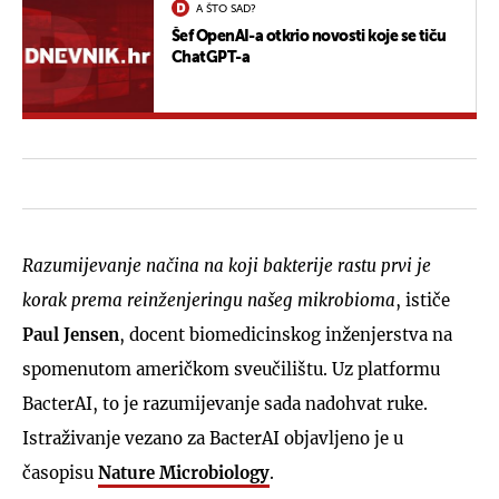
A ŠTO SAD?
Šef OpenAI-a otkrio novosti koje se tiču
ChatGPT-a
Razumijevanje načina na koji bakterije rastu prvi je
korak prema reinženjeringu našeg mikrobioma
, ističe
Paul Jensen
, docent biomedicinskog inženjerstva na
spomenutom američkom sveučilištu. Uz platformu
BacterAI, to je razumijevanje sada nadohvat ruke.
Istraživanje vezano za BacterAI objavljeno je u
časopisu
Nature Microbiology
.