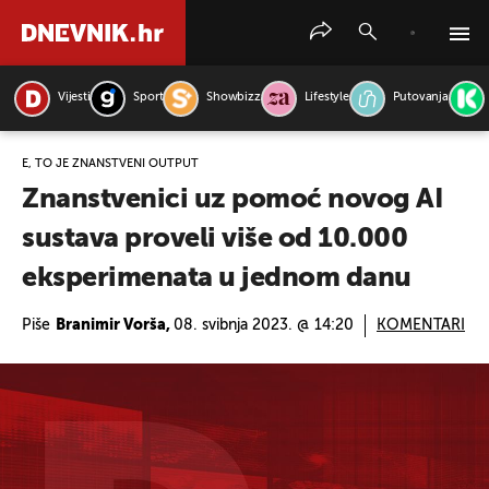
Vijesti
Sport
Showbizz
Lifestyle
Putovanja
PRETRAŽITE VIJESTI
E, TO JE ZNANSTVENI OUTPUT
Znanstvenici uz pomoć novog AI
sustava proveli više od 10.000
eksperimenata u jednom danu
Piše
Branimir Vorša,
08. svibnja 2023. @ 14:20
KOMENTARI