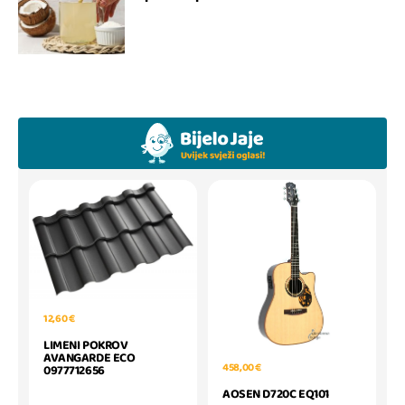
12,60 €
LIMENI POKROV
AVANGARDE ECO
458,00 €
0977712656
AOSEN D720C EQ101