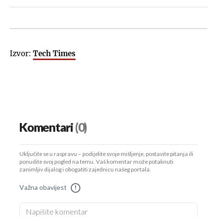
Izvor:
Tech Times
Komentari
(0)
Uključite se u raspravu – podijelite svoje mišljenje, postavite pitanja ili
ponudite svoj pogled na temu. Vaš komentar može potaknuti
zanimljiv dijalog i obogatiti zajednicu našeg portala.
Važna obavijest
!