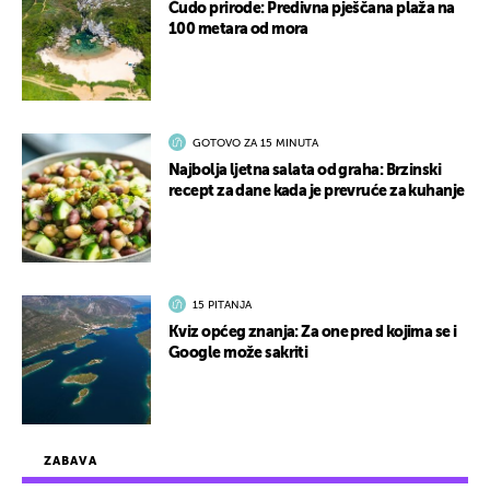
Čudo prirode: Predivna pješčana plaža na
100 metara od mora
GOTOVO ZA 15 MINUTA
Najbolja ljetna salata od graha: Brzinski
recept za dane kada je prevruće za kuhanje
15 PITANJA
Kviz općeg znanja: Za one pred kojima se i
Google može sakriti
ZABAVA