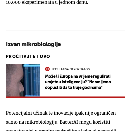
10.000 eksperimenata u jednom danu.
Izvan mikrobiologije
PROČITAJTE I OVO
REGULATIVA NEPOZNATOG
Može li Europa na vrijeme regulirati
umjetnu inteligenciju? "Ne smijemo
dopustiti da to traje godinama"
Potencijalni učinak te inovacije ipak nije ograničen
samo na mikrobiologiju. BacterAI mogu koristiti