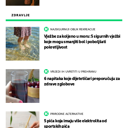
ZDRAVLJE
NAJSIGURNIJI OBLIK REKREACIJE
Vježbe za koljeno u moru: 5 sigurnih vježbi
koje mogu smanjiti bol i poboljšati
pokretljivost
VRIJEDI IH UVRSTITI U PREHRANU
6 napitaka koje dijetetičari preporučuju za
zdrave zglobove
PRIRODNE ALTERNATIVE
5 pića koja imaju više elektrolita od
sportskih pića