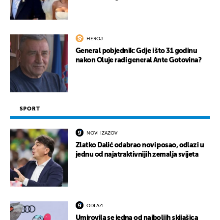
HEROJ
General pobjednik: Gdje i što 31 godinu
nakon Oluje radi general Ante Gotovina?
SPORT
NOVI IZAZOV
Zlatko Dalić odabrao novi posao, odlazi u
jednu od najatraktivnijih zemalja svijeta
ODLAZI
Umirovila se jedna od najboljih skijašica