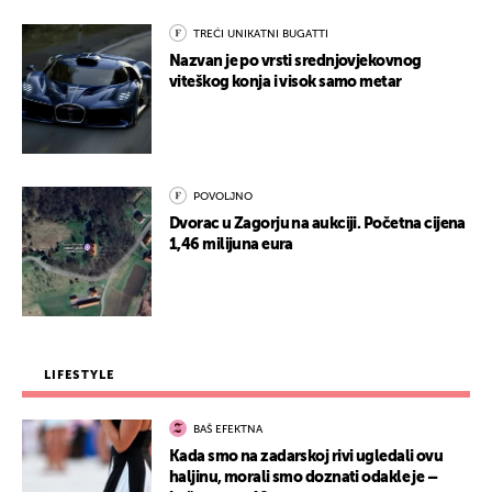
TREĆI UNIKATNI BUGATTI
Nazvan je po vrsti srednjovjekovnog
viteškog konja i visok samo metar
POVOLJNO
Dvorac u Zagorju na aukciji. Početna cijena
1,46 milijuna eura
LIFESTYLE
BAŠ EFEKTNA
Kada smo na zadarskoj rivi ugledali ovu
haljinu, morali smo doznati odakle je –