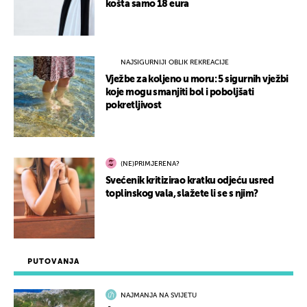
košta samo 18 eura
NAJSIGURNIJI OBLIK REKREACIJE
Vježbe za koljeno u moru: 5 sigurnih vježbi
koje mogu smanjiti bol i poboljšati
pokretljivost
(NE)PRIMJERENA?
Svećenik kritizirao kratku odjeću usred
toplinskog vala, slažete li se s njim?
PUTOVANJA
NAJMANJA NA SVIJETU