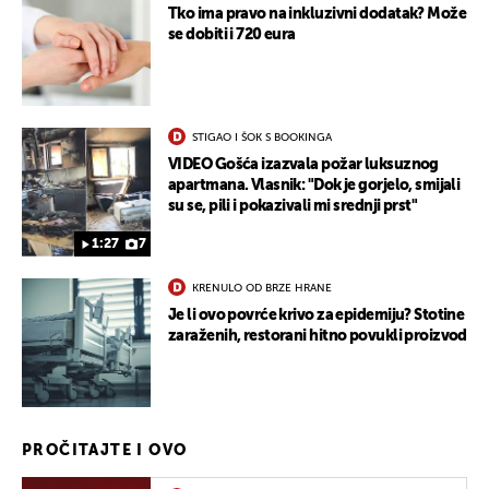
Tko ima pravo na inkluzivni dodatak? Može
se dobiti i 720 eura
STIGAO I ŠOK S BOOKINGA
VIDEO Gošća izazvala požar luksuznog
apartmana. Vlasnik: "Dok je gorjelo, smijali
su se, pili i pokazivali mi srednji prst"
1:27
7
KRENULO OD BRZE HRANE
Je li ovo povrće krivo za epidemiju? Stotine
zaraženih, restorani hitno povukli proizvod
PROČITAJTE I OVO