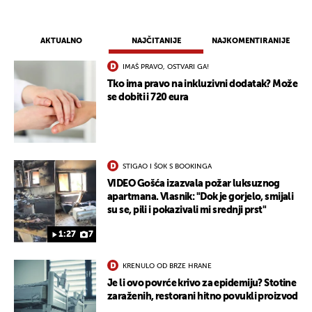
AKTUALNO
NAJČITANIJE
NAJKOMENTIRANIJE
IMAŠ PRAVO, OSTVARI GA!
Tko ima pravo na inkluzivni dodatak? Može
se dobiti i 720 eura
STIGAO I ŠOK S BOOKINGA
VIDEO Gošća izazvala požar luksuznog
apartmana. Vlasnik: "Dok je gorjelo, smijali
su se, pili i pokazivali mi srednji prst"
1:27
7
KRENULO OD BRZE HRANE
Je li ovo povrće krivo za epidemiju? Stotine
zaraženih, restorani hitno povukli proizvod