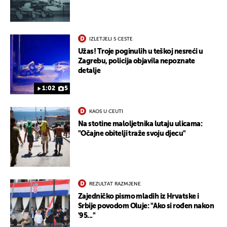
IZLETJELI S CESTE
Užas! Troje poginulih u teškoj nesreći u
Zagrebu, policija objavila nepoznate
detalje
1:02
5
KAOS U CEUTI
Na stotine maloljetnika lutaju ulicama:
"Očajne obitelji traže svoju djecu"
REZULTAT RAZMJENE
Zajedničko pismo mladih iz Hrvatske i
Srbije povodom Oluje: "Ako si rođen nakon
'95..."