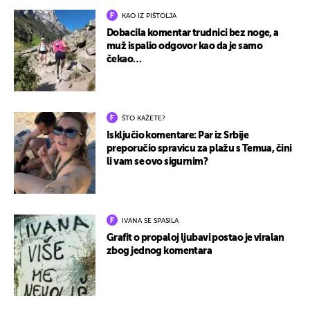
KAO IZ PIŠTOLJA
Dobacila komentar trudnici bez noge, a
muž ispalio odgovor kao da je samo
čekao…
ŠTO KAŽETE?
Isključio komentare: Par iz Srbije
preporučio spravicu za plažu s Temua, čini
li vam se ovo sigurnim?
IVANA SE SPASILA
Grafit o propaloj ljubavi postao je viralan
zbog jednog komentara