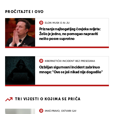
PROČITAJTE I OVO
ELON MUSK O AI-JU
Priznanje najbogatijeg čovjeka svijeta:
Želio je jedno, no pomogao napraviti
nešto posve suprotno
KIBERNETIČKI INCIDENT BEZ PRESEDANA
Ozbiljan sigurnosni incident zabrinuo
mnoge: "Ovo se još nikad nije dogodilo"
TRI VIJESTI O KOJIMA SE PRIČA
IMAŠ PRAVO, OSTVARI GA!