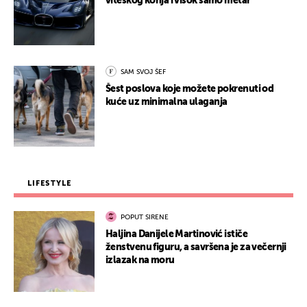
viteškog konja i visok samo metar
SAM SVOJ ŠEF
Šest poslova koje možete pokrenuti od
kuće uz minimalna ulaganja
LIFESTYLE
POPUT SIRENE
Haljina Danijele Martinović ističe
ženstvenu figuru, a savršena je za večernji
izlazak na moru