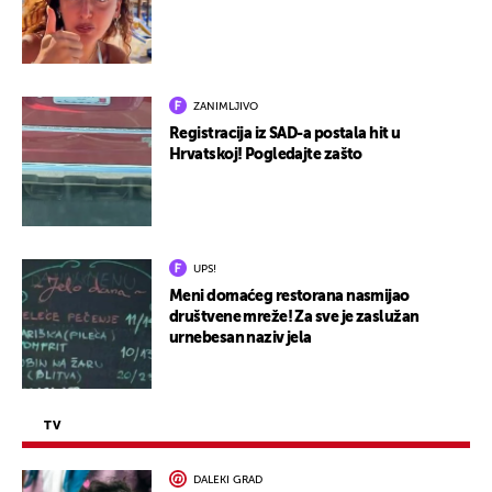
ZANIMLJIVO
Registracija iz SAD-a postala hit u
Hrvatskoj! Pogledajte zašto
UPS!
Meni domaćeg restorana nasmijao
društvene mreže! Za sve je zaslužan
urnebesan naziv jela
TV
DALEKI GRAD