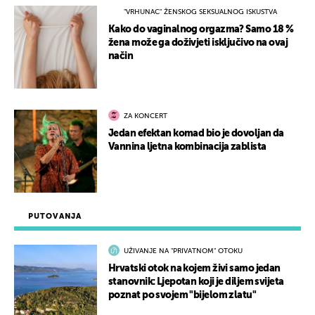
"VRHUNAC" ŽENSKOG SEKSUALNOG ISKUSTVA
Kako do vaginalnog orgazma? Samo 18 %
žena može ga doživjeti isključivo na ovaj
način
ZA KONCERT
Jedan efektan komad bio je dovoljan da
Vannina ljetna kombinacija zablista
PUTOVANJA
UŽIVANJE NA "PRIVATNOM" OTOKU
Hrvatski otok na kojem živi samo jedan
stanovnik: Ljepotan koji je diljem svijeta
poznat po svojem "bijelom zlatu"