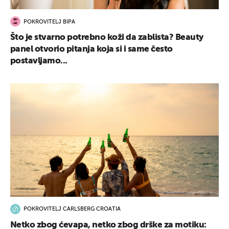
POKROVITELJ BIPA
Što je stvarno potrebno koži da zablista? Beauty
panel otvorio pitanja koja si i same često
postavljamo...
POKROVITELJ CARLSBERG CROATIA
Netko zbog ćevapa, netko zbog drške za motiku: