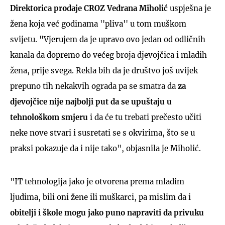
Direktorica prodaje CROZ Vedrana Miholić
uspješna je
žena koja već godinama ''pliva'' u tom muškom
svijetu. "Vjerujem da je upravo ovo jedan od odličnih
kanala da dopremo do većeg broja djevojčica i mladih
žena, prije svega. Rekla bih da je društvo još uvijek
prepuno tih nekakvih ograda pa se smatra da
za
djevojčice nije najbolji put da se upuštaju u
tehnološkom smjeru
i da će tu trebati prečesto učiti
neke nove stvari i susretati se s okvirima, što se u
praksi pokazuje da i nije tako", objasnila je Miholić.
"IT tehnologija jako je otvorena prema mladim
ljudima, bili oni žene ili muškarci, pa mislim da i
obitelji i škole mogu jako puno napraviti da privuku