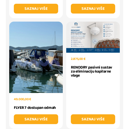
SAZNAJ VIŠE
SAZNAJ VIŠE
2.875,00 €
RENODRY pasivni sustav
za eliminaciju kapilarne
vlage
49.000,00 €
FLYER 7 dostupan odmah
SAZNAJ VIŠE
SAZNAJ VIŠE