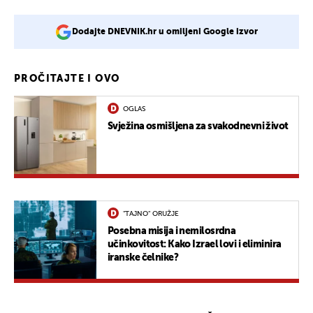
Dodajte DNEVNIK.hr u omiljeni Google izvor
PROČITAJTE I OVO
OGLAS
Svježina osmišljena za svakodnevni život
"TAJNO" ORUŽJE
Posebna misija i nemilosrdna
učinkovitost: Kako Izrael lovi i eliminira
iranske čelnike?