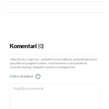
Komentari
(0)
Uključite se u raspravu – podijelite svoje mišljenje, postavite pitanja ili
ponudite svoj pogled na temu. Vaš komentar može potaknuti
zanimljiv dijalog i obogatiti zajednicu našeg portala.
Važna obavijest
!