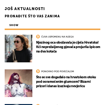
JOŠ AKTUALNOSTI
PRONAĐITE ŠTO VAS ZANIMA
SHOW
ČUVA USPOMENU NA NJEGA
Njezinog oca obožavala je cijela Hrvatska!
Kći neprežaljenog pjevača projurila špicom
na dva kotača
PONOVNO POD POVEĆALOM
Što se sve događalo na hrvatskom otoku
pod osramoćenim glumcem? Bizarni
prizori i danas izazivaju nevjericu