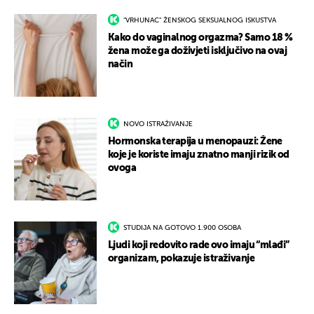
"VRHUNAC" ŽENSKOG SEKSUALNOG ISKUSTVA
Kako do vaginalnog orgazma? Samo 18 %
žena može ga doživjeti isključivo na ovaj
način
NOVO ISTRAŽIVANJE
Hormonska terapija u menopauzi: Žene
koje je koriste imaju znatno manji rizik od
ovoga
STUDIJA NA GOTOVO 1.900 OSOBA
Ljudi koji redovito rade ovo imaju “mlađi”
organizam, pokazuje istraživanje