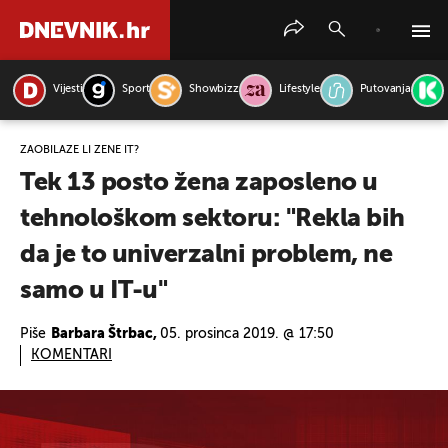
Vijesti
Sport
Showbizz
Lifestyle
Putovanja
PRETRAŽITE VIJESTI
ZAOBILAZE LI ŽENE IT?
Tek 13 posto žena zaposleno u
tehnološkom sektoru: "Rekla bih
da je to univerzalni problem, ne
samo u IT-u"
Piše
Barbara Štrbac,
05. prosinca 2019. @ 17:50
KOMENTARI