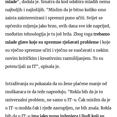
mlade
", dodala je. Smatra da kod odabira mladih nema
najboljih i najlošijih. "Mislim da je bitno koliko smo
zaista zainteresirani i spremni puno učiti. Svijet se
općenito mijenja jako brzo, ovih dana sve ide naprijed,
međutim tehnologija je tu još brža. Zbog toga
trebamo
mlade glave koje su spremne rješavati probleme
i koje
su vječno spremne učiti i vječno se suočavati s nekim
novim kritičkim i kreativnim razmišljanjem. To su
potencijali za IT", opisala je.
Istraživanja su pokazala da su žene plaćene manje od
muškaraca te da teže napreduju. "Rekla bih da je to
univerzalni problem, ne samo u IT-u. Čak mislim da je
u IT-u možda čak i rjeđe zastupljen, ne bih znala. Rekla
bih da u IT-u
ima jako puno inženjera i ljudi koji su