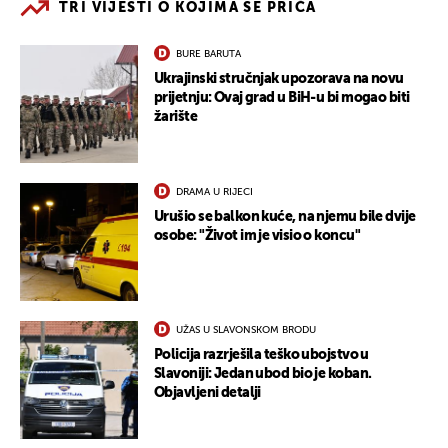
TRI VIJESTI O KOJIMA SE PRIČA
BURE BARUTA
Ukrajinski stručnjak upozorava na novu
prijetnju: Ovaj grad u BiH-u bi mogao biti
žarište
DRAMA U RIJECI
Urušio se balkon kuće, na njemu bile dvije
osobe: "Život im je visio o koncu"
UŽAS U SLAVONSKOM BRODU
Policija razrješila teško ubojstvo u
Slavoniji: Jedan ubod bio je koban.
Objavljeni detalji