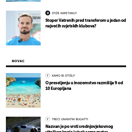
STIŽE KAPETANU?
Stoper Vatrenih pred transferom u jedan od
najvećih svjetskih klubova?
NOVAC
KAMO BI OTIŠLI?
O preseljenju u inozemstvo razmišlja 9 od
10 Europljana
TREĆI UNIKATNI BUGATTI
Nazvan je po vrsti srednjovjekovnog