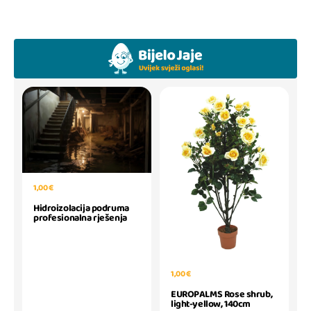
1,00 €
Hidroizolacija podruma
profesionalna rješenja
1,00 €
EUROPALMS Rose shrub,
light-yellow, 140cm