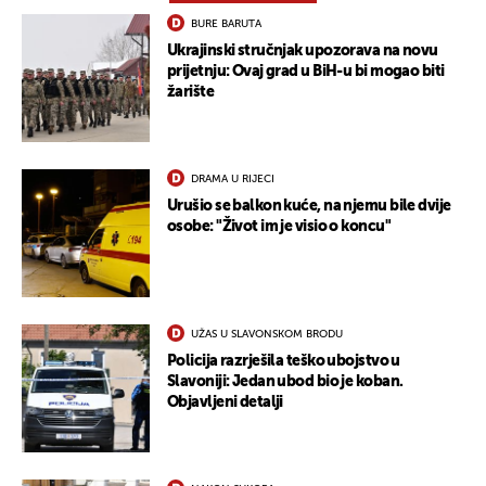
BURE BARUTA
Ukrajinski stručnjak upozorava na novu
prijetnju: Ovaj grad u BiH-u bi mogao biti
žarište
DRAMA U RIJECI
Urušio se balkon kuće, na njemu bile dvije
osobe: "Život im je visio o koncu"
UŽAS U SLAVONSKOM BRODU
Policija razrješila teško ubojstvo u
Slavoniji: Jedan ubod bio je koban.
Objavljeni detalji