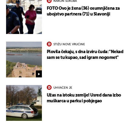
NAKON SUKOBA
FOTO Ovo je žena (36) osumnjičena za
ubojstvo partnera (71) u Slavoniji
UKLJUČITE NOTIFIKACIJE
STIŽU NOVE VRUĆINE
Plovila čekaju, s dna izviru čuda: "Nekad
sam se tu kupao, sad igram nogomet"
UHVAĆEN JE
Užas na istoku zemlje! Usred dana izbo
muškarca u parku i pobjegao