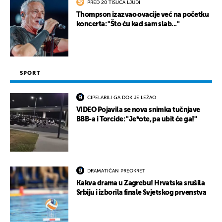
PRED 20 TISUĆA LJUDI
Thompson izazvao ovacije već na početku
koncerta: "Što ću kad sam slab..."
SPORT
CIPELARILI GA DOK JE LEŽAO
VIDEO Pojavila se nova snimka tučnjave
BBB-a i Torcide: "Je*ote, pa ubit će ga!"
DRAMATIČAN PREOKRET
Kakva drama u Zagrebu! Hrvatska srušila
Srbiju i izborila finale Svjetskog prvenstva