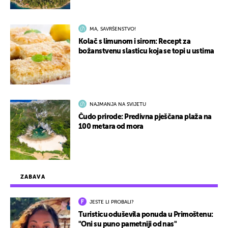
MA, SAVRŠENSTVO!
Kolač s limunom i sirom: Recept za
božanstvenu slasticu koja se topi u ustima
NAJMANJA NA SVIJETU
Čudo prirode: Predivna pješčana plaža na
100 metara od mora
ZABAVA
JESTE LI PROBALI?
Turisticu oduševila ponuda u Primoštenu:
"Oni su puno pametniji od nas"