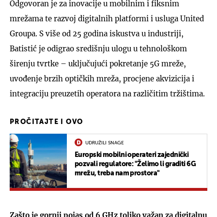
Odgovoran je za inovacije u mobilnim i fiksnim
mrežama te razvoj digitalnih platformi i usluga United
Groupa. S više od 25 godina iskustva u industriji,
Batistić je odigrao središnju ulogu u tehnološkom
širenju tvrtke – uključujući pokretanje 5G mreže,
uvođenje brzih optičkih mreža, procjene akvizicija i
integraciju preuzetih operatora na različitim tržištima.
PROČITAJTE I OVO
UDRUŽILI SNAGE
Europski mobilni operateri zajednički
pozvali regulatore: "Želimo li graditi 6G
mrežu, treba nam prostora"
Zašto je gornji pojas od 6 GHz toliko važan za digitalnu