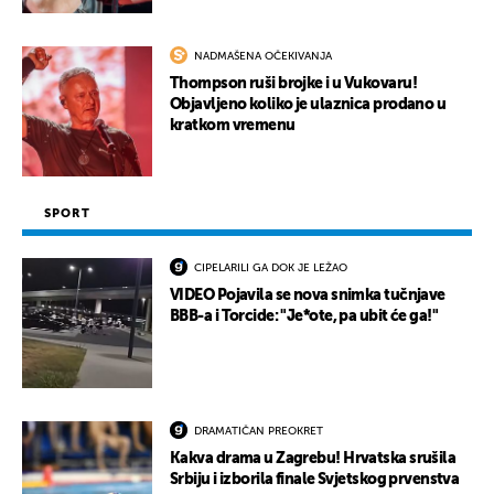
NADMAŠENA OČEKIVANJA
Thompson ruši brojke i u Vukovaru!
Objavljeno koliko je ulaznica prodano u
kratkom vremenu
SPORT
CIPELARILI GA DOK JE LEŽAO
VIDEO Pojavila se nova snimka tučnjave
BBB-a i Torcide: "Je*ote, pa ubit će ga!"
DRAMATIČAN PREOKRET
Kakva drama u Zagrebu! Hrvatska srušila
Srbiju i izborila finale Svjetskog prvenstva