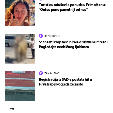
Turisticu oduševila ponuda u Primoštenu:
"Oni su puno pametniji od nas"
IMPRESIVNO!
Scena iz Srbije fascinirala društvene mreže!
Pogledajte neobičnog ljubimca
ZANIMLJIVO
Registracija iz SAD-a postala hit u
Hrvatskoj! Pogledajte zašto
TV