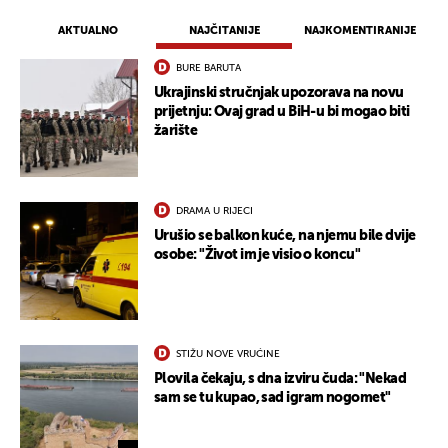
AKTUALNO
NAJČITANIJE
NAJKOMENTIRANIJE
BURE BARUTA
Ukrajinski stručnjak upozorava na novu
prijetnju: Ovaj grad u BiH-u bi mogao biti
žarište
DRAMA U RIJECI
Urušio se balkon kuće, na njemu bile dvije
osobe: "Život im je visio o koncu"
STIŽU NOVE VRUĆINE
Plovila čekaju, s dna izviru čuda: "Nekad
sam se tu kupao, sad igram nogomet"