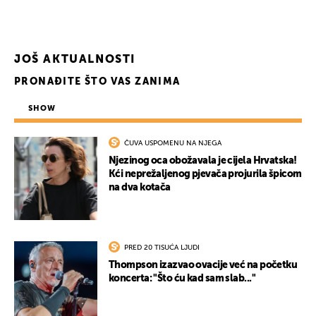
JOŠ AKTUALNOSTI
PRONAĐITE ŠTO VAS ZANIMA
SHOW
ČUVA USPOMENU NA NJEGA
Njezinog oca obožavala je cijela Hrvatska!
Kći neprežaljenog pjevača projurila špicom
na dva kotača
PRED 20 TISUĆA LJUDI
Thompson izazvao ovacije već na početku
koncerta: "Što ću kad sam slab..."