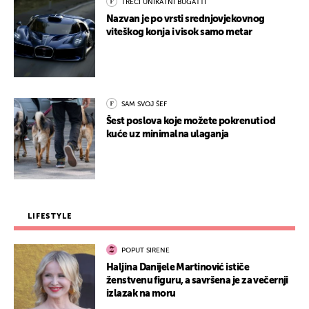
TREĆI UNIKATNI BUGATTI
Nazvan je po vrsti srednjovjekovnog
viteškog konja i visok samo metar
SAM SVOJ ŠEF
Šest poslova koje možete pokrenuti od
kuće uz minimalna ulaganja
LIFESTYLE
POPUT SIRENE
Haljina Danijele Martinović ističe
ženstvenu figuru, a savršena je za večernji
izlazak na moru