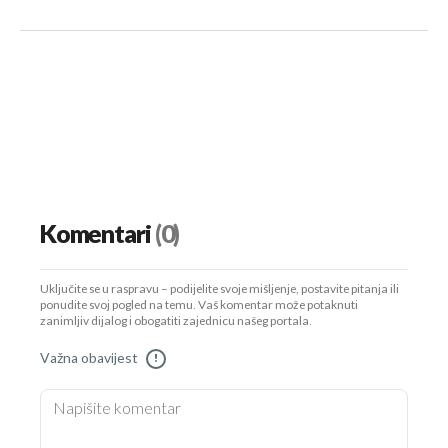
Komentari
(0)
Uključite se u raspravu – podijelite svoje mišljenje, postavite pitanja ili
ponudite svoj pogled na temu. Vaš komentar može potaknuti
zanimljiv dijalog i obogatiti zajednicu našeg portala.
Važna obavijest
!