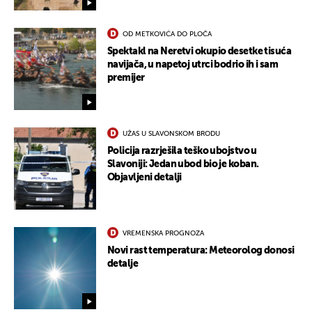
OD METKOVIĆA DO PLOČA
Spektakl na Neretvi okupio desetke tisuća
navijača, u napetoj utrci bodrio ih i sam
premijer
UŽAS U SLAVONSKOM BRODU
Policija razrješila teško ubojstvo u
Slavoniji: Jedan ubod bio je koban.
Objavljeni detalji
VREMENSKA PROGNOZA
Novi rast temperatura: Meteorolog donosi
detalje