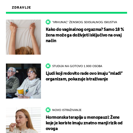
ZDRAVLJE
"VRHUNAC" ŽENSKOG SEKSUALNOG ISKUSTVA
Kako do vaginalnog orgazma? Samo 18 %
žena može ga doživjeti isključivo na ovaj
način
STUDIJA NA GOTOVO 1.900 OSOBA
Ljudi koji redovito rade ovo imaju “mlađi”
organizam, pokazuje istraživanje
NOVO ISTRAŽIVANJE
Hormonska terapija u menopauzi: Žene
koje je koriste imaju znatno manji rizik od
ovoga