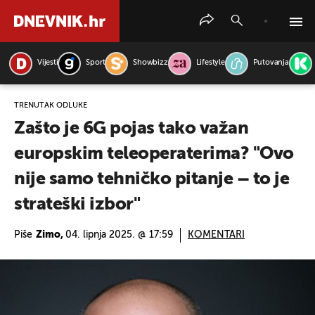
Vijesti
Sport
Showbizz
Lifestyle
Putovanja
PRETRAŽITE VIJESTI
TRENUTAK ODLUKE
Zašto je 6G pojas tako važan
europskim teleoperaterima? "Ovo
nije samo tehničko pitanje – to je
strateški izbor"
Piše
Zimo,
04. lipnja 2025. @ 17:59
KOMENTARI