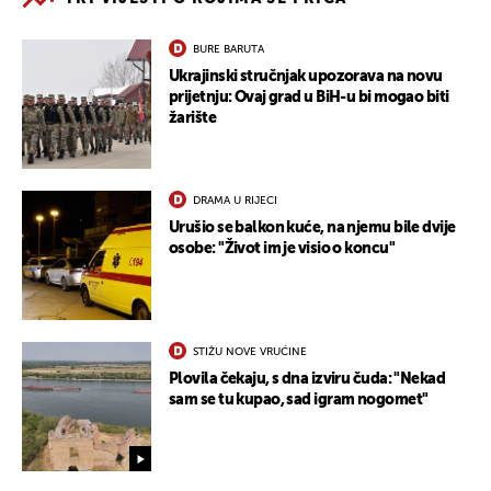
BURE BARUTA
Ukrajinski stručnjak upozorava na novu
prijetnju: Ovaj grad u BiH-u bi mogao biti
žarište
DRAMA U RIJECI
Urušio se balkon kuće, na njemu bile dvije
osobe: "Život im je visio o koncu"
STIŽU NOVE VRUĆINE
Plovila čekaju, s dna izviru čuda: "Nekad
sam se tu kupao, sad igram nogomet"