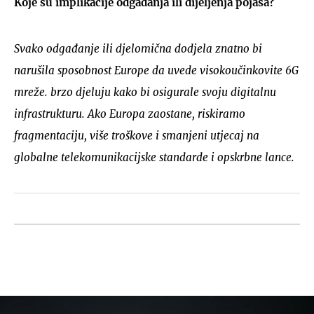
Koje su implikacije odgađanja ili dijeljenja pojasa?
Svako odgađanje ili djelomična dodjela znatno bi
narušila sposobnost Europe da uvede visokoučinkovite 6G
mreže. brzo djeluju kako bi osigurale svoju digitalnu
infrastrukturu. Ako Europa zaostane, riskiramo
fragmentaciju, više troškove i smanjeni utjecaj na
globalne telekomunikacijske standarde i opskrbne lance.