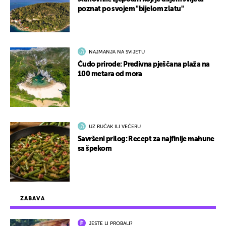
poznat po svojem "bijelom zlatu"
NAJMANJA NA SVIJETU
Čudo prirode: Predivna pješčana plaža na
100 metara od mora
UZ RUČAK ILI VEČERU
Savršeni prilog: Recept za najfinije mahune
sa špekom
ZABAVA
JESTE LI PROBALI?