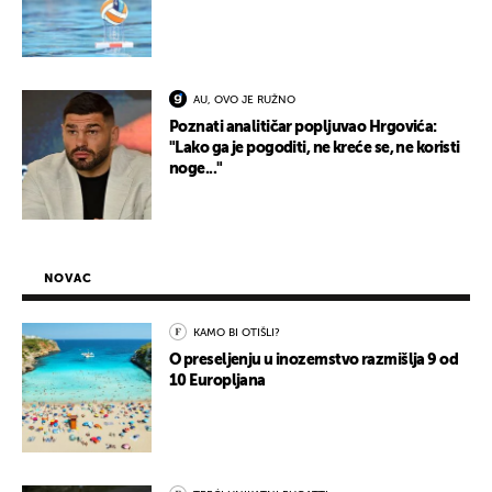
AU, OVO JE RUŽNO
Poznati analitičar popljuvao Hrgovića:
"Lako ga je pogoditi, ne kreće se, ne koristi
noge..."
NOVAC
KAMO BI OTIŠLI?
O preseljenju u inozemstvo razmišlja 9 od
10 Europljana