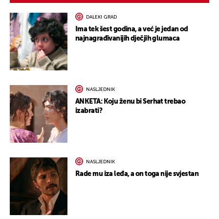
DALEKI GRAD
Ima tek šest godina, a već je jedan od
najnagrađivanijih dječjih glumaca
NASLJEDNIK
ANKETA: Koju ženu bi Serhat trebao
izabrati?
NASLJEDNIK
Rade mu iza leđa, a on toga nije svjestan