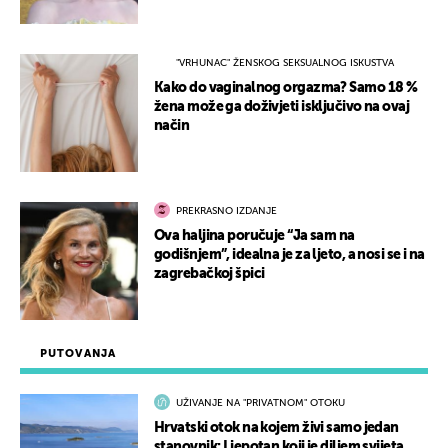
"VRHUNAC" ŽENSKOG SEKSUALNOG ISKUSTVA
Kako do vaginalnog orgazma? Samo 18 %
žena može ga doživjeti isključivo na ovaj
način
PREKRASNO IZDANJE
Ova haljina poručuje “Ja sam na
godišnjem”, idealna je za ljeto, a nosi se i na
zagrebačkoj špici
PUTOVANJA
UŽIVANJE NA "PRIVATNOM" OTOKU
Hrvatski otok na kojem živi samo jedan
stanovnik: Ljepotan koji je diljem svijeta