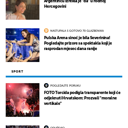
Argentincu izrekla je "da" u rodnoj
Hercegovini
NASTUPALA S GOTOVO 70 GLAZBENIKA
Pulska Arena sinoć je bila Severinina!
Pogledajte prizore sa spektakla koji je
rasprodan mjesec dana ranije
SPORT
POGLEDAJTE PORUKU
FOTO Torcida podigla transparente koji će
odjeknuti Hrvatskom: Prozvali "moralne
vertikale"