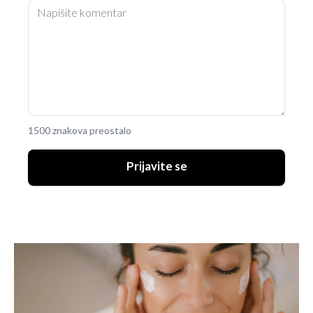
1500 znakova preostalo
Prijavite se