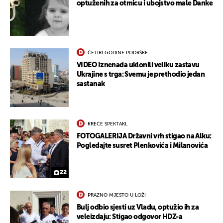
optuženih za otmicu i ubojstvo male Danke
ČETIRI GODINE PODRŠKE
VIDEO Iznenada uklonili veliku zastavu
UKLJUČITE NOTIFIKACIJE
Ukrajine s trga: Svemu je prethodio jedan
sastanak
KREĆE SPEKTAKL
FOTOGALERIJA Državni vrh stigao na Alku:
Pogledajte susret Plenkovića i Milanovića
22
PRAZNO MJESTO U LOŽI
Bulj odbio sjesti uz Vladu, optužio ih za
veleizdaju: Stigao odgovor HDZ-a