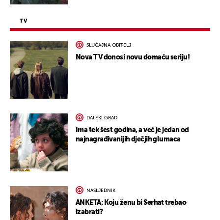
TV
SLUČAJNA OBITELJ
Nova TV donosi novu domaću seriju!
DALEKI GRAD
Ima tek šest godina, a već je jedan od
najnagrađivanijih dječjih glumaca
NASLJEDNIK
ANKETA: Koju ženu bi Serhat trebao
izabrati?