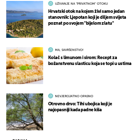
UŽIVANJE NA "PRIVATNOM" OTOKU
Hrvatski otok na kojem živi samo jedan
stanovnik: Ljepotan koji je diljem svijeta
poznat po svojem "bijelom zlatu"
MA, SAVRŠENSTVO!
Kolač s limunom i sirom: Recept za
božanstvenu slasticu koja se topi u ustima
NEVJEROJATNO OPASNO
Otrovno drvo: Tihi ubojica koji je
najopasniji kada padne kiša