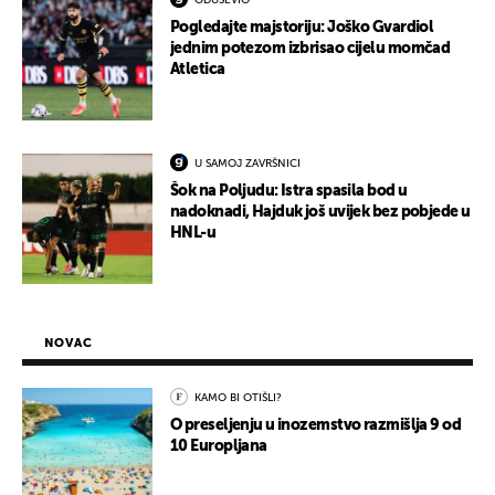
ODUŠEVIO
Pogledajte majstoriju: Joško Gvardiol
jednim potezom izbrisao cijelu momčad
Atletica
U SAMOJ ZAVRŠNICI
Šok na Poljudu: Istra spasila bod u
nadoknadi, Hajduk još uvijek bez pobjede u
HNL-u
NOVAC
KAMO BI OTIŠLI?
O preseljenju u inozemstvo razmišlja 9 od
10 Europljana