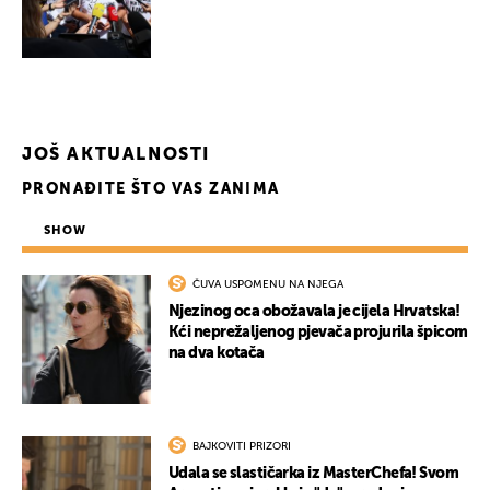
JOŠ AKTUALNOSTI
PRONAĐITE ŠTO VAS ZANIMA
SHOW
ČUVA USPOMENU NA NJEGA
Njezinog oca obožavala je cijela Hrvatska!
Kći neprežaljenog pjevača projurila špicom
na dva kotača
BAJKOVITI PRIZORI
Udala se slastičarka iz MasterChefa! Svom