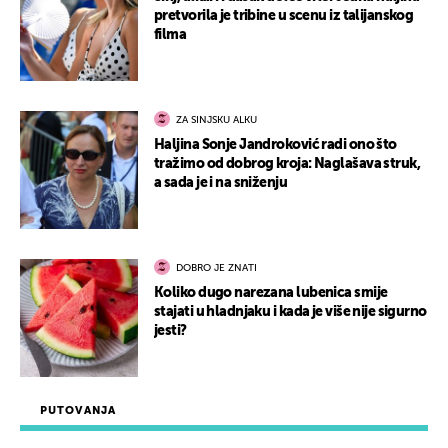
pretvorila je tribine u scenu iz talijanskog
filma
ZA SINJSKU ALKU
Haljina Sonje Jandroković radi ono što
tražimo od dobrog kroja: Naglašava struk,
a sada je i na sniženju
DOBRO JE ZNATI
Koliko dugo narezana lubenica smije
stajati u hladnjaku i kada je više nije sigurno
jesti?
PUTOVANJA