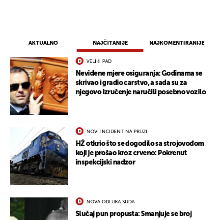
AKTUALNO
NAJČITANIJE
NAJKOMENTIRANIJE
VELIKI PAD
Neviđene mjere osiguranja: Godinama se
skrivao i gradio carstvo, a sada su za
njegovo izručenje naručili posebno vozilo
NOVI INCIDENT NA PRUZI
HŽ otkrio što se dogodilo sa strojovođom
koji je prošao kroz crveno: Pokrenut
inspekcijski nadzor
NOVA ODLUKA SUDA
Slučaj pun propusta: Smanjuje se broj