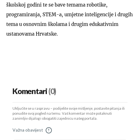
školskoj godini te se bave temama robotike,
programiranja, STEM-a, umjetne inteligencije i drugih
tema u osnovnim školama i drugim edukativnim
ustanovama Hrvatske.
Komentari
(0)
Uključite se u raspravu – podijelite svoje mišljenje, postavite pitanja ili
ponudite svoj pogled na temu. Vaš komentar može potaknuti
zanimljiv dijalog i obogatiti zajednicu našeg portala.
Važna obavijest
!