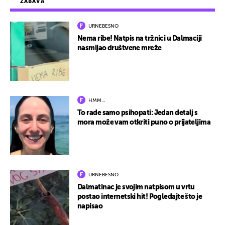
ZABAVA
URNEBESNO
Nema ribe! Natpis na tržnici u Dalmaciji
nasmijao društvene mreže
HMM…
To rade samo psihopati: Jedan detalj s
mora može vam otkriti puno o prijateljima
URNEBESNO
Dalmatinac je svojim natpisom u vrtu
postao internetski hit! Pogledajte što je
napisao