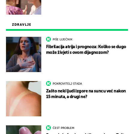
ZDRAVLJE
PIŠE LIJEČNIK
Fibrilacija atrija i prognoza: Koliko se dugo
može živjeti s ovom dijagnozom?
POKROVITELJ STADA
Zašto neki ljudi izgore na suncu već nakon
15 minuta, a drugi ne?
ČEST PROBLEM