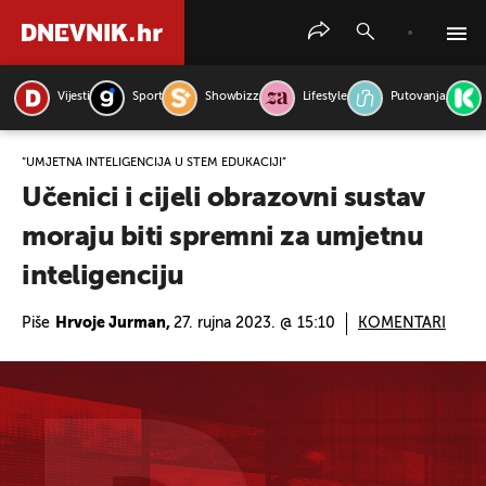
Vijesti
Sport
Showbizz
Lifestyle
Putovanja
PRETRAŽITE VIJESTI
“UMJETNA INTELIGENCIJA U STEM EDUKACIJI”
Učenici i cijeli obrazovni sustav
moraju biti spremni za umjetnu
inteligenciju
Piše
Hrvoje Jurman,
27. rujna 2023. @ 15:10
KOMENTARI