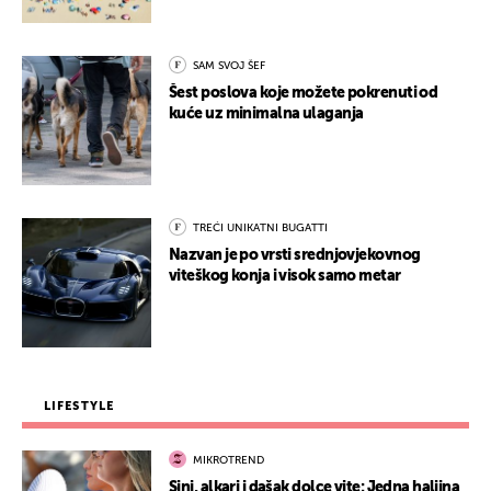
SAM SVOJ ŠEF
Šest poslova koje možete pokrenuti od
kuće uz minimalna ulaganja
TREĆI UNIKATNI BUGATTI
Nazvan je po vrsti srednjovjekovnog
viteškog konja i visok samo metar
LIFESTYLE
MIKROTREND
Sinj, alkari i dašak dolce vite: Jedna haljina