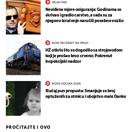
VELIKI PAD
Neviđene mjere osiguranja: Godinama se
skrivao i gradio carstvo, a sada su za
njegovo izručenje naručili posebno vozilo
NOVI INCIDENT NA PRUZI
HŽ otkrio što se dogodilo sa strojovođom
koji je prošao kroz crveno: Pokrenut
inspekcijski nadzor
NOVA ODLUKA SUDA
Slučaj pun propusta: Smanjuje se broj
optuženih za otmicu i ubojstvo male Danke
PROČITAJTE I OVO