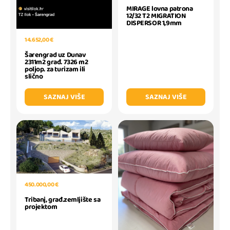
MIRAGE lovna patrona
12/32 T2 MIGRATION
DISPERSOR 1,9mm
14.652,00 €
Šarengrad uz Dunav
2311m2 građ. 7326 m2
poljop. za turizam ili
slično
SAZNAJ VIŠE
SAZNAJ VIŠE
450.000,00 €
Tribanj, građ.zemljište sa
projektom