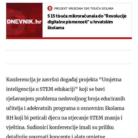
PROJEKT VRIJEDAN 390 TISUĆA DOLARA
S 15 tisuća mikroračunala do "Revolucije
digitalne pismenosti" u hrvatskim
školama
Konferencija je završni događaj projekta “Umjetna
inteligencija u STEM edukaciji” koji se bavi
rješavanjem problema nedovoljnog broja educiranih
učitelja i adekvatnih programa u osnovnim školama
RH koji bi poticali djecu na stjecanje STEM znanja i
vještina. Sudionici konferencije imali su priliku
detaljnije upoznati koncepte i alate umjetne