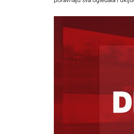
poravnaju sva ogledala i uklj