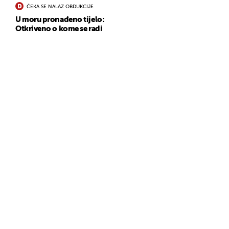
ČEKA SE NALAZ OBDUKCIJE
U moru pronađeno tijelo:
Otkriveno o kome se radi