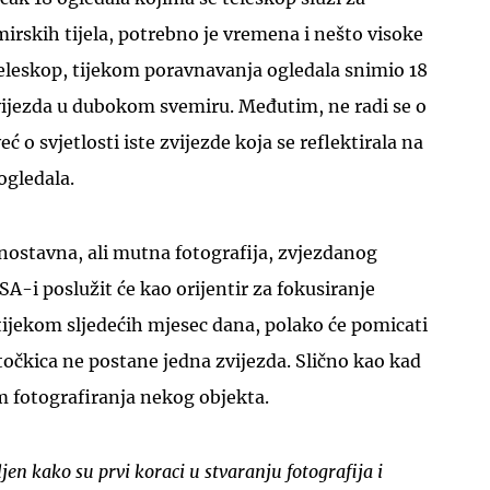
irskih tijela, potrebno je vremena i nešto visoke
leleskop, tijekom poravnavanja ogledala snimio 18
ijezda u dubokom svemiru. Međutim, ne radi se o
ć o svjetlosti iste zvijezde koja se reflektirala na
ogledala.
UKLJUČITE NOTIFIKACIJE
nostavna, ali mutna fotografija, zvjezdanog
A-i poslužit će kao orijentir za fokusiranje
 tijekom sljedećih mjesec dana, polako će pomicati
 točkica ne postane jedna zvijezda. Slično kao kad
om fotografiranja nekog objekta.
jen kako su prvi koraci u stvaranju fotografija i