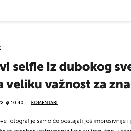
E VIJESTI
E
vi selfie iz dubokog sv
a veliku važnost za zn
22. @ 10:40
KOMENTARI
e fotografije samo će postajati još impresivnije i