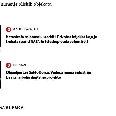
nimanje bliskih objekata.
MISIJA UGROŽENA
Katastrofa na pomolu u orbiti: Privatna letjelica koja je
trebala spasiti NASA-in teleskop otela se kontroli
14. IZDANJE
Objavljen žiri SoMo Borca: Vodeća imena industrije
biraju najbolje digitalne projekte
IMA SE PRIČA