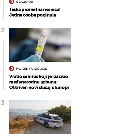
U ZAGORJU
Teška prometna nesreća!
Jedna osoba poginula
PACIJENT U IZOLACIJI
Vratio se virus koji je izazvao
međunarodnu uzbunu:
Otkriven novi slučaj u Europi