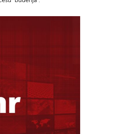
cesu "buđenja".