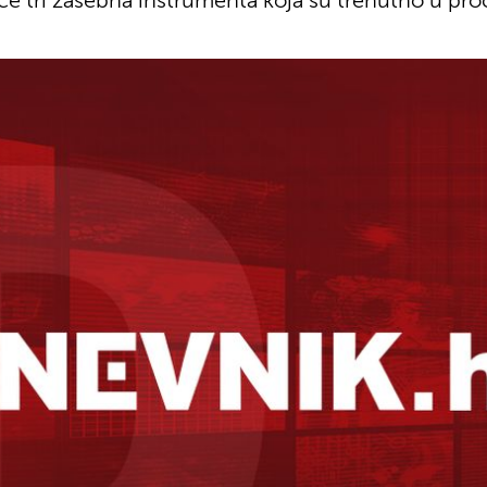
uče tri zasebna instrumenta koja su trenutno u pro