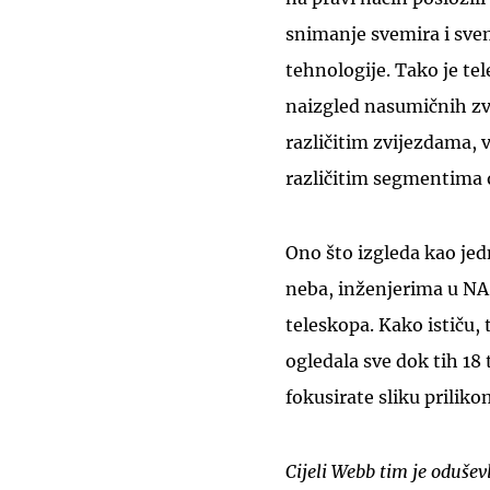
snimanje svemira i svem
tehnologije. Tako je te
naizgled nasumičnih zv
različitim zvijezdama, ve
različitim segmentima 
Ono što izgleda kao jed
neba, inženjerima u NAS
teleskopa. Kako ističu,
ogledala sve dok tih 18
fokusirate sliku prilik
Cijeli Webb tim je oduševl