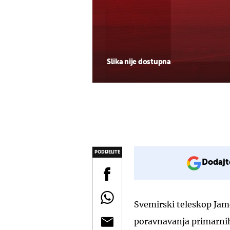
Slika nije dostupna
PODIJELITE
Dodajt
Svemirski teleskop Jame
poravnavanja primarni