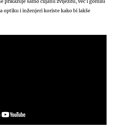
ne prikazuje samo ciljanu zvijezdu, već i gomilu
za optiku i inženjeri koriste kako bi lakše