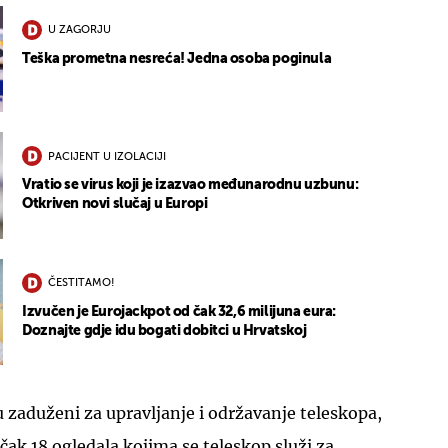
U ZAGORJU
Teška prometna nesreća! Jedna osoba poginula
PACIJENT U IZOLACIJI
Vratio se virus koji je izazvao međunarodnu uzbunu:
Otkriven novi slučaj u Europi
ČESTITAMO!
Izvučen je Eurojackpot od čak 32,6 milijuna eura:
Doznajte gdje idu bogati dobitci u Hrvatskoj
su zaduženi za upravljanje i održavanje teleskopa,
 čak 18 ogledala kojima se teleskop služi za