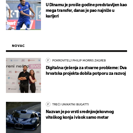
U Dinamu je prošle godine predstavljen kao
mega transfer, danas je pao najniže u
karijeri
NOVAC
POKROVITELJ PHILIP MORRIS ZAGREB
Digitalna rješenja za stvarne probleme: Dva
hrvatska projekta dobila potporu za razvoj
TREĆI UNIKATNI BUGATTI
Nazvan je po vrsti srednjovjekovnog
viteškog konja i visok samo metar