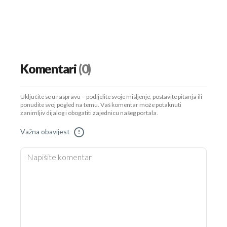
Komentari
(0)
Uključite se u raspravu – podijelite svoje mišljenje, postavite pitanja ili
ponudite svoj pogled na temu. Vaš komentar može potaknuti
zanimljiv dijalog i obogatiti zajednicu našeg portala.
Važna obavijest
!