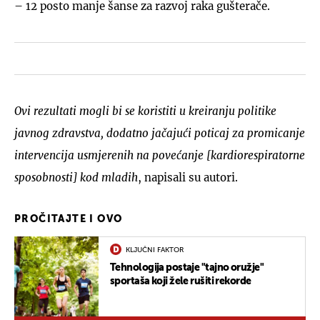
– 12 posto manje šanse za razvoj raka gušterače.
Ovi rezultati mogli bi se koristiti u kreiranju politike
javnog zdravstva, dodatno jačajući poticaj za promicanje
intervencija usmjerenih na povećanje [kardiorespiratorne
sposobnosti] kod mladih
, napisali su autori.
PROČITAJTE I OVO
KLJUČNI FAKTOR
Tehnologija postaje "tajno oružje"
sportaša koji žele rušiti rekorde