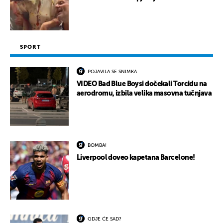
SPORT
POJAVILA SE SNIMKA
VIDEO Bad Blue Boysi dočekali Torcidu na
aerodromu, izbila velika masovna tučnjava
BOMBA!
Liverpool doveo kapetana Barcelone!
GDJE ĆE SAD?