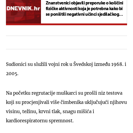
Znanstvenici objavili preporuke o količini
fizičke aktivnosti koja je potrebna kako bi
se poništili negativni učinci sjedilačkog
načina života
Sudionici su služili vojni rok u Švedskoj između 1968. i
2005.
Na početku regrutacije muškarci su prošli niz testova
koji su procjenjivali više čimbenika uključujući njihovu
visinu, težinu, krvni tlak, snagu mišića i
kardiorespiratornu spremnost.