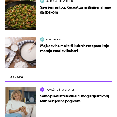
UZ RUČAK ILI VEČERU
Savršeni prilog: Recept za najfinije mahune
sa špekom
BON APPETIT!
Majke svih umaka: 5 kultnih recepata koje
moraju znati svi kuhari
ZABAVA
POKAŽITE ŠTO ZNATE!
Samo pravi intelektualci mogu riješiti ovaj
kviz bez ijedne pogreške