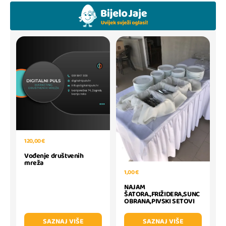
120,00 €
Vođenje društvenih
mreža
1,00 €
NAJAM
ŠATORA.,FRIŽIDERA,SUNC
OBRANA,PIVSKI SETOVI
SAZNAJ VIŠE
SAZNAJ VIŠE