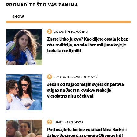
PRONAĐITE ŠTO VAS ZANIMA
SHOW
DANAS ŽIVI POVUČENO
Znate li tko je ovo? Kao dijete ostala je bez
oba roditelja, a onda i bez milijuna koje je
trebala naslijediti
"KAO DA SU NOVAK ĐOKOVIĆ"
Jedan od najpoznatijih svjetskih parova
stigao na Jadran, ovakve reakcije
vjerojatno nisu očekivali
SAMO DOBRA PISMA
Poslušajte kako to zvuči kad Nina Badrić i
Jakov Jozinović zapjevaju Oliverov hit!