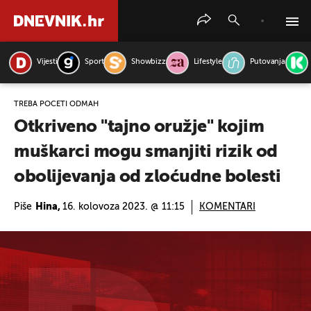
Vijesti
Sport
Showbizz
Lifestyle
Putovanja
PRETRAŽITE VIJESTI
TREBA POČETI ODMAH
Otkriveno "tajno oružje" kojim
muškarci mogu smanjiti rizik od
obolijevanja od zloćudne bolesti
Piše
Hina,
16. kolovoza 2023. @ 11:15
KOMENTARI