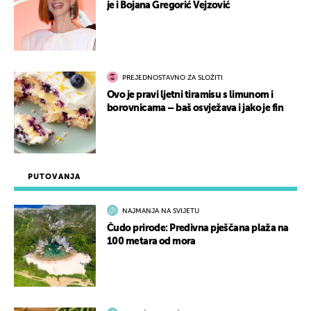
je i Bojana Gregorić Vejzović
PREJEDNOSTAVNO ZA SLOŽITI
Ovo je pravi ljetni tiramisu s limunom i
borovnicama – baš osvježava i jako je fin
PUTOVANJA
NAJMANJA NA SVIJETU
Čudo prirode: Predivna pješčana plaža na
100 metara od mora