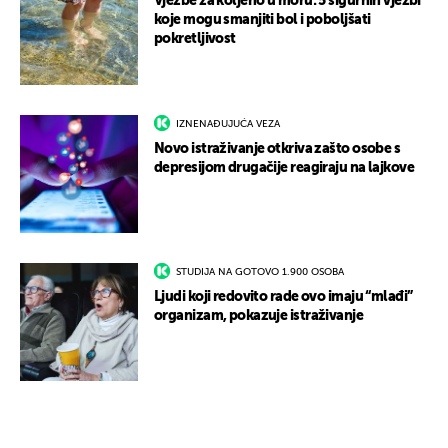
Vježbe za koljeno u moru: 5 sigurnih vježbi
koje mogu smanjiti bol i poboljšati
pokretljivost
IZNENAĐUJUĆA VEZA
Novo istraživanje otkriva zašto osobe s
depresijom drugačije reagiraju na lajkove
STUDIJA NA GOTOVO 1.900 OSOBA
Ljudi koji redovito rade ovo imaju “mlađi”
organizam, pokazuje istraživanje