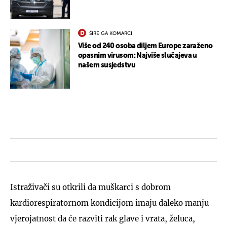
ŠIRE GA KOMARCI
Više od 240 osoba diljem Europe zaraženo
opasnim virusom: Najviše slučajeva u
našem susjedstvu
Istraživači su otkrili da muškarci s dobrom
kardiorespiratornom kondicijom imaju daleko manju
vjerojatnost da će razviti rak glave i vrata, želuca,