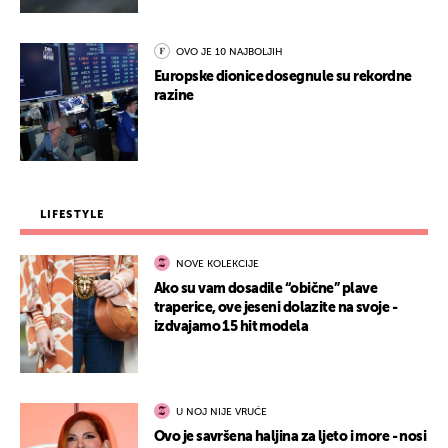
OVO JE 10 NAJBOLJIH
Europske dionice dosegnule su rekordne
razine
LIFESTYLE
NOVE KOLEKCIJE
Ako su vam dosadile “obične” plave
traperice, ove jeseni dolazite na svoje -
izdvajamo 15 hit modela
U NOJ NIJE VRUĆE
Ovo je savršena haljina za ljeto i more - nosi