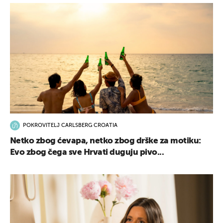
POKROVITELJ CARLSBERG CROATIA
Netko zbog ćevapa, netko zbog drške za motiku:
Evo zbog čega sve Hrvati duguju pivo...