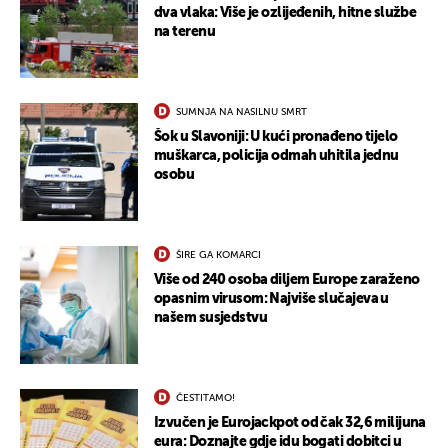
UKLJUČITE NOTIFIKACIJE
dva vlaka: Više je ozlijeđenih, hitne službe
na terenu
SUMNJA NA NASILNU SMRT
Šok u Slavoniji: U kući pronađeno tijelo
muškarca, policija odmah uhitila jednu
osobu
ŠIRE GA KOMARCI
Više od 240 osoba diljem Europe zaraženo
opasnim virusom: Najviše slučajeva u
našem susjedstvu
ČESTITAMO!
Izvučen je Eurojackpot od čak 32,6 milijuna
eura: Doznajte gdje idu bogati dobitci u