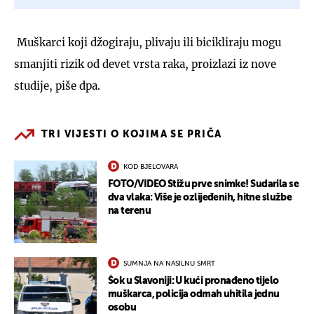
Muškarci koji džogiraju, plivaju ili bicikliraju mogu
smanjiti rizik od devet vrsta raka, proizlazi iz nove
studije, piše dpa.
TRI VIJESTI O KOJIMA SE PRIČA
KOD BJELOVARA
FOTO/VIDEO Stižu prve snimke! Sudarila se
dva vlaka: Više je ozlijeđenih, hitne službe
na terenu
SUMNJA NA NASILNU SMRT
Šok u Slavoniji: U kući pronađeno tijelo
muškarca, policija odmah uhitila jednu
osobu