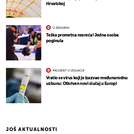
Hrvatskoj
U ZAGORJU
Teška prometna nesreća! Jedna osoba
poginula
PACIJENT U IZOLACIJI
Vratio se virus koji je izazvao međunarodnu
uzbunu: Otkriven novi slučaj u Europi
JOŠ AKTUALNOSTI