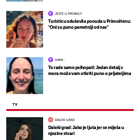
JESTE LI PROBALI?
Turisticu oduševila ponuda u Primoštenu:
"Oni su puno pametniji od nas"
HMM…
To rade samo psihopati: Jedan detalj s
mora može vam otkriti puno o prijateljima
TV
DALEKI GRAD
Daleki grad: Jako je ljuta jer se miješa u
njezine stvari