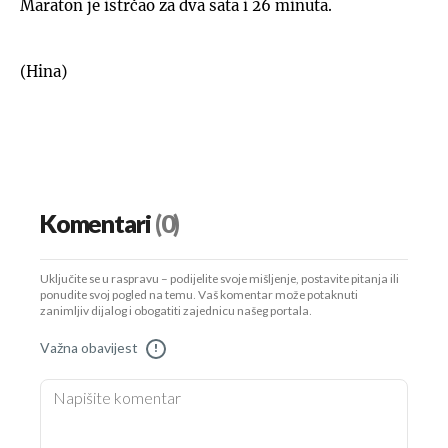
Maraton je istrčao za dva sata i 26 minuta.
(Hina)
Komentari
(0)
Uključite se u raspravu – podijelite svoje mišljenje, postavite pitanja ili
ponudite svoj pogled na temu. Vaš komentar može potaknuti
zanimljiv dijalog i obogatiti zajednicu našeg portala.
Važna obavijest
!