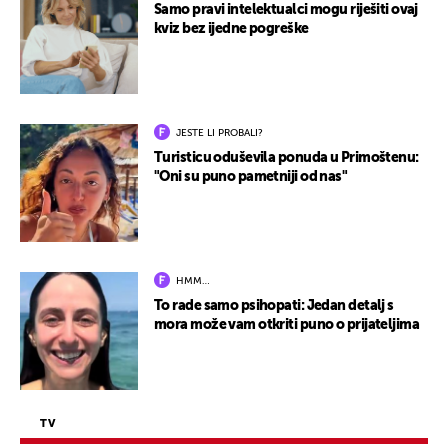
Samo pravi intelektualci mogu riješiti ovaj
kviz bez ijedne pogreške
JESTE LI PROBALI?
Turisticu oduševila ponuda u Primoštenu:
"Oni su puno pametniji od nas"
HMM…
To rade samo psihopati: Jedan detalj s
mora može vam otkriti puno o prijateljima
TV