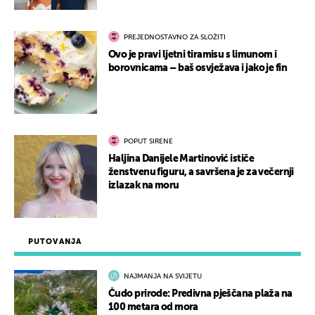
PREJEDNOSTAVNO ZA SLOŽITI
Ovo je pravi ljetni tiramisu s limunom i
borovnicama – baš osvježava i jako je fin
POPUT SIRENE
Haljina Danijele Martinović ističe
ženstvenu figuru, a savršena je za večernji
izlazak na moru
PUTOVANJA
NAJMANJA NA SVIJETU
Čudo prirode: Predivna pješčana plaža na
100 metara od mora