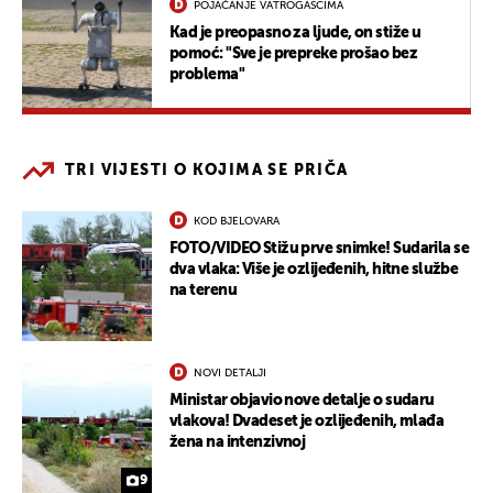
POJAČANJE VATROGASCIMA
Kad je preopasno za ljude, on stiže u
pomoć: "Sve je prepreke prošao bez
problema"
TRI VIJESTI O KOJIMA SE PRIČA
KOD BJELOVARA
FOTO/VIDEO Stižu prve snimke! Sudarila se
dva vlaka: Više je ozlijeđenih, hitne službe
na terenu
NOVI DETALJI
Ministar objavio nove detalje o sudaru
vlakova! Dvadeset je ozlijeđenih, mlađa
žena na intenzivnoj
9