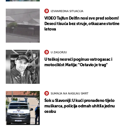
IZVANREDNA SITUACIJA
VIDEO Tajfun Delfin nosi sve pred sobom!
Deseci tisuća bez struje, otkazane stotine
letova
U ZAGORJU
U teškoj nesreći poginuo vatrogasac i
motociklst Matija: "Ostavio je trag"
SUMNJA NA NASILNU SMRT
Šok u Slavoniji: U kući pronađeno tijelo
muškarca, policija odmah uhitila jednu
osobu