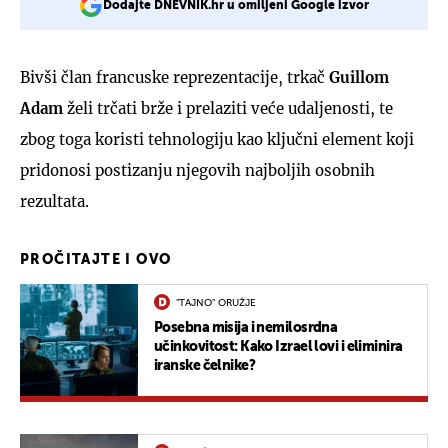
Dodajte DNEVNIK.hr u omiljeni Google izvor
Bivši član francuske reprezentacije, trkač
Guillom
Adam
želi trčati brže i prelaziti veće udaljenosti, te
zbog toga koristi tehnologiju kao ključni element koji
pridonosi postizanju njegovih najboljih osobnih
rezultata.
PROČITAJTE I OVO
"TAJNO" ORUŽJE
Posebna misija i nemilosrdna
učinkovitost: Kako Izrael lovi i eliminira
iranske čelnike?