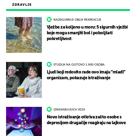
ZDRAVLJE
NAJSIGURNIJI OBLIK REKREACIJE
Vježbe za koljeno u moru: 5 sigurnih vježbi
koje mogu smanjiti bol i poboljšati
pokretljivost
STUDIJA NA GOTOVO 1.900 OSOBA
Ljudi koji redovito rade ovo imaju “mlađi”
organizam, pokazuje istraživanje
IZNENAĐUJUĆA VEZA
Novo istraživanje otkriva zašto osobe s
depresijom drugačije reagiraju na lajkove