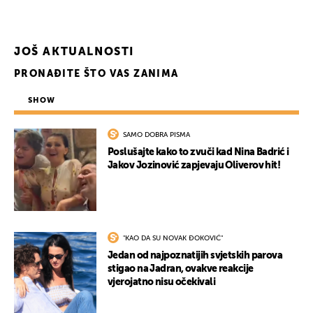
JOŠ AKTUALNOSTI
PRONAĐITE ŠTO VAS ZANIMA
SHOW
SAMO DOBRA PISMA
Poslušajte kako to zvuči kad Nina Badrić i
Jakov Jozinović zapjevaju Oliverov hit!
"KAO DA SU NOVAK ĐOKOVIĆ"
Jedan od najpoznatijih svjetskih parova
stigao na Jadran, ovakve reakcije
vjerojatno nisu očekivali