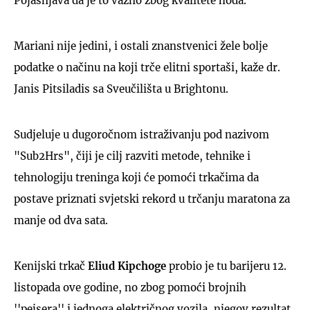
Pojašnjava da je to važno zbog kvalitete hoda.
Mariani nije jedini, i ostali znanstvenici žele bolje
podatke o načinu na koji trče elitni sportaši, kaže dr.
Janis Pitsiladis sa Sveučilišta u Brightonu.
Sudjeluje u dugoročnom istraživanju pod nazivom
"Sub2Hrs", čiji je cilj razviti metode, tehnike i
tehnologiju treninga koji će pomoći trkačima da
postave priznati svjetski rekord u trčanju maratona za
manje od dva sata.
Kenijski trkač
Eliud Kipchoge
probio je tu barijeru 12.
listopada ove godine, no zbog pomoći brojnih
''pejsera'' i jednoga električnog vozila, njegov rezultat