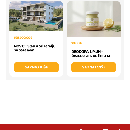
525.000,00 €
10,00 €
NOVO!! Stan u prizemlju
sa bazenom
DEODORA LIMUN -
Dezodorans od limuna
SAZNAJ VIŠE
SAZNAJ VIŠE