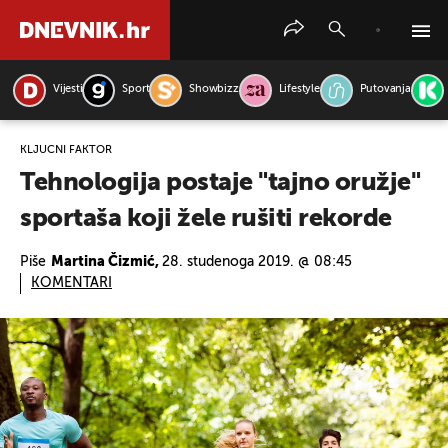
Vijesti
Sport
Showbizz
Lifestyle
Putovanja
PRETRAŽITE VIJESTI
KLJUČNI FAKTOR
Tehnologija postaje "tajno oružje"
sportaša koji žele rušiti rekorde
Piše
Martina Čizmić,
28. studenoga 2019. @ 08:45
KOMENTARI