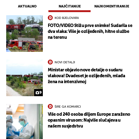
AKTUALNO
NAJČITANIJE
NAJKOMENTIRANIJE
KOD BJELOVARA
FOTO/VIDEO Stižu prve snimke! Sudarila se
dva vlaka: Više je ozlijeđenih, hitne službe
na terenu
NOVI DETALJI
Ministar objavio nove detalje o sudaru
vlakova! Dvadeset je ozlijeđenih, mlađa
žena na intenzivnoj
9
ŠIRE GA KOMARCI
Više od 240 osoba diljem Europe zaraženo
opasnim virusom: Najviše slučajeva u
našem susjedstvu