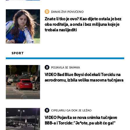
DANAS ŽIVI POVUČENO
Znate li tko je ovo? Kao dijete ostala je bez
oba roditelja, a onda i bez milijuna koje je
trebala naslijediti
SPORT
POJAVILA SE SNIMKA
VIDEO Bad Blue Boysi dočekali Torcidu na
aerodromu, izbila velika masovna tučnjava
CIPELARILI GA DOK JE LEŽAO
VIDEO Pojavila se nova snimka tučnjave
BBB-a i Torcide: "Je*ote, pa ubit će ga!"