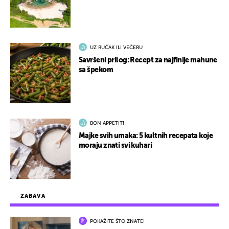
UZ RUČAK ILI VEČERU
Savršeni prilog: Recept za najfinije mahune
sa špekom
BON APPETIT!
Majke svih umaka: 5 kultnih recepata koje
moraju znati svi kuhari
ZABAVA
POKAŽITE ŠTO ZNATE!