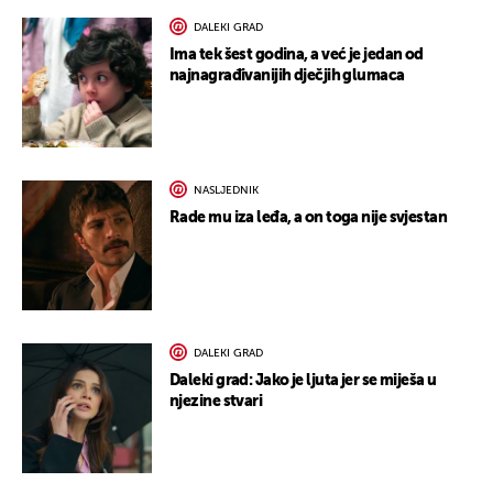
DALEKI GRAD
Ima tek šest godina, a već je jedan od
najnagrađivanijih dječjih glumaca
NASLJEDNIK
Rade mu iza leđa, a on toga nije svjestan
DALEKI GRAD
Daleki grad: Jako je ljuta jer se miješa u
njezine stvari