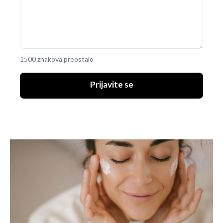
1500 znakova preostalo
Prijavite se