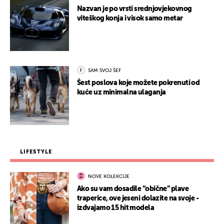
Nazvan je po vrsti srednjovjekovnog
viteškog konja i visok samo metar
SAM SVOJ ŠEF
Šest poslova koje možete pokrenuti od
kuće uz minimalna ulaganja
LIFESTYLE
NOVE KOLEKCIJE
Ako su vam dosadile “obične” plave
traperice, ove jeseni dolazite na svoje -
izdvajamo 15 hit modela