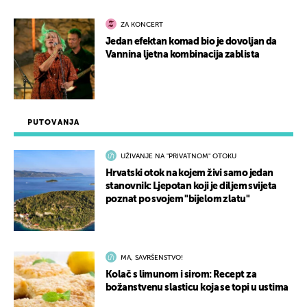
ZA KONCERT
Jedan efektan komad bio je dovoljan da
Vannina ljetna kombinacija zablista
PUTOVANJA
UŽIVANJE NA "PRIVATNOM" OTOKU
Hrvatski otok na kojem živi samo jedan
stanovnik: Ljepotan koji je diljem svijeta
poznat po svojem "bijelom zlatu"
MA, SAVRŠENSTVO!
Kolač s limunom i sirom: Recept za
božanstvenu slasticu koja se topi u ustima