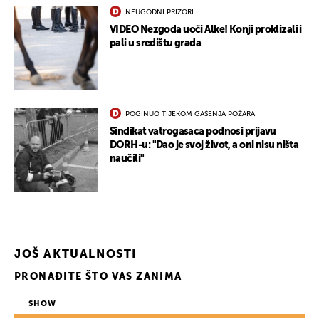
NEUGODNI PRIZORI
VIDEO Nezgoda uoči Alke! Konji proklizali i
pali u središtu grada
POGINUO TIJEKOM GAŠENJA POŽARA
Sindikat vatrogasaca podnosi prijavu
DORH-u: "Dao je svoj život, a oni nisu ništa
naučili"
JOŠ AKTUALNOSTI
PRONAĐITE ŠTO VAS ZANIMA
SHOW