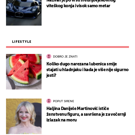
Nazvan je po vrsti srednjovjekovnog
viteškog konja i visok samo metar
LIFESTYLE
DOBRO JE ZNATI
Koliko dugo narezana lubenica smije
stajati u hladnjaku i kada je više nije sigurno
jesti?
POPUT SIRENE
Haljina Danijele Martinović ističe
ženstvenu figuru, a savršena je za večernji
izlazak na moru