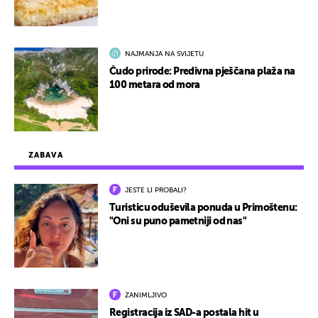
NAJMANJA NA SVIJETU
Čudo prirode: Predivna pješčana plaža na
100 metara od mora
ZABAVA
JESTE LI PROBALI?
Turisticu oduševila ponuda u Primoštenu:
"Oni su puno pametniji od nas"
ZANIMLJIVO
Registracija iz SAD-a postala hit u