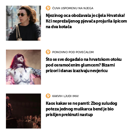
ČUVA USPOMENU NA NJEGA
Njezinog oca obožavala je cijela Hrvatska!
Kći neprežaljenog pjevača projurila špicom
na dva kotača
PONOVNO POD POVEĆALOM
Što se sve događalo na hrvatskom otoku
pod osramoćenim glumcem? Bizarni
prizori i danas izazivaju nevjericu
KAKVIH LJUDI IMA!
Kaos kakav se ne pamti: Zbog suludog
poteza jednog muškarca bend je bio
prisiljen prekinuti nastup