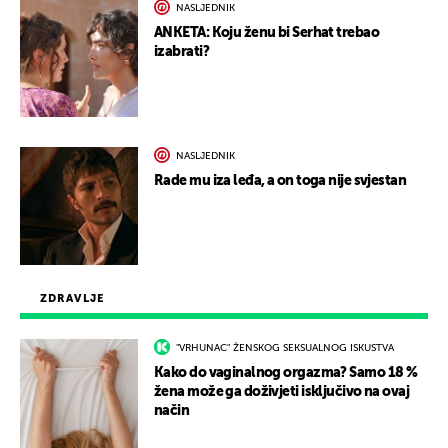
NASLJEDNIK
ANKETA: Koju ženu bi Serhat trebao
izabrati?
NASLJEDNIK
Rade mu iza leđa, a on toga nije svjestan
ZDRAVLJE
"VRHUNAC" ŽENSKOG SEKSUALNOG ISKUSTVA
Kako do vaginalnog orgazma? Samo 18 %
žena može ga doživjeti isključivo na ovaj
način