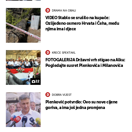
DRAMA NA OBALI
VIDEO Stablo se srušilo na kupače:
Ozlijeđeno osmero Hrvata i Čeha, među
njima ima i djece
KREĆE SPEKTAKL
FOTOGALERIJA Državni vrh stigao na Alku:
Pogledajte susret Plenkovića i Milanovića
22
DOBRA VIJEST
Plenković potvrdio: Ovo su nove cijene
goriva, a ima još jedna promjena