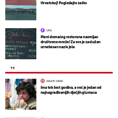
Hrvatskoj! Pogledajte zašto
UPS!
Meni domaćeg restorana nasmijao
društvene mreže! Za sve je zaslužan
urnebesan naziv jela
TV
DALEKI GRAD
Ima tek šest godina, a već je jedan od
najnagrađivanijih dječjih glumaca