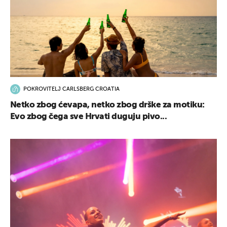
POKROVITELJ CARLSBERG CROATIA
Netko zbog ćevapa, netko zbog drške za motiku:
Evo zbog čega sve Hrvati duguju pivo...