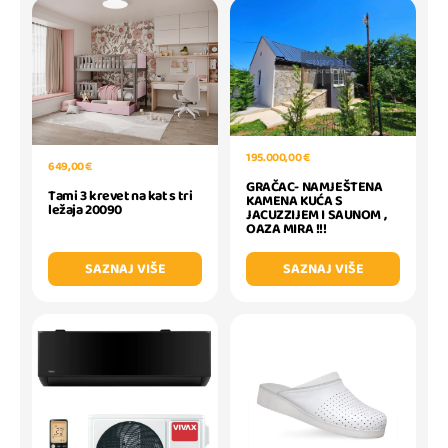
195.000,00 €
649,00 €
GRAČAC- NAMJEŠTENA
Tami 3 krevet na kat s tri
KAMENA KUĆA S
ležaja 20090
JACUZZIJEM I SAUNOM ,
OAZA MIRA !!!
SAZNAJ VIŠE
SAZNAJ VIŠE