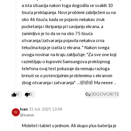
a ista situacija nakon toga dogodila se svakih 10
tisuća preklapanja. Novi problemi zabilježeni su na
oko 46 tisuća, kada se pojavio nekakav zvuk
pucketanja i škripanja pri savijanju ekrana, a
zanimljivo je to da se na oko 75 tisuća
otvaranja/zatvaranja pojavila nekakva crna
tekućina koja je izašla iz ekrana. "
Nakon svega
ovoga novinar na kraju zaključuje:
"Za sve one koji
razmišljaju o kupovini Samsungova preklopnog
telefona ovaj test pokazuje da nemaju razloga
brinuti se o potencijalnim problemima s ekranom
zbog otvaranja i zatvaranja".
...🤣🤣🤣 Ma neeee ...
0
0
ODGOVORITE
Ivan
11. kol. 2025 13:04
IV
@ivanm
Mobitel i tablet u jednom. Ali skupo plus baterija je