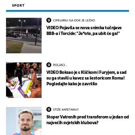
SPORT
CIPELARILI GA DOK JE LEŽAO
VIDEO Pojavila se nova snimka tučnjave
BBB-a i Torcide: "Je*ote, pa ubit će ga!"
POLJACI...
VIDEO Boksao je s Kličkom i Furyjem, a sad
su ga stavili u kavez sa šestoricom Roma!
Pogledajte kako je završilo
STIŽE KAPETANU?
Stoper Vatrenih pred transferom u jedan od
najvećih svjetskih klubova?