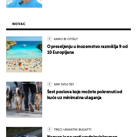
NOVAC
KAMO BI OTIŠLI?
O preseljenju u inozemstvo razmišlja 9 od
10 Europljana
SAM SVOJ ŠEF
Šest poslova koje možete pokrenuti od
kuće uz minimalna ulaganja
TREĆI UNIKATNI BUGATTI