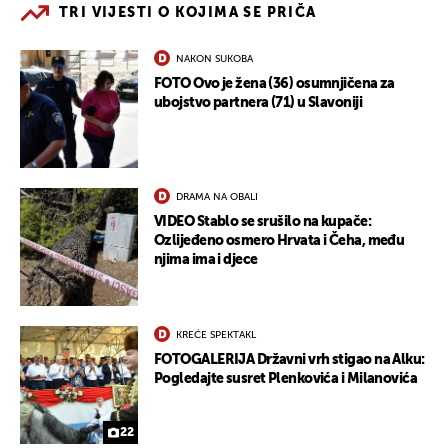
TRI VIJESTI O KOJIMA SE PRIČA
NAKON SUKOBA
FOTO Ovo je žena (36) osumnjičena za
ubojstvo partnera (71) u Slavoniji
DRAMA NA OBALI
VIDEO Stablo se srušilo na kupače:
Ozlijeđeno osmero Hrvata i Čeha, među
njima ima i djece
KREĆE SPEKTAKL
FOTOGALERIJA Državni vrh stigao na Alku:
Pogledajte susret Plenkovića i Milanovića
22