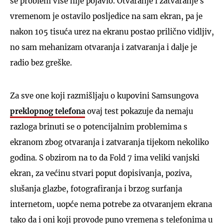
se problem više nije pojavio. Otvaranje i zatvaranje s
vremenom je ostavilo posljedice na sam ekran, pa je
nakon 105 tisuća urez na ekranu postao prilično vidljiv,
no sam mehanizam otvaranja i zatvaranja i dalje je
radio bez greške.
Za sve one koji razmišljaju o kupovini Samsungova
preklopnog telefona
ovaj test pokazuje da nemaju
razloga brinuti se o potencijalnim problemima s
ekranom zbog otvaranja i zatvaranja tijekom nekoliko
godina. S obzirom na to da Fold 7 ima veliki vanjski
ekran, za većinu stvari poput dopisivanja, poziva,
slušanja glazbe, fotografiranja i brzog surfanja
internetom, uopće nema potrebe za otvaranjem ekrana
tako da i oni koji provode puno vremena s telefonima u