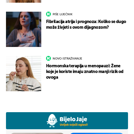
PIŠE LIJEČNIK
Fibrilacija atrija i prognoza: Koliko se dugo
može živjeti s ovom dijagnozom?
NOVO ISTRAŽIVANJE
Hormonska terapija u menopauzi: Žene
koje je koriste imaju znatno manji rizik od
ovoga