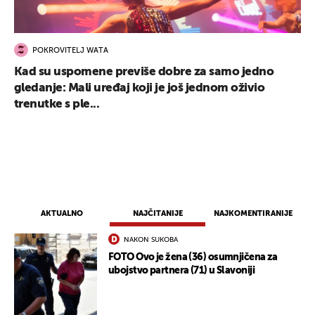
POKROVITELJ WATA
Kad su uspomene previše dobre za samo jedno
gledanje: Mali uređaj koji je još jednom oživio
trenutke s ple...
AKTUALNO
NAJČITANIJE
NAJKOMENTIRANIJE
NAKON SUKOBA
FOTO Ovo je žena (36) osumnjičena za
ubojstvo partnera (71) u Slavoniji
UKLJUČITE NOTIFIKACIJE