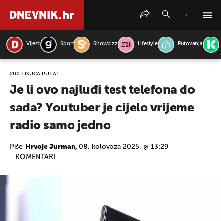
Vijesti
Sport
Showbizz
Lifestyle
Putovanja
PRETRAŽITE VIJESTI
200 TISUĆA PUTA!
Je li ovo najluđi test telefona do
sada? Youtuber je cijelo vrijeme
radio samo jedno
Piše
Hrvoje Jurman,
08. kolovoza 2025. @ 13:29
KOMENTARI