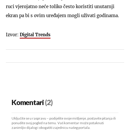
ruci vjerojatno neće toliko često koristiti unutarnji
ekran pa bi s ovim uređajem mogli uživati godinama.
Izvor:
Digital Trends
Komentari
(2)
Uključite se u raspravu – podijelite svoje mišljenje, postavite pitanja ili
ponudite svoj pogled na temu. Vaš komentar može potaknuti
zanimljiv dijalog i obogatiti zajednicu našeg portala.