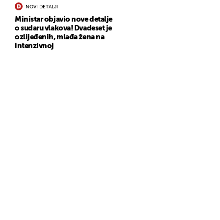
NOVI DETALJI
Ministar objavio nove detalje
o sudaru vlakova! Dvadeset je
ozlijeđenih, mlađa žena na
intenzivnoj