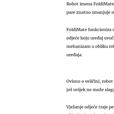
Robot imena FoldiMate 
pare znatno smanjuje na
FoldiMate funkcionira n
odjeće koju uređaj uvuč
mehanizam u obliku robo
uređaja.
Ovisno o veličini, robo
još uvijek ne može slaga
Vješanje odjeće traje p