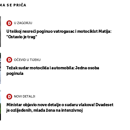
IMA SE PRIČA
U ZAGORJU
U teškoj nesreći poginuo vatrogasac i motociklst Matija:
"Ostavio je trag"
OČEVID U TIJEKU
Težak sudar motocikla i automobila: Jedna osoba
poginula
NOVI DETALJI
Ministar objavio nove detalje o sudaru vlakova! Dvadeset
je ozlijeđenih, mlađa žena na intenzivnoj