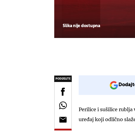
Slika nije dostupna
PODIJELITE
Dodajt
Perilice i sušilice rublj
uređaj koji odlično slaž