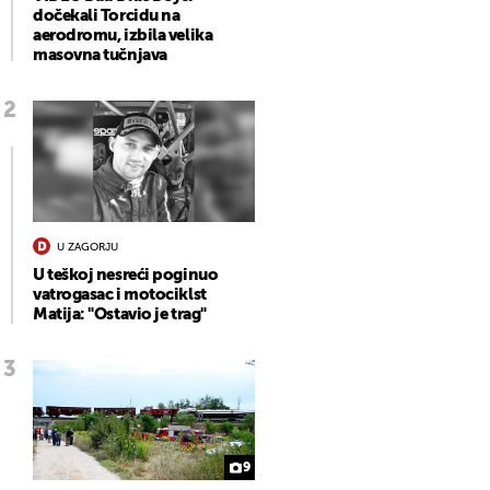
dočekali Torcidu na
aerodromu, izbila velika
masovna tučnjava
U ZAGORJU
U teškoj nesreći poginuo
vatrogasac i motociklst
Matija: "Ostavio je trag"
9