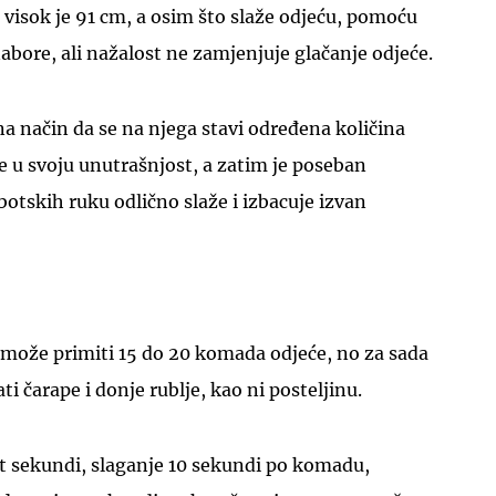
visok je 91 cm, a osim što slaže odjeću, pomoću
bore, ali nažalost ne zamjenjuje glačanje odjeće.
a način da se na njega stavi određena količina
e u svoju unutrašnjost, a zatim je poseban
tskih ruku odlično slaže i izbacuje izvan
t može primiti 15 do 20 komada odjeće, no za sada
ti čarape i donje rublje, kao ni posteljinu.
et sekundi, slaganje 10 sekundi po komadu,