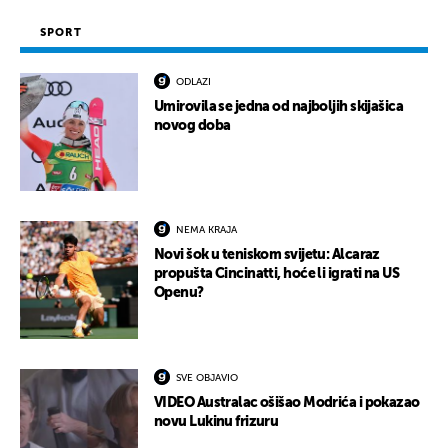
SPORT
ODLAZI
Umirovila se jedna od najboljih skijašica
novog doba
NEMA KRAJA
Novi šok u teniskom svijetu: Alcaraz
propušta Cincinatti, hoće li igrati na US
Openu?
SVE OBJAVIO
VIDEO Australac ošišao Modrića i pokazao
novu Lukinu frizuru