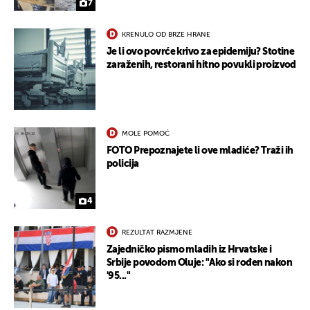
7
KRENULO OD BRZE HRANE
Je li ovo povrće krivo za epidemiju? Stotine
zaraženih, restorani hitno povukli proizvod
MOLE POMOĆ
FOTO Prepoznajete li ove mladiće? Traži ih
policija
4
REZULTAT RAZMJENE
Zajedničko pismo mladih iz Hrvatske i
Srbije povodom Oluje: "Ako si rođen nakon
'95..."