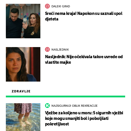
DALEKI GRAD
Sreći nema kraja! Napokon su saznali spol
djeteta
NASLJEDNIK
Nasljednik: Nije očekivala takve uvrede od
vlastite majke
ZDRAVLJE
NAJSIGURNIJI OBLIK REKREACIJE
Vježbe za koljeno u moru: 5 sigurnih vježbi
koje mogu smanjiti bol i poboljšati
pokretljivost