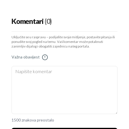
Komentari
(0)
Uključite se u raspravu – podijelite svoje mišljenje, postavite pitanja ili
ponudite svoj pogled na temu. Vaš komentar može potaknuti
zanimljiv dijalog i obogatiti zajednicu našeg portala.
Važna obavijest
!
1500 znakova preostalo