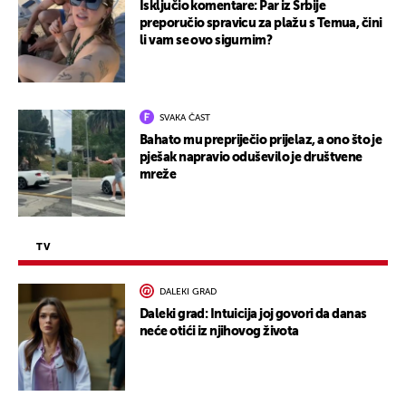
Isključio komentare: Par iz Srbije
preporučio spravicu za plažu s Temua, čini
li vam se ovo sigurnim?
SVAKA ČAST
Bahato mu prepriječio prijelaz, a ono što je
pješak napravio oduševilo je društvene
mreže
TV
DALEKI GRAD
Daleki grad: Intuicija joj govori da danas
neće otići iz njihovog života