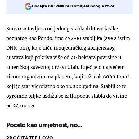
Dodajte DNEVNIK.hr u omiljeni Google izvor
Šuma sastavljena od jednog stabla drhtave jasike,
poznatog kao Pando, ima 47.000 stabljika (sve s istim
DNK-om), koje niču iz zajedničkog korijenskog
sustava koji pokriva više od 40 hektara površine u
američkoj saveznoj državi Utah. Riječ je o najvećem
živom organizmu na planetu, koji teži čak 6000 tona i
koji je star vjerojatno oko 12.000 godina. Stabljike te
ogromne biljke uzdižu se iz tla poput stabla do visine
od 24 metra.
Počelo kao umjetnost, no...
PROČITAJTE I OVO