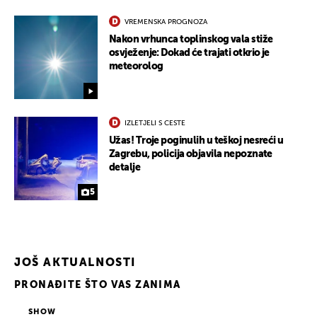
VREMENSKA PROGNOZA
Nakon vrhunca toplinskog vala stiže
osvježenje: Dokad će trajati otkrio je
meteorolog
IZLETJELI S CESTE
Užas! Troje poginulih u teškoj nesreći u
Zagrebu, policija objavila nepoznate
detalje
5
JOŠ AKTUALNOSTI
PRONAĐITE ŠTO VAS ZANIMA
SHOW