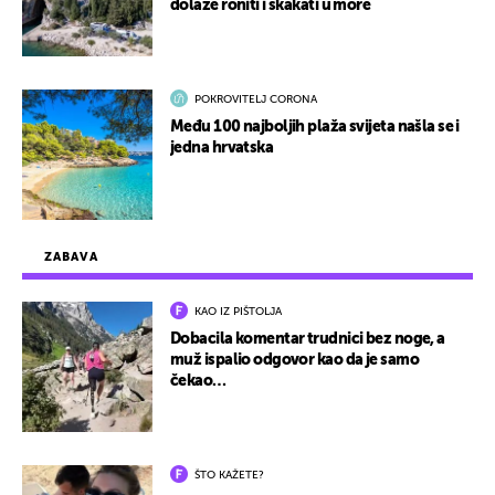
dolaze roniti i skakati u more
POKROVITELJ CORONA
Među 100 najboljih plaža svijeta našla se i
jedna hrvatska
ZABAVA
KAO IZ PIŠTOLJA
Dobacila komentar trudnici bez noge, a
muž ispalio odgovor kao da je samo
čekao…
ŠTO KAŽETE?