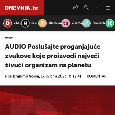
Vijesti
Sport
Showbizz
Lifestyle
Putovanja
PRETRAŽITE VIJESTI
WOW!
AUDIO Poslušajte proganjajuće
zvukove koje proizvodi najveći
živući organizam na planetu
Piše
Branimir Vorša,
17. svibnja 2023. @ 12:41
KOMENTARI