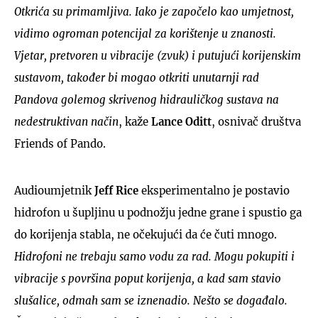
Otkrića su primamljiva. Iako je započelo kao umjetnost,
vidimo ogroman potencijal za korištenje u znanosti.
Vjetar, pretvoren u vibracije (zvuk) i putujući korijenskim
sustavom, također bi mogao otkriti unutarnji rad
Pandova golemog skrivenog hidrauličkog sustava na
nedestruktivan način
, kaže
Lance Oditt
, osnivač društva
Friends of Pando.
Audioumjetnik
Jeff Rice
eksperimentalno je postavio
hidrofon u šupljinu u podnožju jedne grane i spustio ga
do korijenja stabla, ne očekujući da će čuti mnogo.
Hidrofoni ne trebaju samo vodu za rad. Mogu pokupiti i
vibracije s površina poput korijenja, a kad sam stavio
slušalice, odmah sam se iznenadio. Nešto se događalo.