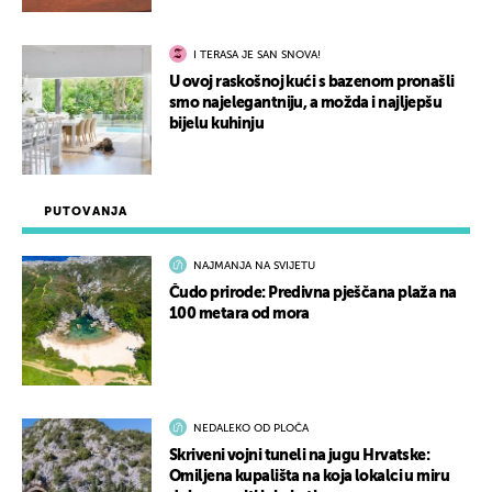
I TERASA JE SAN SNOVA!
U ovoj raskošnoj kući s bazenom pronašli
smo najelegantniju, a možda i najljepšu
bijelu kuhinju
PUTOVANJA
NAJMANJA NA SVIJETU
Čudo prirode: Predivna pješčana plaža na
100 metara od mora
NEDALEKO OD PLOČA
Skriveni vojni tuneli na jugu Hrvatske:
Omiljena kupališta na koja lokalci u miru