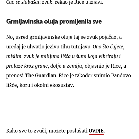
Čuo se slabašan zvuk
, rekao je Rice u izjavi.
Grmljavinska oluja promijenila sve
No, usred grmljavinske oluje taj se zvuk pojačao, a
uređaj je uhvatio jezivu tihu tutnjavu.
Ono što čujete,
mislim, zvuk
je
milijuna lišća u šumi koja vibriraju i
prolaze kroz grane, dolje u zemlju
, objasnio je Rice, a
prenosi
The Guardian
. Rice je također snimio Pandovo
lišće, koru i okolni ekosustav.
Kako sve to zvuči, možete poslušati
OVDJE
.