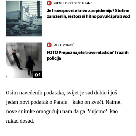
KRENULO OD BRZE HRANE
Je li ovo povrće krivo za epidemiju? Stotine
zaraženih, restorani hitno povukli proizvod
MOLE POMOĆ
FOTO Prepoznajete li ove mladiće? Traži ih
policija
4
Osim navedenih podataka, svijet je sad dobio i još
jedan novi podatak o Pandu - kako on zvuči. Naime,
nove snimke omogućuju nam da ga ''čujemo'' kao
nikad dosad.