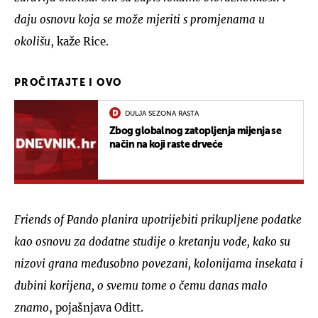
daju osnovu koja se može mjeriti s promjenama u
okolišu
, kaže Rice.
PROČITAJTE I OVO
DULJA SEZONA RASTA
Zbog globalnog zatopljenja mijenja se
način na koji raste drveće
Friends of Pando planira upotrijebiti prikupljene podatke
kao osnovu za dodatne studije o kretanju vode, kako su
nizovi grana međusobno povezani, kolonijama insekata i
dubini korijena, o svemu tome o čemu danas malo
znamo
, pojašnjava Oditt.