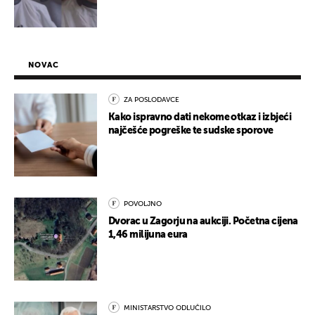
NOVAC
ZA POSLODAVCE
Kako ispravno dati nekome otkaz i izbjeći
najčešće pogreške te sudske sporove
POVOLJNO
Dvorac u Zagorju na aukciji. Početna cijena
1,46 milijuna eura
MINISTARSTVO ODLUČILO