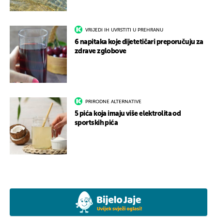
VRIJEDI IH UVRSTITI U PREHRANU
6 napitaka koje dijetetičari preporučuju za
zdrave zglobove
PRIRODNE ALTERNATIVE
5 pića koja imaju više elektrolita od
sportskih pića