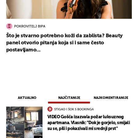
POKROVITELJ BIPA
Što je stvarno potrebno koži da zablista? Beauty
panel otvorio pitanja koja si i same često
postavljamo...
UKLJUČITE NOTIFIKACIJE
AKTUALNO
NAJČITANIJE
NAJKOMENTIRANIJE
STIGAO I ŠOK S BOOKINGA
VIDEO Gošća izazvala požar luksuznog
apartmana. Vlasnik: "Dok je gorjelo, smijali
su se, pili i pokazivali mi srednji prst"