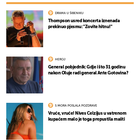
DRAMA U ŠIBENIKU
Thompson usred koncerta iznenada
prekinuo pjesmu: "Zovite hitnu!"
HEROJ
General pobjednik: Gdje i što 31 godinu
nakon Oluje radi general Ante Gotovina?
S MORA POSLALA POZDRAVE
Vruće, vruće! Nives Celzijus u vatrenom
kupaćem malo je toga prepustila mašti