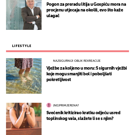
Pogon za preradu litija u Gospiću mora na
procjenu utjecaja na okoliš, evo što kaže
ulagač
LIFESTYLE
NAJSIGURNIJI OBLIK REKREACIJE
Vježbe za koljeno u moru: 5 sigurnih vježbi
koje mogu smanjiti bol i poboljšati
pokretljivost
(NE)PRIMJERENA?
Svećenik kritizirao kratku odjeću usred
toplinskog vala, slažete li se s njim?