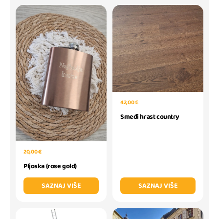
42,00 €
Smeđi hrast country
20,00 €
Pljoska (rose gold)
SAZNAJ VIŠE
SAZNAJ VIŠE