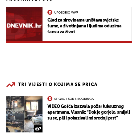
UPOZORIO WWF
Glad za sirovinama uništava svjetske
šume, a životinjama i ljudima oduzima
šansu za život
TRI VIJESTI O KOJIMA SE PRIČA
STIGAO I ŠOK S BOOKINGA
VIDEO Gošća izazvala požar luksuznog
apartmana. Vlasnik: "Dok je gorjelo, smijali
su se, pili i pokazivali mi srednji prst"
7