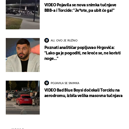
VIDEO Pojavila se nova snimka tučnjave
BBB-a i Torcide: "Je*ote, pa ubit će ga!"
AU, OVO JE RUŽNO
Poznati analitičar popljuvao Hrgovića:
"Lako ga je pogoditi, ne kreće se, ne koristi
noge..."
POJAVILA SE SNIMKA
VIDEO Bad Blue Boysi dočekali Torcidu na
aerodromu, izbila velika masovna tučnjava