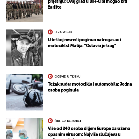
prijetnju: Ovaj grad u BiH-u bi mogao biti
žarište
U ZAGORJU
UKLJUČITE NOTIFIKACIJE
U teškoj nesreći poginuo vatrogasac i
motociklst Matija: "Ostavio je trag"
OČEVID U TIJEKU
Težak sudar motocikla i automobila: Jedna
osoba poginula
ŠIRE GA KOMARCI
Više od 240 osoba diljem Europe zaraženo
opasnim virusom: Najviše slučajeva u