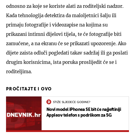
odnosno za koje se koriste alati za roditeljski nadzor.
Kada tehnologija detektira da maloljetnici šalju ili
primaju fotografije i videozapise na kojima su
prikazani intimni dijelovi tijela, te će fotografije biti
zamućene, a na ekranu će se prikazati upozorenje. Ako
dijete zaista odluči pogledati takav sadržaj ili ga poslati
drugim korisnicima, ista poruka proslijedit će se i
roditeljima.
PROČITAJTE I OVO
STIŽE SLJEDEĆE GODINE?
Novi model iPhonea SE bit će najjeftiniji
Appleov telefon s podrškom za 5G