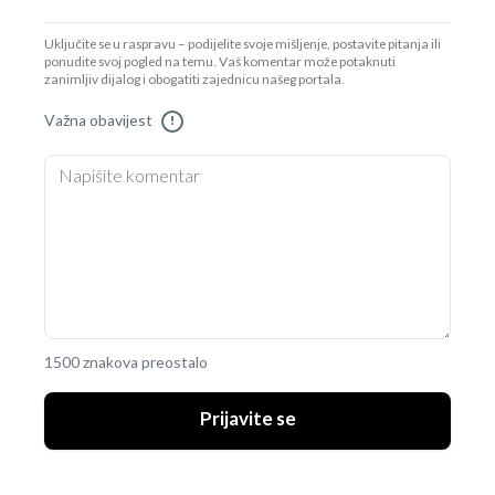
Uključite se u raspravu – podijelite svoje mišljenje, postavite pitanja ili
ponudite svoj pogled na temu. Vaš komentar može potaknuti
zanimljiv dijalog i obogatiti zajednicu našeg portala.
Važna obavijest
!
1500 znakova preostalo
Prijavite se