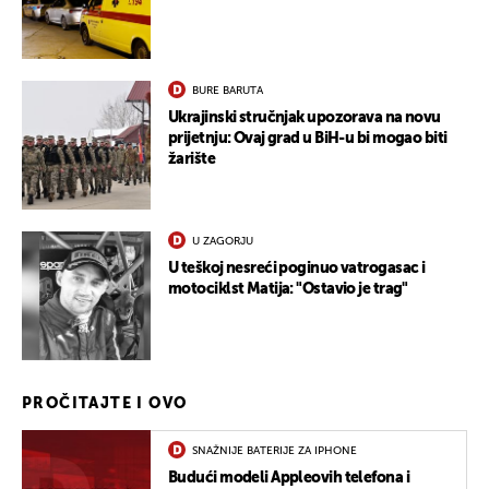
BURE BARUTA
Ukrajinski stručnjak upozorava na novu
prijetnju: Ovaj grad u BiH-u bi mogao biti
žarište
U ZAGORJU
U teškoj nesreći poginuo vatrogasac i
motociklst Matija: "Ostavio je trag"
PROČITAJTE I OVO
SNAŽNIJE BATERIJE ZA IPHONE
Budući modeli Appleovih telefona i