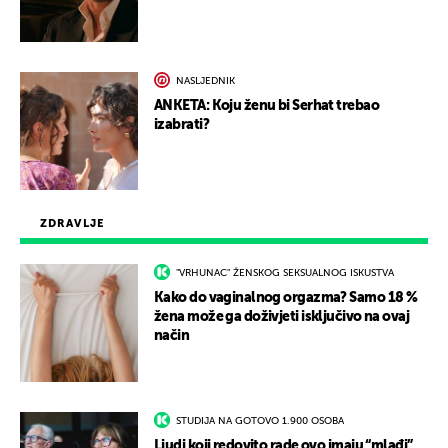
NASLJEDNIK
ANKETA: Koju ženu bi Serhat trebao
izabrati?
ZDRAVLJE
"VRHUNAC" ŽENSKOG SEKSUALNOG ISKUSTVA
Kako do vaginalnog orgazma? Samo 18 %
žena može ga doživjeti isključivo na ovaj
način
STUDIJA NA GOTOVO 1.900 OSOBA
Ljudi koji redovito rade ovo imaju “mlađi”