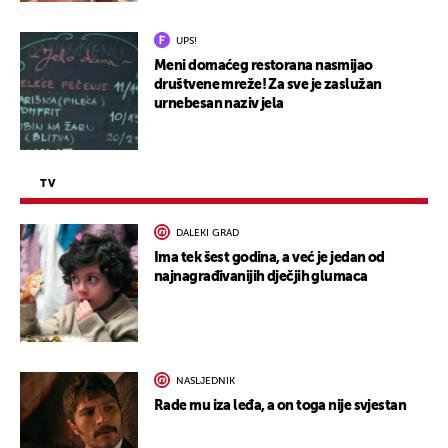
UPS!
Meni domaćeg restorana nasmijao
društvene mreže! Za sve je zaslužan
urnebesan naziv jela
TV
DALEKI GRAD
Ima tek šest godina, a već je jedan od
najnagrađivanijih dječjih glumaca
NASLJEDNIK
Rade mu iza leđa, a on toga nije svjestan