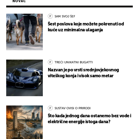
NOVAC
SAM SVOJ ŠEF
Šest poslova koje možete pokrenuti od
kuće uz minimalna ulaganja
TREĆI UNIKATNI BUGATTI
Nazvan je po vrsti srednjovjekovnog
viteškog konja i visok samo metar
SUSTAV OVISI O PRIRODI
Što kada jednog dana ostanemo bez vode i
električne energije istoga dana?