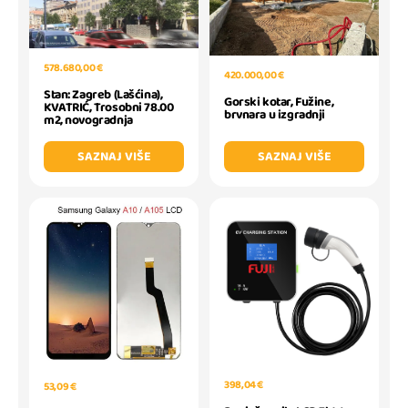
578.680,00 €
420.000,00 €
Stan: Zagreb (Lašćina),
Gorski kotar, Fužine,
KVATRIĆ, Trosobni 78.00
brvnara u izgradnji
m2, novogradnja
SAZNAJ VIŠE
SAZNAJ VIŠE
398,04 €
53,09 €