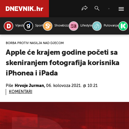
Vijesti
Sport
Showbizz
Lifestyle
Putovanja
PRETRAŽITE VIJESTI
BORBA PROTIV NASILJA NAD DJECOM
Apple će krajem godine početi sa
skeniranjem fotografija korisnika
iPhonea i iPada
Piše
Hrvoje Jurman,
06. kolovoza 2021. @ 10:21
KOMENTARI