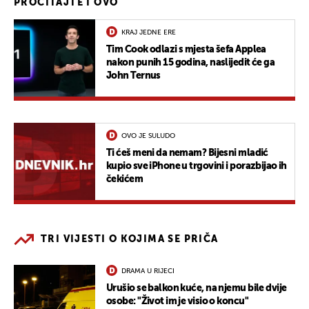
PROČITAJTE I OVO
KRAJ JEDNE ERE
Tim Cook odlazi s mjesta šefa Applea
nakon punih 15 godina, naslijedit će ga
John Ternus
OVO JE SULUDO
Ti ćeš meni da nemam? Bijesni mladić
kupio sve iPhone u trgovini i porazbijao ih
čekićem
TRI VIJESTI O KOJIMA SE PRIČA
DRAMA U RIJECI
Urušio se balkon kuće, na njemu bile dvije
osobe: "Život im je visio o koncu"