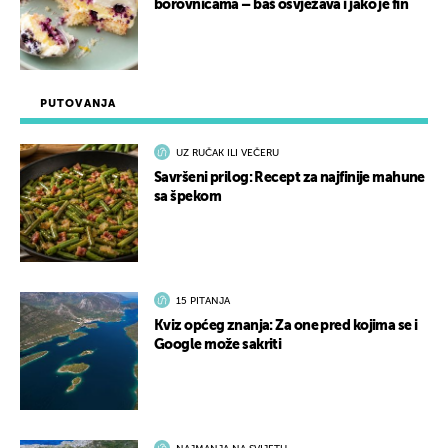
borovnicama – baš osvježava i jako je fin
PUTOVANJA
UZ RUČAK ILI VEČERU
Savršeni prilog: Recept za najfinije mahune
sa špekom
15 PITANJA
Kviz općeg znanja: Za one pred kojima se i
Google može sakriti