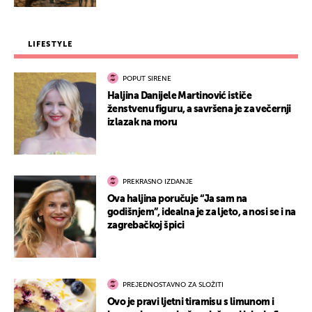
LIFESTYLE
POPUT SIRENE
Haljina Danijele Martinović ističe
ženstvenu figuru, a savršena je za večernji
izlazak na moru
PREKRASNO IZDANJE
Ova haljina poručuje “Ja sam na
godišnjem”, idealna je za ljeto, a nosi se i na
zagrebačkoj špici
PREJEDNOSTAVNO ZA SLOŽITI
Ovo je pravi ljetni tiramisu s limunom i