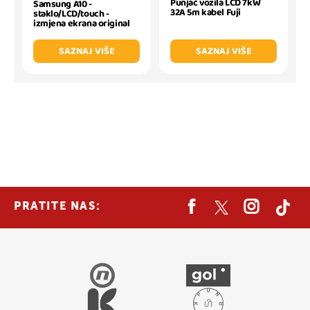
Punjač vozila LCD 7kW
Samsung A10 -
32A 5m kabel Fuji
staklo/LCD/touch -
izmjena ekrana original
SAZNAJ VIŠE
SAZNAJ VIŠE
PRATITE NAS: