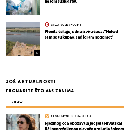
našem susjedstvu
STIŽU NOVE VRUĆINE
Plovila čekaju, s dna izviru čuda: "Nekad
sam se tu kupao, sad igram nogomet"
JOŠ AKTUALNOSTI
PRONAĐITE ŠTO VAS ZANIMA
SHOW
ČUVA USPOMENU NA NJEGA
Njezinog oca obožavala je cijela Hrvatska!
Kći neprežaljenog pjevača projurila špicom