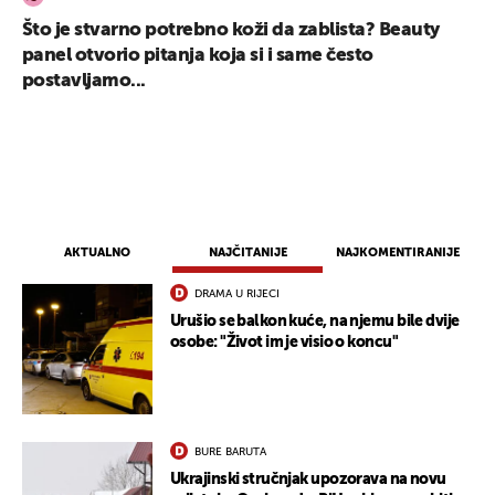
Što je stvarno potrebno koži da zablista? Beauty
panel otvorio pitanja koja si i same često
postavljamo...
AKTUALNO
NAJČITANIJE
NAJKOMENTIRANIJE
DRAMA U RIJECI
Urušio se balkon kuće, na njemu bile dvije
osobe: "Život im je visio o koncu"
BURE BARUTA
Ukrajinski stručnjak upozorava na novu