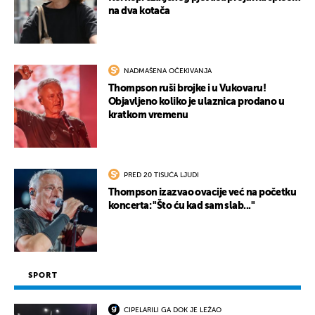
na dva kotača
NADMAŠENA OČEKIVANJA
Thompson ruši brojke i u Vukovaru!
Objavljeno koliko je ulaznica prodano u
kratkom vremenu
PRED 20 TISUĆA LJUDI
Thompson izazvao ovacije već na početku
koncerta: "Što ću kad sam slab..."
SPORT
CIPELARILI GA DOK JE LEŽAO