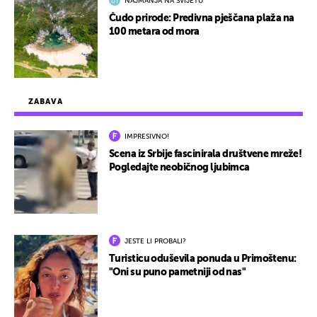
NAJMANJA NA SVIJETU
Čudo prirode: Predivna pješčana plaža na
100 metara od mora
ZABAVA
IMPRESIVNO!
Scena iz Srbije fascinirala društvene mreže!
Pogledajte neobičnog ljubimca
JESTE LI PROBALI?
Turisticu oduševila ponuda u Primoštenu:
"Oni su puno pametniji od nas"