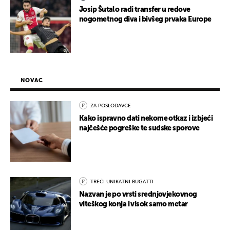
Josip Šutalo radi transfer u redove
nogometnog diva i bivšeg prvaka Europe
NOVAC
ZA POSLODAVCE
Kako ispravno dati nekome otkaz i izbjeći
najčešće pogreške te sudske sporove
TREĆI UNIKATNI BUGATTI
Nazvan je po vrsti srednjovjekovnog
viteškog konja i visok samo metar