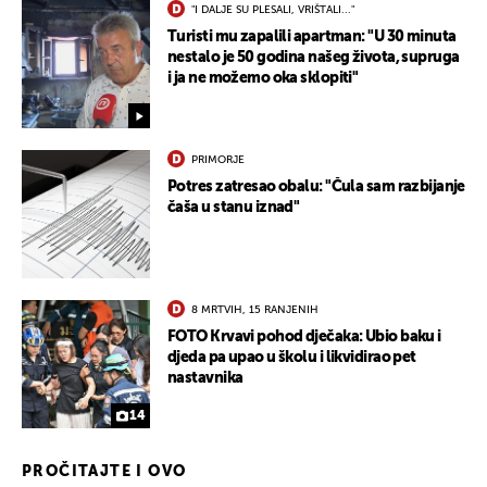
"I DALJE SU PLESALI, VRIŠTALI..."
Turisti mu zapalili apartman: "U 30 minuta
nestalo je 50 godina našeg života, supruga
i ja ne možemo oka sklopiti"
PRIMORJE
Potres zatresao obalu: "Čula sam razbijanje
čaša u stanu iznad"
8 MRTVIH, 15 RANJENIH
FOTO Krvavi pohod dječaka: Ubio baku i
djeda pa upao u školu i likvidirao pet
nastavnika
14
PROČITAJTE I OVO