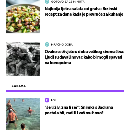
GOTOVO ZA 15 MINUTA
Najbolja ljetna salata od graha: Brzinski
recept za dane kada je prevruće za kuhanje
MRAČNO DOBA
Ovako se živjelo u doba velikog siromaštva:
Ljudi su davali novac kako bi mogli spavati
na konopcima
ZABAVA
LOL
"Je li živ, zna li se?": Snimka s Jadrana
postala hit, radi li i vaš muž ovo?