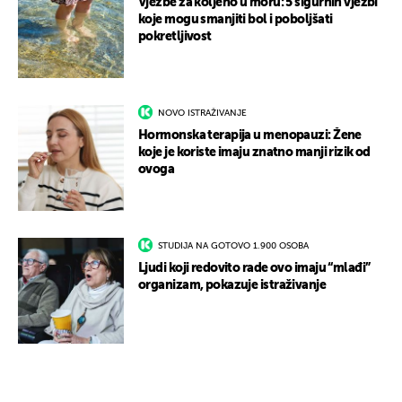
Vježbe za koljeno u moru: 5 sigurnih vježbi
koje mogu smanjiti bol i poboljšati
pokretljivost
NOVO ISTRAŽIVANJE
Hormonska terapija u menopauzi: Žene
koje je koriste imaju znatno manji rizik od
ovoga
STUDIJA NA GOTOVO 1.900 OSOBA
Ljudi koji redovito rade ovo imaju “mlađi”
organizam, pokazuje istraživanje