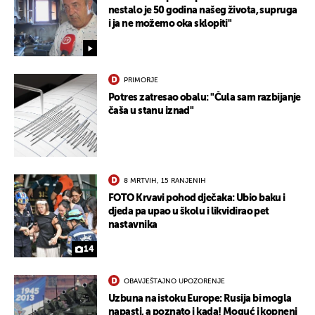
nestalo je 50 godina našeg života, supruga
i ja ne možemo oka sklopiti"
PRIMORJE
Potres zatresao obalu: "Čula sam razbijanje
čaša u stanu iznad"
8 MRTVIH, 15 RANJENIH
FOTO Krvavi pohod dječaka: Ubio baku i
djeda pa upao u školu i likvidirao pet
nastavnika
14
OBAVJEŠTAJNO UPOZORENJE
Uzbuna na istoku Europe: Rusija bi mogla
napasti, a poznato i kada! Moguć i kopneni