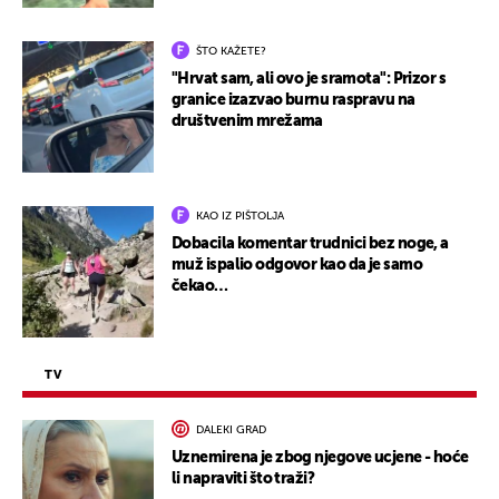
ŠTO KAŽETE?
"Hrvat sam, ali ovo je sramota": Prizor s
granice izazvao burnu raspravu na
društvenim mrežama
KAO IZ PIŠTOLJA
Dobacila komentar trudnici bez noge, a
muž ispalio odgovor kao da je samo
čekao…
TV
DALEKI GRAD
Uznemirena je zbog njegove ucjene - hoće
li napraviti što traži?