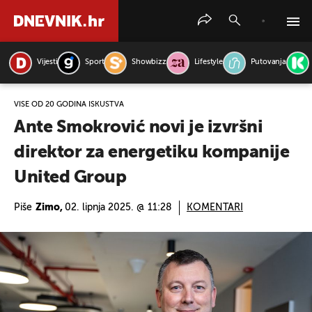
Vijesti
Sport
Showbizz
Lifestyle
Putovanja
PRETRAŽITE VIJESTI
VIŠE OD 20 GODINA ISKUSTVA
Ante Smokrović novi je izvršni
direktor za energetiku kompanije
United Group
Piše
Zimo,
02. lipnja 2025. @ 11:28
KOMENTARI