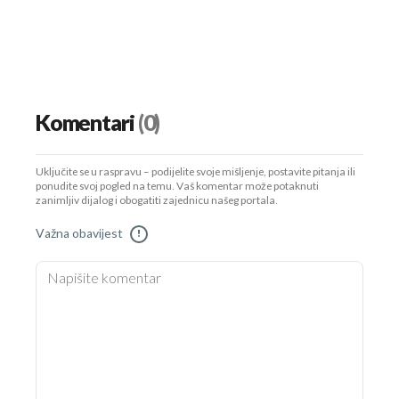
Komentari
(0)
Uključite se u raspravu – podijelite svoje mišljenje, postavite pitanja ili
ponudite svoj pogled na temu. Vaš komentar može potaknuti
zanimljiv dijalog i obogatiti zajednicu našeg portala.
Važna obavijest
!