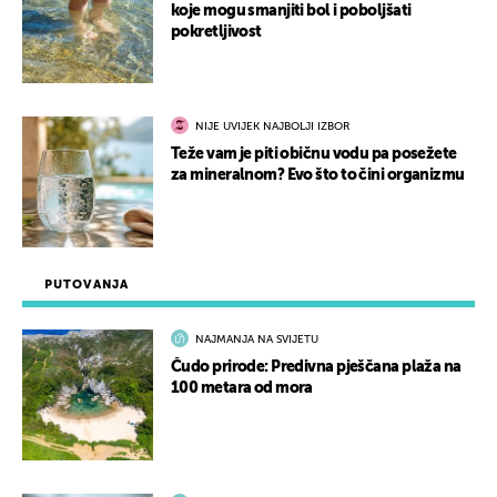
koje mogu smanjiti bol i poboljšati
pokretljivost
NIJE UVIJEK NAJBOLJI IZBOR
Teže vam je piti običnu vodu pa posežete
za mineralnom? Evo što to čini organizmu
PUTOVANJA
NAJMANJA NA SVIJETU
Čudo prirode: Predivna pješčana plaža na
100 metara od mora