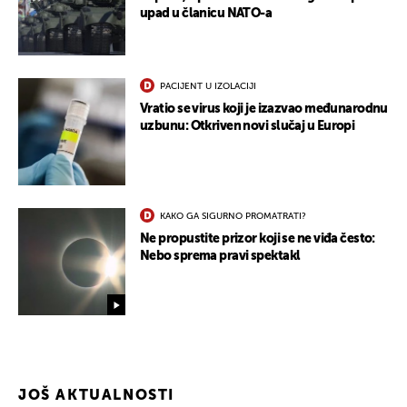
UKLJUČITE NOTIFIKACIJE
upad u članicu NATO-a
PACIJENT U IZOLACIJI
Vratio se virus koji je izazvao međunarodnu
uzbunu: Otkriven novi slučaj u Europi
KAKO GA SIGURNO PROMATRATI?
Ne propustite prizor koji se ne viđa često:
Nebo sprema pravi spektakl
JOŠ AKTUALNOSTI