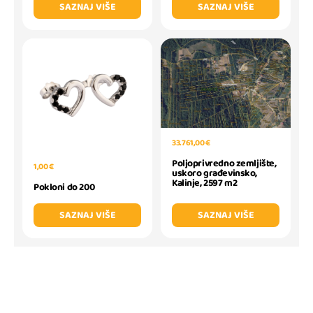
SAZNAJ VIŠE
SAZNAJ VIŠE
33.761,00 €
Poljoprivredno zemljište,
1,00 €
uskoro građevinsko,
Kalinje, 2597 m2
Pokloni do 200
SAZNAJ VIŠE
SAZNAJ VIŠE