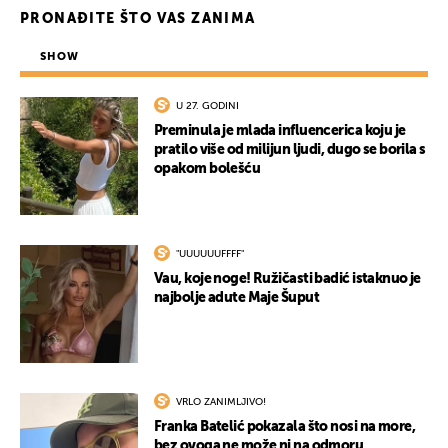
PRONAĐITE ŠTO VAS ZANIMA
SHOW
U 27. GODINI
Preminula je mlada influencerica koju je
pratilo više od milijun ljudi, dugo se borila s
opakom bolešću
"UUUUUUFFFF"
Vau, koje noge! Ružičasti badić istaknuo je
najbolje adute Maje Šuput
VRLO ZANIMLJIVO!
Franka Batelić pokazala što nosi na more,
bez ovoga ne može ni na odmoru