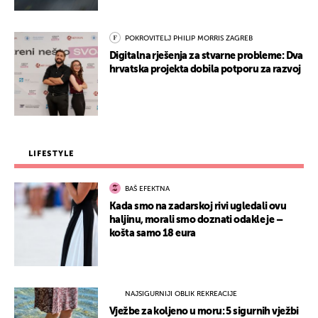
POKROVITELJ PHILIP MORRIS ZAGREB
Digitalna rješenja za stvarne probleme: Dva
hrvatska projekta dobila potporu za razvoj
LIFESTYLE
BAŠ EFEKTNA
Kada smo na zadarskoj rivi ugledali ovu
haljinu, morali smo doznati odakle je –
košta samo 18 eura
NAJSIGURNIJI OBLIK REKREACIJE
Vježbe za koljeno u moru: 5 sigurnih vježbi