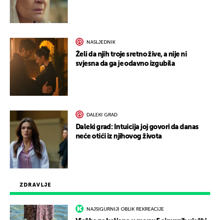
NASLJEDNIK
Želi da njih troje sretno žive, a nije ni
svjesna da ga je odavno izgubila
DALEKI GRAD
Daleki grad: Intuicija joj govori da danas
neće otići iz njihovog života
ZDRAVLJE
NAJSIGURNIJI OBLIK REKREACIJE