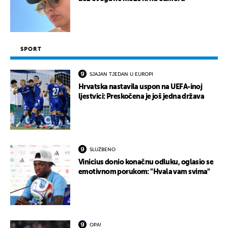
SPORT
SJAJAN TJEDAN U EUROPI
Hrvatska nastavila uspon na UEFA-inoj
ljestvici: Preskočena je još jedna država
SLUŽBENO
Vinicius donio konačnu odluku, oglasio se
emotivnom porukom: "Hvala vam svima"
OPA!