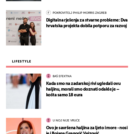
POKROVITELJ PHILIP MORRIS ZAGREB
Digitalna rješenja za stvarne probleme: Dva
hrvatska projekta dobila potporu za razvoj
LIFESTYLE
BAŠ EFEKTNA
Kada smo na zadarskoj rivi ugledali ovu
haljinu, morali smo doznati odakle je –
košta samo 18 eura
U NOJ NIJE VRUĆE
Ovo je savršena haljina za ljeto i more - nosi
je i Bojana Gregorić Vejzović