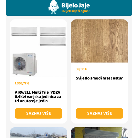
39,50 €
Svijetlo smeđi hrast natur
1.353,77 €
AIRWELL Multi Trial YDZA
8.4kW vanjska jedinica za
tri unutarnje jedin
SAZNAJ VIŠE
SAZNAJ VIŠE