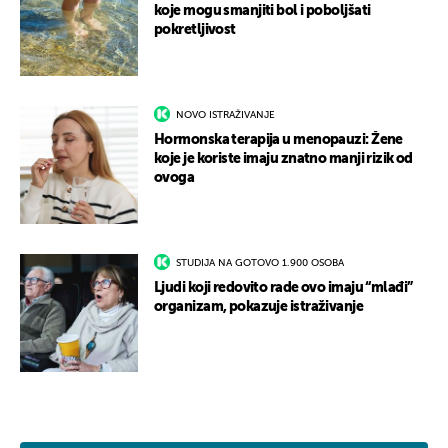
koje mogu smanjiti bol i poboljšati
pokretljivost
NOVO ISTRAŽIVANJE
Hormonska terapija u menopauzi: Žene
koje je koriste imaju znatno manji rizik od
ovoga
STUDIJA NA GOTOVO 1.900 OSOBA
Ljudi koji redovito rade ovo imaju “mlađi”
organizam, pokazuje istraživanje