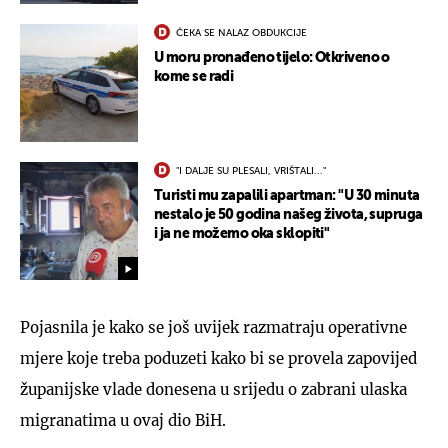
ČEKA SE NALAZ OBDUKCIJE
U moru pronađeno tijelo: Otkriveno o
kome se radi
"I DALJE SU PLESALI, VRIŠTALI..."
Turisti mu zapalili apartman: "U 30 minuta
nestalo je 50 godina našeg života, supruga
i ja ne možemo oka sklopiti"
Pojasnila je kako se još uvijek razmatraju operativne
mjere koje treba poduzeti kako bi se provela zapovijed
županijske vlade donesena u srijedu o zabrani ulaska
migranatima u ovaj dio BiH.