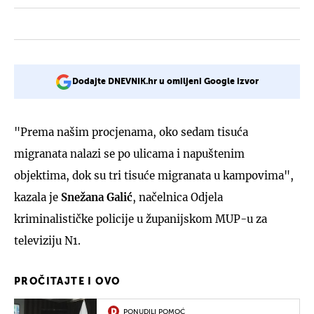
Dodajte DNEVNIK.hr u omiljeni Google izvor
"Prema našim procjenama, oko sedam tisuća
migranata nalazi se po ulicama i napuštenim
objektima, dok su tri tisuće migranata u kampovima",
kazala je
Snežana Galić
, načelnica Odjela
kriminalističke policije u županijskom MUP-u za
televiziju N1.
PROČITAJTE I OVO
PONUDILI POMOĆ