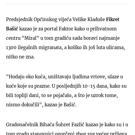
Predsjednik Općinskog vijeća Velike Kladuše
Fikret
Bašić
kazao je za portal Faktor kako u prihvatnom
centru "Miral" u tom gradiću sada boravi najmanje
1300 ilegalnih migranata, a koliko ih još luta ulicama,
nitko ne zna.
"Hodaju oko kuća, uništavaju ljudima vrtove, ulaze u
kuće koje su prazne. U posljednjih 10-15 dana, kako su
bili topliji dani, to se pojačalo, a što je uzrok tome,
nismo dokučili", kazao je Bašić.
Gradonačelnik Bihaća Šuhret Fazlić kazao je kako su i u
tom gradu stanovnici ogorčeni zbog sve većeg priljeva