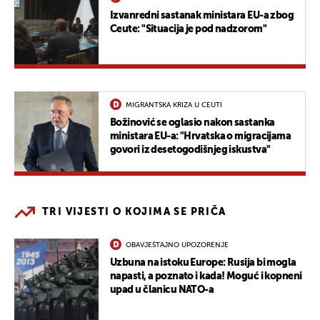
Izvanredni sastanak ministara EU-a zbog
Ceute: "Situacija je pod nadzorom"
MIGRANTSKA KRIZA U CEUTI
Božinović se oglasio nakon sastanka
ministara EU-a: "Hrvatska o migracijama
govori iz desetogodišnjeg iskustva"
TRI VIJESTI O KOJIMA SE PRIČA
OBAVJEŠTAJNO UPOZORENJE
Uzbuna na istoku Europe: Rusija bi mogla
napasti, a poznato i kada! Moguć i kopneni
upad u članicu NATO-a