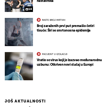
nastavnika
14
RASTE BROJ MRTVIH
Broj zaraženih prvi put premašio četiri
tisuće: Širi se smrtonosna epidemija
PACIJENT U IZOLACIJI
Vratio se virus koji je izazvao međunarodnu
uzbunu: Otkriven novi slučaj u Europi
JOŠ AKTUALNOSTI