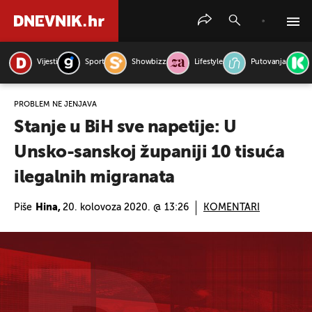
Vijesti
Sport
Showbizz
Lifestyle
Putovanja
PRETRAŽITE VIJESTI
PROBLEM NE JENJAVA
Stanje u BiH sve napetije: U
Unsko-sanskoj županiji 10 tisuća
ilegalnih migranata
Piše
Hina,
20. kolovoza 2020. @ 13:26
KOMENTARI