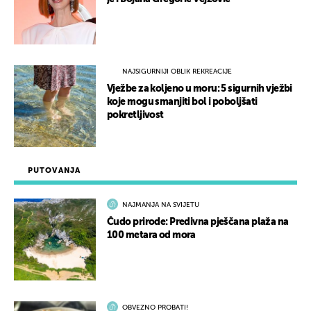
NAJSIGURNIJI OBLIK REKREACIJE
Vježbe za koljeno u moru: 5 sigurnih vježbi
koje mogu smanjiti bol i poboljšati
pokretljivost
PUTOVANJA
NAJMANJA NA SVIJETU
Čudo prirode: Predivna pješčana plaža na
100 metara od mora
OBVEZNO PROBATI!