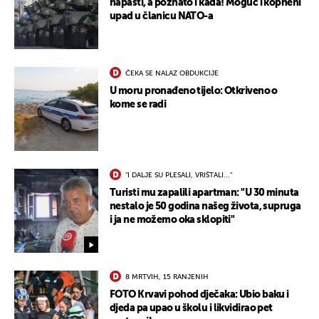
napasti, a poznato i kada! Moguć i kopneni
upad u članicu NATO-a
ČEKA SE NALAZ OBDUKCIJE
U moru pronađeno tijelo: Otkriveno o
kome se radi
UKLJUČITE NOTIFIKACIJE
"I DALJE SU PLESALI, VRIŠTALI..."
Turisti mu zapalili apartman: "U 30 minuta
nestalo je 50 godina našeg života, supruga
i ja ne možemo oka sklopiti"
8 MRTVIH, 15 RANJENIH
FOTO Krvavi pohod dječaka: Ubio baku i
djeda pa upao u školu i likvidirao pet