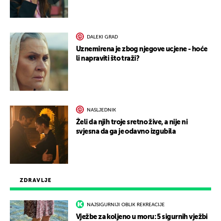
DALEKI GRAD
Uznemirena je zbog njegove ucjene - hoće
li napraviti što traži?
NASLJEDNIK
Želi da njih troje sretno žive, a nije ni
svjesna da ga je odavno izgubila
ZDRAVLJE
NAJSIGURNIJI OBLIK REKREACIJE
Vježbe za koljeno u moru: 5 sigurnih vježbi