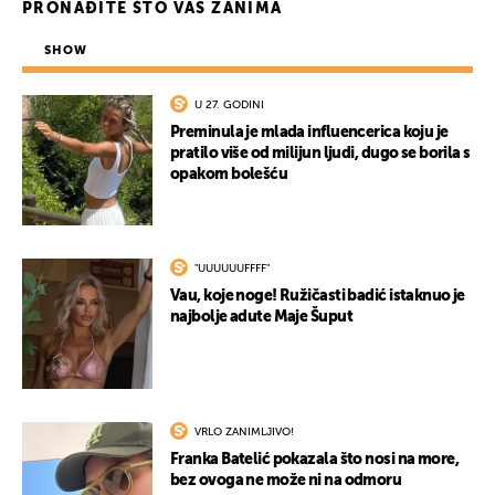
PRONAĐITE ŠTO VAS ZANIMA
SHOW
U 27. GODINI
Preminula je mlada influencerica koju je
pratilo više od milijun ljudi, dugo se borila s
opakom bolešću
"UUUUUUFFFF"
Vau, koje noge! Ružičasti badić istaknuo je
najbolje adute Maje Šuput
VRLO ZANIMLJIVO!
Franka Batelić pokazala što nosi na more,
bez ovoga ne može ni na odmoru