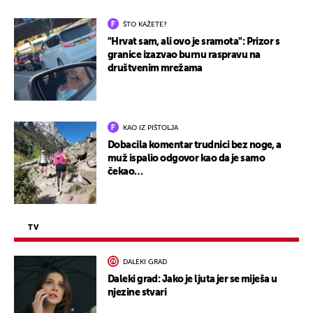
ŠTO KAŽETE?
"Hrvat sam, ali ovo je sramota": Prizor s
granice izazvao burnu raspravu na
društvenim mrežama
KAO IZ PIŠTOLJA
Dobacila komentar trudnici bez noge, a
muž ispalio odgovor kao da je samo
čekao…
TV
DALEKI GRAD
Daleki grad: Jako je ljuta jer se miješa u
njezine stvari