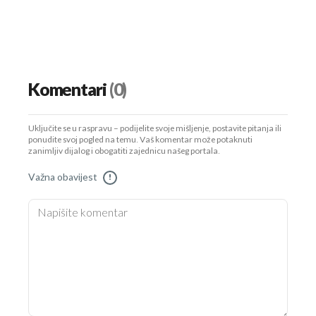
Komentari
(0)
Uključite se u raspravu – podijelite svoje mišljenje, postavite pitanja ili
ponudite svoj pogled na temu. Vaš komentar može potaknuti
zanimljiv dijalog i obogatiti zajednicu našeg portala.
Važna obavijest
!