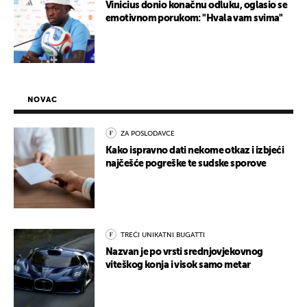
Vinicius donio konačnu odluku, oglasio se
emotivnom porukom: "Hvala vam svima"
NOVAC
ZA POSLODAVCE
Kako ispravno dati nekome otkaz i izbjeći
najčešće pogreške te sudske sporove
TREĆI UNIKATNI BUGATTI
Nazvan je po vrsti srednjovjekovnog
viteškog konja i visok samo metar