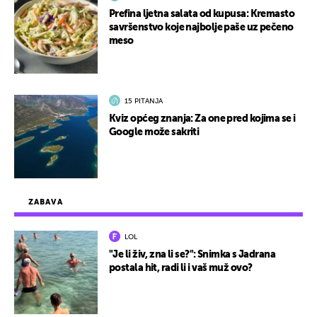
Prefina ljetna salata od kupusa: Kremasto
savršenstvo koje najbolje paše uz pečeno
meso
15 PITANJA
Kviz općeg znanja: Za one pred kojima se i
Google može sakriti
ZABAVA
LOL
"Je li živ, zna li se?": Snimka s Jadrana
postala hit, radi li i vaš muž ovo?