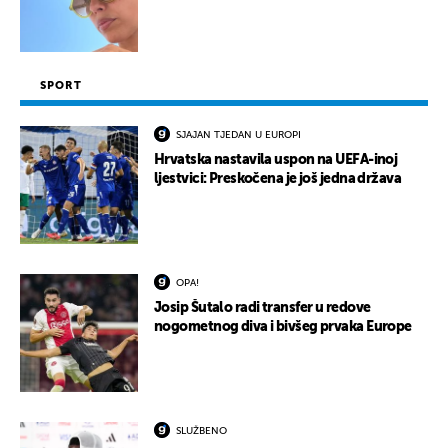
SPORT
SJAJAN TJEDAN U EUROPI
Hrvatska nastavila uspon na UEFA-inoj
ljestvici: Preskočena je još jedna država
OPA!
Josip Šutalo radi transfer u redove
nogometnog diva i bivšeg prvaka Europe
SLUŽBENO