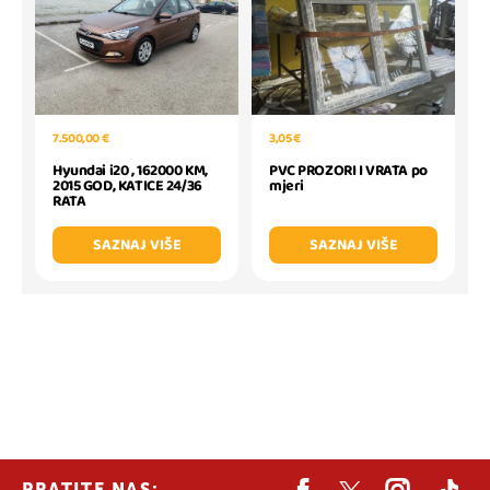
7.500,00 €
3,05 €
Hyundai i20 , 162000 KM,
PVC PROZORI I VRATA po
2015 GOD, KATICE 24/36
mjeri
RATA
SAZNAJ VIŠE
SAZNAJ VIŠE