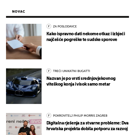
NOVAC
ZA POSLODAVCE
Kako ispravno dati nekome otkaz i izbjeći
najčešće pogreške te sudske sporove
TREĆI UNIKATNI BUGATTI
Nazvan je po vrsti srednjovjekovnog
viteškog konja i visok samo metar
POKROVITELJ PHILIP MORRIS ZAGREB
Digitalna rješenja za stvarne probleme: Dva
hrvatska projekta dobila potporu za razvoj