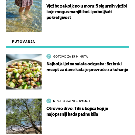
Vježbe za koljeno u moru: 5 sigurnih vježbi
koje mogu smanjiti bol i poboljšati
pokretljivost
PUTOVANJA
GOTOVO ZA 15 MINUTA
Najbolja ljetna salata od graha: Brzinski
recept za dane kada je prevruće za kuhanje
NEVJEROJATNO OPASNO
Otrovno drvo: Tihi ubojica koji je
najopasniji kada padne kiša