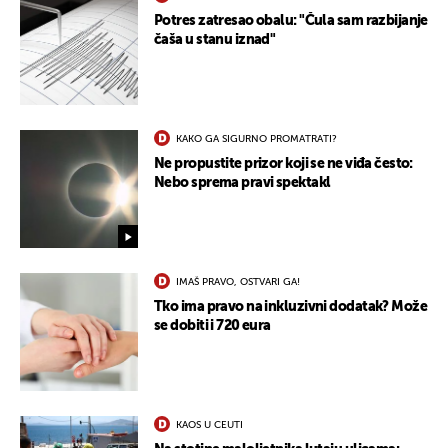
Potres zatresao obalu: "Čula sam razbijanje
čaša u stanu iznad"
KAKO GA SIGURNO PROMATRATI?
Ne propustite prizor koji se ne viđa često:
Nebo sprema pravi spektakl
IMAŠ PRAVO, OSTVARI GA!
Tko ima pravo na inkluzivni dodatak? Može
se dobiti i 720 eura
KAOS U CEUTI