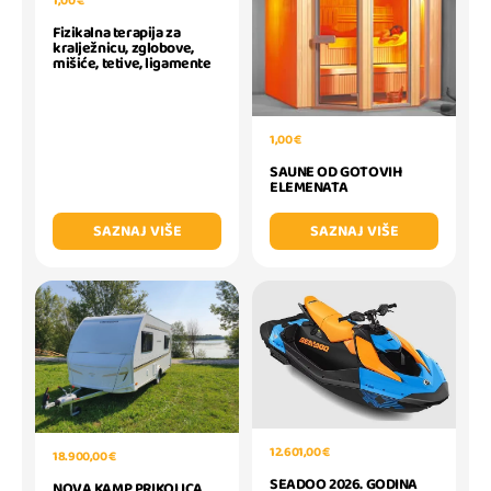
1,00 €
Fizikalna terapija za
kralježnicu, zglobove,
mišiće, tetive, ligamente
1,00 €
SAUNE OD GOTOVIH
ELEMENATA
SAZNAJ VIŠE
SAZNAJ VIŠE
12.601,00 €
18.900,00 €
SEADOO 2026. GODINA
NOVA KAMP PRIKOLICA