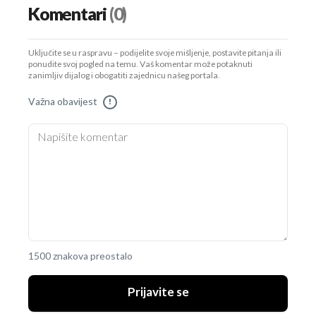
Komentari
(0)
Uključite se u raspravu – podijelite svoje mišljenje, postavite pitanja ili
ponudite svoj pogled na temu. Vaš komentar može potaknuti
zanimljiv dijalog i obogatiti zajednicu našeg portala.
Važna obavijest
!
1500 znakova preostalo
Prijavite se