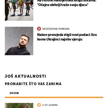
Na stotine maloljetnika lutaju ulicama:
"Očajne obitelji traže svoju djecu"
NEOČEKIVAN POREDAK
Nakon prosvjeda stigli novi podaci: Evo
kome Ukrajinci najviše vjeruju
JOŠ AKTUALNOSTI
UKLJUČITE NOTIFIKACIJE
PRONAĐITE ŠTO VAS ZANIMA
SHOW
U 27. GODINI