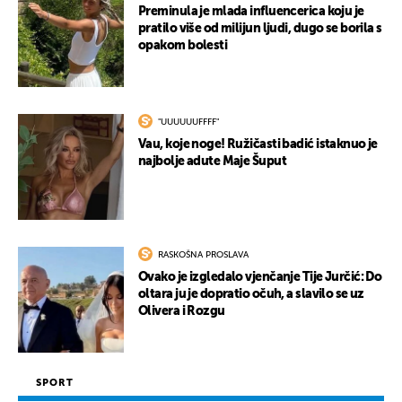
Preminula je mlada influencerica koju je
pratilo više od milijun ljudi, dugo se borila s
opakom bolesti
"UUUUUUFFFF"
Vau, koje noge! Ružičasti badić istaknuo je
najbolje adute Maje Šuput
RASKOŠNA PROSLAVA
Ovako je izgledalo vjenčanje Tije Jurčić: Do
oltara ju je dopratio očuh, a slavilo se uz
Olivera i Rozgu
SPORT