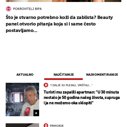
POKROVITELJ BIPA
Što je stvarno potrebno koži da zablista? Beauty
panel otvorio pitanja koja si i same često
postavljamo...
AKTUALNO
NAJČITANIJE
NAJKOMENTIRANIJE
"I DALJE SU PLESALI, VRIŠTALI..."
Turisti mu zapalili apartman: "U 30 minuta
nestalo je 50 godina našeg života, supruga
i ja ne možemo oka sklopiti"
PRIMORJE