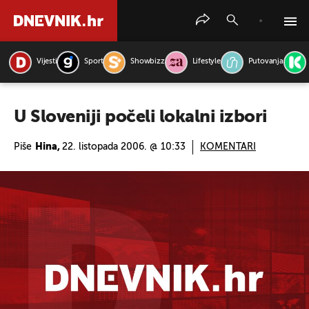
Vijesti
Sport
Showbizz
Lifestyle
Putovanja
PRETRAŽITE VIJESTI
U Sloveniji počeli lokalni izbori
Piše
Hina,
22. listopada 2006. @ 10:33
KOMENTARI