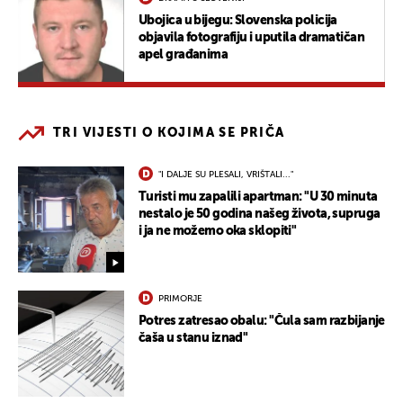
Ubojica u bijegu: Slovenska policija
objavila fotografiju i uputila dramatičan
apel građanima
TRI VIJESTI O KOJIMA SE PRIČA
"I DALJE SU PLESALI, VRIŠTALI..."
Turisti mu zapalili apartman: "U 30 minuta
nestalo je 50 godina našeg života, supruga
i ja ne možemo oka sklopiti"
PRIMORJE
Potres zatresao obalu: "Čula sam razbijanje
čaša u stanu iznad"