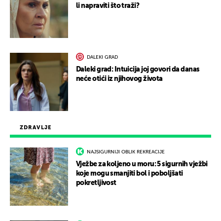
li napraviti što traži?
DALEKI GRAD
Daleki grad: Intuicija joj govori da danas
neće otići iz njihovog života
ZDRAVLJE
NAJSIGURNIJI OBLIK REKREACIJE
Vježbe za koljeno u moru: 5 sigurnih vježbi
koje mogu smanjiti bol i poboljšati
pokretljivost