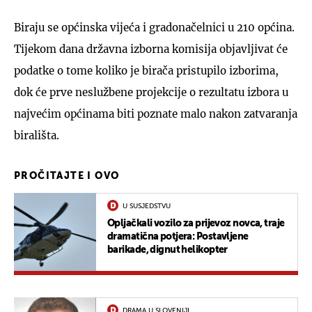
Biraju se općinska vijeća i gradonačelnici u 210 općina.
Tijekom dana državna izborna komisija objavljivat će
podatke o tome koliko je birača pristupilo izborima,
dok će prve neslužbene projekcije o rezultatu izbora u
najvećim općinama biti poznate malo nakon zatvaranja
birališta.
PROČITAJTE I OVO
U SUSJEDSTVU
Opljačkali vozilo za prijevoz novca, traje
dramatična potjera: Postavljene
barikade, dignut helikopter
DRAMA U SLOVENIJI