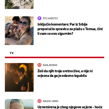
ŠTO KAŽETE?
Isključio komentare: Par iz Srbije
preporučio spravicu za plažu s Temua, čini
li vam se ovo sigurnim?
TV
NASLJEDNIK
Želi da njih troje sretno žive, a nije ni
svjesna da ga je odavno izgubila
DALEKI GRAD
Uznemirena je zbog njegove ucjene - hoće