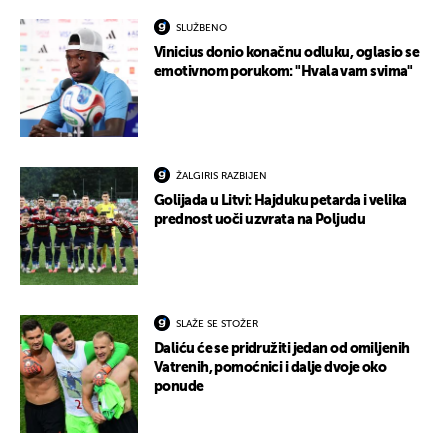
SLUŽBENO
Vinicius donio konačnu odluku, oglasio se
emotivnom porukom: "Hvala vam svima"
ŽALGIRIS RAZBIJEN
Golijada u Litvi: Hajduku petarda i velika
prednost uoči uzvrata na Poljudu
SLAŽE SE STOŽER
Daliću će se pridružiti jedan od omiljenih
Vatrenih, pomoćnici i dalje dvoje oko
ponude