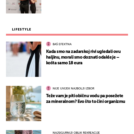
LIFESTYLE
BAŠ EFEKTNA
Kada smo na zadarskoj rivi ugledali ovu
haljinu, morali smo doznati odakle je –
košta samo 18 eura
NIJE UVIJEK NAJBOLJI IZBOR
Teže vam je piti običnu vodu pa posežete
za mineralnom? Evo što to čini organizmu
NAJSIGURNIJI OBLIK REKREACIJE