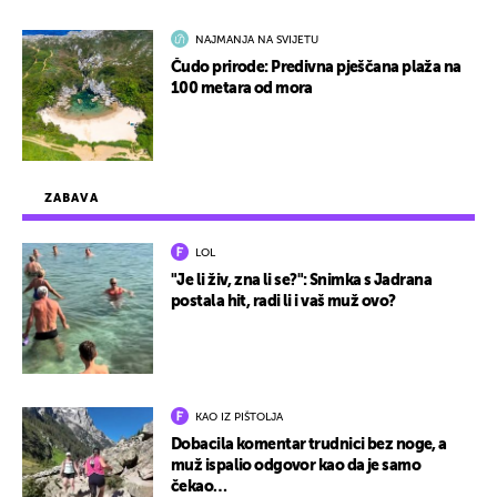
NAJMANJA NA SVIJETU
Čudo prirode: Predivna pješčana plaža na
100 metara od mora
ZABAVA
LOL
"Je li živ, zna li se?": Snimka s Jadrana
postala hit, radi li i vaš muž ovo?
KAO IZ PIŠTOLJA
Dobacila komentar trudnici bez noge, a
muž ispalio odgovor kao da je samo
čekao…