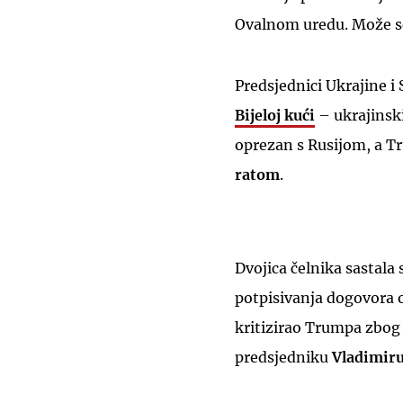
Ovalnom uredu. Može se 
Predsjednici Ukrajine i
Bijeloj kući
– ukrajinsk
oprezan s Rusijom, a T
ratom
.
Dvojica čelnika sastala
potpisivanja dogovora o
kritizirao Trumpa zbog
predsjedniku
Vladimiru