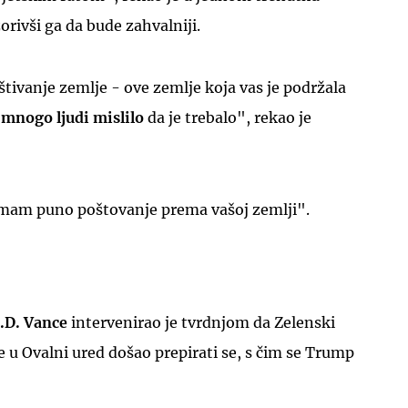
rivši ga da bude zahvalniji.
štivanje zemlje - ove zemlje koja vas je podržala
e mnogo ljudi
mislilo
da je trebalo", rekao je
"Imam puno poštovanje prema vašoj zemlji".
.D. Vance
intervenirao je tvrdnjom da Zelenski
e u Ovalni ured došao prepirati se, s čim se Trump