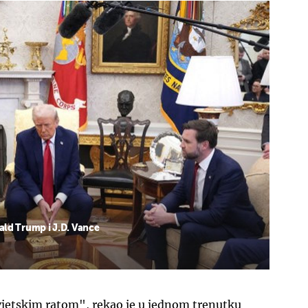
ald Trump i J.D. Vance
vjetskim ratom", rekao je u jednom trenutku