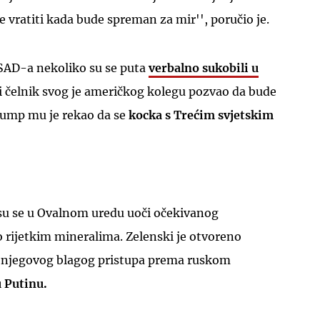
vratiti kada bude spreman za mir'', poručio je.
 SAD-a nekoliko su se puta
verbalno sukobili u
i čelnik svog je američkog kolegu pozvao da bude
rump mu je rekao da se
kocka s Trećim svjetskim
UKLJUČITE NOTIFIKACIJE
 su se u Ovalnom uredu uoči očekivanog
 rijetkim mineralima. Zelenski je otvoreno
 njegovog blagog pristupa prema ruskom
 Putinu.