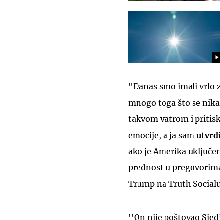
"Danas smo imali vrlo z
mnogo toga što se nika
takvom vatrom i pritisk
emocije, a ja sam
utvrd
ako je Amerika uključen
prednost u pregovorima
Trump na Truth Socialu
''On nije poštovao Sje