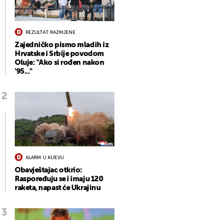
REZULTAT RAZMJENE
Zajedničko pismo mladih iz
Hrvatske i Srbije povodom
Oluje: "Ako si rođen nakon
'95..."
ALARM U KIJEVU
Obavještajac otkrio:
Raspoređuju se i imaju 120
raketa, napast će Ukrajinu