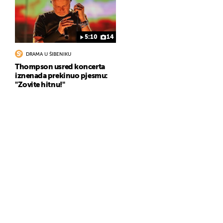
5:10
14
DRAMA U ŠIBENIKU
Thompson usred koncerta
iznenada prekinuo pjesmu:
"Zovite hitnu!"