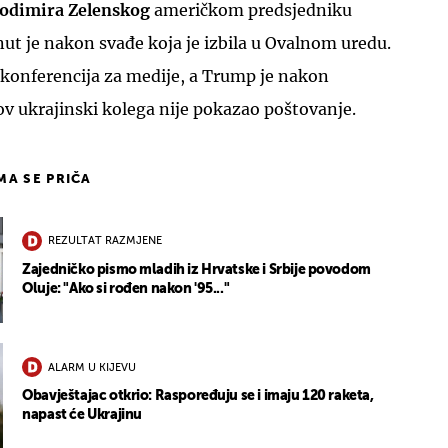
lodimira Zelenskog
američkom predsjedniku
ut je nakon svađe
koja je izbila u Ovalnom uredu.
 konferencija za medije, a Trump je nakon
v ukrajinski kolega nije pokazao poštovanje.
IMA SE PRIČA
REZULTAT RAZMJENE
Zajedničko pismo mladih iz Hrvatske i Srbije povodom
Oluje: "Ako si rođen nakon '95..."
ALARM U KIJEVU
Obavještajac otkrio: Raspoređuju se i imaju 120 raketa,
napast će Ukrajinu