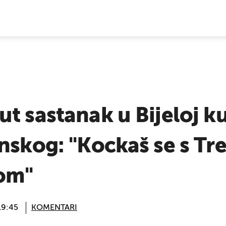
E VIJESTI
t sastanak u Bijeloj k
nskog: "Kockaš se s Tr
tom"
19:45
KOMENTARI