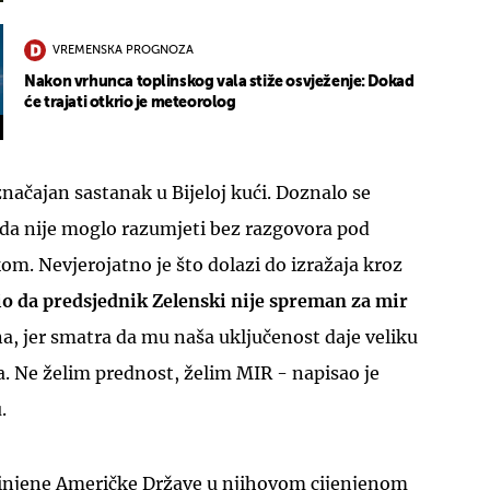
VREMENSKA PROGNOZA
Nakon vrhunca toplinskog vala stiže osvježenje: Dokad
će trajati otkrio je meteorolog
načajan sastanak u Bijeloj kući. Doznalo se
da nije moglo razumjeti bez razgovora pod
om. Nevjerojatno je što dolazi do izražaja kroz
io da predsjednik Zelenski nije spreman za mir
a, jer smatra da mu naša uključenost daje veliku
. Ne želim prednost, želim MIR - napisao je
.
dinjene Američke Države u njihovom cijenjenom