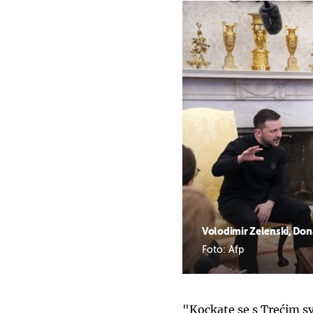
Volodimir Zelenski, Don
Foto: Afp
"Kockate se s Trećim s