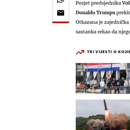
Posjet predsjednika
Vo
Donaldu Trumpu
prekin
Otkazana je zajednička
sastanka rekao da njego
TRI VIJESTI O KOJ