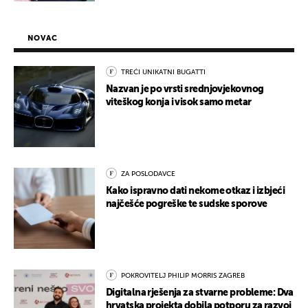
NOVAC
TREĆI UNIKATNI BUGATTI
Nazvan je po vrsti srednjovjekovnog
viteškog konja i visok samo metar
ZA POSLODAVCE
Kako ispravno dati nekome otkaz i izbjeći
najčešće pogreške te sudske sporove
POKROVITELJ PHILIP MORRIS ZAGREB
Digitalna rješenja za stvarne probleme: Dva
hrvatska projekta dobila potporu za razvoj