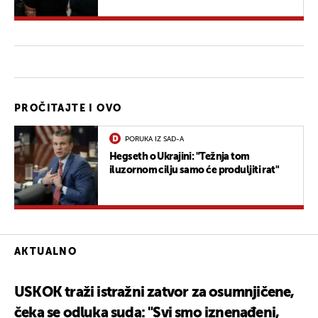
PROČITAJTE I OVO
PORUKA IZ SAD-A
Hegseth o Ukrajini: "Težnja tom
iluzornom cilju samo će produljiti rat"
AKTUALNO
USKOK traži istražni zatvor za osumnjičene,
čeka se odluka suda: "Svi smo iznenađeni,