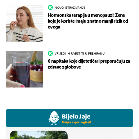
NOVO ISTRAŽIVANJE
Hormonska terapija u menopauzi: Žene
koje je koriste imaju znatno manji rizik od
ovoga
VRIJEDI IH UVRSTITI U PREHRANU
6 napitaka koje dijetetičari preporučuju za
zdrave zglobove