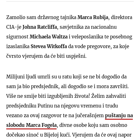
Zamolio sam državnog tajnika
Marca Rubija
, direktora
CIA-je
Johna Ratcliffa
, savjetnika za nacionalnu
sigurnost
Michaela Waltza
i veleposlanika te posebnog
izaslanika
Stevea Witkoffa
da vode pregovore, za koje
čvrsto vjerujem da će biti uspješni.
Milijuni ljudi umrli su u ratu koji se ne bi dogodio da
sam ja bio predsjednik, ali dogodio se i mora završiti.
Više ne smije biti izgubljenih života! Želim zahvaliti
predsjedniku Putinu na njegovu vremenu i trudu
vezano za ovaj razgovor te na jučerašnjem
puštanju na
slobodu
Marca Fogela
, divne osobe koju sam osobno
dočekao sinoć u Bijeloj kući. Vjerujem da će ovaj napor