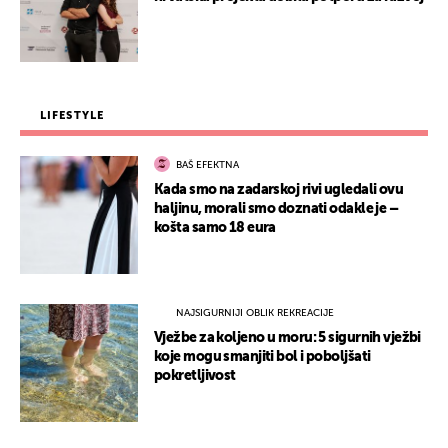
LIFESTYLE
BAŠ EFEKTNA
Kada smo na zadarskoj rivi ugledali ovu
haljinu, morali smo doznati odakle je –
košta samo 18 eura
NAJSIGURNIJI OBLIK REKREACIJE
Vježbe za koljeno u moru: 5 sigurnih vježbi
koje mogu smanjiti bol i poboljšati
pokretljivost