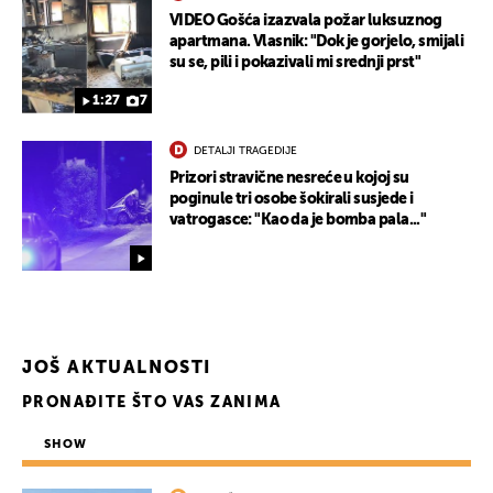
VIDEO Gošća izazvala požar luksuznog
apartmana. Vlasnik: "Dok je gorjelo, smijali
su se, pili i pokazivali mi srednji prst"
1:27
7
DETALJI TRAGEDIJE
Prizori stravične nesreće u kojoj su
poginule tri osobe šokirali susjede i
vatrogasce: "Kao da je bomba pala..."
JOŠ AKTUALNOSTI
PRONAĐITE ŠTO VAS ZANIMA
SHOW