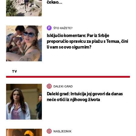
čekao…
ŠTO KAŽETE?
Isključio komentare: Par iz Srbije
preporučio spravicu za plažu s Temua, čini
li vam se ovo sigurnim?
TV
DALEKI GRAD
Daleki grad: Intuicija joj govori da danas
neće otići iz njihovog života
NASLJEDNIK