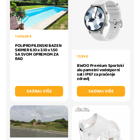
7.400,00 €
POLIPROPILENSKI BAZEN
SKIMER 6.10 x 3.10 x 1.50
SA SVOM OPREMOM ZA
72,99 €
RAD
BWOO Premium Sportski
alu pametni vodotporni
sat i IP67 za praćenje
zdravlj
SAZNAJ VIŠE
SAZNAJ VIŠE