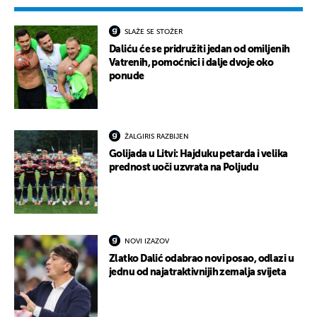
SLAŽE SE STOŽER
Daliću će se pridružiti jedan od omiljenih
Vatrenih, pomoćnici i dalje dvoje oko
ponude
ŽALGIRIS RAZBIJEN
Golijada u Litvi: Hajduku petarda i velika
prednost uoči uzvrata na Poljudu
NOVI IZAZOV
Zlatko Dalić odabrao novi posao, odlazi u
jednu od najatraktivnijih zemalja svijeta