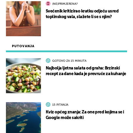
(NE)PRIMJERENA?
Svećenik kritizirao kratku odjeću usred
toplinskog vala, slažete li se s njim?
PUTOVANJA
GOTOVO ZA 15 MINUTA
Najbolja ljetna salata od graha: Brzinski
recept za dane kada je prevruće za kuhanje
15 PITANJA
Kviz općeg znanja: Za one pred kojima se i
Google može sakriti