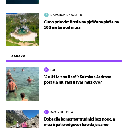
NAJMANJA NA SVIJETU
Čudo prirode: Predivna pješčana plaža na
100 metara od mora
ZABAVA
LOL
"Je li živ, zna li se?": Snimka s Jadrana
postala hit, radi li i vaš muž ovo?
KAO IZ PIŠTOLJA
Dobacila komentar trudnici bez noge, a
muž ispalio odgovor kao da je samo