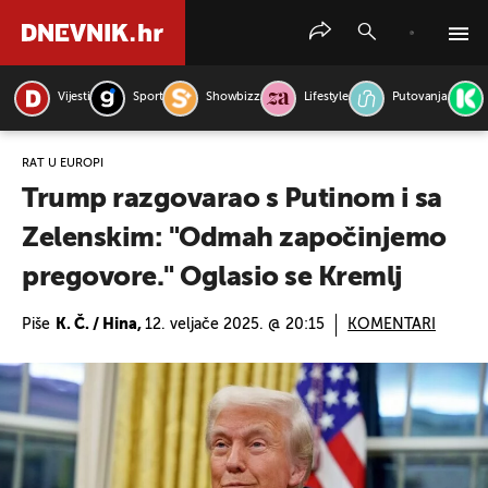
Vijesti
Sport
Showbizz
Lifestyle
Putovanja
PRETRAŽITE VIJESTI
RAT U EUROPI
Trump razgovarao s Putinom i sa
Zelenskim: "Odmah započinjemo
pregovore." Oglasio se Kremlj
Piše
K. Č. / Hina,
12. veljače 2025. @ 20:15
KOMENTARI