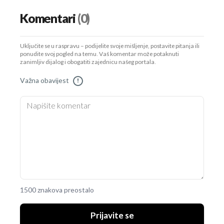
Komentari
(0)
Uključite se u raspravu – podijelite svoje mišljenje, postavite pitanja ili
ponudite svoj pogled na temu. Vaš komentar može potaknuti
zanimljiv dijalog i obogatiti zajednicu našeg portala.
Važna obavijest
!
1500 znakova preostalo
Prijavite se