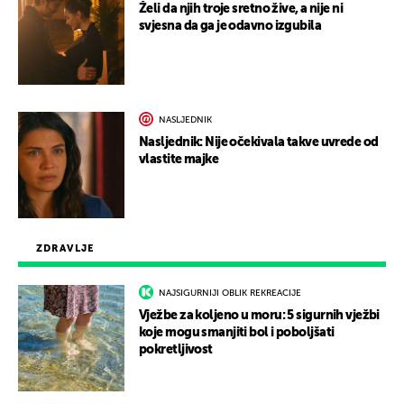
Želi da njih troje sretno žive, a nije ni
svjesna da ga je odavno izgubila
NASLJEDNIK
Nasljednik: Nije očekivala takve uvrede od
vlastite majke
ZDRAVLJE
NAJSIGURNIJI OBLIK REKREACIJE
Vježbe za koljeno u moru: 5 sigurnih vježbi
koje mogu smanjiti bol i poboljšati
pokretljivost