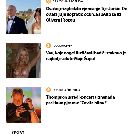
RASKOŠNA PROSLAVA
Ovako je izgledalo vjenčanje Tije Jurčić: Do
oltara ju je dopratio očuh, a slavilo se uz
Olivera i Rozgu
"UUUUUUFFFF"
Vau, koje noge! Ružičasti badić istaknuo je
najbolje adute Maje Šuput
DRAMA U ŠIBENIKU
Thompson usred koncerta iznenada
prekinuo pjesmu: "Zovite hitnu!"
SPORT