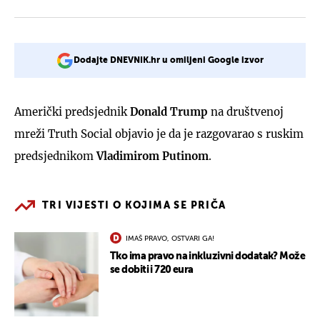
Dodajte DNEVNIK.hr u omiljeni Google izvor
Američki predsjednik
Donald Trump
na društvenoj
mreži Truth Social objavio je da je razgovarao s ruskim
predsjednikom
Vladimirom Putinom
.
TRI VIJESTI O KOJIMA SE PRIČA
IMAŠ PRAVO, OSTVARI GA!
Tko ima pravo na inkluzivni dodatak? Može
se dobiti i 720 eura