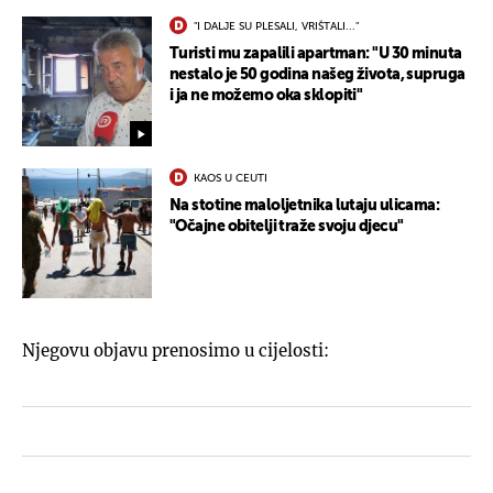
"I DALJE SU PLESALI, VRIŠTALI..."
Turisti mu zapalili apartman: "U 30 minuta
nestalo je 50 godina našeg života, supruga
i ja ne možemo oka sklopiti"
KAOS U CEUTI
Na stotine maloljetnika lutaju ulicama:
"Očajne obitelji traže svoju djecu"
Njegovu objavu prenosimo u cijelosti: