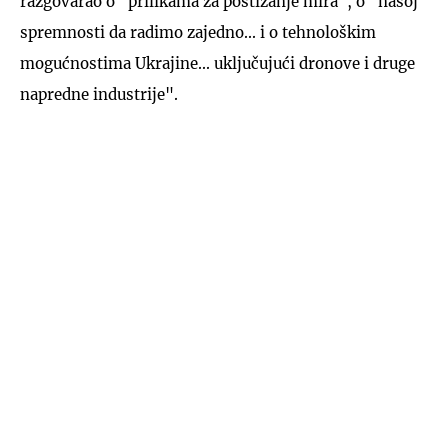
razgovarao o "prilikama za postizanje mira", o "našoj
spremnosti da radimo zajedno... i o tehnološkim
mogućnostima Ukrajine... uključujući dronove i druge
napredne industrije".