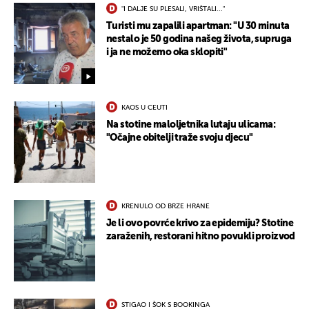
"I DALJE SU PLESALI, VRIŠTALI..."
Turisti mu zapalili apartman: "U 30 minuta
nestalo je 50 godina našeg života, supruga
i ja ne možemo oka sklopiti"
KAOS U CEUTI
Na stotine maloljetnika lutaju ulicama:
"Očajne obitelji traže svoju djecu"
KRENULO OD BRZE HRANE
Je li ovo povrće krivo za epidemiju? Stotine
zaraženih, restorani hitno povukli proizvod
STIGAO I ŠOK S BOOKINGA