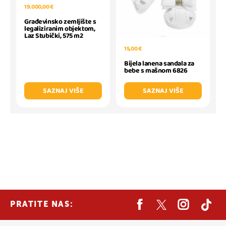
19.000,00 €
Građevinsko zemljište s
legaliziranim objektom,
Laz Stubički, 575 m2
15,00 €
Bijela lanena sandala za
bebe s mašnom 6826
SAZNAJ VIŠE
SAZNAJ VIŠE
PRATITE NAS: