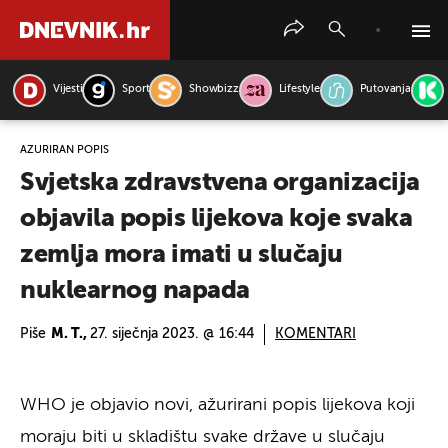
Vijesti
Sport
Showbizz
Lifestyle
Putovanja
PRETRAŽITE VIJESTI
AŽURIRAN POPIS
Svjetska zdravstvena organizacija
objavila popis lijekova koje svaka
zemlja mora imati u slučaju
nuklearnog napada
Piše
M. T.,
27. siječnja 2023. @ 16:44
KOMENTARI
WHO je objavio novi, ažurirani popis lijekova koji
moraju biti u skladištu svake države u slučaju