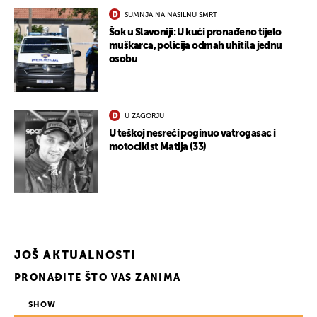
SUMNJA NA NASILNU SMRT
Šok u Slavoniji: U kući pronađeno tijelo
muškarca, policija odmah uhitila jednu
osobu
U ZAGORJU
U teškoj nesreći poginuo vatrogasac i
motociklst Matija (33)
JOŠ AKTUALNOSTI
PRONAĐITE ŠTO VAS ZANIMA
SHOW