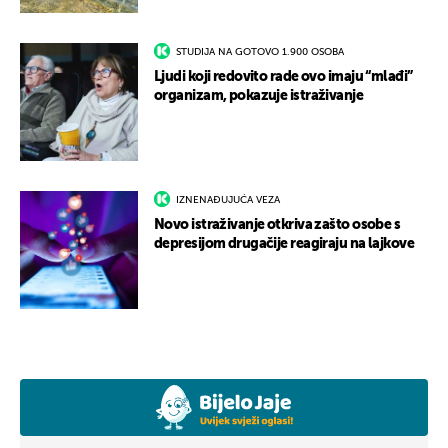
STUDIJA NA GOTOVO 1.900 OSOBA
Ljudi koji redovito rade ovo imaju “mlađi”
organizam, pokazuje istraživanje
IZNENAĐUJUĆA VEZA
Novo istraživanje otkriva zašto osobe s
depresijom drugačije reagiraju na lajkove