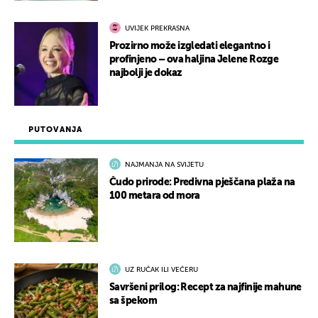
UVIJEK PREKRASNA
Prozirno može izgledati elegantno i
profinjeno – ova haljina Jelene Rozge
najbolji je dokaz
PUTOVANJA
NAJMANJA NA SVIJETU
Čudo prirode: Predivna pješčana plaža na
100 metara od mora
UZ RUČAK ILI VEČERU
Savršeni prilog: Recept za najfinije mahune
sa špekom