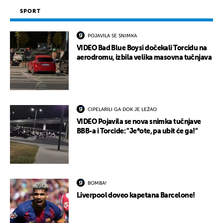
SPORT
POJAVILA SE SNIMKA
VIDEO Bad Blue Boysi dočekali Torcidu na
aerodromu, izbila velika masovna tučnjava
CIPELARILI GA DOK JE LEŽAO
VIDEO Pojavila se nova snimka tučnjave
BBB-a i Torcide: "Je*ote, pa ubit će ga!"
BOMBA!
Liverpool doveo kapetana Barcelone!