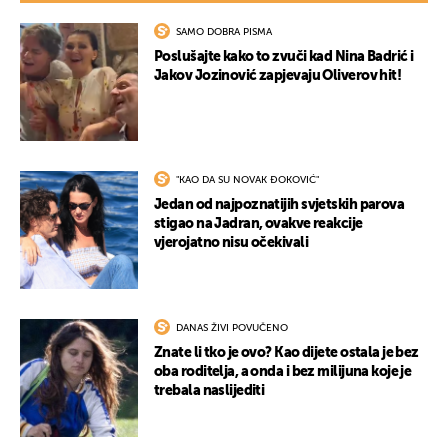
SAMO DOBRA PISMA
Poslušajte kako to zvuči kad Nina Badrić i
Jakov Jozinović zapjevaju Oliverov hit!
"KAO DA SU NOVAK ĐOKOVIĆ"
Jedan od najpoznatijih svjetskih parova
stigao na Jadran, ovakve reakcije
vjerojatno nisu očekivali
DANAS ŽIVI POVUČENO
Znate li tko je ovo? Kao dijete ostala je bez
oba roditelja, a onda i bez milijuna koje je
trebala naslijediti