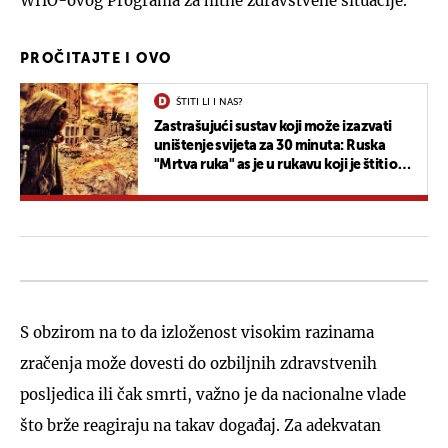
WHO-ovog Programa za hitne zdravstvene situacije.
PROČITAJTE I OVO
ŠTITI LI I NAS?
Zastrašujući sustav koji može izazvati
uništenje svijeta za 30 minuta: Ruska
"Mrtva ruka" as je u rukavu koji je štiti od
nuklearnog napada
S obzirom na to da izloženost visokim razinama
zračenja može dovesti do ozbiljnih zdravstvenih
posljedica ili čak smrti, važno je da nacionalne vlade
što brže reagiraju na takav događaj. Za adekvatan