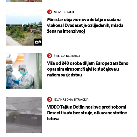
NOVI DETALJI
Ministar objavio nove detalje o sudaru
vlakova! Dvadeset je ozlijeđenih, mlađa
žena na intenzivnoj
9
UKLJUČITE NOTIFIKACIJE
ŠIRE GA KOMARCI
Više od 240 osoba diljem Europe zaraženo
opasnim virusom: Najviše slučajeva u
našem susjedstvu
IZVANREDNA SITUACIJA
VIDEO Tajfun Delfin nosi sve pred sobom!
Deseci tisuća bez struje, otkazane stotine
letova