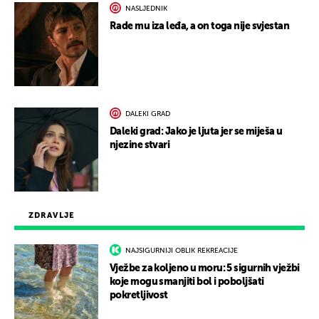
NASLJEDNIK
Rade mu iza leđa, a on toga nije svjestan
DALEKI GRAD
Daleki grad: Jako je ljuta jer se miješa u
njezine stvari
ZDRAVLJE
NAJSIGURNIJI OBLIK REKREACIJE
Vježbe za koljeno u moru: 5 sigurnih vježbi
koje mogu smanjiti bol i poboljšati
pokretljivost