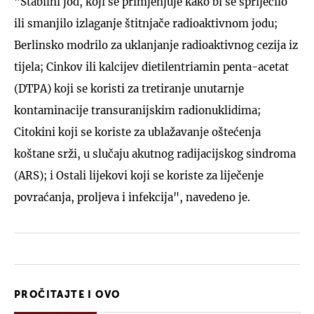
"Stabilni jod, koji se primjenjuje kako bi se spriječilo
ili smanjilo izlaganje štitnjače radioaktivnom jodu;
Berlinsko modrilo za uklanjanje radioaktivnog cezija iz
tijela; Cinkov ili kalcijev dietilentriamin penta-acetat
(DTPA) koji se koristi za tretiranje unutarnje
kontaminacije transuranijskim radionuklidima;
Citokini koji se koriste za ublažavanje oštećenja
koštane srži, u slučaju akutnog radijacijskog sindroma
(ARS); i Ostali lijekovi koji se koriste za liječenje
povraćanja, proljeva i infekcija", navedeno je.
PROČITAJTE I OVO