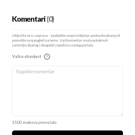
Komentari
(0)
Uključite se u raspravu – podijelite svoje mišljenje, postavite pitanja ili
ponudite svoj pogled na temu. Vaš komentar može potaknuti
zanimljiv dijalog i obogatiti zajednicu našeg portala.
Važna obavijest
!
1500 znakova preostalo