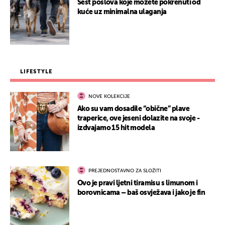
Šest poslova koje možete pokrenuti od
kuće uz minimalna ulaganja
LIFESTYLE
NOVE KOLEKCIJE
Ako su vam dosadile “obične” plave
traperice, ove jeseni dolazite na svoje -
izdvajamo 15 hit modela
PREJEDNOSTAVNO ZA SLOŽITI
Ovo je pravi ljetni tiramisu s limunom i
borovnicama – baš osvježava i jako je fin