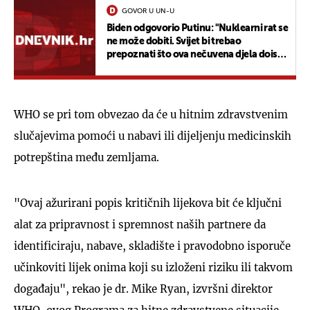
GOVOR U UN-U
Biden odgovorio Putinu: "Nuklearni rat se
ne može dobiti. Svijet bi trebao
prepoznati što ova nečuvena djela doista
jesu"
WHO se pri tom obvezao da će u hitnim zdravstvenim
slučajevima pomoći u nabavi ili dijeljenju medicinskih
potrepština među zemljama.
"Ovaj ažurirani popis kritičnih lijekova bit će ključni
alat za pripravnost i spremnost naših partnere da
identificiraju, nabave, skladište i pravodobno isporuče
učinkoviti lijek onima koji su izloženi riziku ili takvom
događaju", rekao je dr. Mike Ryan, izvršni direktor