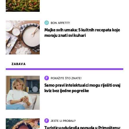
BON APPETIT!
Majke svih umaka: 5 kultnih recepata koje
moraju znati svi kuhari
ZABAVA
POKAŽITE ŠTO ZNATE!
Samo pravi intelektualci mogu riješiti ovaj
kviz bez ijedne pogreške
JESTE LI PROBALI?
Turisticu oduševila ponuda u Primoštenu: