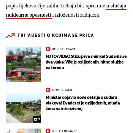
popis lijekova čije zalihe trebaju biti spremne
u slučaju
nuklearne opasnosti
i izloženosti radijaciji.
TRI VIJESTI O KOJIMA SE PRIČA
KOD BJELOVARA
FOTO/VIDEO Stižu prve snimke! Sudarila se
dva vlaka: Više je ozlijeđenih, hitne službe
na terenu
NOVI DETALJI
Ministar objavio nove detalje o sudaru
vlakova! Dvadeset je ozlijeđenih, mlađa
žena na intenzivnoj
9
ŠIRE GA KOMARCI