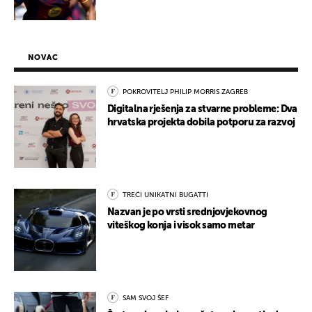
NOVAC
POKROVITELJ PHILIP MORRIS ZAGREB
Digitalna rješenja za stvarne probleme: Dva
hrvatska projekta dobila potporu za razvoj
TREĆI UNIKATNI BUGATTI
Nazvan je po vrsti srednjovjekovnog
viteškog konja i visok samo metar
SAM SVOJ ŠEF