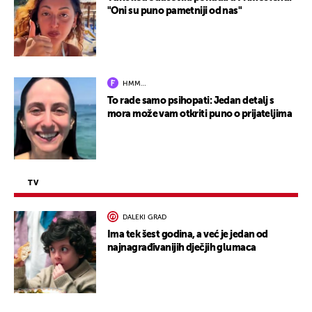
"Oni su puno pametniji od nas"
HMM…
To rade samo psihopati: Jedan detalj s
mora može vam otkriti puno o prijateljima
TV
DALEKI GRAD
Ima tek šest godina, a već je jedan od
najnagrađivanijih dječjih glumaca