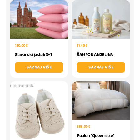
120,00 €
11,40 €
Slavonski jastuk 3+1
ŠAMPON ANGELINA
SAZNAJ VIŠE
SAZNAJ VIŠE
388,00 €
Poplun *Queen size*