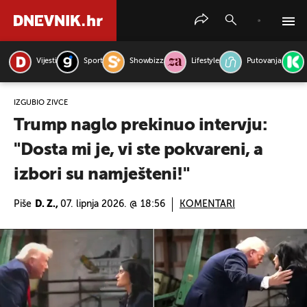
Vijesti
Sport
Showbizz
Lifestyle
Putovanja
PRETRAŽITE VIJESTI
IZGUBIO ŽIVCE
Trump naglo prekinuo intervju:
"Dosta mi je, vi ste pokvareni, a
izbori su namješteni!"
Piše
D. Z.,
07. lipnja 2026. @ 18:56
KOMENTARI