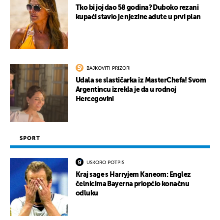
Tko bi joj dao 58 godina? Duboko rezani
kupaći stavio je njezine adute u prvi plan
BAJKOVITI PRIZORI
Udala se slastičarka iz MasterChefa! Svom
Argentincu izrekla je da u rodnoj
Hercegovini
SPORT
USKORO POTPIS
Kraj sage s Harryjem Kaneom: Englez
čelnicima Bayerna priopćio konačnu
odluku