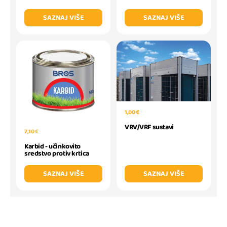
SAZNAJ VIŠE
SAZNAJ VIŠE
1,00 €
VRV/VRF sustavi
7,10 €
Karbid - učinkovito
sredstvo protiv krtica
SAZNAJ VIŠE
SAZNAJ VIŠE