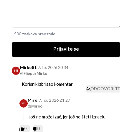
1500 znakova preostalo
Prijavite se
Mirko81
7. lip. 2026 20:34
MI
@FlipperMirko
Korisnik izbrisao komentar
ODGOVORITE
Miro
7. lip. 2026 21:27
MI
@Miroo
još ne može izać, jer još ne šteti Izraelu
0
0