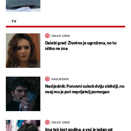
TV
DALEKI GRAD
Daleki grad: Životno je ugrožena, no to
nitko ne zna
NASLJEDNIK
Nasljednik: Ponovni sukob dviju obitelji, no
ovaj mu je put neprijatelj pomogao
DALEKI GRAD
Ima tek šest godina, a već je jedan od