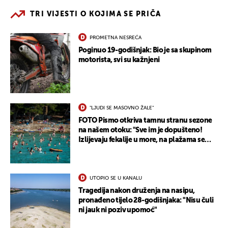
TRI VIJESTI O KOJIMA SE PRIČA
PROMETNA NESREĆA
Poginuo 19-godišnjak: Bio je sa skupinom
motorista, svi su kažnjeni
"LJUDI SE MASOVNO ŽALE"
FOTO Pismo otkriva tamnu stranu sezone
na našem otoku: "Sve im je dopušteno!
Izlijevaju fekalije u more, na plažama se
dobije kožni osip"
UTOPIO SE U KANALU
Tragedija nakon druženja na nasipu,
pronađeno tijelo 28-godišnjaka: "Nisu čuli
ni jauk ni poziv upomoć"