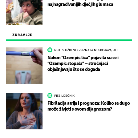
najnagrađivanijih dječjih glumaca
ZDRAVLJE
NIJE SLUŽBENO PRIZNATA NUSPOJAVA, ALI ...
Nakon “Ozempic lica” pojavila su se i
“Ozempic stopala” – stručnjaci
objašnjavaju što se događa
PIŠE LIJEČNIK
Fibrilacija atrija i prognoza: Koliko se dugo
može živjeti s ovom dijagnozom?