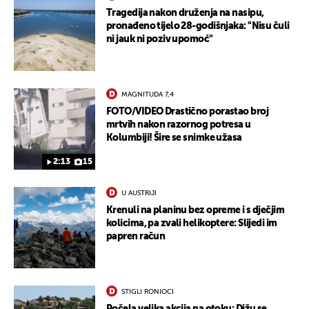
Tragedija nakon druženja na nasipu,
pronađeno tijelo 28-godišnjaka: "Nisu čuli
ni jauk ni poziv upomoć"
MAGNITUDA 7,4
FOTO/VIDEO Drastično porastao broj
mrtvih nakon razornog potresa u
Kolumbiji! Šire se snimke užasa
2:13
15
U AUSTRIJI
Krenuli na planinu bez opreme i s dječjim
kolicima, pa zvali helikoptere: Slijedi im
papren račun
STIGLI RONIOCI