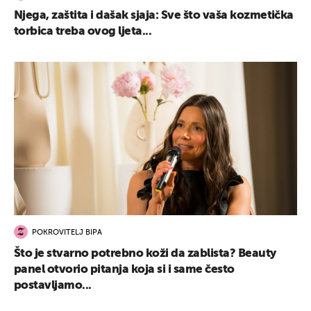
Njega, zaštita i dašak sjaja: Sve što vaša kozmetička
UKLJUČITE NOTIFIKACIJE
torbica treba ovog ljeta...
POKROVITELJ BIPA
Što je stvarno potrebno koži da zablista? Beauty
panel otvorio pitanja koja si i same često
postavljamo...