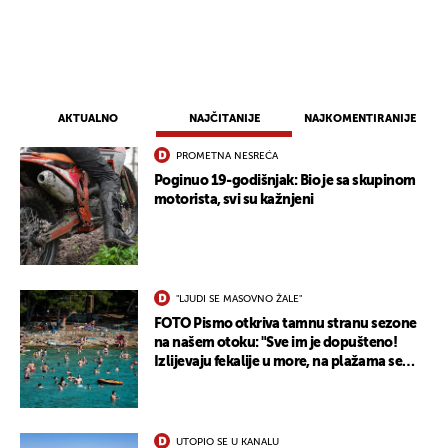
AKTUALNO
NAJČITANIJE
NAJKOMENTIRANIJE
PROMETNA NESREĆA
Poginuo 19-godišnjak: Bio je sa skupinom
motorista, svi su kažnjeni
"LJUDI SE MASOVNO ŽALE"
FOTO Pismo otkriva tamnu stranu sezone
na našem otoku: "Sve im je dopušteno!
Izlijevaju fekalije u more, na plažama se
dobije kožni osip"
UTOPIO SE U KANALU