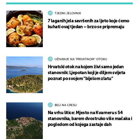
TJEDNI JELOVNIK
7 laganih jela savršenih za ljeto koje ćemo
kuhati ovaj tjedan – brzo se pripremaju
UŽIVANJE NA "PRIVATNOM" OTOKU
Hrvatski otok na kojem živi samo jedan
stanovnik: Ljepotan koji je diljem svijeta
poznat po svojem "bijelom zlatu"
BELI NA CRESU
Na vrhu litice: Mjesto na Kvarneru s 54
stanovnika, barem dvostruko više mačaka i
pogledom od kojega zastaje dah