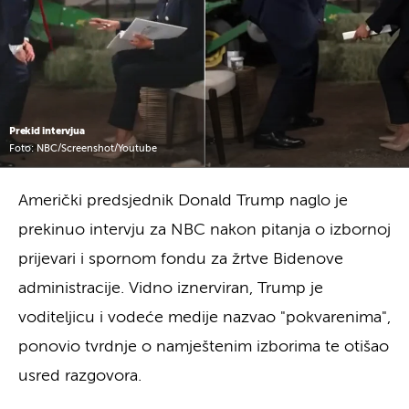
Prekid intervjua
Foto: NBC/Screenshot/Youtube
Američki predsjednik Donald Trump naglo je
prekinuo intervju za NBC nakon pitanja o izbornoj
prijevari i spornom fondu za žrtve Bidenove
administracije. Vidno iznerviran, Trump je
voditeljicu i vodeće medije nazvao "pokvarenima",
ponovio tvrdnje o namještenim izborima te otišao
usred razgovora.