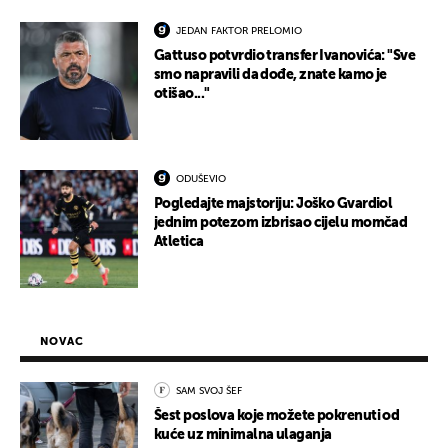
JEDAN FAKTOR PRELOMIO
Gattuso potvrdio transfer Ivanovića: "Sve
smo napravili da dođe, znate kamo je
otišao..."
ODUŠEVIO
Pogledajte majstoriju: Joško Gvardiol
jednim potezom izbrisao cijelu momčad
Atletica
NOVAC
SAM SVOJ ŠEF
Šest poslova koje možete pokrenuti od
kuće uz minimalna ulaganja