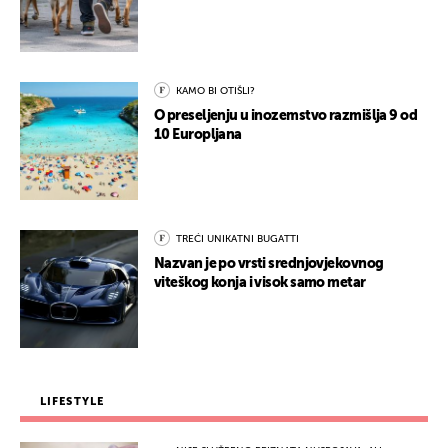
KAMO BI OTIŠLI?
O preseljenju u inozemstvo razmišlja 9 od
10 Europljana
TREĆI UNIKATNI BUGATTI
Nazvan je po vrsti srednjovjekovnog
viteškog konja i visok samo metar
LIFESTYLE