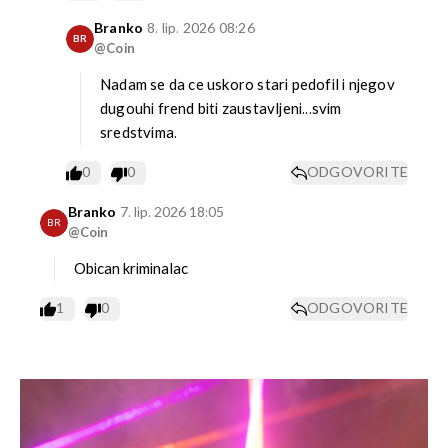
Branko
8. lip. 2026 08:26
BR
@Coin
Nadam se da ce uskoro stari pedofil i njegov
dugouhi frend biti zaustavljeni...svim
sredstvima.
0
0
ODGOVORITE
Branko
7. lip. 2026 18:05
BR
@Coin
Obican kriminalac
1
0
ODGOVORITE