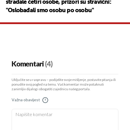
stradale četiri osobe, prizori su stravični:
"Oslobađali smo osobu po osobu"
Komentari
(4)
Uključite se u raspravu – podijelite svoje mišljenje, postavite pitanja ili
ponudite svoj pogled na temu. Vaš komentar može potaknuti
zanimljiv dijalog i obogatiti zajednicu našeg portala.
Važna obavijest
!