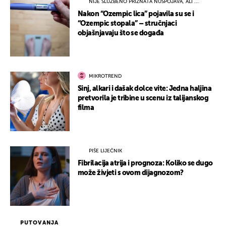
NIJE SLUŽBENO PRIZNATA NUSPOJAVA, ALI ...
Nakon “Ozempic lica” pojavila su se i
“Ozempic stopala” – stručnjaci
objašnjavaju što se događa
MIKROTREND
Sinj, alkari i dašak dolce vite: Jedna haljina
pretvorila je tribine u scenu iz talijanskog
filma
PIŠE LIJEČNIK
Fibrilacija atrija i prognoza: Koliko se dugo
može živjeti s ovom dijagnozom?
PUTOVANJA