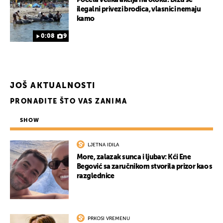
Počela velika akcija na otoku: Dižu se
ilegalni privezi brodica, vlasnici nemaju
kamo
0:08
9
JOŠ AKTUALNOSTI
PRONAĐITE ŠTO VAS ZANIMA
SHOW
LJETNA IDILA
More, zalazak sunca i ljubav: Kći Ene
Begović sa zaručnikom stvorila prizor kao s
razglednice
PRKOSI VREMENU