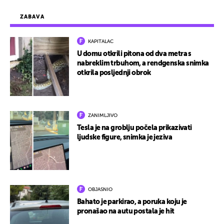
ZABAVA
KAPITALAC
U domu otkrili pitona od dva metra s
nabreklim trbuhom, a rendgenska snimka
otkrila posljednji obrok
ZANIMLJIVO
Tesla je na groblju počela prikazivati
ljudske figure, snimka je jeziva
OBJASNIO
Bahato je parkirao, a poruka koju je
pronašao na autu postala je hit