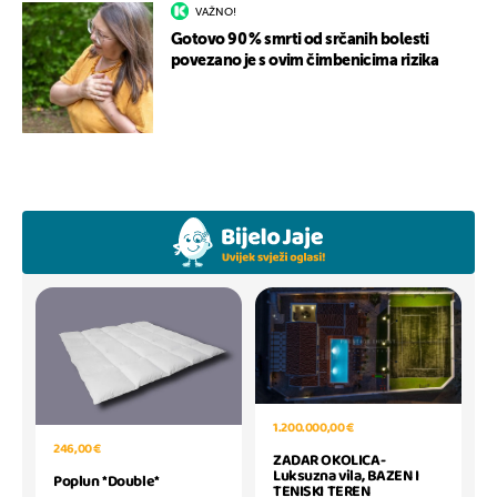
VAŽNO!
Gotovo 90 % smrti od srčanih bolesti
povezano je s ovim čimbenicima rizika
1.200.000,00 €
246,00 €
ZADAR OKOLICA-
Luksuzna vila, BAZEN I
Poplun *Double*
TENISKI TEREN