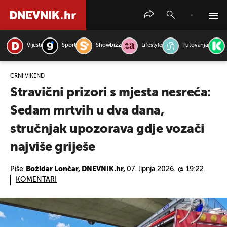
Vijesti
Sport
Showbizz
Lifestyle
Putovanja
PRETRAŽITE VIJESTI
CRNI VIKEND
Stravični prizori s mjesta nesreća:
Sedam mrtvih u dva dana,
stručnjak upozorava gdje vozači
najviše griješe
Piše
Božidar Lončar, DNEVNIK.hr,
07. lipnja 2026. @ 19:22
KOMENTARI