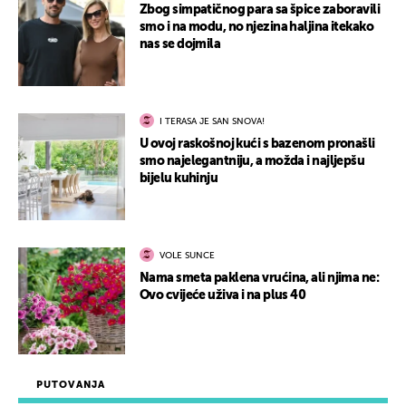
Zbog simpatičnog para sa špice zaboravili
smo i na modu, no njezina haljina itekako
nas se dojmila
I TERASA JE SAN SNOVA!
U ovoj raskošnoj kući s bazenom pronašli
smo najelegantniju, a možda i najljepšu
bijelu kuhinju
VOLE SUNCE
Nama smeta paklena vrućina, ali njima ne:
Ovo cvijeće uživa i na plus 40
PUTOVANJA