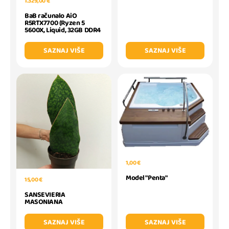
1.329,00 €
BaB računalo AiO
R5RTX7700 (Ryzen 5
5600X, Liquid, 32GB DDR4
SAZNAJ VIŠE
SAZNAJ VIŠE
1,00 €
Model "Penta"
15,00 €
SANSEVIERIA
MASONIANA
SAZNAJ VIŠE
SAZNAJ VIŠE