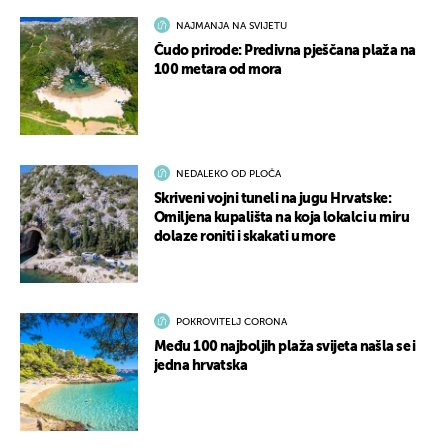
NAJMANJA NA SVIJETU
Čudo prirode: Predivna pješčana plaža na
100 metara od mora
NEDALEKO OD PLOČA
Skriveni vojni tuneli na jugu Hrvatske:
Omiljena kupališta na koja lokalci u miru
dolaze roniti i skakati u more
POKROVITELJ CORONA
Među 100 najboljih plaža svijeta našla se i
jedna hrvatska