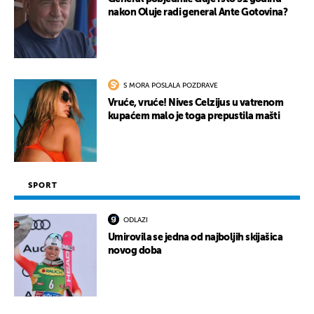
nakon Oluje radi general Ante Gotovina?
S MORA POSLALA POZDRAVE
Vruće, vruće! Nives Celzijus u vatrenom
kupaćem malo je toga prepustila mašti
SPORT
ODLAZI
Umirovila se jedna od najboljih skijašica
novog doba