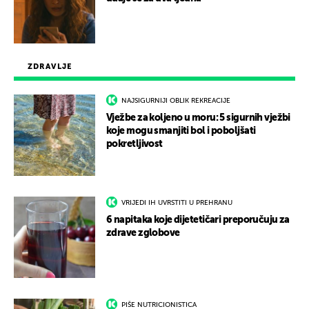
ZDRAVLJE
NAJSIGURNIJI OBLIK REKREACIJE
Vježbe za koljeno u moru: 5 sigurnih vježbi
koje mogu smanjiti bol i poboljšati
pokretljivost
VRIJEDI IH UVRSTITI U PREHRANU
6 napitaka koje dijetetičari preporučuju za
zdrave zglobove
PIŠE NUTRICIONISTICA