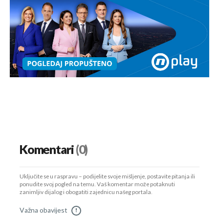
Komentari
(0)
Uključite se u raspravu – podijelite svoje mišljenje, postavite pitanja ili
ponudite svoj pogled na temu. Vaš komentar može potaknuti
zanimljiv dijalog i obogatiti zajednicu našeg portala.
Važna obavijest
!