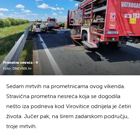
Prometna nesreća - 4
Foto: DNEVNIK.hr
Sedam mrtvih na prometnicama ovog vikenda.
Stravična prometna nesreća koja se dogodila
nešto iza podneva kod Virovitice odnijela je četiri
života. Jučer pak, na širem zadarskom području,
troje mrtvih.