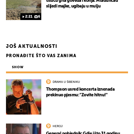
tisuću grla goveda i konja: Mladunčad
slijedi majke, ugibaju u mulju
2:21
6
JOŠ AKTUALNOSTI
PRONAĐITE ŠTO VAS ZANIMA
SHOW
DRAMA U ŠIBENIKU
Thompson usred koncerta iznenada
prekinuo pjesmu: "Zovite hitnu!"
HEROJ
General pobjednik: Gdje i što 31 godinu