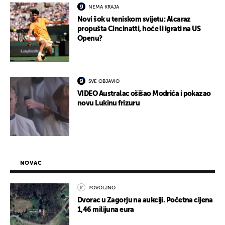
NEMA KRAJA
Novi šok u teniskom svijetu: Alcaraz
propušta Cincinatti, hoće li igrati na US
Openu?
SVE OBJAVIO
VIDEO Australac ošišao Modrića i pokazao
novu Lukinu frizuru
NOVAC
POVOLJNO
Dvorac u Zagorju na aukciji. Početna cijena
1,46 milijuna eura