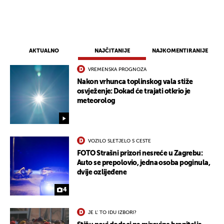
AKTUALNO
NAJČITANIJE
NAJKOMENTIRANIJE
VREMENSKA PROGNOZA
Nakon vrhunca toplinskog vala stiže
osvježenje: Dokad će trajati otkrio je
meteorolog
VOZILO SLETJELO S CESTE
FOTO Strašni prizori nesreće u Zagrebu:
Auto se prepolovio, jedna osoba poginula,
dvije ozlijeđene
4
JE L' TO IDU IZBORI?