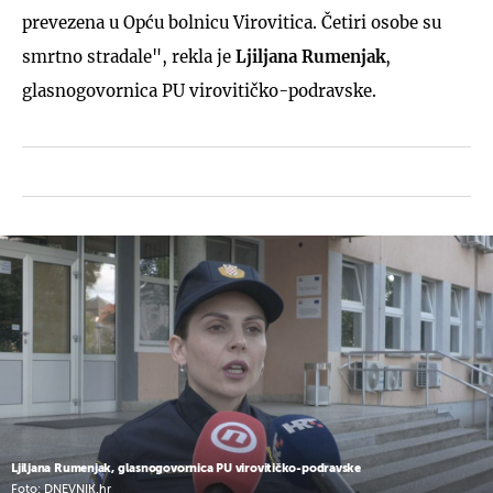
prevezena u Opću bolnicu Virovitica. Četiri osobe su
smrtno stradale", rekla je
Ljiljana Rumenjak
,
glasnogovornica PU virovitičko-podravske.
Ljiljana Rumenjak, glasnogovornica PU virovitičko-podravske
Foto: DNEVNIK.hr