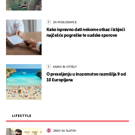
ZA POSLODAVCE
Kako ispravno dati nekome otkaz i izbjeći
najčešće pogreške te sudske sporove
KAMO BI OTIŠLI?
O preseljenju u inozemstvo razmišlja 9 od
10 Europljana
LIFESTYLE
JAKO SU SLATKI!