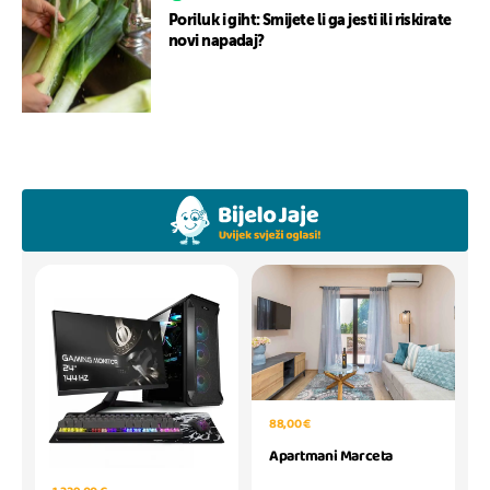
Poriluk i giht: Smijete li ga jesti ili riskirate
novi napadaj?
88,00 €
Apartmani Marceta