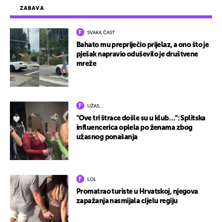
ZABAVA
SVAKA ČAST
Bahato mu prepriječio prijelaz, a ono što je
pješak napravio oduševilo je društvene
mreže
UŽAS…
"Ove tri štrace došle su u klub…": Splitska
influencerica oplela po ženama zbog
užasnog ponašanja
LOL
Promatrao turiste u Hrvatskoj, njegova
zapažanja nasmijala cijelu regiju