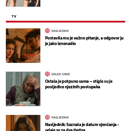
TV
NASLJEDNIK
Postavila mu je važno pitanje, a odgovor ju
je jako iznenadio
DALEKI GRAD
Ostala je potpuno sama – stigle su je
posljedice njezinih postupaka
NASLJEDNIK
Nasljednik: Saznala je datum vjenčanja -
udaje se za dva tjedna