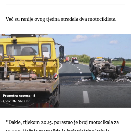
Već su ranije ovog tjedna stradala dva motociklista.
Prometna nesreća - 5
Foto: DNEVNIK.hr
"Dakle, tijekom 2025. porastao je broj motocikala za