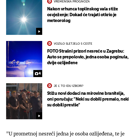
VREMENSKA PROGNOZA
Nakon vrhunca toplinskog vala stiže
osvježenje: Dokad će trajati otkrio je
meteorolog
VOZILO SLETJELO S CESTE
FOTO Strašni prizori nesreće u Zagrebu:
Auto se prepolovio, jedna osoba poginula,
dvije ozlijeđene
4
JE L' TO IDU IZBORI?
Stižu novi dodaci na mirovine branitelja,
oni poručuju: "Neki su dobili premalo, neki
su dobili previše"
"U prometnoj nesreći jedna je osoba ozlijeđena, te je