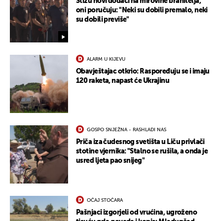
Stižu novi dodaci na mirovine branitelja,
oni poručuju: "Neki su dobili premalo, neki
su dobili previše"
ALARM U KIJEVU
Obavještajac otkrio: Raspoređuju se i imaju
120 raketa, napast će Ukrajinu
GOSPO SNJEŽNA - RASHLADI NAS
Priča iza čudesnog svetišta u Liču privlači
stotine vjernika: "Stalno se rušila, a onda je
usred ljeta pao snijeg"
OČAJ STOČARA
Pašnjaci izgorjeli od vrućina, ugroženo