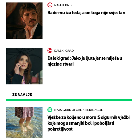
NASLJEDNIK
Rade mu iza leđa, a on toga nije svjestan
DALEKI GRAD
Daleki grad: Jako je ljuta jer se miješa u
njezine stvari
ZDRAVLJE
NAJSIGURNIJI OBLIK REKREACIJE
Vježbe za koljeno u moru: 5 sigurnih vježbi
koje mogu smanjiti bol i poboljšati
pokretljivost