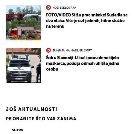
KOD BJELOVARA
FOTO/VIDEO Stižu prve snimke! Sudarila se
dva vlaka: Više je ozlijeđenih, hitne službe
na terenu
SUMNJA NA NASILNU SMRT
Šok u Slavoniji: U kući pronađeno tijelo
muškarca, policija odmah uhitila jednu
osobu
JOŠ AKTUALNOSTI
PRONAĐITE ŠTO VAS ZANIMA
SHOW