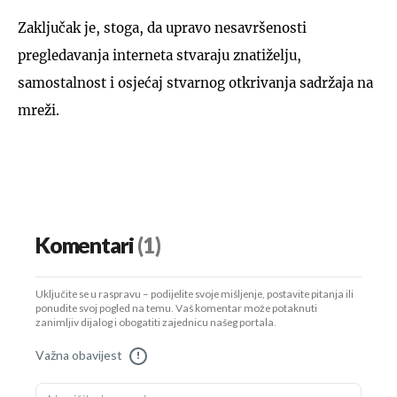
Zaključak je, stoga, da upravo nesavršenosti
pregledavanja interneta stvaraju znatiželju,
samostalnost i osjećaj stvarnog otkrivanja sadržaja na
mreži.
Komentari
(1)
Uključite se u raspravu – podijelite svoje mišljenje, postavite pitanja ili
ponudite svoj pogled na temu. Vaš komentar može potaknuti
zanimljiv dijalog i obogatiti zajednicu našeg portala.
Važna obavijest
!