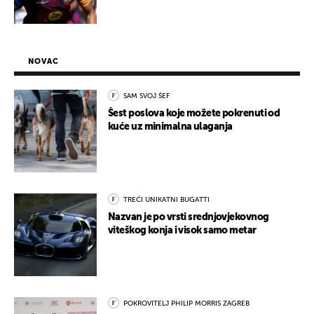
NOVAC
SAM SVOJ ŠEF
Šest poslova koje možete pokrenuti od
kuće uz minimalna ulaganja
TREĆI UNIKATNI BUGATTI
Nazvan je po vrsti srednjovjekovnog
viteškog konja i visok samo metar
POKROVITELJ PHILIP MORRIS ZAGREB