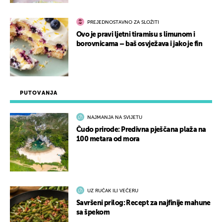
PREJEDNOSTAVNO ZA SLOŽITI
Ovo je pravi ljetni tiramisu s limunom i
borovnicama – baš osvježava i jako je fin
PUTOVANJA
NAJMANJA NA SVIJETU
Čudo prirode: Predivna pješčana plaža na
100 metara od mora
UZ RUČAK ILI VEČERU
Savršeni prilog: Recept za najfinije mahune
sa špekom