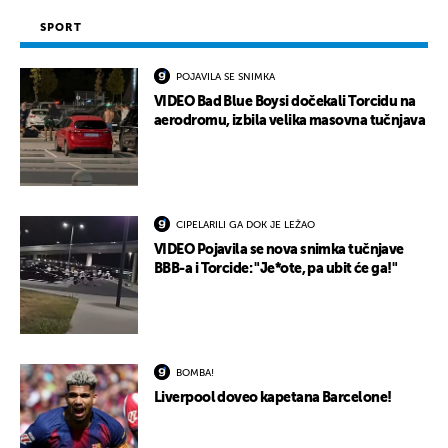
SPORT
POJAVILA SE SNIMKA
VIDEO Bad Blue Boysi dočekali Torcidu na
aerodromu, izbila velika masovna tučnjava
CIPELARILI GA DOK JE LEŽAO
VIDEO Pojavila se nova snimka tučnjave
BBB-a i Torcide: "Je*ote, pa ubit će ga!"
BOMBA!
Liverpool doveo kapetana Barcelone!