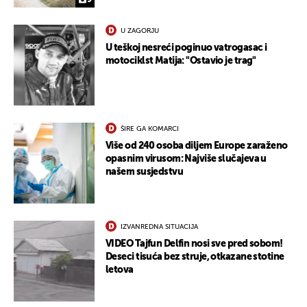
9
U ZAGORJU
U teškoj nesreći poginuo vatrogasac i
motociklst Matija: "Ostavio je trag"
ŠIRE GA KOMARCI
Više od 240 osoba diljem Europe zaraženo
opasnim virusom: Najviše slučajeva u
našem susjedstvu
IZVANREDNA SITUACIJA
VIDEO Tajfun Delfin nosi sve pred sobom!
Deseci tisuća bez struje, otkazane stotine
letova