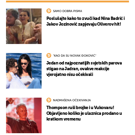
SAMO DOBRA PISMA
Poslušajte kako to zvuči kad Nina Badrić i
Jakov Jozinović zapjevaju Oliverov hit!
"KAO DA SU NOVAK ĐOKOVIĆ"
Jedan od najpoznatijih svjetskih parova
stigao na Jadran, ovakve reakcije
vjerojatno nisu očekivali
NADMAŠENA OČEKIVANJA
Thompson ruši brojke i u Vukovaru!
Objavljeno koliko je ulaznica prodano u
kratkom vremenu