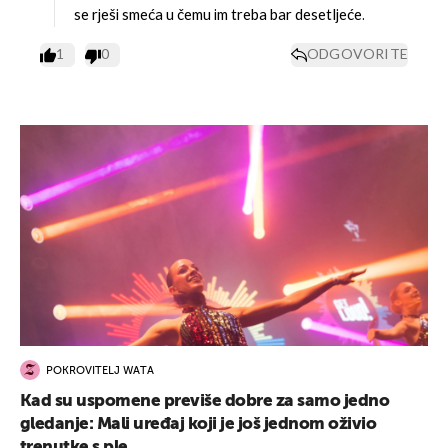
se rješi smeća u čemu im treba bar desetljeće.
1
0
ODGOVORITE
POKROVITELJ WATA
Kad su uspomene previše dobre za samo jedno
gledanje: Mali uređaj koji je još jednom oživio
trenutke s ple...