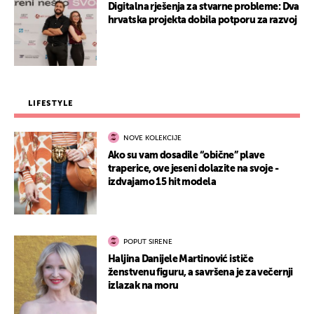
Digitalna rješenja za stvarne probleme: Dva
hrvatska projekta dobila potporu za razvoj
LIFESTYLE
NOVE KOLEKCIJE
Ako su vam dosadile “obične” plave
traperice, ove jeseni dolazite na svoje -
izdvajamo 15 hit modela
POPUT SIRENE
Haljina Danijele Martinović ističe
ženstvenu figuru, a savršena je za večernji
izlazak na moru