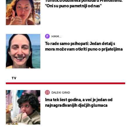
Turisticu oduševila ponuda u Primoštenu:
"Oni su puno pametniji od nas"
HMM…
To rade samo psihopati: Jedan detalj s
mora može vam otkriti puno o prijateljima
TV
DALEKI GRAD
Ima tek šest godina, a već je jedan od
najnagrađivanijih dječjih glumaca