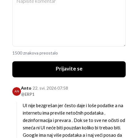
1500 znakova preostalo
Prijavite se
Anto
22. svi. 2026 07:58
AN
@ERP1
UI nije bezgrešan jer često daje i loše podatke a na
internetu ima previše netočnih podataka ,
dezinformacija i prevara . Dok se to sve ne očisti od
smeća ni UI neće biti pouzdan koliko bi trebao biti.
Google ima naj više podataka a i naj veći posao da