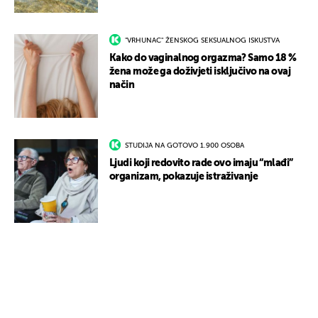
"VRHUNAC" ŽENSKOG SEKSUALNOG ISKUSTVA
Kako do vaginalnog orgazma? Samo 18 %
žena može ga doživjeti isključivo na ovaj
način
STUDIJA NA GOTOVO 1.900 OSOBA
Ljudi koji redovito rade ovo imaju “mlađi”
organizam, pokazuje istraživanje