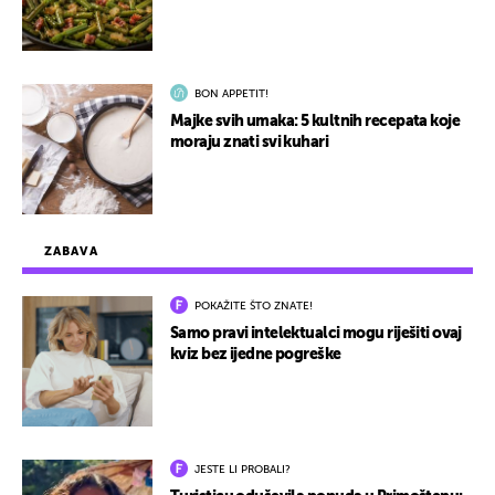
BON APPETIT!
Majke svih umaka: 5 kultnih recepata koje
moraju znati svi kuhari
ZABAVA
POKAŽITE ŠTO ZNATE!
Samo pravi intelektualci mogu riješiti ovaj
kviz bez ijedne pogreške
JESTE LI PROBALI?