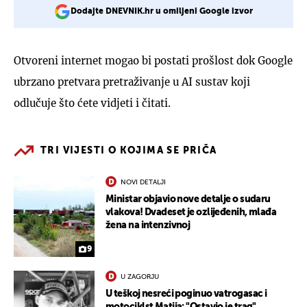
Dodajte DNEVNIK.hr u omiljeni Google izvor
Otvoreni internet mogao bi postati prošlost dok Google
ubrzano pretvara pretraživanje u AI sustav koji
odlučuje što ćete vidjeti i čitati.
TRI VIJESTI O KOJIMA SE PRIČA
NOVI DETALJI
Ministar objavio nove detalje o sudaru
vlakova! Dvadeset je ozlijeđenih, mlađa
žena na intenzivnoj
9
U ZAGORJU
U teškoj nesreći poginuo vatrogasac i
motociklst Matija: "Ostavio je trag"