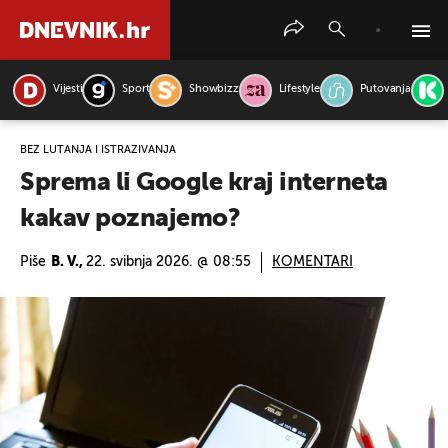
Vijesti
Sport
Showbizz
Lifestyle
Putovanja
PRETRAŽITE VIJESTI
BEZ LUTANJA I ISTRAŽIVANJA
Sprema li Google kraj interneta
kakav poznajemo?
Piše
B. V.,
22. svibnja 2026. @ 08:55
KOMENTARI