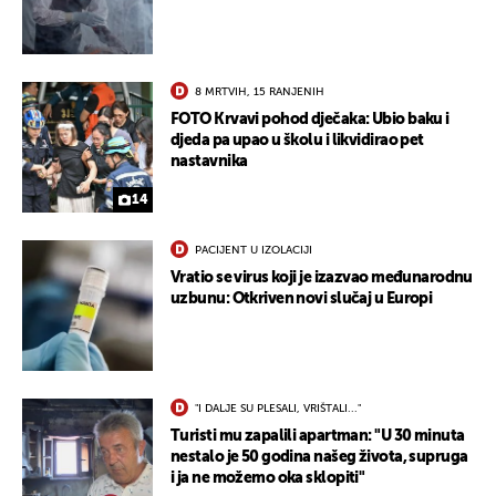
8 MRTVIH, 15 RANJENIH
FOTO Krvavi pohod dječaka: Ubio baku i
djeda pa upao u školu i likvidirao pet
nastavnika
14
PACIJENT U IZOLACIJI
Vratio se virus koji je izazvao međunarodnu
uzbunu: Otkriven novi slučaj u Europi
"I DALJE SU PLESALI, VRIŠTALI..."
Turisti mu zapalili apartman: "U 30 minuta
nestalo je 50 godina našeg života, supruga
i ja ne možemo oka sklopiti"