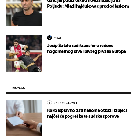
Garcijin potez otkrio novu situaciju na
Poljudu: Mladi hajdukovac pred odlaskom
OPA!
Josip Šutalo radi transfer u redove
nogometnog diva i bivšeg prvaka Europe
NOVAC
ZA POSLODAVCE
Kako ispravno dati nekome otkaz i izbjeći
najčešće pogreške te sudske sporove