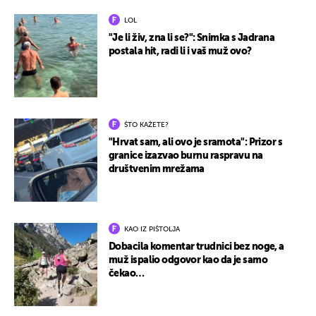
LOL
"Je li živ, zna li se?": Snimka s Jadrana
postala hit, radi li i vaš muž ovo?
ŠTO KAŽETE?
"Hrvat sam, ali ovo je sramota": Prizor s
granice izazvao burnu raspravu na
društvenim mrežama
KAO IZ PIŠTOLJA
Dobacila komentar trudnici bez noge, a
muž ispalio odgovor kao da je samo
čekao…