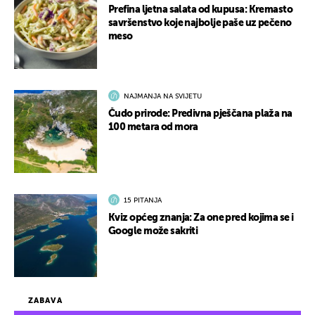
Prefina ljetna salata od kupusa: Kremasto
savršenstvo koje najbolje paše uz pečeno
meso
NAJMANJA NA SVIJETU
Čudo prirode: Predivna pješčana plaža na
100 metara od mora
15 PITANJA
Kviz općeg znanja: Za one pred kojima se i
Google može sakriti
ZABAVA