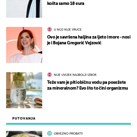
košta samo 18 eura
U NOJ NIJE VRUĆE
Ovo je savršena haljina za ljeto i more - nosi
je i Bojana Gregorić Vejzović
NIJE UVIJEK NAJBOLJI IZBOR
Teže vam je piti običnu vodu pa posežete
za mineralnom? Evo što to čini organizmu
PUTOVANJA
OBVEZNO PROBATI!