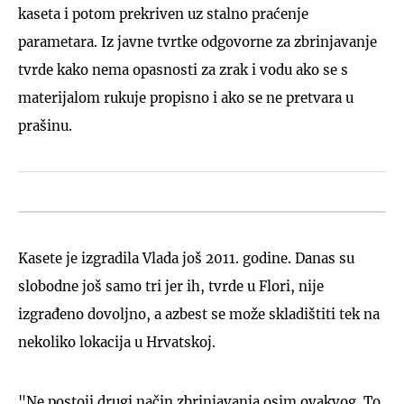
kaseta i potom prekriven uz stalno praćenje
parametara. Iz javne tvrtke odgovorne za zbrinjavanje
tvrde kako nema opasnosti za zrak i vodu ako se s
materijalom rukuje propisno i ako se ne pretvara u
prašinu.
Kasete je izgradila Vlada još 2011. godine. Danas su
slobodne još samo tri jer ih, tvrde u Flori, nije
izgrađeno dovoljno, a azbest se može skladištiti tek na
nekoliko lokacija u Hrvatskoj.
"Ne postoji drugi način zbrinjavanja osim ovakvog. To