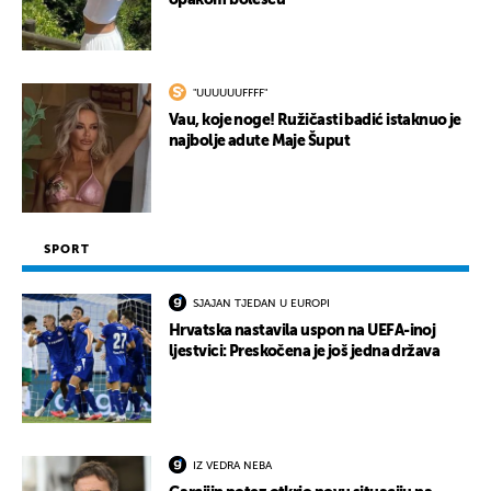
opakom bolešću
"UUUUUUFFFF"
Vau, koje noge! Ružičasti badić istaknuo je
najbolje adute Maje Šuput
SPORT
SJAJAN TJEDAN U EUROPI
Hrvatska nastavila uspon na UEFA-inoj
ljestvici: Preskočena je još jedna država
IZ VEDRA NEBA