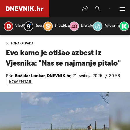
Vijesti
Sport
Showbizz
Lifestyle
Putovanja
PRETRAŽITE VIJESTI
50 TONA OTPADA
Evo kamo je otišao azbest iz
Vjesnika: "Nas se najmanje pitalo"
Piše
Božidar Lončar, DNEVNIK.hr,
21. svibnja 2026. @ 20:58
KOMENTARI