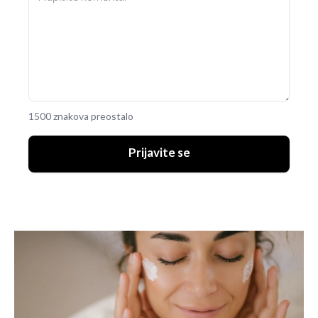
1500 znakova preostalo
Prijavite se