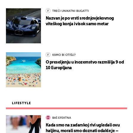
TREĆI UNIKATNI BUGATTI
Nazvan je po vrsti srednjovjekovnog
viteškog konja i visok samo metar
KAMO BI OTIŠLI?
O preseljenju u inozemstvo razmišlja 9 od
10 Europljana
LIFESTYLE
BAŠ EFEKTNA
Kada smo na zadarskoj rivi ugledali ovu
haljinu, morali smo doznati odakle je –