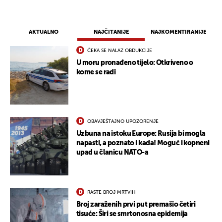
AKTUALNO
NAJČITANIJE
NAJKOMENTIRANIJE
ČEKA SE NALAZ OBDUKCIJE
U moru pronađeno tijelo: Otkriveno o
kome se radi
OBAVJEŠTAJNO UPOZORENJE
Uzbuna na istoku Europe: Rusija bi mogla
napasti, a poznato i kada! Moguć i kopneni
upad u članicu NATO-a
RASTE BROJ MRTVIH
Broj zaraženih prvi put premašio četiri
tisuće: Širi se smrtonosna epidemija