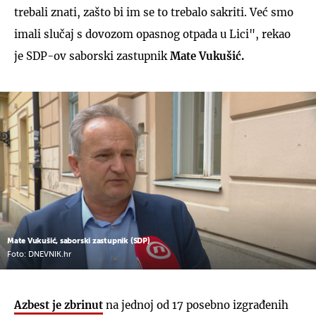
trebali znati, zašto bi im se to trebalo sakriti. Već smo
imali slučaj s dovozom opasnog otpada u Lici", rekao
je SDP-ov saborski zastupnik
Mate Vukušić.
Mate Vukušić, saborski zastupnik (SDP)
Foto: DNEVNIK.hr
Azbest je zbrinut
na jednoj od 17 posebno izgrađenih