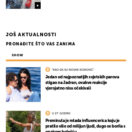
JOŠ AKTUALNOSTI
PRONAĐITE ŠTO VAS ZANIMA
SHOW
"KAO DA SU NOVAK ĐOKOVIĆ"
Jedan od najpoznatijih svjetskih parova
stigao na Jadran, ovakve reakcije
vjerojatno nisu očekivali
U 27. GODINI
Preminula je mlada influencerica koju je
pratilo više od milijun ljudi, dugo se borila s