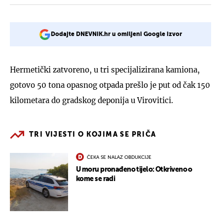
Dodajte DNEVNIK.hr u omiljeni Google izvor
Hermetički zatvoreno, u tri specijalizirana kamiona,
gotovo 50 tona opasnog otpada prešlo je put od čak 150
kilometara do gradskog deponija u Virovitici.
TRI VIJESTI O KOJIMA SE PRIČA
ČEKA SE NALAZ OBDUKCIJE
U moru pronađeno tijelo: Otkriveno o
kome se radi