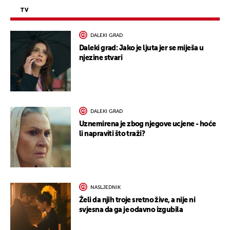
TV
DALEKI GRAD
Daleki grad: Jako je ljuta jer se miješa u
njezine stvari
DALEKI GRAD
Uznemirena je zbog njegove ucjene - hoće
li napraviti što traži?
NASLJEDNIK
Želi da njih troje sretno žive, a nije ni
svjesna da ga je odavno izgubila