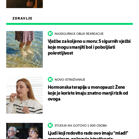
ZDRAVLJE
NAJSIGURNIJI OBLIK REKREACIJE
Vježbe za koljeno u moru: 5 sigurnih vježbi
koje mogu smanjiti bol i poboljšati
pokretljivost
NOVO ISTRAŽIVANJE
Hormonska terapija u menopauzi: Žene
koje je koriste imaju znatno manji rizik od
ovoga
STUDIJA NA GOTOVO 1.900 OSOBA
Ljudi koji redovito rade ovo imaju “mlađi”