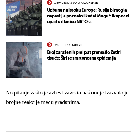
OBAVJEŠTAJNO UPOZORENJE
Uzbuna na istoku Europe: Rusija bi mogla
napasti, a poznato i kada! Moguć i kopneni
upad u članicu NATO-a
RASTE BROJ MRTVIH
Broj zaraženih prvi put premašio četiri
tisuće: Širi se smrtonosna epidemija
No pitanje zašto je azbest završio baš ondje izazvalo je
brojne reakcije među građanima.