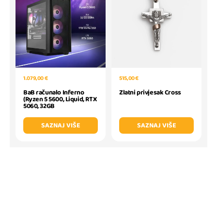
1.079,00 €
515,00 €
BaB računalo Inferno
Zlatni privjesak Cross
(Ryzen 5 5600, Liquid, RTX
5060, 32GB
SAZNAJ VIŠE
SAZNAJ VIŠE