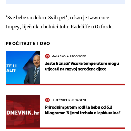
'Sve bebe su dobro. Svih pet', rekao je Lawrence
Impey, liječnik u bolnici John Radcliffe u Oxfordu.
PROČITAJTE I OVO
MALA ŠKOLA PROGNOZE
Jeste li znali? Visoke temperature mogu
utjecati na razvoj nerođene djece
I LIJEČNICI IZNENAĐENI
Prirodnim putem rodlila bebu od 6,2
kilograma: 'Nije mi trebala ni epiduralna!'