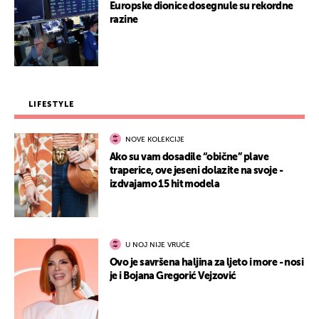
Europske dionice dosegnule su rekordne
razine
LIFESTYLE
NOVE KOLEKCIJE
Ako su vam dosadile “obične” plave
traperice, ove jeseni dolazite na svoje -
izdvajamo 15 hit modela
U NOJ NIJE VRUĆE
Ovo je savršena haljina za ljeto i more - nosi
je i Bojana Gregorić Vejzović