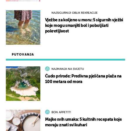
NAJSIGURNIJI OBLIK REKREACIJE
Vježbe za koljeno u moru: 5 sigurnih vježbi
koje mogu smanjiti bol i poboljšati
pokretljivost
PUTOVANJA
NAJMANJA NA SVIJETU
Čudo prirode: Predivna pješčana plaža na
100 metara od mora
BON APPETIT!
Majke svih umaka: 5 kultnih recepata koje
moraju znati svi kuhari