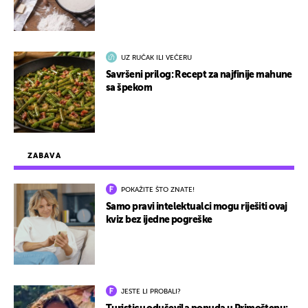
UZ RUČAK ILI VEČERU
Savršeni prilog: Recept za najfinije mahune
sa špekom
ZABAVA
POKAŽITE ŠTO ZNATE!
Samo pravi intelektualci mogu riješiti ovaj
kviz bez ijedne pogreške
JESTE LI PROBALI?