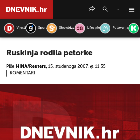
Vijesti
Sport
Showbizz
Lifestyle
Putovanja
PRETRAŽITE VIJESTI
Ruskinja rodila petorke
Piše
HINA/Reuters,
15. studenoga 2007. @ 11:35
KOMENTARI