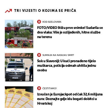
TRI VIJESTI O KOJIMA SE PRIČA
KOD BJELOVARA
FOTO/VIDEO Stižu prve snimke! Sudarila se
dva vlaka: Više je ozlijeđenih, hitne službe
na terenu
SUMNJA NA NASILNU SMRT
Šok u Slavoniji: U kući pronađeno tijelo
muškarca, policija odmah uhitila jednu
osobu
ČESTITAMO!
Izvučen je Eurojackpot od čak 32,6 milijuna
eura: Doznajte gdje idu bogati dobitci u
Hrvatskoj