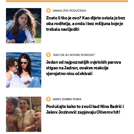
DANAS ŽIVI POVUČENO
Znate li tko je ovo? Kao dijete ostala je bez
oba roditelja, a onda i bez milijuna koje je
trebala naslijediti
"KAO DA SU NOVAK ĐOKOVIĆ"
Jedan od najpoznatijih svjetskih parova
stigao na Jadran, ovakve reakcije
vjerojatno nisu očekivali
SAMO DOBRA PISMA
Poslušajte kako to zvuči kad Nina Badrić i
Jakov Jozinović zapjevaju Oliverov hit!