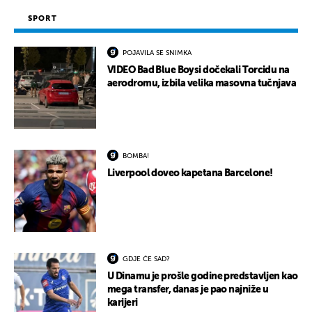
SPORT
POJAVILA SE SNIMKA
VIDEO Bad Blue Boysi dočekali Torcidu na
aerodromu, izbila velika masovna tučnjava
BOMBA!
Liverpool doveo kapetana Barcelone!
GDJE ĆE SAD?
U Dinamu je prošle godine predstavljen kao
mega transfer, danas je pao najniže u
karijeri