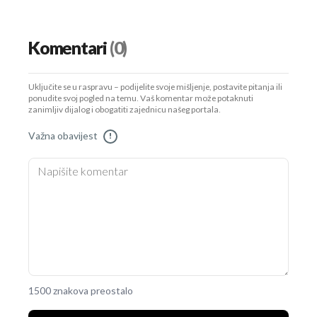
Komentari
(0)
Uključite se u raspravu – podijelite svoje mišljenje, postavite pitanja ili
ponudite svoj pogled na temu. Vaš komentar može potaknuti
zanimljiv dijalog i obogatiti zajednicu našeg portala.
Važna obavijest
!
1500 znakova preostalo