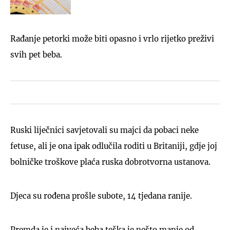
Rađanje petorki može biti opasno i vrlo rijetko preživi
svih pet beba.
Ruski liječnici savjetovali su majci da pobaci neke
fetuse, ali je ona ipak odlučila roditi u Britaniji, gdje joj
bolničke troškove plaća ruska dobrotvorna ustanova.
Djeca su rođena prošle subote, 14 tjedana ranije.
Premda je i najveća beba teška je nešto manje od