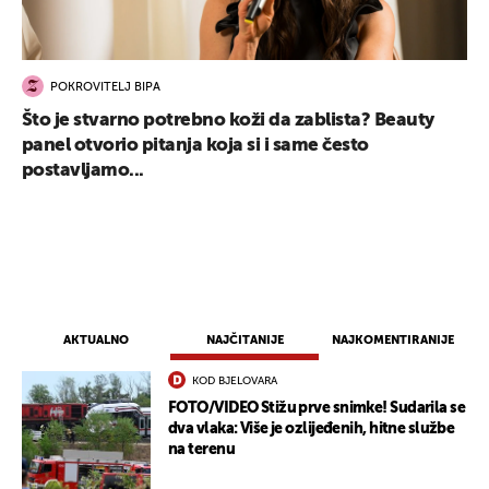
POKROVITELJ BIPA
Što je stvarno potrebno koži da zablista? Beauty
panel otvorio pitanja koja si i same često
postavljamo...
AKTUALNO
NAJČITANIJE
NAJKOMENTIRANIJE
KOD BJELOVARA
FOTO/VIDEO Stižu prve snimke! Sudarila se
dva vlaka: Više je ozlijeđenih, hitne službe
na terenu