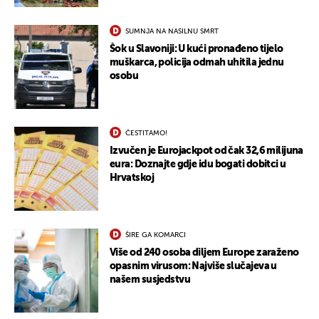
SUMNJA NA NASILNU SMRT
Šok u Slavoniji: U kući pronađeno tijelo
muškarca, policija odmah uhitila jednu
osobu
ČESTITAMO!
Izvučen je Eurojackpot od čak 32,6 milijuna
eura: Doznajte gdje idu bogati dobitci u
Hrvatskoj
ŠIRE GA KOMARCI
Više od 240 osoba diljem Europe zaraženo
opasnim virusom: Najviše slučajeva u
našem susjedstvu