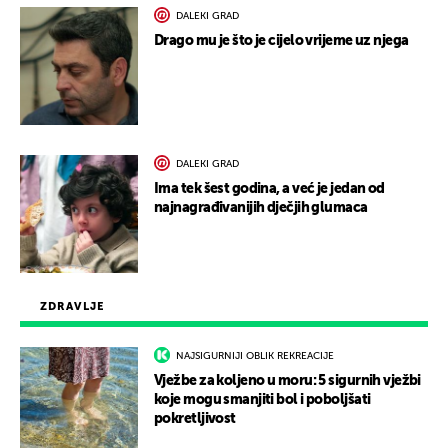
DALEKI GRAD
Drago mu je što je cijelo vrijeme uz njega
DALEKI GRAD
Ima tek šest godina, a već je jedan od
najnagrađivanijih dječjih glumaca
ZDRAVLJE
NAJSIGURNIJI OBLIK REKREACIJE
Vježbe za koljeno u moru: 5 sigurnih vježbi
koje mogu smanjiti bol i poboljšati
pokretljivost