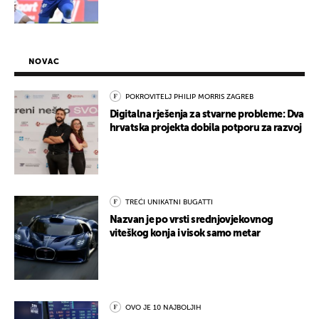
NOVAC
POKROVITELJ PHILIP MORRIS ZAGREB
Digitalna rješenja za stvarne probleme: Dva
hrvatska projekta dobila potporu za razvoj
TREĆI UNIKATNI BUGATTI
Nazvan je po vrsti srednjovjekovnog
viteškog konja i visok samo metar
OVO JE 10 NAJBOLJIH