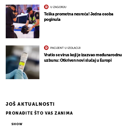
U ZAGORJU
Teška prometna nesreća! Jedna osoba
poginula
PACIJENT U IZOLACIJI
Vratio se virus koji je izazvao međunarodnu
uzbunu: Otkriven novi slučaj u Europi
JOŠ AKTUALNOSTI
PRONAĐITE ŠTO VAS ZANIMA
UKLJUČITE NOTIFIKACIJE
SHOW