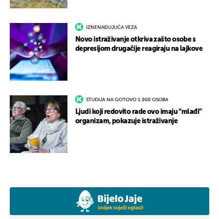
IZNENAĐUJUĆA VEZA
Novo istraživanje otkriva zašto osobe s
depresijom drugačije reagiraju na lajkove
STUDIJA NA GOTOVO 1.900 OSOBA
Ljudi koji redovito rade ovo imaju “mlađi”
organizam, pokazuje istraživanje