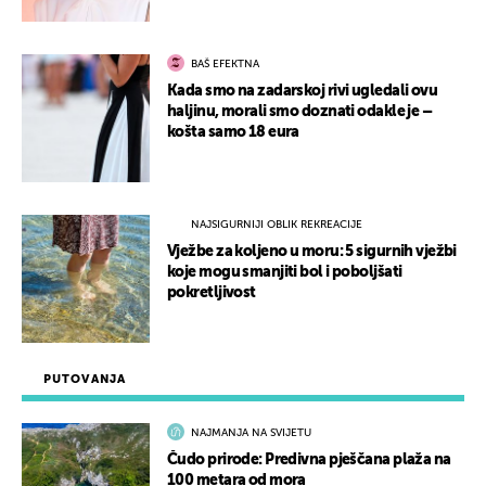
BAŠ EFEKTNA
Kada smo na zadarskoj rivi ugledali ovu
haljinu, morali smo doznati odakle je –
košta samo 18 eura
NAJSIGURNIJI OBLIK REKREACIJE
Vježbe za koljeno u moru: 5 sigurnih vježbi
koje mogu smanjiti bol i poboljšati
pokretljivost
PUTOVANJA
NAJMANJA NA SVIJETU
Čudo prirode: Predivna pješčana plaža na
100 metara od mora