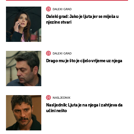
DALEKI GRAD
Daleki grad: Jako je ljuta jer se miješa u
njezine stvari
DALEKI GRAD
Drago mu je što je cijelo vrijeme uz njega
NASLJEDNIK
Nasljednik: Ljuta je na njega i zahtjeva da
učini nešto