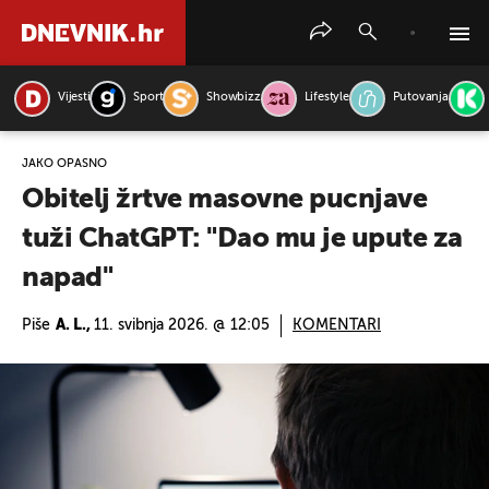
Vijesti
Sport
Showbizz
Lifestyle
Putovanja
PRETRAŽITE VIJESTI
JAKO OPASNO
Obitelj žrtve masovne pucnjave
tuži ChatGPT: "Dao mu je upute za
napad"
Piše
A. L.,
11. svibnja 2026. @ 12:05
KOMENTARI