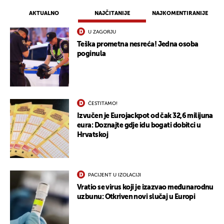
AKTUALNO
NAJČITANIJE
NAJKOMENTIRANIJE
U ZAGORJU
Teška prometna nesreća! Jedna osoba
poginula
ČESTITAMO!
Izvučen je Eurojackpot od čak 32,6 milijuna
eura: Doznajte gdje idu bogati dobitci u
Hrvatskoj
PACIJENT U IZOLACIJI
Vratio se virus koji je izazvao međunarodnu
uzbunu: Otkriven novi slučaj u Europi