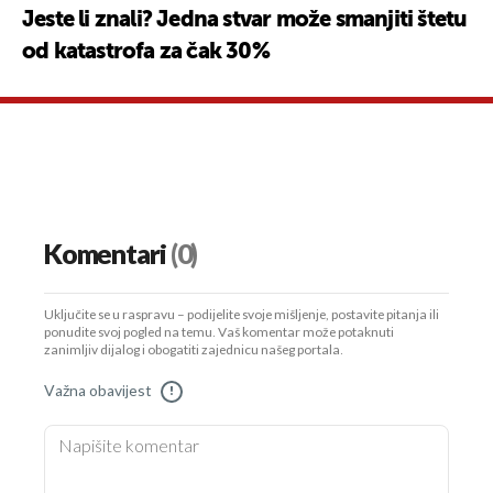
Jeste li znali? Jedna stvar može smanjiti štetu
od katastrofa za čak 30%
Komentari
(0)
Uključite se u raspravu – podijelite svoje mišljenje, postavite pitanja ili
ponudite svoj pogled na temu. Vaš komentar može potaknuti
zanimljiv dijalog i obogatiti zajednicu našeg portala.
Važna obavijest
!