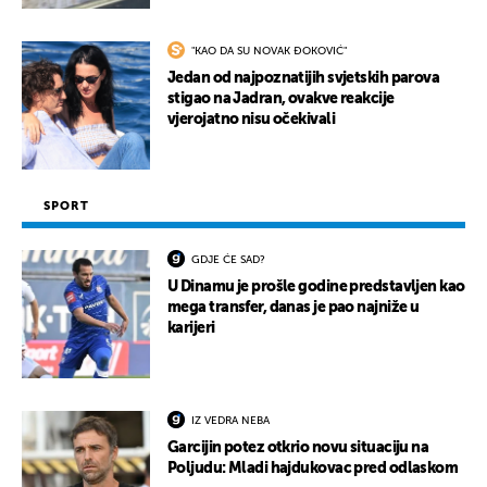
"KAO DA SU NOVAK ĐOKOVIĆ"
Jedan od najpoznatijih svjetskih parova
stigao na Jadran, ovakve reakcije
vjerojatno nisu očekivali
SPORT
GDJE ĆE SAD?
U Dinamu je prošle godine predstavljen kao
mega transfer, danas je pao najniže u
karijeri
IZ VEDRA NEBA
Garcijin potez otkrio novu situaciju na
Poljudu: Mladi hajdukovac pred odlaskom