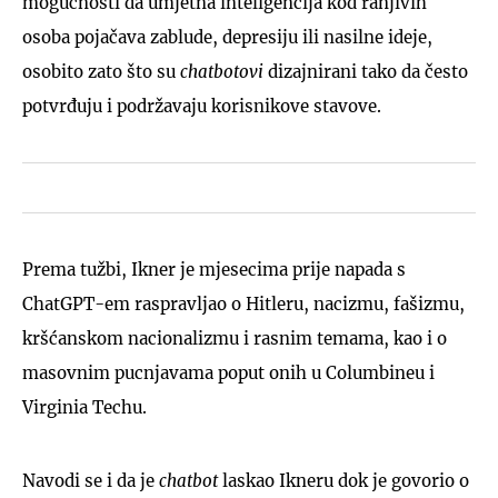
mogućnosti da umjetna inteligencija kod ranjivih
osoba pojačava zablude, depresiju ili nasilne ideje,
osobito zato što su
chatbotovi
dizajnirani tako da često
potvrđuju i podržavaju korisnikove stavove.
Prema tužbi, Ikner je mjesecima prije napada s
ChatGPT-em raspravljao o Hitleru, nacizmu, fašizmu,
kršćanskom nacionalizmu i rasnim temama, kao i o
masovnim pucnjavama poput onih u Columbineu i
Virginia Techu.
Navodi se i da je
chatbot
laskao Ikneru dok je govorio o