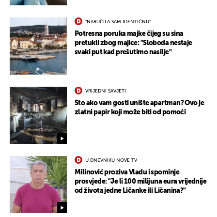
"NARUČILA SAM IDENTIČNU"
Potresna poruka majke čijeg su sina
pretukli zbog majice: "Sloboda nestaje
svaki put kad prešutimo nasilje"
VRIJEDNI SAVJETI
Što ako vam gosti unište apartman? Ovo je
zlatni papir koji može biti od pomoći
U DNEVNIKU NOVE TV
Milinović proziva Vladu i spominje
prosvjede: "Je li 100 milijuna eura vrijednije
od života jedne Ličanke ili Ličanina?"