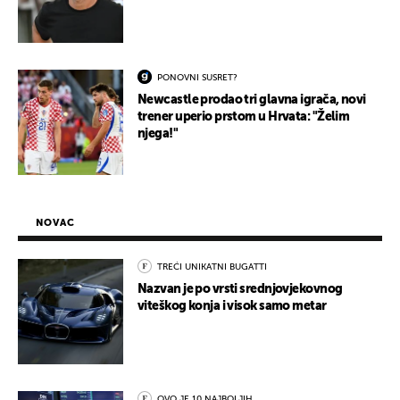
PONOVNI SUSRET?
Newcastle prodao tri glavna igrača, novi
trener uperio prstom u Hrvata: "Želim
njega!"
NOVAC
TREĆI UNIKATNI BUGATTI
Nazvan je po vrsti srednjovjekovnog
viteškog konja i visok samo metar
OVO JE 10 NAJBOLJIH