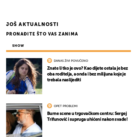
JOŠ AKTUALNOSTI
PRONAĐITE ŠTO VAS ZANIMA
SHOW
DANAS ŽIVI POVUČENO
Znate li tko je ovo? Kao dijete ostala je bez
oba roditelja, a onda i bez milijuna koje je
trebala naslijediti
OPET PROBLEMI
Burne scene u trgovačkom centru: Sergej
Trifunović i supruga uhićeni nakon svađe!