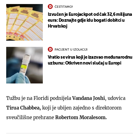
ČESTITAMO!
Izvučen je Eurojackpot od čak 32,6 milijuna
eura: Doznajte gdje idu bogati dobitci u
Hrvatskoj
PACIJENT U IZOLACIJI
Vratio se virus koji je izazvao međunarodnu
uzbunu: Otkriven novi slučaj u Europi
Tužbu je na Floridi podnijela
Vandana Joshi
, udovica
Tirua Chabbea,
koji je ubijen zajedno s direktorom
sveučilišne prehrane
Robertom Moralesom.