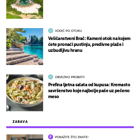
VODIČ PO OTOKU
Veličanstveni Brač: Kameni otok na kojem
ćete pronaći pustinju, predivne plaže i
uzbudljivu hranu
OBVEZNO PROBATI!
Prefina ljetna salata od kupusa: Kremasto
savršenstvo koje najbolje paše uz pečeno
meso
ZABAVA
POKAŽITE ŠTO ZNATE!