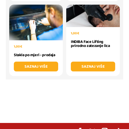
1,00 €
INDIBA Face Lifting
prirodno zatezanje lica
1,00 €
Stakla po mjeri - prodaja
SAZNAJ VIŠE
SAZNAJ VIŠE