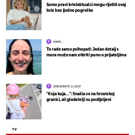
Samo pravi intelektualci mogu riješiti ovaj
kviz bez ijedne pogreške
HMM…
To rade samo psihopati: Jedan detalj s
mora može vam otkriti puno o prijateljima
ZAMJERATE LI JOJ?
"Koja kuja…": Snašla se na hrvatskoj
granici, ali gledatelji su podijeljeni
TV