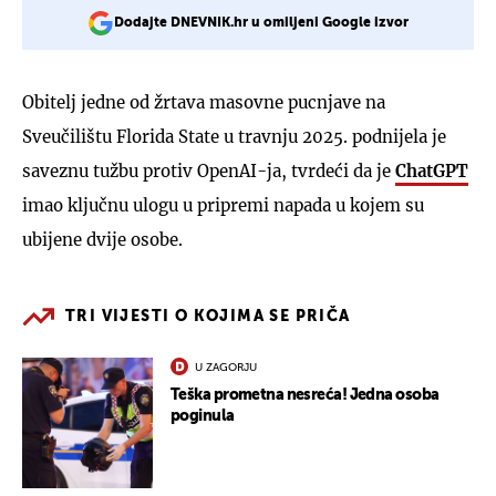
Dodajte DNEVNIK.hr u omiljeni Google izvor
Obitelj jedne od žrtava masovne pucnjave na
Sveučilištu Florida State u travnju 2025. podnijela je
saveznu tužbu protiv OpenAI-ja, tvrdeći da je
ChatGPT
imao ključnu ulogu u pripremi napada u kojem su
ubijene dvije osobe.
TRI VIJESTI O KOJIMA SE PRIČA
U ZAGORJU
Teška prometna nesreća! Jedna osoba
poginula