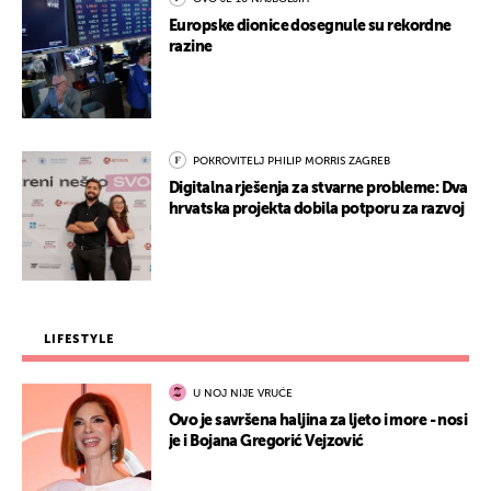
Europske dionice dosegnule su rekordne
razine
POKROVITELJ PHILIP MORRIS ZAGREB
Digitalna rješenja za stvarne probleme: Dva
hrvatska projekta dobila potporu za razvoj
LIFESTYLE
U NOJ NIJE VRUĆE
Ovo je savršena haljina za ljeto i more - nosi
je i Bojana Gregorić Vejzović