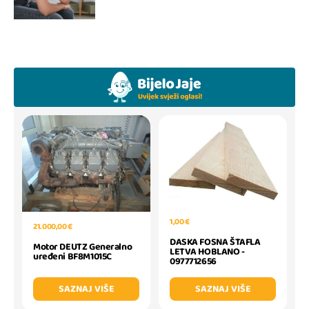
1,00 €
21.000,00 €
DASKA FOSNA ŠTAFLA
Motor DEUTZ Generalno
LETVA HOBLANO -
uređeni BF8M1015C
0977712656
SAZNAJ VIŠE
SAZNAJ VIŠE