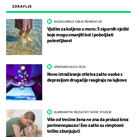
ZDRAVLJE
NAJSIGURNIJI OBLIK REKREACIJE
Vježbe za koljeno u moru: 5 sigurnih vježbi
koje mogu smanjiti bol i poboljšati
pokretljivost
IZNENAĐUJUĆA VEZA
Novo istraživanje otkriva zašto osobe s
depresijom drugačije reagiraju na lajkove
ALARMANTNI REZULTATI NOVE STUDIJE
Više od trećine žena ne zna da prolazi kroz
perimenopauzu! Evo zašto su simptomi
toliko zbunjujući