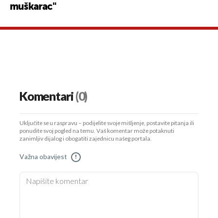
muškarac"
Komentari
(0)
Uključite se u raspravu – podijelite svoje mišljenje, postavite pitanja ili
ponudite svoj pogled na temu. Vaš komentar može potaknuti
zanimljiv dijalog i obogatiti zajednicu našeg portala.
Važna obavijest
!