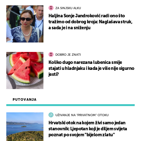
ZA SINJSKU ALKU
Haljina Sonje Jandroković radi ono što
tražimo od dobrog kroja: Naglašava struk,
a sada je i na sniženju
DOBRO JE ZNATI
Koliko dugo narezana lubenica smije
stajati u hladnjaku i kada je više nije sigurno
jesti?
PUTOVANJA
UŽIVANJE NA "PRIVATNOM" OTOKU
Hrvatski otok na kojem živi samo jedan
stanovnik: Ljepotan koji je diljem svijeta
poznat po svojem "bijelom zlatu"