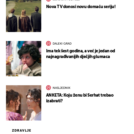
Nova TV donosi novu domaću seriju!
DALEKI GRAD
Ima tek šest godina, a već je jedan od
najnagrađivanijih dječjih glumaca
NASLJEDNIK
ANKETA: Koju ženu bi Serhat trebao
izabrati?
ZDRAVLJE