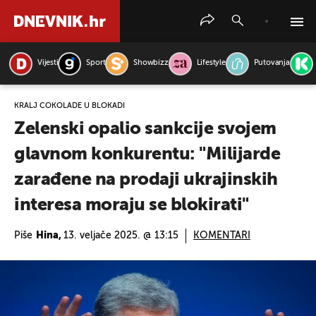
Vijesti
Sport
Showbizz
Lifestyle
Putovanja
PRETRAŽITE VIJESTI
KRALJ ČOKOLADE U BLOKADI
Zelenski opalio sankcije svojem
glavnom konkurentu: "Milijarde
zarađene na prodaji ukrajinskih
interesa moraju se blokirati"
Piše
Hina,
13. veljače 2025. @ 13:15
KOMENTARI