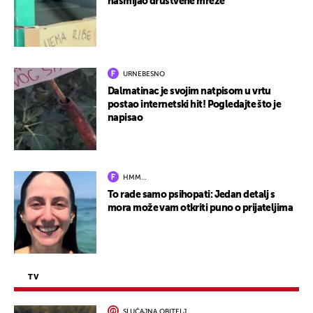
nasmijao društvene mreže
URNEBESNO
Dalmatinac je svojim natpisom u vrtu
postao internetski hit! Pogledajte što je
napisao
HMM…
To rade samo psihopati: Jedan detalj s
mora može vam otkriti puno o prijateljima
TV
SLUČAJNA OBITELJ