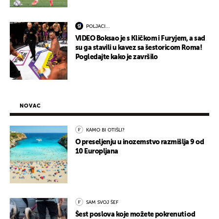
POLJACI...
VIDEO Boksao je s Kličkom i Furyjem, a sad
su ga stavili u kavez sa šestoricom Roma!
Pogledajte kako je završilo
NOVAC
KAMO BI OTIŠLI?
O preseljenju u inozemstvo razmišlja 9 od
10 Europljana
SAM SVOJ ŠEF
Šest poslova koje možete pokrenuti od