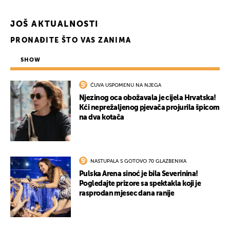
JOŠ AKTUALNOSTI
PRONAĐITE ŠTO VAS ZANIMA
SHOW
ČUVA USPOMENU NA NJEGA
Njezinog oca obožavala je cijela Hrvatska!
Kći neprežaljenog pjevača projurila špicom
na dva kotača
NASTUPALA S GOTOVO 70 GLAZBENIKA
Pulska Arena sinoć je bila Severinina!
Pogledajte prizore sa spektakla koji je
rasprodan mjesec dana ranije