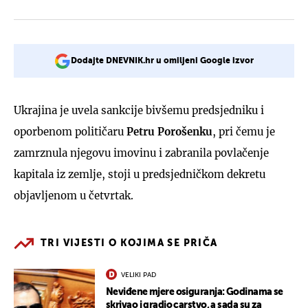
Dodajte DNEVNIK.hr u omiljeni Google izvor
Ukrajina je uvela sankcije bivšemu predsjedniku i
oporbenom političaru
Petru Porošenku
, pri čemu je
zamrznula njegovu imovinu i zabranila povlačenje
kapitala iz zemlje, stoji u predsjedničkom dekretu
objavljenom u četvrtak.
TRI VIJESTI O KOJIMA SE PRIČA
VELIKI PAD
Neviđene mjere osiguranja: Godinama se
skrivao i gradio carstvo, a sada su za