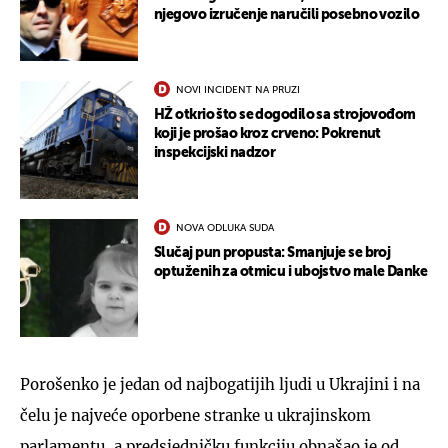
njegovo izručenje naručili posebno vozilo
NOVI INCIDENT NA PRUZI
HŽ otkrio što se dogodilo sa strojovođom
koji je prošao kroz crveno: Pokrenut
inspekcijski nadzor
NOVA ODLUKA SUDA
Slučaj pun propusta: Smanjuje se broj
optuženih za otmicu i ubojstvo male Danke
Porošenko je jedan od najbogatijih ljudi u Ukrajini i na
čelu je najveće oporbene stranke u ukrajinskom
parlamentu, a predsjedničku funkciju obnašao je od