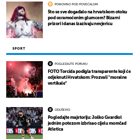
PONOVNO POD POVEĆALOM
Što se sve događalo na hrvatskom otoku
pod osramoćenim glumcem? Bizarni
prizori i danas izazivaju nevjericu
SPORT
POGLEDAJTE PORUKU
FOTO Torcida podigla transparente koji će
odjeknuti Hrvatskom: Prozvali "moralne
vertikale"
ODUŠEVIO
Pogledajte majstoriju: Joško Gvardiol
jednim potezom izbrisao cijelu momčad
Atletica