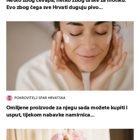
Netko zbog ćevapa, netko zbog drške za motiku:
Evo zbog čega sve Hrvati duguju pivo...
POKROVITELJ SPAR HRVATSKA
Omiljene proizvode za njegu sada možete kupiti i
usput, tijekom nabavke namirnica...