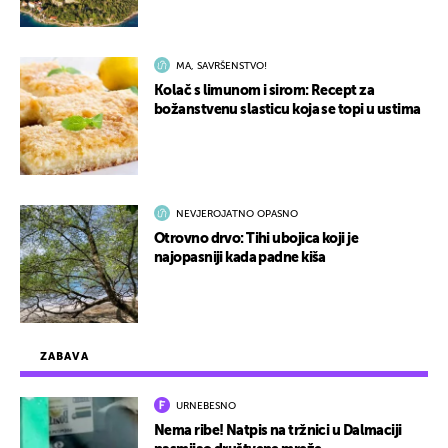
MA, SAVRŠENSTVO!
Kolač s limunom i sirom: Recept za
božanstvenu slasticu koja se topi u ustima
NEVJEROJATNO OPASNO
Otrovno drvo: Tihi ubojica koji je
najopasniji kada padne kiša
ZABAVA
URNEBESNO
Nema ribe! Natpis na tržnici u Dalmaciji