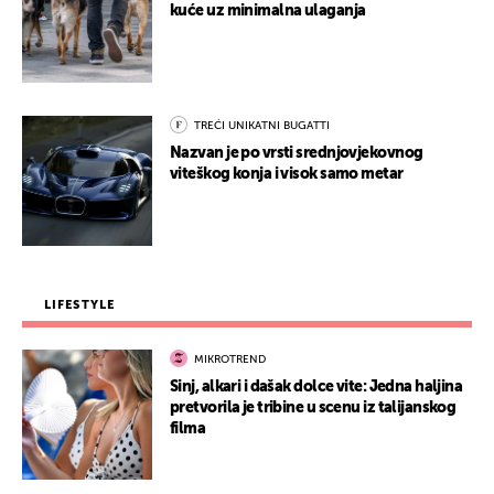
kuće uz minimalna ulaganja
TREĆI UNIKATNI BUGATTI
Nazvan je po vrsti srednjovjekovnog
viteškog konja i visok samo metar
LIFESTYLE
MIKROTREND
Sinj, alkari i dašak dolce vite: Jedna haljina
pretvorila je tribine u scenu iz talijanskog
filma