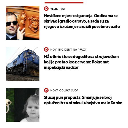
VELIKI PAD
Neviđene mjere osiguranja: Godinama se
skrivao i gradio carstvo, a sada su za
njegovo izručenje naručili posebno vozilo
NOVI INCIDENT NA PRUZI
HŽ otkrio što se dogodilo sa strojovođom
koji je prošao kroz crveno: Pokrenut
inspekcijski nadzor
NOVA ODLUKA SUDA
Slučaj pun propusta: Smanjuje se broj
optuženih za otmicu i ubojstvo male Danke
UKLJUČITE NOTIFIKACIJE