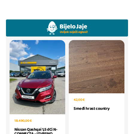
42,00 €
Smeđi hrast country
18.490,00 €
Nissan Qashqai 1,5 dCi N-
CONNECTA - IZVRSNO