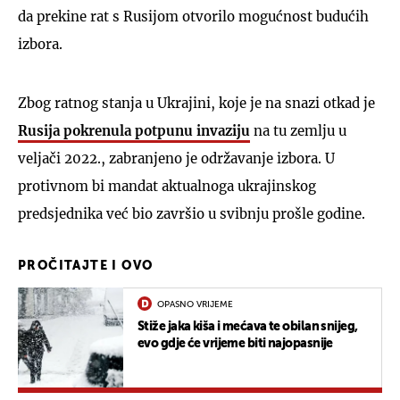
da prekine rat s Rusijom otvorilo mogućnost budućih
izbora.
Zbog ratnog stanja u Ukrajini, koje je na snazi ​​otkad je
Rusija pokrenula potpunu invaziju
na tu zemlju u
veljači 2022., zabranjeno je održavanje izbora. U
protivnom bi mandat aktualnoga ukrajinskog
predsjednika već bio završio u svibnju prošle godine.
PROČITAJTE I OVO
OPASNO VRIJEME
Stiže jaka kiša i mećava te obilan snijeg,
evo gdje će vrijeme biti najopasnije