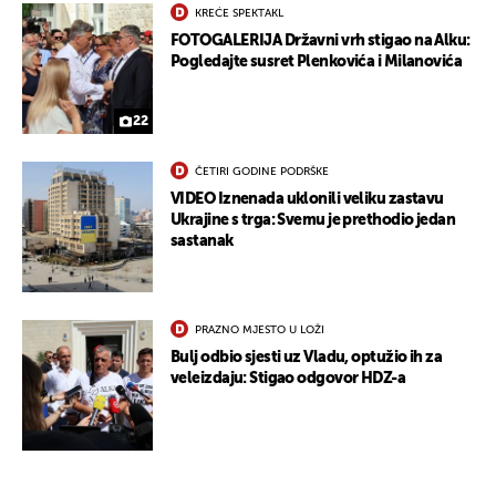
KREĆE SPEKTAKL
FOTOGALERIJA Državni vrh stigao na Alku:
Pogledajte susret Plenkovića i Milanovića
22
ČETIRI GODINE PODRŠKE
VIDEO Iznenada uklonili veliku zastavu
Ukrajine s trga: Svemu je prethodio jedan
sastanak
PRAZNO MJESTO U LOŽI
Bulj odbio sjesti uz Vladu, optužio ih za
veleizdaju: Stigao odgovor HDZ-a