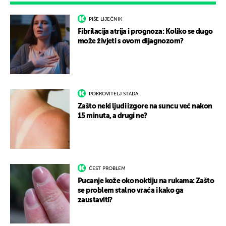
PIŠE LIJEČNIK
Fibrilacija atrija i prognoza: Koliko se dugo
može živjeti s ovom dijagnozom?
POKROVITELJ STADA
Zašto neki ljudi izgore na suncu već nakon
15 minuta, a drugi ne?
ČEST PROBLEM
Pucanje kože oko noktiju na rukama: Zašto
se problem stalno vraća i kako ga
zaustaviti?