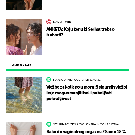
NASLJEDNIK
ANKETA: Koju ženu bi Serhat trebao
izabrati?
ZDRAVLJE
NAJSIGURNIJI OBLIK REKREACIJE
Vježbe za koljeno u moru: 5 sigurnih vježbi
koje mogu smanjiti bol i poboljšati
pokretljivost
"VRHUNAC" ŽENSKOG SEKSUALNOG ISKUSTVA
Kako do vaginalnog orgazma? Samo 18 %