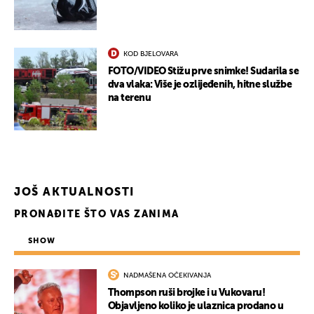
KOD BJELOVARA
FOTO/VIDEO Stižu prve snimke! Sudarila se
dva vlaka: Više je ozlijeđenih, hitne službe
na terenu
UKLJUČITE NOTIFIKACIJE
JOŠ AKTUALNOSTI
PRONAĐITE ŠTO VAS ZANIMA
SHOW
NADMAŠENA OČEKIVANJA
Thompson ruši brojke i u Vukovaru!
Objavljeno koliko je ulaznica prodano u