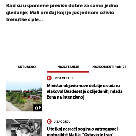
Kad su uspomene previše dobre za samo jedno
gledanje: Mali uređaj koji je još jednom oživio
trenutke s ple...
AKTUALNO
NAJČITANIJE
NAJKOMENTIRANIJE
NOVI DETALJI
Ministar objavio nove detalje o sudaru
vlakova! Dvadeset je ozlijeđenih, mlađa
žena na intenzivnoj
9
U ZAGORJU
U teškoj nesreći poginuo vatrogasac i
motociklst Matija: "Ostavio je trag"