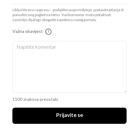
Uključite se u raspravu – podijelite svoje mišljenje, postavite pitanja ili
ponudite svoj pogled na temu. Vaš komentar može potaknuti
zanimljiv dijalog i obogatiti zajednicu našeg portala.
Važna obavijest
!
1500 znakova preostalo
Prijavite se