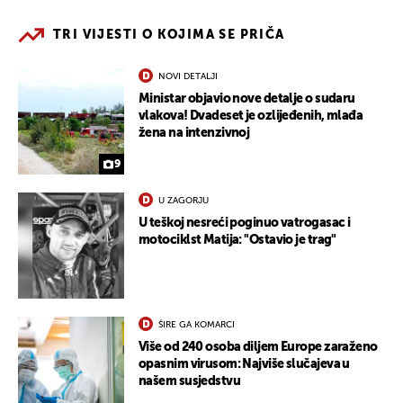
TRI VIJESTI O KOJIMA SE PRIČA
NOVI DETALJI
Ministar objavio nove detalje o sudaru
vlakova! Dvadeset je ozlijeđenih, mlađa
žena na intenzivnoj
9
U ZAGORJU
U teškoj nesreći poginuo vatrogasac i
motociklst Matija: "Ostavio je trag"
ŠIRE GA KOMARCI
Više od 240 osoba diljem Europe zaraženo
opasnim virusom: Najviše slučajeva u
našem susjedstvu