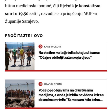
hitnu medicinsku pomoć, čiji
liječnik je konstatirao
smrt u 19.50 sati
”, navodi se u priopćenju MUP-a
Županije Sarajevo.
PROČITAJTE I OVO
KAOS U CEUTI
Na stotine maloljetnika lutaju ulicama:
"Očajne obitelji traže svoju djecu"
UPAD U CEUTU
Počelo je objavama na društvenim
medijima, a onda je izbila neviđena kriza s
desecima mrtvih: "Samo sam htio brinuti
se za svoju mamu"