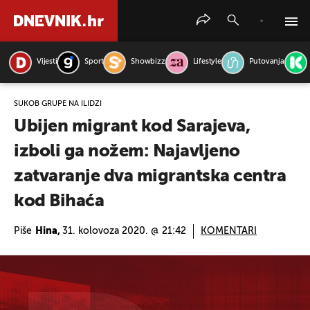
Vijesti
Sport
Showbizz
Lifestyle
Putovanja
PRETRAŽITE VIJESTI
SUKOB GRUPE NA ILIDŽI
Ubijen migrant kod Sarajeva,
izboli ga nožem: Najavljeno
zatvaranje dva migrantska centra
kod Bihaća
Piše
Hina,
31. kolovoza 2020. @ 21:42
KOMENTARI