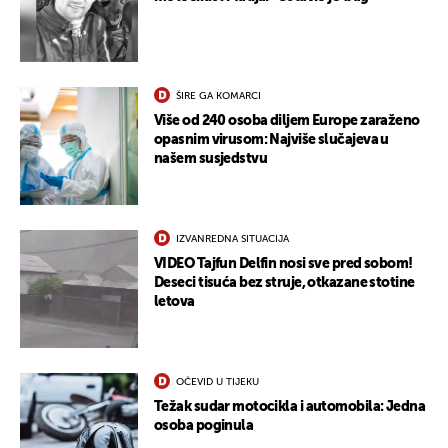
ŠIRE GA KOMARCI
Više od 240 osoba diljem Europe zaraženo
opasnim virusom: Najviše slučajeva u
našem susjedstvu
IZVANREDNA SITUACIJA
VIDEO Tajfun Delfin nosi sve pred sobom!
Deseci tisuća bez struje, otkazane stotine
letova
OČEVID U TIJEKU
Težak sudar motocikla i automobila: Jedna
osoba poginula