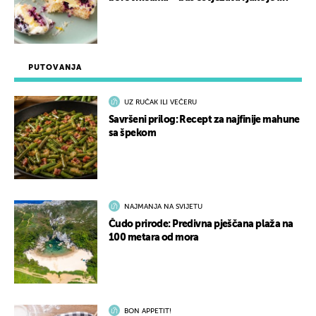
PUTOVANJA
UZ RUČAK ILI VEČERU
Savršeni prilog: Recept za najfinije mahune
sa špekom
NAJMANJA NA SVIJETU
Čudo prirode: Predivna pješčana plaža na
100 metara od mora
BON APPETIT!