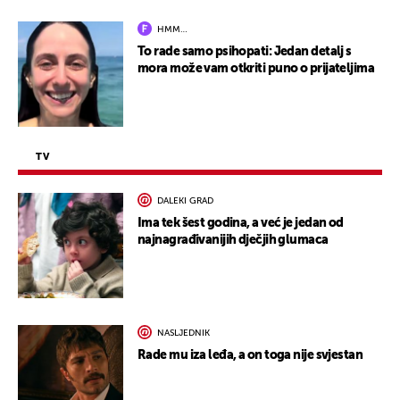
HMM…
To rade samo psihopati: Jedan detalj s
mora može vam otkriti puno o prijateljima
TV
DALEKI GRAD
Ima tek šest godina, a već je jedan od
najnagrađivanijih dječjih glumaca
NASLJEDNIK
Rade mu iza leđa, a on toga nije svjestan