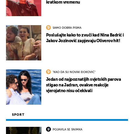
kratkom vremenu
SAMO DOBRA PISMA
Poslušajte kako to zvuči kad Nina Badrić i
Jakov Jozinović zapjevaju Oliverov hit!
"KAO DA SU NOVAK ĐOKOVIĆ"
Jedan od najpoznatijih svjetskih parova
stigao na Jadran, ovakve reakcije
vjerojatno nisu očekivali
SPORT
POJAVILA SE SNIMKA