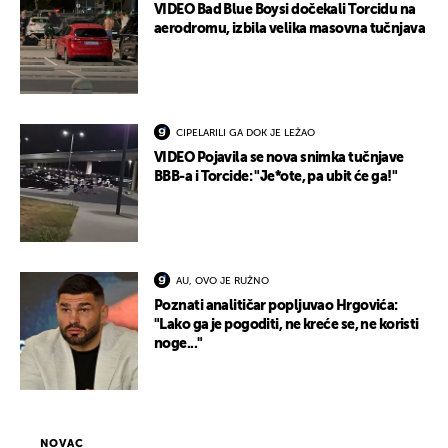
VIDEO Bad Blue Boysi dočekali Torcidu na
aerodromu, izbila velika masovna tučnjava
CIPELARILI GA DOK JE LEŽAO
VIDEO Pojavila se nova snimka tučnjave
BBB-a i Torcide: "Je*ote, pa ubit će ga!"
AU, OVO JE RUŽNO
Poznati analitičar popljuvao Hrgovića:
"Lako ga je pogoditi, ne kreće se, ne koristi
noge..."
NOVAC