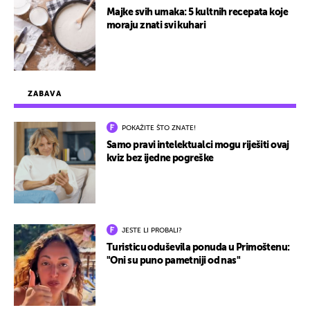
Majke svih umaka: 5 kultnih recepata koje
moraju znati svi kuhari
ZABAVA
POKAŽITE ŠTO ZNATE!
Samo pravi intelektualci mogu riješiti ovaj
kviz bez ijedne pogreške
JESTE LI PROBALI?
Turisticu oduševila ponuda u Primoštenu:
"Oni su puno pametniji od nas"