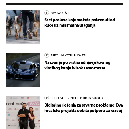
SAM SVOJ ŠEF
Šest poslova koje možete pokrenuti od
kuće uz minimalna ulaganja
TREĆI UNIKATNI BUGATTI
Nazvan je po vrsti srednjovjekovnog
viteškog konja i visok samo metar
POKROVITELJ PHILIP MORRIS ZAGREB
Digitalna rješenja za stvarne probleme: Dva
hrvatska projekta dobila potporu za razvoj