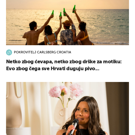
POKROVITELJ CARLSBERG CROATIA
Netko zbog ćevapa, netko zbog drške za motiku:
Evo zbog čega sve Hrvati duguju pivo...