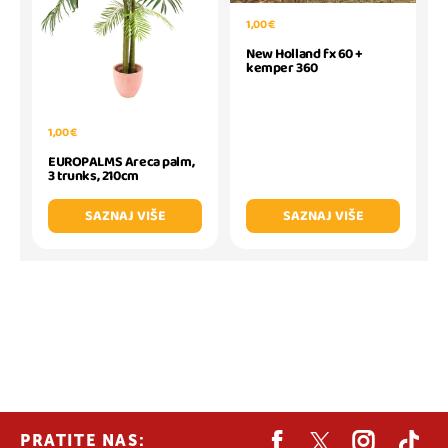
1,00 €
New Holland fx 60 +
kemper 360
1,00 €
EUROPALMS Areca palm,
3 trunks, 210cm
SAZNAJ VIŠE
SAZNAJ VIŠE
PRATITE NAS: