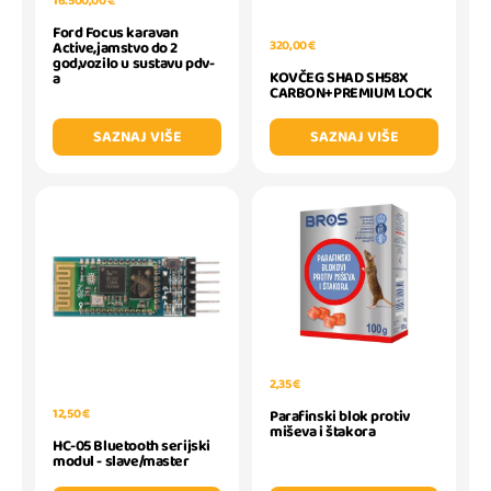
16.500,00 €
Ford Focus karavan
320,00 €
Active,jamstvo do 2
god,vozilo u sustavu pdv-
KOVČEG SHAD SH58X
a
CARBON+PREMIUM LOCK
SAZNAJ VIŠE
SAZNAJ VIŠE
2,35 €
12,50 €
Parafinski blok protiv
miševa i štakora
HC-05 Bluetooth serijski
modul - slave/master