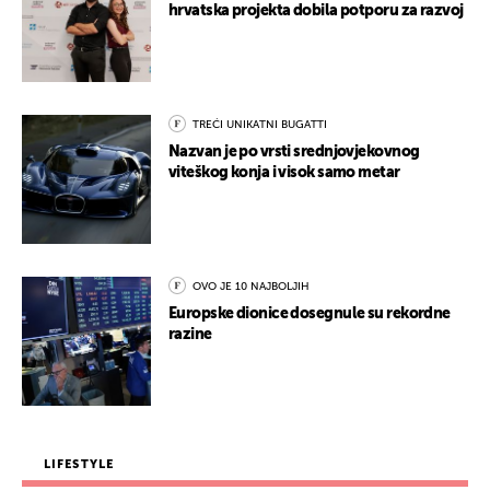
hrvatska projekta dobila potporu za razvoj
TREĆI UNIKATNI BUGATTI
Nazvan je po vrsti srednjovjekovnog
viteškog konja i visok samo metar
OVO JE 10 NAJBOLJIH
Europske dionice dosegnule su rekordne
razine
LIFESTYLE