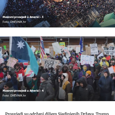
Masovni prosvjedi u Americi - 3
Foto: DNEVNIK.hr
Masovni prosvjedi u Americi - 4
Foto: DNEVNIK.hr
Prosvjedi su održani diljem Sjedinjenih Država. Trump