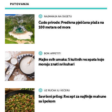
PUTOVANJA
NAJMANJA NA SVIJETU
Čudo prirode: Predivna pješčana plaža na
100 metara od mora
BON APPETIT!
Majke svih umaka: 5 kultnih recepata koje
moraju znati svi kuhari
UZ RUČAK ILI VEČERU
Savršeni prilog: Recept za najfinije mahune
sa špekom