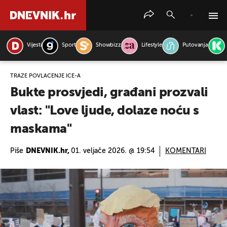
Vijesti
Sport
Showbizz
Lifestyle
Putovanja
PRETRAŽITE VIJESTI
TRAŽE POVLAČENJE ICE-A
Bukte prosvjedi, građani prozvali
vlast: "Love ljude, dolaze noću s
maskama"
Piše
DNEVNIK.hr,
01. veljače 2026. @ 19:54
KOMENTARI