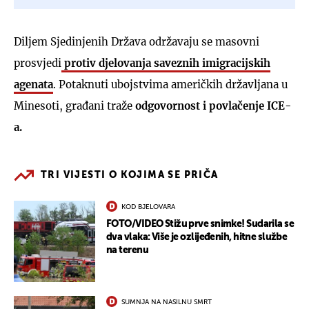
Diljem Sjedinjenih Država održavaju se masovni
prosvjedi
protiv djelovanja saveznih imigracijskih
agenata
. Potaknuti ubojstvima američkih državljana u
Minesoti, građani traže
odgovornost i povlačenje ICE-
a.
TRI VIJESTI O KOJIMA SE PRIČA
KOD BJELOVARA
FOTO/VIDEO Stižu prve snimke! Sudarila se
dva vlaka: Više je ozlijeđenih, hitne službe
na terenu
SUMNJA NA NASILNU SMRT