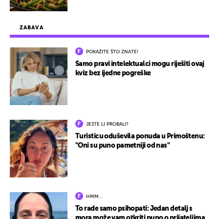
ZABAVA
POKAŽITE ŠTO ZNATE!
Samo pravi intelektualci mogu riješiti ovaj
kviz bez ijedne pogreške
JESTE LI PROBALI?
Turisticu oduševila ponuda u Primoštenu:
"Oni su puno pametniji od nas"
HMM…
To rade samo psihopati: Jedan detalj s
mora može vam otkriti puno o prijateljima