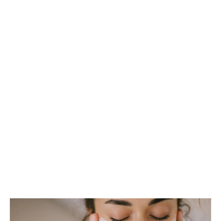
Važna obavijest
!
1500 znakova preostalo
Prijavite se