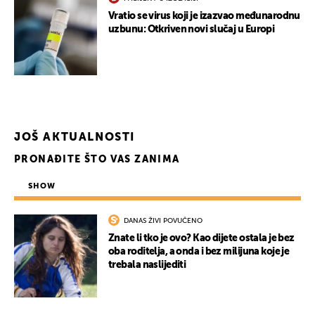
Vratio se virus koji je izazvao međunarodnu
uzbunu: Otkriven novi slučaj u Europi
JOŠ AKTUALNOSTI
PRONAĐITE ŠTO VAS ZANIMA
SHOW
DANAS ŽIVI POVUČENO
Znate li tko je ovo? Kao dijete ostala je bez
oba roditelja, a onda i bez milijuna koje je
trebala naslijediti