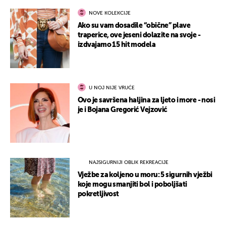
NOVE KOLEKCIJE
Ako su vam dosadile “obične” plave
traperice, ove jeseni dolazite na svoje -
izdvajamo 15 hit modela
U NOJ NIJE VRUĆE
Ovo je savršena haljina za ljeto i more - nosi
je i Bojana Gregorić Vejzović
NAJSIGURNIJI OBLIK REKREACIJE
Vježbe za koljeno u moru: 5 sigurnih vježbi
koje mogu smanjiti bol i poboljšati
pokretljivost