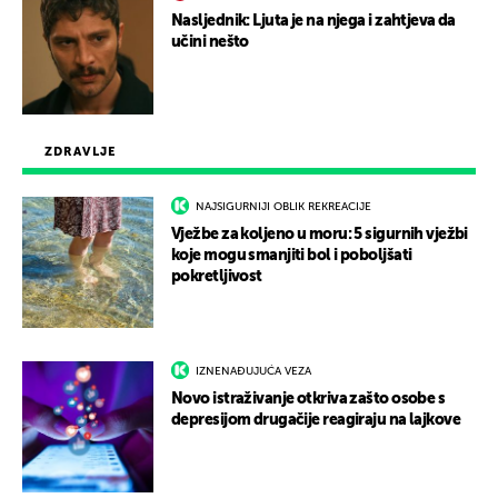
Nasljednik: Ljuta je na njega i zahtjeva da
učini nešto
ZDRAVLJE
NAJSIGURNIJI OBLIK REKREACIJE
Vježbe za koljeno u moru: 5 sigurnih vježbi
koje mogu smanjiti bol i poboljšati
pokretljivost
IZNENAĐUJUĆA VEZA
Novo istraživanje otkriva zašto osobe s
depresijom drugačije reagiraju na lajkove