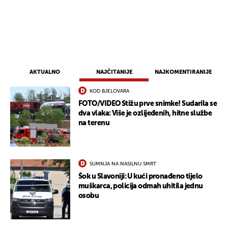
AKTUALNO
NAJČITANIJE
NAJKOMENTIRANIJE
KOD BJELOVARA
FOTO/VIDEO Stižu prve snimke! Sudarila se
dva vlaka: Više je ozlijeđenih, hitne službe
na terenu
SUMNJA NA NASILNU SMRT
Šok u Slavoniji: U kući pronađeno tijelo
muškarca, policija odmah uhitila jednu
osobu