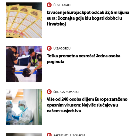
ČESTITAMO!
Izvučen je Eurojackpot od čak 32,6 milijuna
eura: Doznajte gdje idu bogati dobitci u
Hrvatskoj
U ZAGORJU
Teška prometna nesreća! Jedna osoba
poginula
ŠIRE GA KOMARCI
Više od 240 osoba diljem Europe zaraženo
opasnim virusom: Najviše slučajeva u
našem susjedstvu
PACIJENT U IZOLACIJI