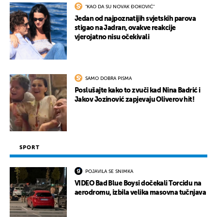
"KAO DA SU NOVAK ĐOKOVIĆ"
Jedan od najpoznatijih svjetskih parova
stigao na Jadran, ovakve reakcije
vjerojatno nisu očekivali
SAMO DOBRA PISMA
Poslušajte kako to zvuči kad Nina Badrić i
Jakov Jozinović zapjevaju Oliverov hit!
SPORT
POJAVILA SE SNIMKA
VIDEO Bad Blue Boysi dočekali Torcidu na
aerodromu, izbila velika masovna tučnjava