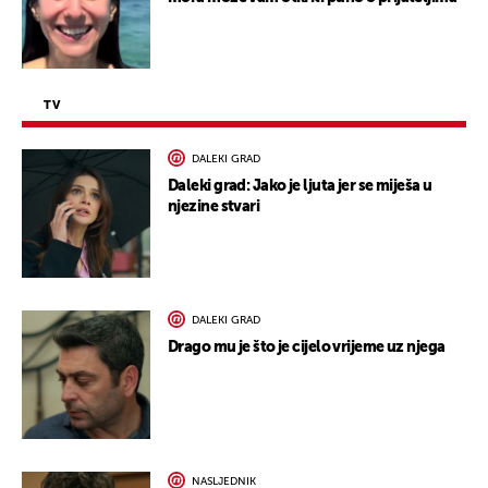
TV
DALEKI GRAD
Daleki grad: Jako je ljuta jer se miješa u
njezine stvari
DALEKI GRAD
Drago mu je što je cijelo vrijeme uz njega
NASLJEDNIK