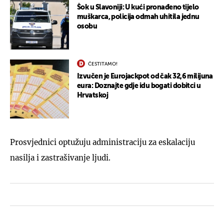
Šok u Slavoniji: U kući pronađeno tijelo
muškarca, policija odmah uhitila jednu
osobu
ČESTITAMO!
Izvučen je Eurojackpot od čak 32,6 milijuna
eura: Doznajte gdje idu bogati dobitci u
Hrvatskoj
Prosvjednici optužuju administraciju za eskalaciju
nasilja i zastrašivanje ljudi.