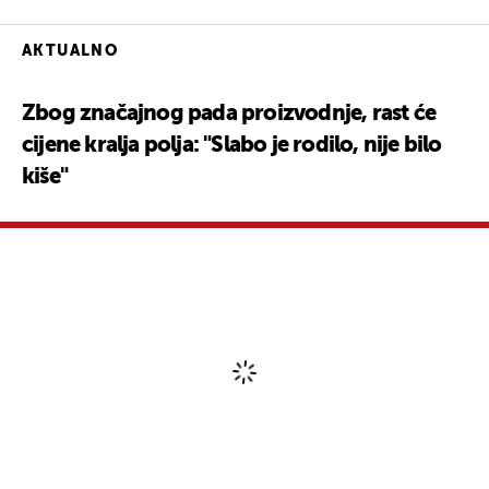
AKTUALNO
Zbog značajnog pada proizvodnje, rast će
cijene kralja polja: "Slabo je rodilo, nije bilo
kiše"
Komentari
(0)
Uključite se u raspravu – podijelite svoje mišljenje, postavite pitanja ili
ponudite svoj pogled na temu. Vaš komentar može potaknuti zanimljiv dijalog
i obogatiti zajednicu našeg portala.