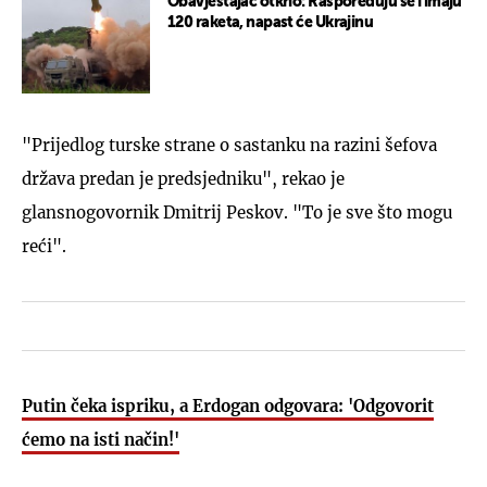
Obavještajac otkrio: Raspoređuju se i imaju
120 raketa, napast će Ukrajinu
"Prijedlog turske strane o sastanku na razini šefova
država predan je predsjedniku", rekao je
glansnogovornik Dmitrij Peskov. "To je sve što mogu
reći".
Putin čeka ispriku, a Erdogan odgovara: 'Odgovorit
ćemo na isti način!'