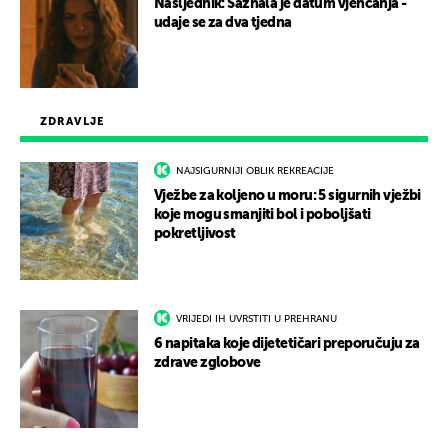
Nasljednik: Saznala je datum vjenčanja -
udaje se za dva tjedna
ZDRAVLJE
NAJSIGURNIJI OBLIK REKREACIJE
Vježbe za koljeno u moru: 5 sigurnih vježbi
koje mogu smanjiti bol i poboljšati
pokretljivost
VRIJEDI IH UVRSTITI U PREHRANU
6 napitaka koje dijetetičari preporučuju za
zdrave zglobove