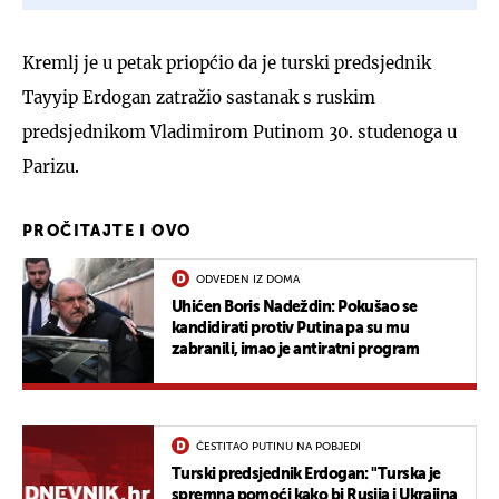
Kremlj je u petak priopćio da je turski predsjednik
Tayyip Erdogan zatražio sastanak s ruskim
predsjednikom Vladimirom Putinom 30. studenoga u
Parizu.
PROČITAJTE I OVO
ODVEDEN IZ DOMA
Uhićen Boris Nadeždin: Pokušao se
kandidirati protiv Putina pa su mu
zabranili, imao je antiratni program
ČESTITAO PUTINU NA POBJEDI
Turski predsjednik Erdogan: "Turska je
spremna pomoći kako bi Rusija i Ukrajina