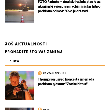
FOTO Robotom deaktivirali eksploziv uz
ukrajinski avion, njemački ministar hitno
prekinuo odmor: "Ovo je državni
terorizam"
JOŠ AKTUALNOSTI
PRONAĐITE ŠTO VAS ZANIMA
SHOW
DRAMA U ŠIBENIKU
Thompson usred koncerta iznenada
prekinuo pjesmu: "Zovite hitnu!"
HEROJ