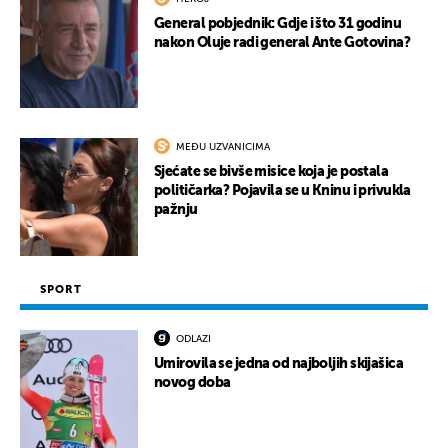
General pobjednik: Gdje i što 31 godinu
nakon Oluje radi general Ante Gotovina?
MEĐU UZVANICIMA
Sjećate se bivše misice koja je postala
političarka? Pojavila se u Kninu i privukla
pažnju
SPORT
ODLAZI
Umirovila se jedna od najboljih skijašica
novog doba