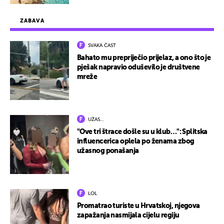
ZABAVA
SVAKA ČAST
Bahato mu prepriječio prijelaz, a ono što je
pješak napravio oduševilo je društvene
mreže
UŽAS…
"Ove tri štrace došle su u klub…": Splitska
influencerica oplela po ženama zbog
užasnog ponašanja
LOL
Promatrao turiste u Hrvatskoj, njegova
zapažanja nasmijala cijelu regiju