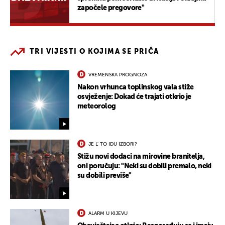
započele pregovore"
TRI VIJESTI O KOJIMA SE PRIČA
VREMENSKA PROGNOZA
Nakon vrhunca toplinskog vala stiže
osvježenje: Dokad će trajati otkrio je
meteorolog
JE L' TO IDU IZBORI?
Stižu novi dodaci na mirovine branitelja,
oni poručuju: "Neki su dobili premalo, neki
su dobili previše"
ALARM U KIJEVU