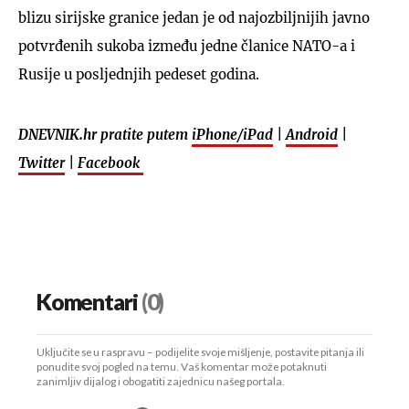
blizu sirijske granice jedan je od najozbiljnijih javno
potvrđenih sukoba između jedne članice NATO-a i
Rusije u posljednjih pedeset godina.
DNEVNIK.hr pratite putem
iPhone/iPad
|
Android
|
Twitter
|
Facebook
Komentari
(0)
Uključite se u raspravu – podijelite svoje mišljenje, postavite pitanja ili
ponudite svoj pogled na temu. Vaš komentar može potaknuti
zanimljiv dijalog i obogatiti zajednicu našeg portala.