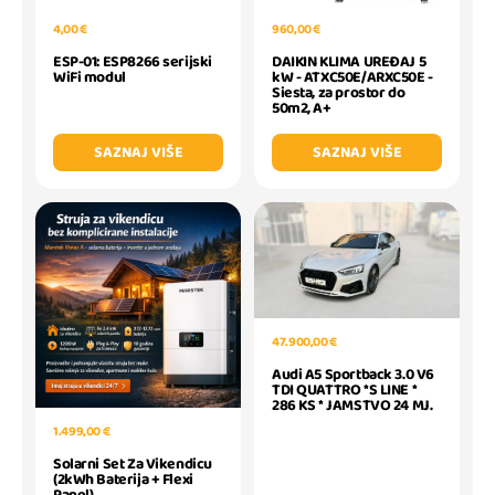
4,00 €
960,00 €
ESP-01: ESP8266 serijski
DAIKIN KLIMA UREĐAJ 5
WiFi modul
kW - ATXC50E/ARXC50E -
Siesta, za prostor do
50m2, A+
SAZNAJ VIŠE
SAZNAJ VIŠE
47.900,00 €
Audi A5 Sportback 3.0 V6
TDI QUATTRO *S LINE *
286 KS * JAMSTVO 24 MJ.
1.499,00 €
Solarni Set Za Vikendicu
(2kWh Baterija + Flexi