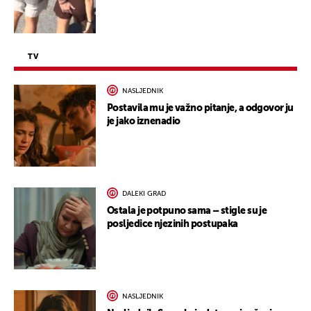
TV
NASLJEDNIK
Postavila mu je važno pitanje, a odgovor ju
je jako iznenadio
DALEKI GRAD
Ostala je potpuno sama – stigle su je
posljedice njezinih postupaka
NASLJEDNIK