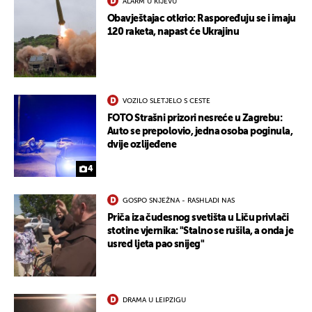
ALARM U KIJEVU
Obavještajac otkrio: Raspoređuju se i imaju
120 raketa, napast će Ukrajinu
UKLJUČITE NOTIFIKACIJE
VOZILO SLETJELO S CESTE
FOTO Strašni prizori nesreće u Zagrebu:
Auto se prepolovio, jedna osoba poginula,
dvije ozlijeđene
4
GOSPO SNJEŽNA - RASHLADI NAS
Priča iza čudesnog svetišta u Liču privlači
stotine vjernika: "Stalno se rušila, a onda je
usred ljeta pao snijeg"
DRAMA U LEIPZIGU