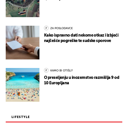
ZA POSLODAVCE
Kako ispravno dati nekome otkaz i izbjeći
najčešće pogreške te sudske sporove
KAMO BI OTIŠLI?
O preseljenju u inozemstvo razmišlja 9 od
10 Europljana
LIFESTYLE