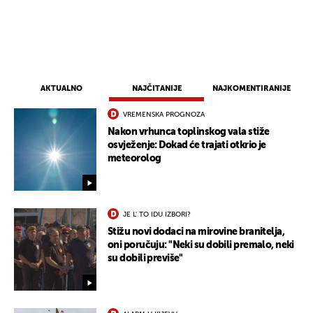
AKTUALNO
NAJČITANIJE
NAJKOMENTIRANIJE
VREMENSKA PROGNOZA
Nakon vrhunca toplinskog vala stiže
osvježenje: Dokad će trajati otkrio je
meteorolog
JE L' TO IDU IZBORI?
Stižu novi dodaci na mirovine branitelja,
oni poručuju: "Neki su dobili premalo, neki
su dobili previše"