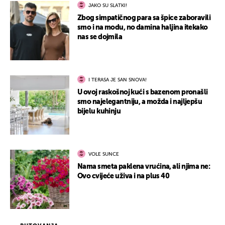
JAKO SU SLATKI!
Zbog simpatičnog para sa špice zaboravili
smo i na modu, no damina haljina itekako
nas se dojmila
I TERASA JE SAN SNOVA!
U ovoj raskošnoj kući s bazenom pronašli
smo najelegantniju, a možda i najljepšu
bijelu kuhinju
VOLE SUNCE
Nama smeta paklena vrućina, ali njima ne:
Ovo cvijeće uživa i na plus 40