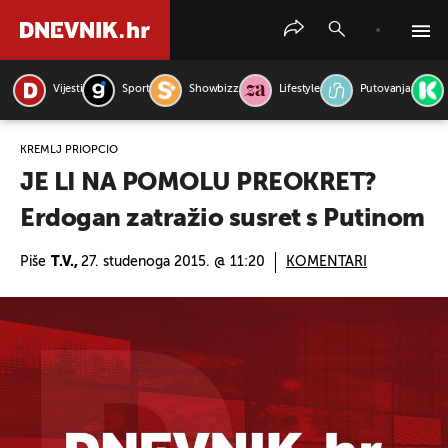
Vijesti
Sport
Showbizz
Lifestyle
Putovanja
PRETRAŽITE VIJESTI
KREMLJ PRIOPĆIO
JE LI NA POMOLU PREOKRET?
Erdogan zatražio susret s Putinom
Piše
T.V.,
27. studenoga 2015. @ 11:20
KOMENTARI