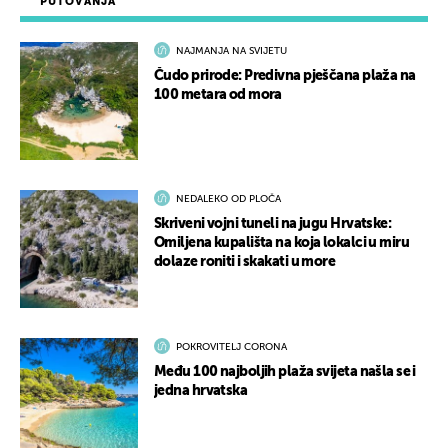
PUTOVANJA
NAJMANJA NA SVIJETU
Čudo prirode: Predivna pješčana plaža na
100 metara od mora
NEDALEKO OD PLOČA
Skriveni vojni tuneli na jugu Hrvatske:
Omiljena kupališta na koja lokalci u miru
dolaze roniti i skakati u more
POKROVITELJ CORONA
Među 100 najboljih plaža svijeta našla se i
jedna hrvatska