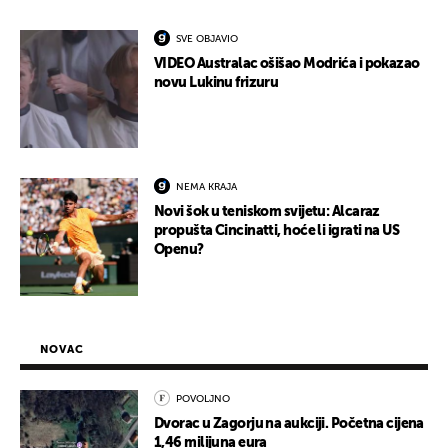
SVE OBJAVIO
VIDEO Australac ošišao Modrića i pokazao
novu Lukinu frizuru
NEMA KRAJA
Novi šok u teniskom svijetu: Alcaraz
propušta Cincinatti, hoće li igrati na US
Openu?
NOVAC
POVOLJNO
Dvorac u Zagorju na aukciji. Početna cijena
1,46 milijuna eura