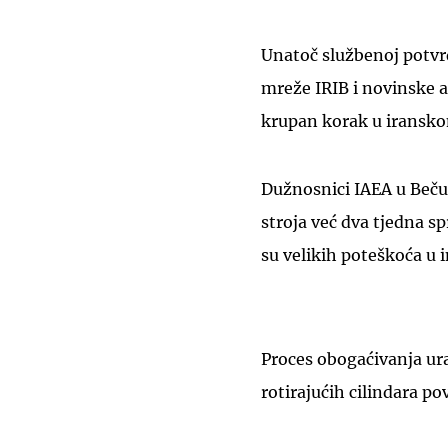
Unatoč službenoj potvrd
mreže IRIB i novinske a
krupan korak u iransk
Dužnosnici IAEA u Beču 
stroja već dva tjedna s
su velikih poteškoća u i
Proces obogaćivanja ura
rotirajućih cilindara po