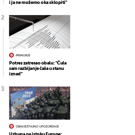
i ja ne možemo oka sklopiti"
PRIMORJE
Potres zatresao obalu: "Čula
sam razbijanje čaša u stanu
iznad"
OBAVJEŠTAJNO UPOZORENJE
Uzbuna na istoku Europe: