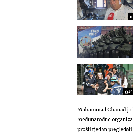
14
Mohammad Ghanad još je
Međunarodne organizaci
prošli tjedan pregledali