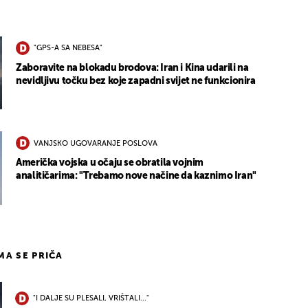
"GPS-A SA NEBESA"
Zaboravite na blokadu brodova: Iran i Kina udarili na
nevidljivu točku bez koje zapadni svijet ne funkcionira
VANJSKO UGOVARANJE POSLOVA
Američka vojska u očaju se obratila vojnim
analitičarima: "Trebamo nove načine da kaznimo Iran"
IMA SE PRIČA
"I DALJE SU PLESALI, VRIŠTALI..."