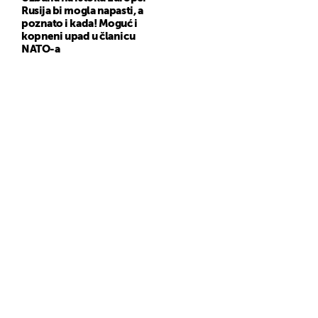
Rusija bi mogla napasti, a
poznato i kada! Moguć i
kopneni upad u članicu
NATO-a