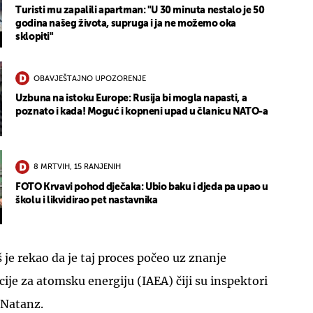
Turisti mu zapalili apartman: "U 30 minuta nestalo je 50
godina našeg života, supruga i ja ne možemo oka
sklopiti"
OBAVJEŠTAJNO UPOZORENJE
Uzbuna na istoku Europe: Rusija bi mogla napasti, a
poznato i kada! Moguć i kopneni upad u članicu NATO-a
8 MRTVIH, 15 RANJENIH
FOTO Krvavi pohod dječaka: Ubio baku i djeda pa upao u
školu i likvidirao pet nastavnika
 rekao da je taj proces počeo uz znanje
je za atomsku energiju (IAEA) čiji su inspektori
 Natanz.