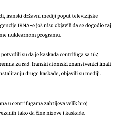
i, iranski državni mediji poput televizijske
gencije IRNA-e još nisu objavili da se dogodio taj
ome nuklearnom programu.
UKLJUČITE NOTIFIKACIJE
potvrdili su da je kaskada centrifuga sa 164
premna za rad. Iranski atomski znanstvenici imali
nstaliranju druge kaskade, objavili su mediji.
na u centrifugama zahtijeva velik broj
vezanih tako da čine nizove i kaskade.