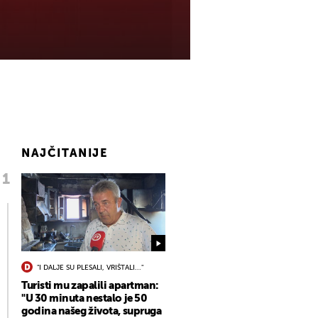
NAJČITANIJE
"I DALJE SU PLESALI, VRIŠTALI..."
Turisti mu zapalili apartman:
"U 30 minuta nestalo je 50
godina našeg života, supruga