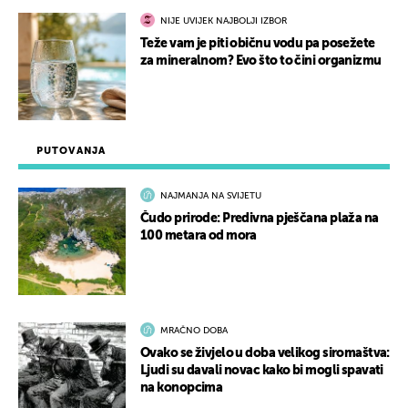
NIJE UVIJEK NAJBOLJI IZBOR
Teže vam je piti običnu vodu pa posežete
za mineralnom? Evo što to čini organizmu
PUTOVANJA
NAJMANJA NA SVIJETU
Čudo prirode: Predivna pješčana plaža na
100 metara od mora
MRAČNO DOBA
Ovako se živjelo u doba velikog siromaštva:
Ljudi su davali novac kako bi mogli spavati
na konopcima