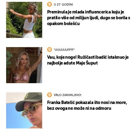
U 27. GODINI
Preminula je mlada influencerica koju je
pratilo više od milijun ljudi, dugo se borila s
opakom bolešću
"UUUUUUFFFF"
Vau, koje noge! Ružičasti badić istaknuo je
najbolje adute Maje Šuput
VRLO ZANIMLJIVO!
Franka Batelić pokazala što nosi na more,
bez ovoga ne može ni na odmoru