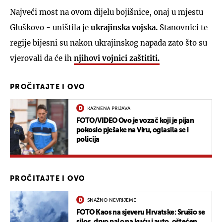
Najveći most na ovom dijelu bojišnice, onaj u mjestu
Gluškovo - uništila je
ukrajinska vojska.
Stanovnici te
regije bijesni su nakon ukrajinskog napada zato što su
vjerovali da će ih
njihovi vojnici zaštititi.
PROČITAJTE I OVO
KAZNENA PRIJAVA
FOTO/VIDEO Ovo je vozač koji je pijan
pokosio pješake na Viru, oglasila se i
policija
PROČITAJTE I OVO
SNAŽNO NEVRIJEME
FOTO Kaos na sjeveru Hrvatske: Srušio se
silos, drvo palo na kuću i auto, oštećen