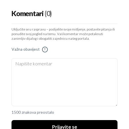
Komentari
(0)
Uključite se u raspravu – podijelite svoje mišljenje, postavite pitanja ili
ponudite svoj pogled na temu. Vaš komentar može potaknuti
zanimljiv dijalog i obogatiti zajednicu našeg portala.
Važna obavijest
!
1500 znakova preostalo
Prijavite se