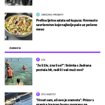
OBVEZNO PROBATI!
Prefina ljetna salata od kupusa: Kremasto
savršenstvo koje najbolje paše uz pečeno
meso
ZABAVA
LOL
"Je li živ, zna li se?": Snimka s Jadrana
postala hit, radi li i vaš muž ovo?
ŠTO KAŽETE?
"Hrvat sam, ali ovo je sramota": Prizor s
granice izazvao burnu raspravu na