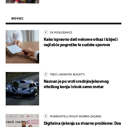
NOVAC
ZA POSLODAVCE
Kako ispravno dati nekome otkaz i izbjeći
najčešće pogreške te sudske sporove
TREĆI UNIKATNI BUGATTI
Nazvan je po vrsti srednjovjekovnog
viteškog konja i visok samo metar
POKROVITELJ PHILIP MORRIS ZAGREB
Digitalna rješenja za stvarne probleme: Dva