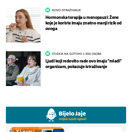
NOVO ISTRAŽIVANJE
Hormonska terapija u menopauzi: Žene
koje je koriste imaju znatno manji rizik od
ovoga
STUDIJA NA GOTOVO 1.900 OSOBA
Ljudi koji redovito rade ovo imaju “mlađi”
organizam, pokazuje istraživanje