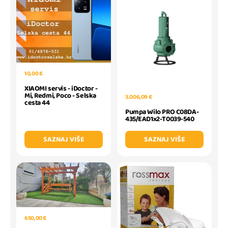
10,00 €
XIAOMI servis - iDoctor -
Mi, Redmi, Poco - Selska
3.006,09 €
cesta 44
Pumpa Wilo PRO C08DA-
435/EAD1x2-T0039-540
SAZNAJ VIŠE
SAZNAJ VIŠE
650,00 €