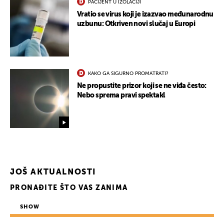
PACIJENT U IZOLACIJI
Vratio se virus koji je izazvao međunarodnu
uzbunu: Otkriven novi slučaj u Europi
KAKO GA SIGURNO PROMATRATI?
Ne propustite prizor koji se ne viđa često:
Nebo sprema pravi spektakl
JOŠ AKTUALNOSTI
PRONAĐITE ŠTO VAS ZANIMA
SHOW