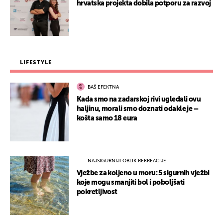
hrvatska projekta dobila potporu za razvoj
LIFESTYLE
BAŠ EFEKTNA
Kada smo na zadarskoj rivi ugledali ovu
haljinu, morali smo doznati odakle je –
košta samo 18 eura
NAJSIGURNIJI OBLIK REKREACIJE
Vježbe za koljeno u moru: 5 sigurnih vježbi
koje mogu smanjiti bol i poboljšati
pokretljivost