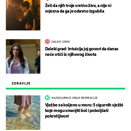
Želi da njih troje sretno žive, a nije ni
svjesna da ga je odavno izgubila
DALEKI GRAD
Daleki grad: Intuicija joj govori da danas
neće otići iz njihovog života
ZDRAVLJE
NAJSIGURNIJI OBLIK REKREACIJE
Vježbe za koljeno u moru: 5 sigurnih vježbi
koje mogu smanjiti bol i poboljšati
pokretljivost