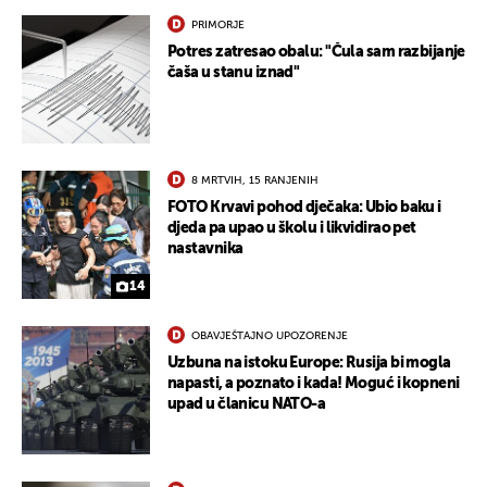
PRIMORJE
Potres zatresao obalu: "Čula sam razbijanje
čaša u stanu iznad"
8 MRTVIH, 15 RANJENIH
FOTO Krvavi pohod dječaka: Ubio baku i
djeda pa upao u školu i likvidirao pet
nastavnika
14
OBAVJEŠTAJNO UPOZORENJE
Uzbuna na istoku Europe: Rusija bi mogla
napasti, a poznato i kada! Moguć i kopneni
upad u članicu NATO-a
UKLJUČITE NOTIFIKACIJE