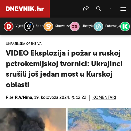
Vijesti
Sport
Showbizz
Lifestyle
Putovanja
PRETRAŽITE VIJESTI
UKRAJINSKA OFENZIVA
VIDEO Eksplozija i požar u ruskoj
petrokemijskoj tvornici: Ukrajinci
srušili još jedan most u Kurskoj
oblasti
Piše
P.A/Hina,
19. kolovoza 2024. @ 12:22
KOMENTARI