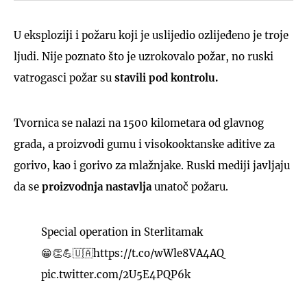
U eksploziji i požaru koji je uslijedio ozlijeđeno je troje
ljudi. Nije poznato što je uzrokovalo požar, no ruski
vatrogasci požar su
stavili pod kontrolu.
Tvornica se nalazi na 1500 kilometara od glavnog
grada, a proizvodi gumu i visokooktanske aditive za
gorivo, kao i gorivo za mlažnjake. Ruski mediji javljaju
da se
proizvodnja nastavlja
unatoč požaru.
Special operation in Sterlitamak
😁👏💪🇺🇦
https://t.co/wWle8VA4AQ
pic.twitter.com/2U5E4PQP6k