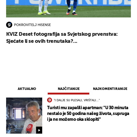
POKROVITELJ HISENSE
KVIZ Deset fotografija sa Svjetskog prvenstva:
Sjećate li se ovih trenutaka?...
AKTUALNO
NAJČITANIJE
NAJKOMENTIRANIJE
"I DALJE SU PLESALI, VRIŠTALI..."
Turisti mu zapalili apartman: "U 30 minuta
nestalo je 50 godina našeg života, supruga
i ja ne možemo oka sklopiti"