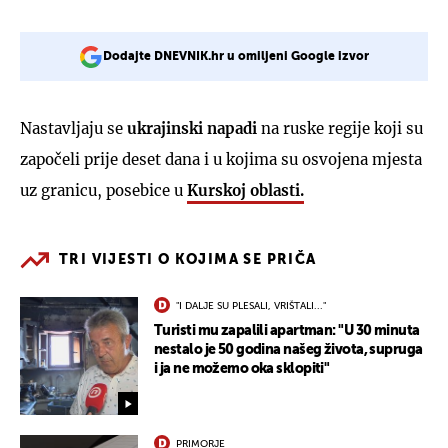
Dodajte DNEVNIK.hr u omiljeni Google izvor
Nastavljaju se
ukrajinski napadi
na ruske regije koji su
započeli prije deset dana i u kojima su osvojena mjesta
uz granicu, posebice u
Kurskoj oblasti.
TRI VIJESTI O KOJIMA SE PRIČA
"I DALJE SU PLESALI, VRIŠTALI..."
Turisti mu zapalili apartman: "U 30 minuta
nestalo je 50 godina našeg života, supruga
i ja ne možemo oka sklopiti"
PRIMORJE