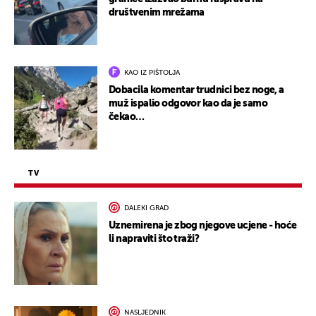
društvenim mrežama
KAO IZ PIŠTOLJA
Dobacila komentar trudnici bez noge, a
muž ispalio odgovor kao da je samo
čekao…
TV
DALEKI GRAD
Uznemirena je zbog njegove ucjene - hoće
li napraviti što traži?
NASLJEDNIK