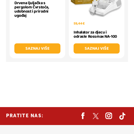
Drvena ljuljačka s
pergolom Čvrstoća,
udobnost i prirodni
ugođaj
59,44 €
Inhalator za djecu i
odrasle Rossmax NA-100
SAZNAJ VIŠE
SAZNAJ VIŠE
PRATITE NAS: