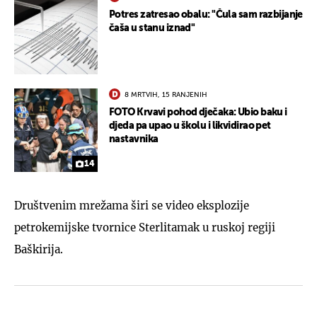
Potres zatresao obalu: "Čula sam razbijanje
čaša u stanu iznad"
8 MRTVIH, 15 RANJENIH
FOTO Krvavi pohod dječaka: Ubio baku i
djeda pa upao u školu i likvidirao pet
nastavnika
14
Društvenim mrežama širi se video eksplozije
petrokemijske tvornice Sterlitamak u ruskoj regiji
Baškirija.