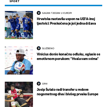
SPORT
SJAJAN TJEDAN U EUROPI
Hrvatska nastavila uspon na UEFA-inoj
ljestvici: Preskočena je još jedna država
SLUŽBENO
Vinicius donio konačnu odluku, oglasio se
emotivnom porukom: "Hvala vam svima"
OPA!
Josip Šutalo radi transfer u redove
nogometnog diva i bivšeg prvaka Europe