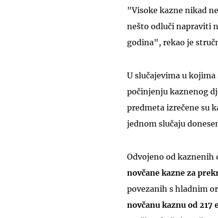
"Visoke kazne nikad ne 
nešto odluči napraviti ne
godina", rekao je struč
U slučajevima u kojima 
počinjenju kaznenog d
predmeta izrečene su ka
jednom slučaju donesen
Odvojeno od kaznenih dje
novčane kazne za prek
povezanih s hladnim o
novčanu kaznu od 217 