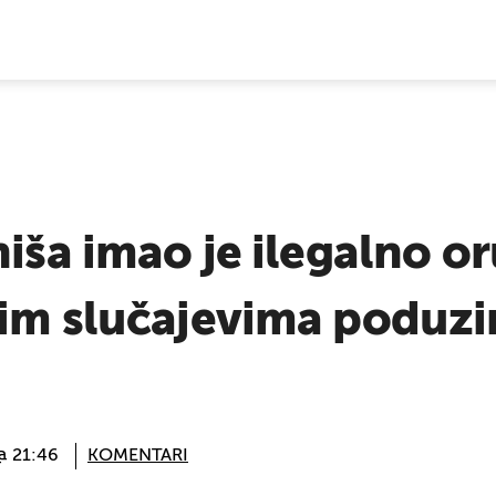
E VIJESTI
iša imao je ilegalno or
vim slučajevima poduz
 @ 21:46
KOMENTARI