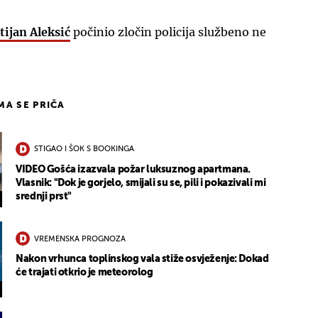
tijan Aleksić
počinio zločin policija službeno ne
IMA SE PRIČA
STIGAO I ŠOK S BOOKINGA
VIDEO Gošća izazvala požar luksuznog apartmana.
Vlasnik: "Dok je gorjelo, smijali su se, pili i pokazivali mi
srednji prst"
VREMENSKA PROGNOZA
Nakon vrhunca toplinskog vala stiže osvježenje: Dokad
će trajati otkrio je meteorolog