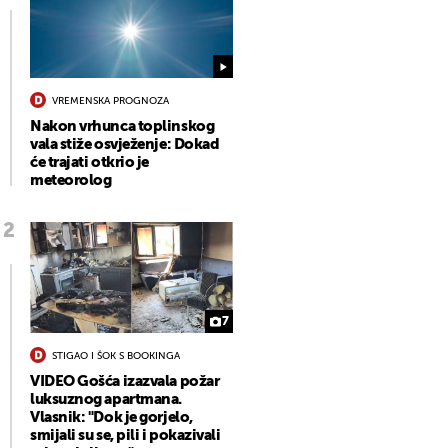
VREMENSKA PROGNOZA
Nakon vrhunca toplinskog
vala stiže osvježenje: Dokad
će trajati otkrio je
meteorolog
7
STIGAO I ŠOK S BOOKINGA
VIDEO Gošća izazvala požar
luksuznog apartmana.
Vlasnik: "Dok je gorjelo,
smijali su se, pili i pokazivali