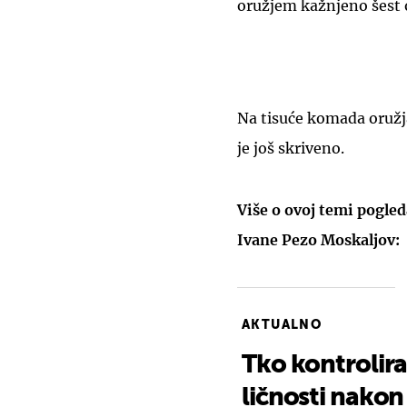
oružjem kažnjeno šest 
Na tisuće komada oružja
je još skriveno.
Više o ovoj temi pogle
Ivane Pezo Moskaljov:
AKTUALNO
Tko kontrolir
ličnosti nakon 