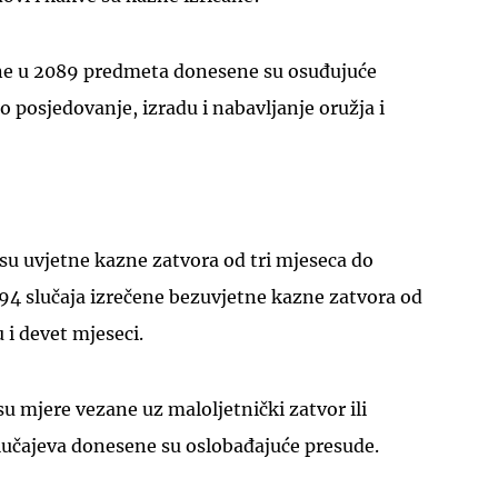
ne u 2089 predmeta donesene su osuđujuće
 posjedovanje, izradu i nabavljanje oružja i
UKLJUČITE NOTIFIKACIJE
 su uvjetne kazne zatvora od tri mjeseca do
94 slučaja izrečene bezuvjetne kazne zatvora od
 i devet mjeseci.
su mjere vezane uz maloljetnički zatvor ili
lučajeva donesene su oslobađajuće presude.