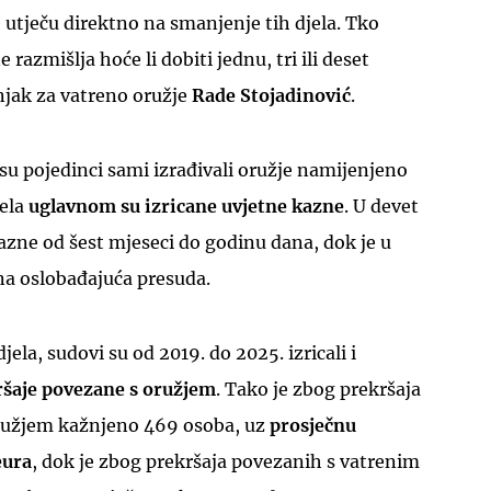
utječu direktno na smanjenje tih djela. Tko
 razmišlja hoće li dobiti jednu, tri ili deset
njak za vatreno oružje
Rade Stojadinović
.
su pojedinci sami izrađivali oružje namijenjeno
jela
uglavnom su izricane uvjetne kazne
. U devet
zne od šest mjeseci do godinu dana, dok je u
a oslobađajuća presuda.
la, sudovi su od 2019. do 2025. izricali i
ršaje povezane s oružjem
. Tako je zbog prekršaja
ružjem kažnjeno 469 osoba, uz
prosječnu
eura
, dok je zbog prekršaja povezanih s vatrenim