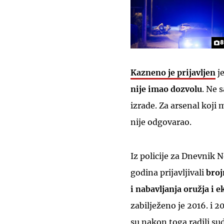
8
Kazneno je prijavljen
je
nije imao dozvolu
. Ne 
izrade. Za arsenal koji m
nije odgovarao.
Iz policije za Dnevnik 
godina prijavljivali
broj
i nabavljanja oružja i e
zabilježeno je 2016. i 2
su nakon toga radili su