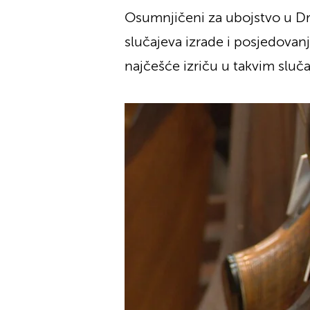
Osumnjičeni za ubojstvo u Drniš
slučajeva izrade i posjedovan
najčešće izriču u takvim sluč