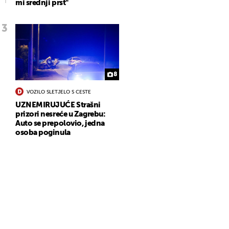
mi srednji prst"
8
VOZILO SLETJELO S CESTE
UZNEMIRUJUĆE Strašni
prizori nesreće u Zagrebu:
Auto se prepolovio, jedna
osoba poginula