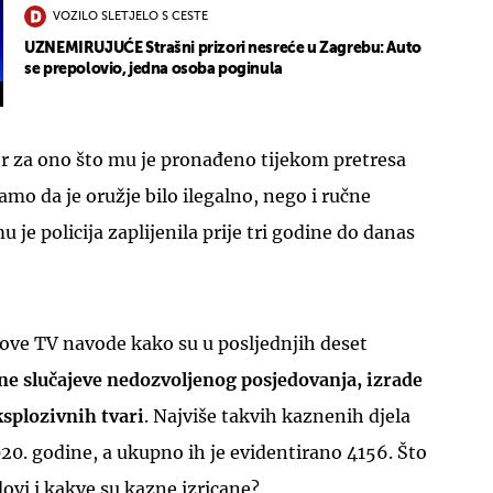
VOZILO SLETJELO S CESTE
UZNEMIRUJUĆE Strašni prizori nesreće u Zagrebu: Auto
se prepolovio, jedna osoba poginula
r za ono što mu je pronađeno tijekom pretresa
samo da je oružje bilo ilegalno, nego i ručne
u je policija zaplijenila prije tri godine do danas
Nove TV navode kako su u posljednjih deset
ne slučajeve nedozvoljenog posjedovanja, izrade
ksplozivnih tvari
. Najviše takvih kaznenih djela
020. godine, a ukupno ih je evidentirano 4156. Što
dovi i kakve su kazne izricane?