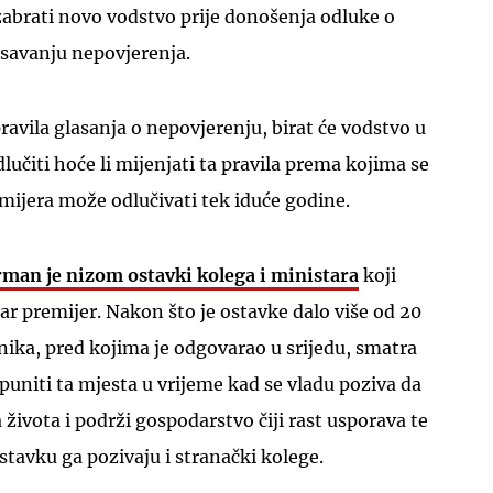
 izabrati novo vodstvo prije donošenja odluke o
asavanju nepovjerenja.
ravila glasanja o nepovjerenju, birat će vodstvo u
lučiti hoće li mijenjati ta pravila prema kojima se
mijera može odlučivati tek iduće godine.
man je nizom ostavki kolega i ministara
koji
ar premijer. Nakon što je ostavke dalo više od 20
ika, pred kojima je odgovarao u srijedu, smatra
uniti ta mjesta u vrijeme kad se vladu poziva da
 života i podrži gospodarstvo čiji rast usporava te
ostavku ga pozivaju i stranački kolege.