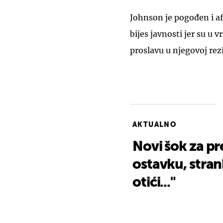
Johnson je pogođen i afe
bijes javnosti jer su u v
proslavu u njegovoj rezi
AKTUALNO
Novi šok za pre
ostavku, stran
otići..."