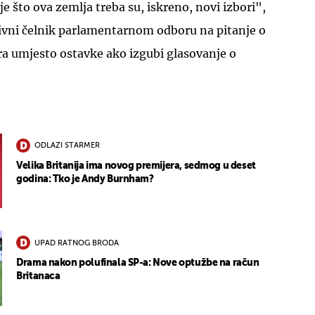
e što ova zemlja treba su, iskreno, novi izbori",
ivni čelnik parlamentarnom odboru na pitanje o
a umjesto ostavke ako izgubi glasovanje o
ODLAZI STARMER
Velika Britanija ima novog premijera, sedmog u deset
godina: Tko je Andy Burnham?
UPAD RATNOG BRODA
Drama nakon polufinala SP-a: Nove optužbe na račun
Britanaca