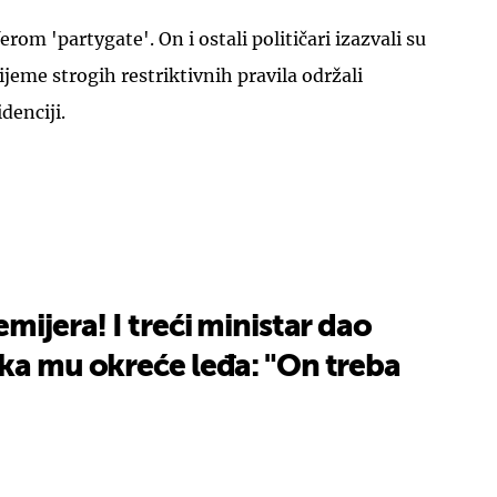
rom 'partygate'. On i ostali političari izazvali su
rijeme strogih restriktivnih pravila održali
denciji.
mijera! I treći ministar dao
ka mu okreće leđa: "On treba