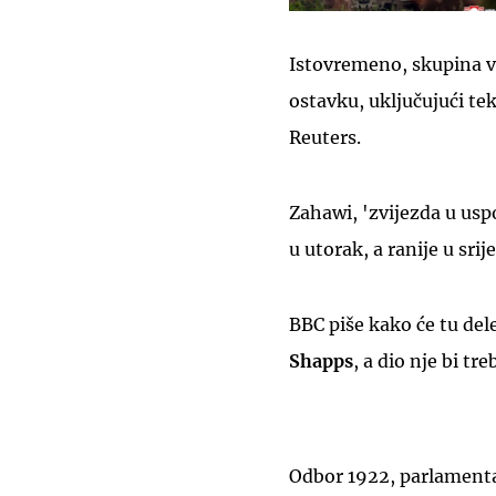
Istovremeno, skupina v
ostavku, uključujući t
Reuters.
Zahawi, 'zvijezda u usp
u utorak, a ranije u sr
BBC piše kako će tu del
Shapps
, a dio nje bi tr
Odbor 1922, parlamenta