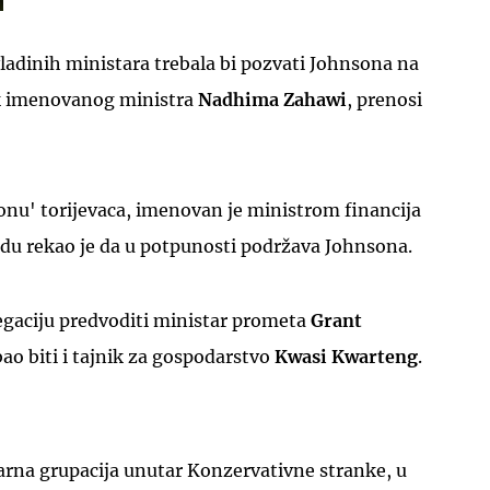
ladinih ministara trebala bi pozvati Johnsona na
ek imenovanog ministra
Nadhima Zahawi
, prenosi
UKLJUČITE NOTIFIKACIJE
onu' torijevaca, imenovan je ministrom financija
ijedu rekao je da u potpunosti podržava Johnsona.
egaciju predvoditi ministar prometa
Grant
ebao biti i tajnik za gospodarstvo
Kwasi Kwarteng
.
rna grupacija unutar Konzervativne stranke, u