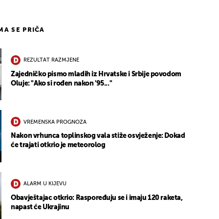
IMA SE PRIČA
REZULTAT RAZMJENE
Zajedničko pismo mladih iz Hrvatske i Srbije povodom
Oluje: "Ako si rođen nakon '95..."
VREMENSKA PROGNOZA
Nakon vrhunca toplinskog vala stiže osvježenje: Dokad
će trajati otkrio je meteorolog
ALARM U KIJEVU
Obavještajac otkrio: Raspoređuju se i imaju 120 raketa,
napast će Ukrajinu