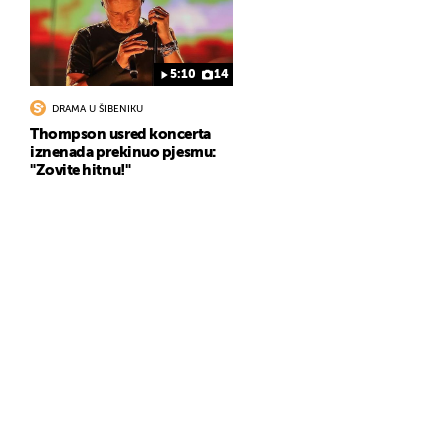
5:10
14
DRAMA U ŠIBENIKU
Thompson usred koncerta
iznenada prekinuo pjesmu:
"Zovite hitnu!"