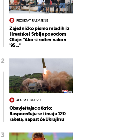
REZULTAT RAZMJENE
Zajedničko pismo mladih iz
Hrvatske i Srbije povodom
Oluje: "Ako si rođen nakon
'95..."
ALARM U KIJEVU
Obavještajac otkrio:
Raspoređuju se i imaju 120
raketa, napast će Ukrajinu