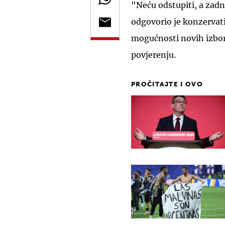
"Neću odstupiti, a zadnj
odgovorio je konzervat
mogućnosti novih izbor
povjerenju.
PROČITAJTE I OVO